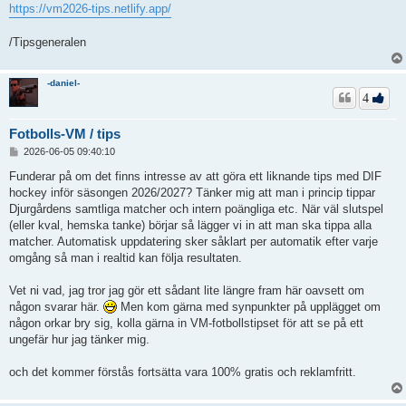
https://vm2026-tips.netlify.app/
/Tipsgeneralen
-daniel-
4
Fotbolls-VM / tips
I
2026-06-05 09:40:10
n
l
Funderar på om det finns intresse av att göra ett liknande tips med DIF
ä
hockey inför säsongen 2026/2027? Tänker mig att man i princip tippar
g
Djurgårdens samtliga matcher och intern poängliga etc. När väl slutspel
g
(eller kval, hemska tanke) börjar så lägger vi in att man ska tippa alla
matcher. Automatisk uppdatering sker såklart per automatik efter varje
omgång så man i realtid kan följa resultaten.
Vet ni vad, jag tror jag gör ett sådant lite längre fram här oavsett om
någon svarar här.
Men kom gärna med synpunkter på upplägget om
någon orkar bry sig, kolla gärna in VM-fotbollstipset för att se på ett
ungefär hur jag tänker mig.
och det kommer förstås fortsätta vara 100% gratis och reklamfritt.