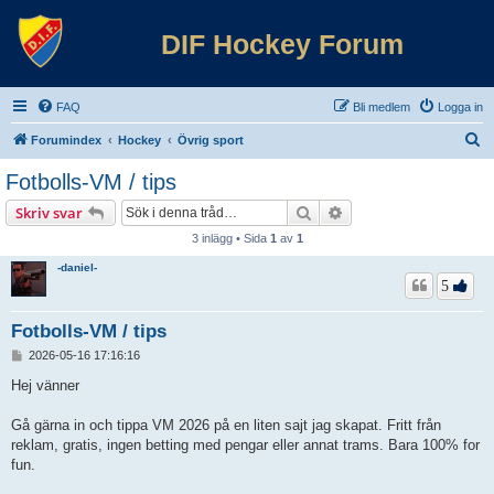
DIF Hockey Forum
FAQ
Bli medlem
Logga in
S
Forumindex
Hockey
Övrig sport
ö
Fotbolls-VM / tips
k
Sök
Avancerad sökning
Skriv svar
3 inlägg • Sida
1
av
1
-daniel-
5
Fotbolls-VM / tips
I
2026-05-16 17:16:16
n
l
Hej vänner
ä
g
Gå gärna in och tippa VM 2026 på en liten sajt jag skapat. Fritt från
g
reklam, gratis, ingen betting med pengar eller annat trams. Bara 100% for
fun.