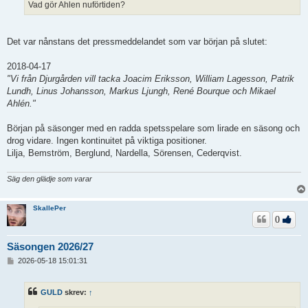
Vad gör Ahlen nuförtiden?
Det var nånstans det pressmeddelandet som var början på slutet:
2018-04-17
"Vi från Djurgården vill tacka Joacim Eriksson, William Lagesson, Patrik
Lundh, Linus Johansson, Markus Ljungh, René Bourque och Mikael
Ahlén."
Början på säsonger med en radda spetsspelare som lirade en säsong och
drog vidare. Ingen kontinuitet på viktiga positioner.
Lilja, Bemström, Berglund, Nardella, Sörensen, Cederqvist.
Säg den glädje som varar
SkallePer
0
Säsongen 2026/27
I
2026-05-18 15:01:31
n
l
ä
GULD
skrev:
↑
g
g