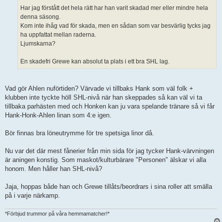
Har jag förstått det hela rätt har han varit skadad mer eller mindre hela
denna säsong.
Kom inte ihåg vad för skada, men en sådan som var besvärlig tycks jag
ha uppfattat mellan raderna.
Ljumskarna?
En skadefri Grewe kan absolut ta plats i ett bra SHL lag.
Vad gör Ahlen nuförtiden? Värvade vi tillbaks Hank som väl folk +
klubben inte tyckte höll SHL-nivå när han skeppades så kan väl vi ta
tillbaka parhästen med och Honken kan ju vara spelande tränare så vi får
Hank-Honk-Ahlen linan som 4:e igen.
Bör finnas bra löneutrymme för tre spetsiga linor då.
Nu var det där mest fånerier från min sida för jag tycker Hank-värvningen
är aningen konstig. Som maskot/kulturbärare "Personen" älskar vi alla
honom. Men håller han SHL-nivå?
Jaja, hoppas både han och Grewe tillåts/beordrars i sina roller att smälla
på i varje närkamp.
*Förbjud trummor på våra hemmamatcher!*