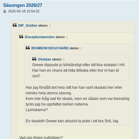
Säsongen 2026/27
I
2026-05-18 15:54:32
n
l
ä
DIF_Soldier
skrev:
↑
g
g
Disciplinnämnden
skrev:
↑
BOMBOM BOUCHARD
skrev:
↑
Ohddan
skrev:
↑
Grewe dippade ju fullständigt efter sitt fina slutspel i HA.
Har han en chans att hitta tillbaka eller tror ni han är
slut?
Har jag förstått det hela rätt har han varit skadad mer eller
mindre hela denna säsong.
Kom inte ihåg vad för skada, men en sådan som var besvärlig
tycks jag ha uppfattat mellan raderna.
Ljumskarna?
En skadefri Grewe kan absolut ta plats i ett bra SHL lag.
Vad gör Ahlen nuförtiden?