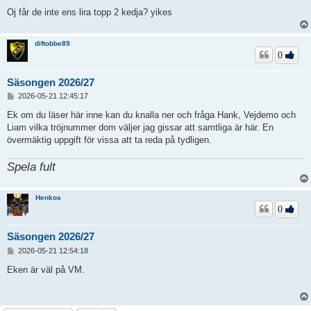
Oj får de inte ens lira topp 2 kedja? yikes
diftobbe89
0
Säsongen 2026/27
I
2026-05-21 12:45:17
n
l
Ek om du läser här inne kan du knalla ner och fråga Hank, Vejdemo och
ä
Liam vilka tröjnummer dom väljer jag gissar att samtliga är här. En
g
övermäktig uppgift för vissa att ta reda på tydligen.
g
Spela fult
Henkos
0
Säsongen 2026/27
I
2026-05-21 12:54:18
n
l
Eken är väl på VM.
ä
g
g