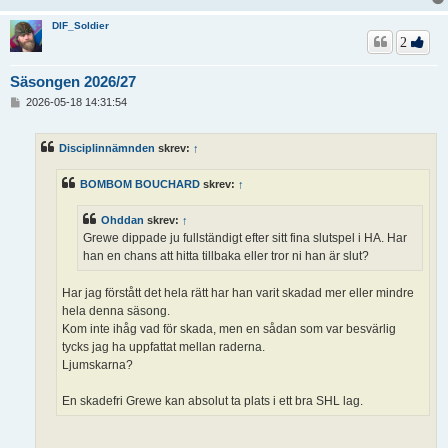
DIF_Soldier
2
Säsongen 2026/27
I
2026-05-18 14:31:54
n
l
ä
Disciplinnämnden
skrev:
↑
g
g
BOMBOM BOUCHARD
skrev:
↑
Ohddan
skrev:
↑
Grewe dippade ju fullständigt efter sitt fina slutspel i HA. Har
han en chans att hitta tillbaka eller tror ni han är slut?
Har jag förstått det hela rätt har han varit skadad mer eller mindre
hela denna säsong.
Kom inte ihåg vad för skada, men en sådan som var besvärlig
tycks jag ha uppfattat mellan raderna.
Ljumskarna?
En skadefri Grewe kan absolut ta plats i ett bra SHL lag.