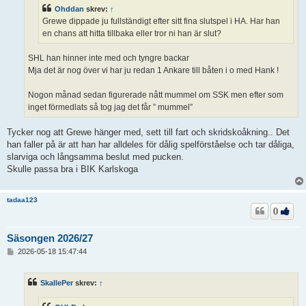
Ohddan
skrev:
↑
Grewe dippade ju fullständigt efter sitt fina slutspel i HA. Har han
en chans att hitta tillbaka eller tror ni han är slut?
SHL han hinner inte med och tyngre backar
Mja det är nog över vi har ju redan 1 Ankare till båten i o med Hank !
Nogon månad sedan figurerade nått mummel om SSK men efter som
inget förmedlats så tog jag det får ” mummel”
Tycker nog att Grewe hänger med, sett till fart och skridskoåkning.. Det
han faller på är att han har alldeles för dålig spelförståelse och tar dåliga,
slarviga och långsamma beslut med pucken.
Skulle passa bra i BIK Karlskoga
tadaa123
0
Säsongen 2026/27
I
2026-05-18 15:47:44
n
l
ä
SkallePer
skrev:
↑
g
g