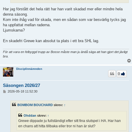
Har jag förstått det hela rätt har han varit skadad mer eller mindre hela
denna säsong.
Kom inte ihåg vad för skada, men en sådan som var besvärlig tycks jag
ha uppfattat mellan raderna.
Ljumskarna?
En skadefri Grewe kan absolut ta plats i ett bra SHL lag.
För att vara en felbyggd trupp av Bosse måste man ju ändå säga att han gjort det jävligt
bra.
Disciplinnämnden
0
Säsongen 2026/27
I
2026-05-18 11:52:30
n
l
ä
BOMBOM BOUCHARD
skrev:
↑
g
g
Ohddan
skrev:
↑
Grewe dippade ju fullständigt efter sitt fina slutspel i HA. Har han
en chans att hitta tillbaka eller tror ni han är slut?