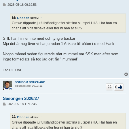
I
2026-05-18 09:19:53
n
l
ä
Ohddan
skrev:
↑
g
Grewe dippade ju fullständigt efter sitt fina slutspel i HA. Har han en
g
chans att hitta tillbaka eller tror ni han är slut?
SHL han hinner inte med och tyngre backar
Mja det är nog över vi har ju redan 1 Ankare till båten i o med Hank !
Nogon månad sedan figurerade nått mummel om SSK men efter som
inget förmedlats så tog jag det får ” mummel”
The DIF ONE
BOMBOM BOUCHARD
Tipsmästare 2010/11
0
Säsongen 2026/27
I
2026-05-18 11:12:45
n
l
ä
Ohddan
skrev:
↑
g
Grewe dippade ju fullständigt efter sitt fina slutspel i HA. Har han en
g
chans att hitta tillbaka eller tror ni han är slut?