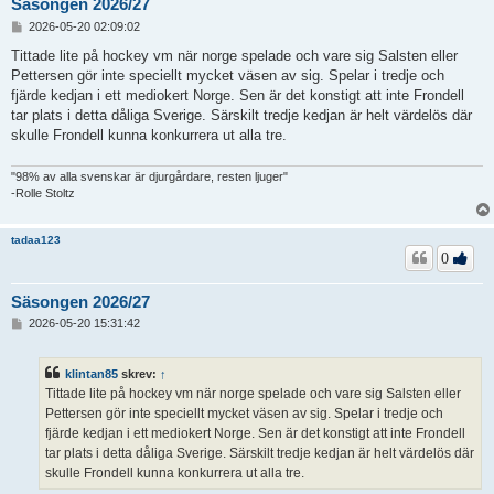
Säsongen 2026/27
I
2026-05-20 02:09:02
n
l
Tittade lite på hockey vm när norge spelade och vare sig Salsten eller
ä
Pettersen gör inte speciellt mycket väsen av sig. Spelar i tredje och
g
fjärde kedjan i ett mediokert Norge. Sen är det konstigt att inte Frondell
g
tar plats i detta dåliga Sverige. Särskilt tredje kedjan är helt värdelös där
skulle Frondell kunna konkurrera ut alla tre.
"98% av alla svenskar är djurgårdare, resten ljuger"
-Rolle Stoltz
tadaa123
0
Säsongen 2026/27
I
2026-05-20 15:31:42
n
l
ä
klintan85
skrev:
↑
g
Tittade lite på hockey vm när norge spelade och vare sig Salsten eller
g
Pettersen gör inte speciellt mycket väsen av sig. Spelar i tredje och
fjärde kedjan i ett mediokert Norge. Sen är det konstigt att inte Frondell
tar plats i detta dåliga Sverige. Särskilt tredje kedjan är helt värdelös där
skulle Frondell kunna konkurrera ut alla tre.