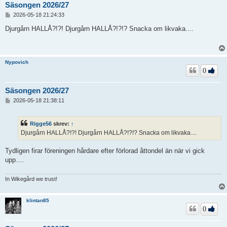
Säsongen 2026/27
I
2026-05-18 21:24:33
n
l
Djurgårn HALLÅ?!?! Djurgårn HALLÅ?!?!? Snacka om likvaka....
ä
g
g
Nypovich
0
Säsongen 2026/27
I
2026-05-18 21:38:11
n
l
ä
Rigge56
skrev:
↑
g
Djurgårn HALLÅ?!?! Djurgårn HALLÅ?!?!? Snacka om likvaka....
g
Tydligen firar föreningen hårdare efter förlorad åttondel än när vi gick
upp….
In Wikegård we trust!
klintan85
0