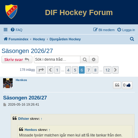
DIF Hockey Forum
FAQ
Bli medlem
Logga in
S
Forumindex
Hockey
Djurgården Hockey
ö
Säsongen 2026/27
k
Sök
Avancerad sökning
Skriv svar
Sida
6
av
12
1
4
5
6
7
8
12
Föregående
Nästa
178 inlägg
…
…
Henkos
0
Säsongen 2026/27
I
2026-05-16 19:26:41
n
l
ä
Difster
skrev:
↑
g
g
Henkos
skrev:
↑
Missade tyvärr matchen igår men kul att få lite tankar från den.