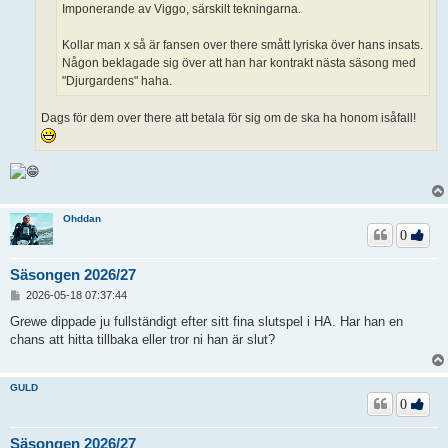
Imponerande av Viggo, särskilt tekningarna.
Kollar man x så är fansen over there smått lyriska över hans insats.
Någon beklagade sig över att han har kontrakt nästa säsong med
"Djurgardens" haha.
Dags för dem over there att betala för sig om de ska ha honom isåfall!
Ohddan
0
Säsongen 2026/27
I
2026-05-18 07:37:44
n
l
Grewe dippade ju fullständigt efter sitt fina slutspel i HA. Har han en
ä
chans att hitta tillbaka eller tror ni han är slut?
g
g
GULD
0
Säsongen 2026/27