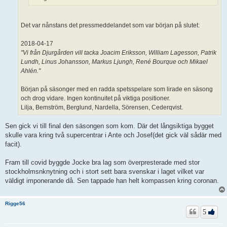
Det var nånstans det pressmeddelandet som var början på slutet:
2018-04-17
"Vi från Djurgården vill tacka Joacim Eriksson, William Lagesson, Patrik
Lundh, Linus Johansson, Markus Ljungh, René Bourque och Mikael
Ahlén."
Början på säsonger med en radda spetsspelare som lirade en säsong
och drog vidare. Ingen kontinuitet på viktiga positioner.
Lilja, Bemström, Berglund, Nardella, Sörensen, Cederqvist.
Sen gick vi till final den säsongen som kom. Där det långsiktiga bygget
skulle vara kring två supercentrar i Ante och Josef(det gick väl sådär med
facit).
Fram till covid byggde Jocke bra lag som överpresterade med stor
stockholmsnknytning och i stort sett bara svenskar i laget vilket var
väldigt imponerande då. Sen tappade han helt kompassen kring coronan.
Rigge56
5