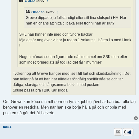
GULD
skrev:
↑
Ohddan
skrev:
↑
Grewe dippade ju fullständigt efter sitt fina slutspel i HA. Har
han en chans att hitta tillbaka eller tror ni han är slut?
SHL han hinner inte med och tyngre backar
Mja det är nog över vi har ju redan 1 Ankare till båten i o med Hank
!
Nogon månad sedan figurerade nått mummel om SSK men efter
som inget förmedlats så tog jag det får ” mummel”
Tycker nog att Grewe hänger med, sett till fart och skridskoåkning.. Det
han faller på är att han har alldeles för dålig spelförståelse och tar
dåliga, slarviga och långsamma beslut med pucken.
Skulle passa bra i BIK Karlskoga
Om Grewe kan köpa sin roll som en fysisk jobbig jävel är han bra, alla lag
behöver en resticka. Men när han ska börja hålla på och dribbla med
pucken så går det åt helvete.
mb81
0