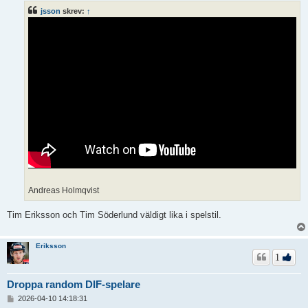
ä
jsson
skrev:
↑
g
g
Andreas Holmqvist
Tim Eriksson och Tim Söderlund väldigt lika i spelstil.
Eriksson
1
Droppa random DIF-spelare
I
2026-04-10 14:18:31
n