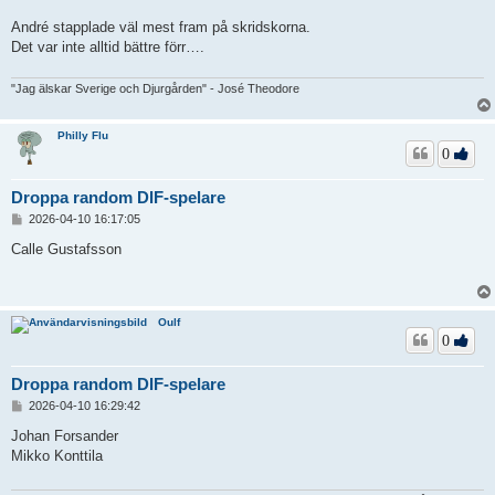
André stapplade väl mest fram på skridskorna.
Det var inte alltid bättre förr….
"Jag älskar Sverige och Djurgården" - José Theodore
Philly Flu
0
Droppa random DIF-spelare
I
2026-04-10 16:17:05
n
l
Calle Gustafsson
ä
g
g
Oulf
0
Droppa random DIF-spelare
I
2026-04-10 16:29:42
n
l
Johan Forsander
ä
Mikko Konttila
g
g