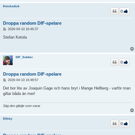
Knickedick
0
Droppa random DIF-spelare
I
2026-04-10 16:46:37
n
l
Stefan Ketola
ä
g
g
DIF_Soldier
0
Droppa random DIF-spelare
I
2026-04-10 16:48:57
n
l
Det bor lite av Joaquin Gage och hans bryt i Mange Hellberg - varför man
ä
gillar båda än mer!
g
g
Säg den glädje som varar
Difsky
0