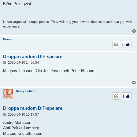
l
Björn Palmqvist
ä
g
g
Never argue with stupid people. They will drag you down to their level and beat you with
experience
Boven
0
Droppa random DIF-spelare
I
2026-04-10 14:50:54
n
l
Magnus Jansson, Ola Josefsson och Peter Nilsson.
ä
g
g
Remy Lebeau
1
Droppa random DIF-spelare
I
2026-04-10 15:17:57
n
l
André Mattsson
ä
Anti-Pekka Lamberg
g
Marcus Kristoffersson.
g