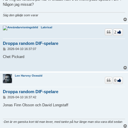
Någon jag missat?
Säg den glädje som varar
Lakrisal
2
Droppa random DIF-spelare
I
2026-04-10 16:37:07
n
l
Chet Pickard
ä
g
g
Lee Harvey Oswald
0
Droppa random DIF-spelare
I
2026-04-10 16:37:42
n
l
Jonas Finn Olsson och David Longstaff
ä
g
g
-Det är en ganska kort tid man lever, med tanke på hur länge man ska vara död sedan