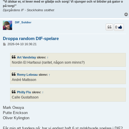
"Vi älskar er, vi lever med er glädje och sorg! Vi sjunger och vi blöder på gator o
på torg!"
Djurgårdens IF - Stockholms stolthet
DIF_Soldier
0
Droppa random DIF-spelare
I
2026-04-10 16:36:21
n
l
ä
Art Vandelay
skrev:
↑
g
Nordin El Harfaoui (raritet, någon som minns?)
g
Remy Lebeau
skrev:
↑
André Mattsson
Philly Flu
skrev:
↑
Calle Gustafsson
Mark Owuya
Putte Erickson
Oliver Kylington
Får mig att fundera på: har vi endast haft 6 st mörkhyade spelare i DIF?