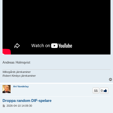
g
g
Andreas Holmqvist
Wikegårds järnkaminer
Robert Kimbys järnkaminer
Art Vandelay
0
Droppa random DIF-spelare
I
2026-04-10 14:09:30
n
l