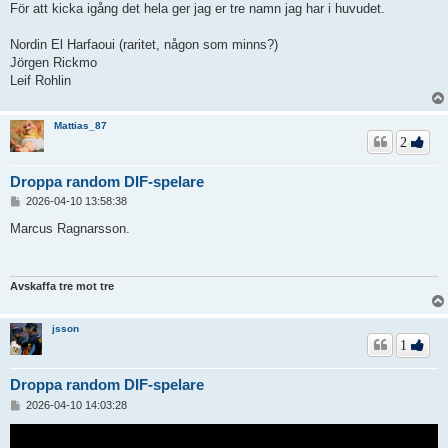
För att kicka igång det hela ger jag er tre namn jag har i huvudet.
Nordin El Harfaoui (raritet, någon som minns?)
Jörgen Rickmo
Leif Rohlin
Mattias_87
2
Droppa random DIF-spelare
I
2026-04-10 13:58:38
n
l
Marcus Ragnarsson.
ä
g
g
Avskaffa tre mot tre
jsson
1
Droppa random DIF-spelare
I
2026-04-10 14:03:28
n
l
ä