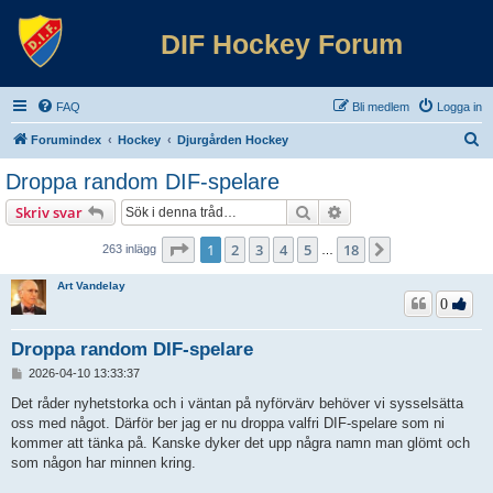
DIF Hockey Forum
FAQ
Bli medlem
Logga in
S
Forumindex
Hockey
Djurgården Hockey
ö
Droppa random DIF-spelare
k
Sök
Avancerad sökning
Skriv svar
Sida
1
av
18
1
2
3
4
5
18
Nästa
263 inlägg
…
Art Vandelay
0
Droppa random DIF-spelare
I
2026-04-10 13:33:37
n
l
Det råder nyhetstorka och i väntan på nyförvärv behöver vi sysselsätta
ä
oss med något. Därför ber jag er nu droppa valfri DIF-spelare som ni
g
kommer att tänka på. Kanske dyker det upp några namn man glömt och
g
som någon har minnen kring.