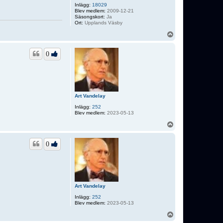
Inlägg:
18029
Blev medlem:
2009-12-21
Säsongskort:
Ja
Ort:
Upplands Väsby
U
p
p
0
Art Vandelay
Inlägg:
252
Blev medlem:
2023-05-13
U
p
p
0
Art Vandelay
Inlägg:
252
Blev medlem:
2023-05-13
U
p