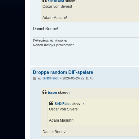
SirDIFalot
skrev:
↑
g
Oscar von Sivers!
g
Adam Masuhr!
Daniel Bertov!
Wikegårds järnkaminer
Robert Kimbys järnkaminer
Droppa random DIF-spelare
I
av
SirDIFalot
»
2026-05-24 22:11:43
n
l
ä
jsson
skrev:
↑
g
g
SirDIFalot
skrev:
↑
Oscar von Sivers!
Adam Masuhr!
Daniel Bertov!