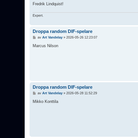
Fredrik Lindquist!
Expert.
Droppa random DIF-spelare
I
av
Art Vandelay
»
2026-05-26 12:23:07
n
l
Marcus Nilson
ä
g
g
Droppa random DIF-spelare
I
av
Art Vandelay
»
2026-05-28 11:52:29
n
l
Mikko Konttila
ä
g
g