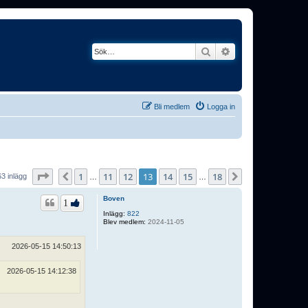
Sök
Avancerad söknin
Bli medlem
Logga in
Sida
13
av
18
1
11
12
13
14
15
18
Föregående
Nästa
63 inlägg
…
…
Boven
1
Inlägg:
822
Blev medlem:
2024-11-05
2026-05-15 14:50:13
2026-05-15 14:12:38