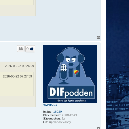
U
p
p
0
2026-05-22 09:24:29
2026-05-22 07:27:39
SirDIFalot
Inlägg:
18029
Blev medlem:
2009-12-21
Säsongskort:
Ja
Ort:
Upplands Väsby
U