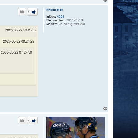
p
p
Knickedick
0
Inlägg:
4068
Blev medlem:
2014-05-13
Medlem:
Ja, vanlig medlem
2026-05-22 23:25:57
2026-05-22 09:24:29
2026-05-22 07:27:39
U
p
p
0