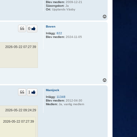
Blev medlem:
2009-12-21
Säsongskort:
Ja
Ort:
Upplands Väsby
U
p
p
Boven
0
Inlägg:
822
Blev medlem:
2024-11-05
2026-05-22 07:27:39
U
p
p
Manijock
1
Inlägg:
11348
Blev medlem:
2012-04-30
Medlem:
Ja, vanlig medlem
2026-05-22 09:24:29
2026-05-22 07:27:39