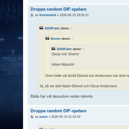
Droppa random DIF-spelare
I
av
Knickedick
»
2026-05-23 18:05:21
n
l
ä
SirDIFalot
skrev:
↑
g
g
Boven
skrev:
↑
SirDIFalot
skrev:
↑
Oscar von Sivers!
Adam Masuhr!
Dom hette väl ändå Eklund och Andersson när dom sp
Ja, så var det! Adam Eklund och Oscar Andersson.
Båda har väl dessutom redan nämnts
Droppa random DIF-spelare
I
av
jsson
»
2026-05-24 21:26:43
n
l
ä