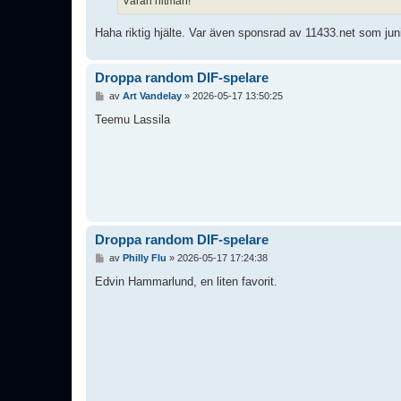
Våran hitman!
Haha riktig hjälte. Var även sponsrad av 11433.net som juni
Droppa random DIF-spelare
I
av
Art Vandelay
»
2026-05-17 13:50:25
n
l
Teemu Lassila
ä
g
g
Droppa random DIF-spelare
I
av
Philly Flu
»
2026-05-17 17:24:38
n
l
Edvin Hammarlund, en liten favorit.
ä
g
g