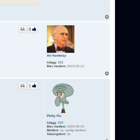
U
p
p
0
Art Vandelay
Inlägg:
252
Blev medlem:
2023-05-13
U
p
p
1
Philly Flu
Inlägg:
505
Blev medlem:
2005-06-10
Medlem:
Ja, vanlig medlem
Säsongskort:
Ja