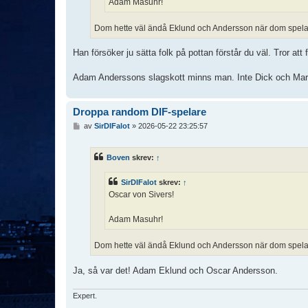
Adam Masuhr!
Dom hette väl ändå Eklund och Andersson när dom spela
Han försöker ju sätta folk på pottan förstår du väl. Tror at
Adam Anderssons slagskott minns man. Inte Dick och Mar
Droppa random DIF-spelare
I
av
SirDIFalot
»
2026-05-22 23:25:57
n
l
ä
Boven
skrev:
↑
g
g
SirDIFalot
skrev:
↑
Oscar von Sivers!
Adam Masuhr!
Dom hette väl ändå Eklund och Andersson när dom spela
Ja, så var det! Adam Eklund och Oscar Andersson.
Expert.