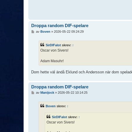
Droppa random DIF-spelare
I
av
Boven
»
2026-05-22 09:24:29
n
l
ä
SirDIFalot
skrev:
↑
g
Oscar von Sivers!
g
Adam Masuhr!
Dom hette väl ändå Eklund och Andersson när dom spelad
Droppa random DIF-spelare
I
av
Manijock
»
2026-05-22 10:14:25
n
l
ä
Boven
skrev:
↑
g
g
SirDIFalot
skrev:
↑
Oscar von Sivers!