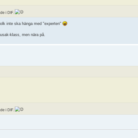
de i DIF.
t folk inte ska hänga med "experten"
usak-klass, men nära på.
de i DIF.