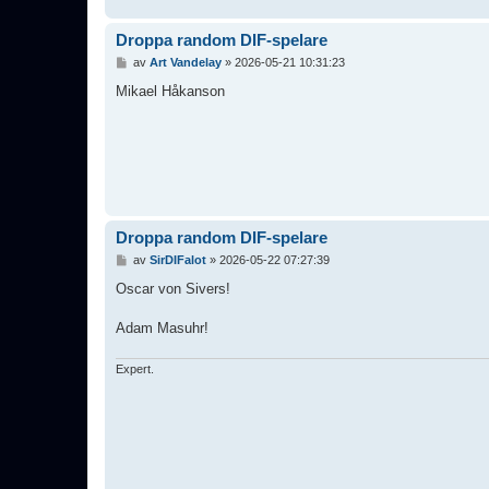
Droppa random DIF-spelare
I
av
Art Vandelay
»
2026-05-21 10:31:23
n
l
Mikael Håkanson
ä
g
g
Droppa random DIF-spelare
I
av
SirDIFalot
»
2026-05-22 07:27:39
n
l
Oscar von Sivers!
ä
g
Adam Masuhr!
g
Expert.