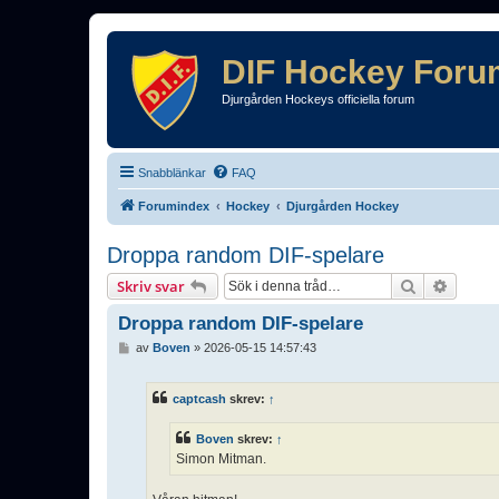
DIF Hockey Foru
Djurgården Hockeys officiella forum
Snabblänkar
FAQ
Forumindex
Hockey
Djurgården Hockey
Droppa random DIF-spelare
Sök
Avance
Skriv svar
Droppa random DIF-spelare
I
av
Boven
»
2026-05-15 14:57:43
n
l
ä
captcash
skrev:
↑
g
g
Boven
skrev:
↑
Simon Mitman.