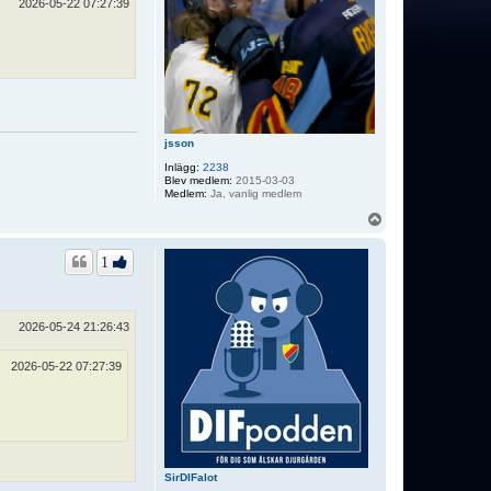
2026-05-22 07:27:39
jsson
Inlägg:
2238
Blev medlem:
2015-03-03
Medlem:
Ja, vanlig medlem
U
p
p
1
2026-05-24 21:26:43
2026-05-22 07:27:39
SirDIFalot