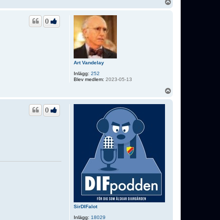
U
p
p
0
Art Vandelay
Inlägg:
252
Blev medlem:
2023-05-13
U
p
p
0
SirDIFalot
Inlägg:
18029