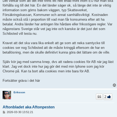
Det verkar som att det inte finns ett helt enad front inom EU hur man ska
förhålla sig till det här. En del länder säger ok, så länge det inte är viktig
information som göms bakom väggen, typ Skatteverket,
Försäkringskassan, Kommuner och annat samhällsviktigt. Kostnaden
måste också stå i proportion till vad man får konsumera efter att ha
betalat. Andra länder har antingen lite hårdare eller frikostigare regler. Var
någonstans Sverige står vet jag inte och kanske är det just det som
Schibsted vill testa nu.
Kravet att det ska vara lika enkelt att ge som att neka samtycke till
cookies ser nog Schibsted att de måste kringgå eftersom de har en
betallösning, men de skulle definitivt kunna göra det lättare om de ville.
Själv kör jag med samma knep, dvs att radera cookies för AB när jag läst
klart. Jag vet dock inte hur jag gör det med min Iphone som jag kör
Chrome på. Kan ta bort alla cookies men inte bara för AB.
Fortsätter gräva i det här
Eriksson
2
Aftonbladet aka Aftonpesten
I
2026-03-30 13:51:21
n