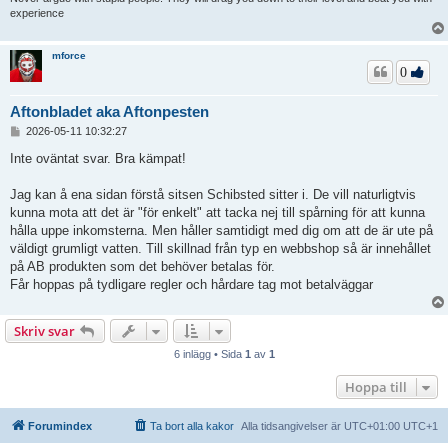
experience
mforce
0
Aftonbladet aka Aftonpesten
I
2026-05-11 10:32:27
n
l
Inte oväntat svar. Bra kämpat!
ä
g
Jag kan å ena sidan förstå sitsen Schibsted sitter i. De vill naturligtvis
g
kunna mota att det är "för enkelt" att tacka nej till spårning för att kunna
hålla uppe inkomsterna. Men håller samtidigt med dig om att de är ute på
väldigt grumligt vatten. Till skillnad från typ en webbshop så är innehållet
på AB produkten som det behöver betalas för.
Får hoppas på tydligare regler och hårdare tag mot betalväggar
Skriv svar
6 inlägg • Sida
1
av
1
Hoppa till
Forumindex
Ta bort alla kakor
Alla tidsangivelser är UTC+01:00 UTC+1