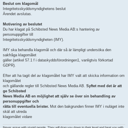
Beslut om klagomål
Integritetsskyddsmyndighetens beslut
Ärendet avslutas.
Motivering av beslutet
Du har klagat på Schibsted News Media AB:s hantering av
personuppgifter till
Integritetsskyddsmyndigheten (IMY).
IMY ska behandla klagomål och där så är lämpligt undersöka den
sakfråga klagomålet
gäller (artikel 57.1 f i dataskyddsförordningen1, vanligtvis förkortad
GDPR).
Efter att ha tagit del av klagomålet har IMY valt att skicka information om
klagomålet
och gällande regler till Schibsted News Media AB.
Syftet med det är att
ge Schibsted
News Media AB en möjlighet att själv se över sin behandling av
personuppgifter och
rätta till eventuella brister.
Mot den bakgrunden finner IMY i nuläget inte
skäl att utreda
klagomålet vidare
Never argue with stupid people. They will drag you down to their level and beat you with