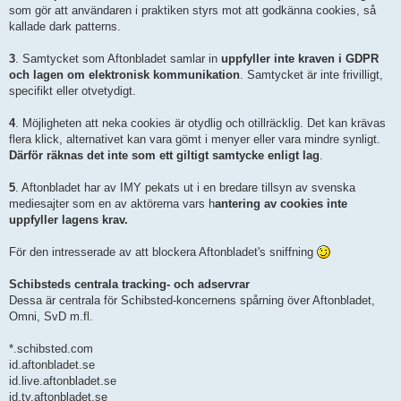
som gör att användaren i praktiken styrs mot att godkänna cookies, så
kallade dark patterns.
3
. Samtycket som Aftonbladet samlar in
uppfyller inte kraven i GDPR
och lagen om elektronisk kommunikation
. Samtycket är inte frivilligt,
specifikt eller otvetydigt.
4
. Möjligheten att neka cookies är otydlig och otillräcklig. Det kan krävas
flera klick, alternativet kan vara gömt i menyer eller vara mindre synligt.
Därför räknas det inte som ett giltigt samtycke enligt lag
.
5
. Aftonbladet har av IMY pekats ut i en bredare tillsyn av svenska
mediesajter som en av aktörerna vars h
antering av cookies inte
uppfyller lagens krav.
För den intresserade av att blockera Aftonbladet's sniffning
Schibsteds centrala tracking‑ och adservrar
Dessa är centrala för Schibsted‑koncernens spårning över Aftonbladet,
Omni, SvD m.fl.
*.schibsted.com
id.aftonbladet.se
id.live.aftonbladet.se
id.tv.aftonbladet.se