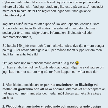
Cybersecure/content filter i min brandvägg och den nyper ja mera eller
mindre all sådan skit. Vad jag retade mig lite extra på var att Aftonbladet
mera eller mindre skiter i de regler och lagar som finns gällande
Integritetsskydd
Jag skall alltså betala för att slippa så kallade "optional cookies" som
Aftonbladet använder för att spåra min aktivitet i min dator Det man
sedan gör är att man säljer denna information till sina så kallade
sammarbetspartners,
Så betala 149:_ för plus. och få min aktivitet såld, dvs tjäna mera pengar
på mig. Eller betala ytterligare 49:- per månad för att slippa reklam men
ändå få min aktivitet såld.
Om jag sade upp mitt abonnemang direkt? Ja gissa
En liten snabb kontroll av Aftonbladet gav detta. Nåja, nu skall jag se om
jag hittar nåt mer att reta mig på, tar fram käppen och viftar med den
1
. Aftonbladets cookiebanner
ger inte användaren ett likvärdigt val
mellan att godkänna och att neka cookies
. Alternativet att acceptera är
tydligare och mer framträdande, medan möjligheten att neka är svårare
att hitta.
2
.
Webbplatsen använder vilseledande och manipulerande design