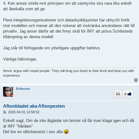
4. Kan anses strida mot principen om att samtycke ska vara lika enkelt
att återkalla som att ge.
Flera integritetsorganisationer och dataskyddsjurister har uttryckt kritik
mot modellen och menar att den riskerar att inskränka användares rätt till
privatliv. Jag anser därför att det finns skäl för IMY att pröva Schibsteds
tillämpning av denna modell.
Jag står till förfogande om ytterligare uppgifter behövs.
Vänliga hälsningar,
Never argue with stupid people. They will drag you down to their level and beat you with
experience
Eriksson
4
Aftonbladet aka Aftonpesten
I
2026-04-01 14:58:52
n
l
Enkelt sagt, Om de inte åtgärdar sin brister så får man klaga igen och då
ä
är IMY "hårdare"
g
Det bor en rättshaverist i oss alla
g