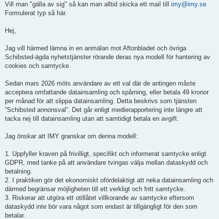
l
Vill man "gälla av sig" så kan man alltid skicka ett mail till
imy@imy.se
ä
Formulerat typ så här.
g
g
Hej,
Jag vill härmed lämna in en anmälan mot Aftonbladet och övriga
Schibsted-ägda nyhetstjänster rörande deras nya modell för hantering av
cookies och samtycke.
Sedan mars 2026 möts användare av ett val där de antingen måste
acceptera omfattande datainsamling och spårning, eller betala 49 kronor
per månad för att slippa datainsamling. Detta beskrivs som tjänsten
”Schibsted annonsval”. Det går enligt medierapportering inte längre att
tacka nej till datainsamling utan att samtidigt betala en avgift.
Jag önskar att IMY granskar om denna modell:
1. Uppfyller kraven på frivilligt, specifikt och informerat samtycke enligt
GDPR, med tanke på att användare tvingas välja mellan dataskydd och
betalning.
2. I praktiken gör det ekonomiskt ofördelaktigt att neka datainsamling och
därmed begränsar möjligheten till ett verkligt och fritt samtycke.
3. Riskerar att utgöra ett otillåtet villkorande av samtycke eftersom
dataskydd inte bör vara något som endast är tillgängligt för den som
betalar.