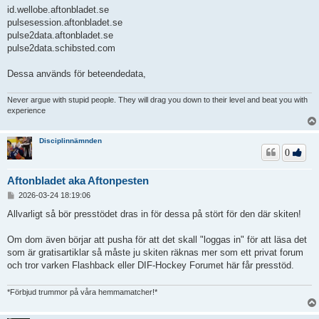
id.wellobe.aftonbladet.se
pulsesession.aftonbladet.se
pulse2data.aftonbladet.se
pulse2data.schibsted.com
Dessa används för beteendedata,
Never argue with stupid people. They will drag you down to their level and beat you with
experience
Disciplinnämnden
0
Aftonbladet aka Aftonpesten
I
2026-03-24 18:19:06
n
l
Allvarligt så bör presstödet dras in för dessa på stört för den där skiten!
ä
g
Om dom även börjar att pusha för att det skall "loggas in" för att läsa det
g
som är gratisartiklar så måste ju skiten räknas mer som ett privat forum
och tror varken Flashback eller DIF-Hockey Forumet här får presstöd.
*Förbjud trummor på våra hemmamatcher!*