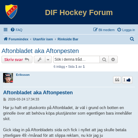
DIF Hockey Forum
FAQ
Bli medlem
Logga in
S
Forumindex
Utanför isen
Rinkside Bar
ö
Aftonbladet aka Aftonpesten
k
Sök
Avancerad 
Skriv svar
6 inlägg • Sida
1
av
1
Eriksson
1
Aftonbladet aka Aftonpesten
I
2026-03-24 17:34:33
n
l
Har ju haft ett pluskonto på Aftonbladet, är väl i grund och botten en
ä
grinolle över att behöva köpa plustjänster som egentligen bara innehåller
g
skit.
g
Gick idag in på Aftonbladets sida och fick i nyllet att jag skulle betala
ytterligare 49:-/månad för att slippa reklam, nu kör jag ju