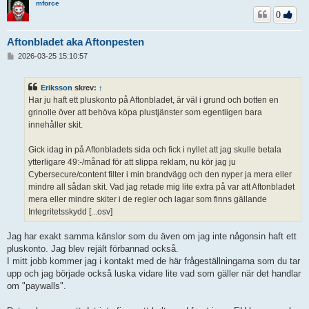
mforce
0
Aftonbladet aka Aftonpesten
I
2026-03-25 15:10:57
n
l
ä
Eriksson
skrev:
↑
g
Har ju haft ett pluskonto på Aftonbladet, är väl i grund och botten en
g
grinolle över att behöva köpa plustjänster som egentligen bara
innehåller skit.
Gick idag in på Aftonbladets sida och fick i nyllet att jag skulle betala
ytterligare 49:-/månad för att slippa reklam, nu kör jag ju
Cybersecure/content filter i min brandvägg och den nyper ja mera eller
mindre all sådan skit. Vad jag retade mig lite extra på var att Aftonbladet
mera eller mindre skiter i de regler och lagar som finns gällande
Integritetsskydd [...osv]
Jag har exakt samma känslor som du även om jag inte någonsin haft ett
pluskonto. Jag blev rejält förbannad också.
I mitt jobb kommer jag i kontakt med de här frågeställningarna som du tar
upp och jag började också luska vidare lite vad som gäller när det handlar
om "paywalls".