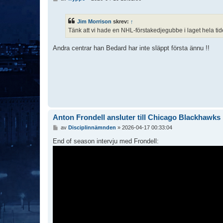
n
l
ä
Jim Morrison
skrev:
↑
g
Tänk att vi hade en NHL-förstakedjegubbe i laget hela ti
g
Andra centrar han Bedard har inte släppt första ännu !!
Anton Frondell ansluter till Chicago Blackhawks
I
av
Disciplinnämnden
»
2026-04-17 00:33:04
n
l
End of season intervju med Frondell:
ä
g
g