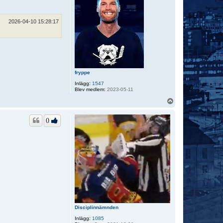
2026-04-10 15:28:17
fryppe
Inlägg:
1547
Blev medlem:
2023-05-11
U
p
p
0
Disciplinnämnden
Inlägg:
1085