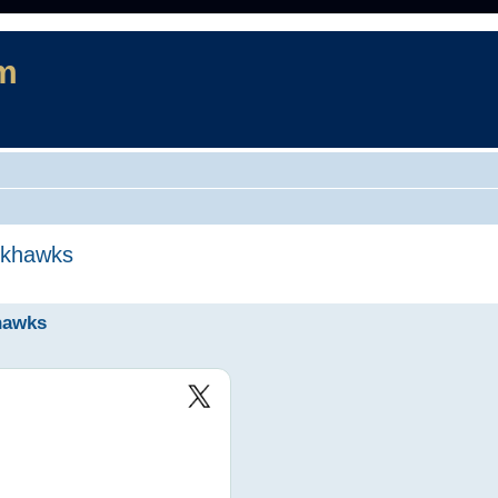
m
ackhawks
rad sökning
khawks