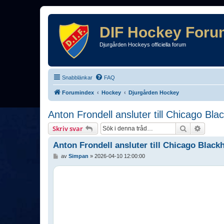
DIF Hockey Foru
Djurgården Hockeys officiella forum
Snabblänkar
FAQ
Forumindex
Hockey
Djurgården Hockey
Anton Frondell ansluter till Chicago Bl
Sök
Avance
Skriv svar
Anton Frondell ansluter till Chicago Blac
I
av
Simpan
»
2026-04-10 12:00:00
n
l
ä
g
g