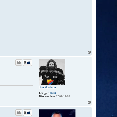
U
p
p
0
Jim Morrison
Inlägg:
11620
Blev medlem:
2009-12-01
U
p
p
0