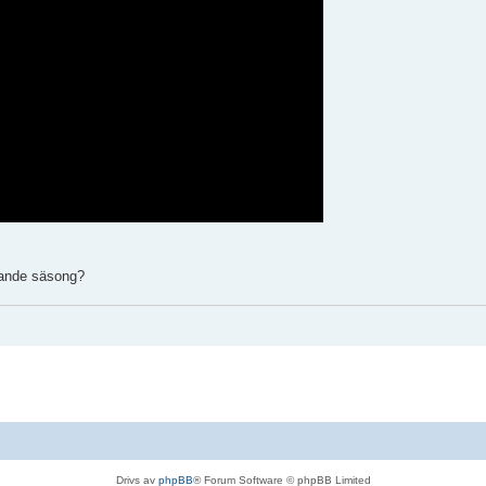
mande säsong?
Drivs av
phpBB
® Forum Software © phpBB Limited