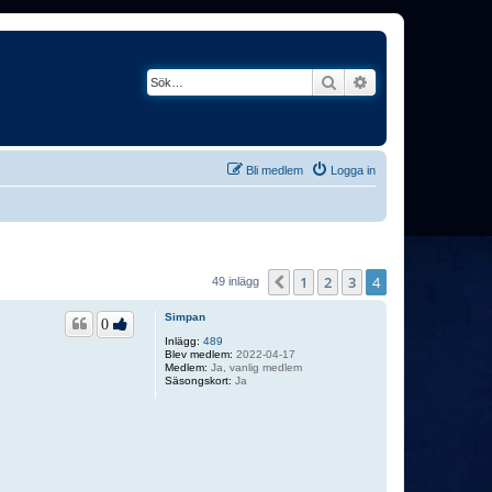
Sök
Avancerad söknin
Bli medlem
Logga in
1
2
3
4
Föregående
49 inlägg
Simpan
0
Inlägg:
489
Blev medlem:
2022-04-17
Medlem:
Ja, vanlig medlem
Säsongskort:
Ja