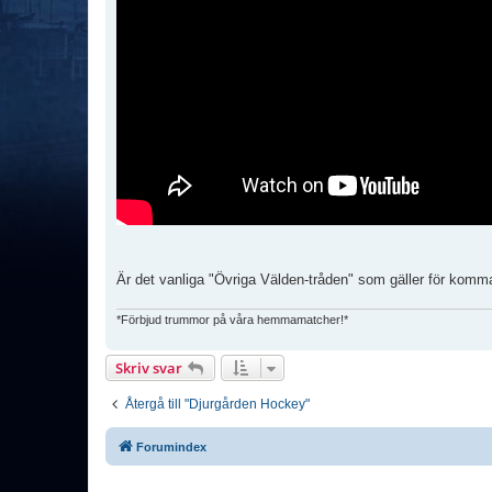
Är det vanliga "Övriga Välden-tråden" som gäller för kom
*Förbjud trummor på våra hemmamatcher!*
Skriv svar
Återgå till "Djurgården Hockey"
Forumindex