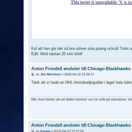
Kul att han gör det så bra utöver sina poäng också! Trots a
Edit: Med nästan 20 min istid!
Anton Frondell ansluter till Chicago Blackhawks
I
av
Jim Morrison
»
2026-04-10 15:28:17
n
l
Tänk att vi hade en NHL-förstakedjegubbe i laget hela tide
ä
g
g
Mitt i livet händer det att döden kommer och tar mått på människan. De
Anton Frondell ansluter till Chicago Blackhawks
I
av
fryppe
»
2026-04-10 15:31:06