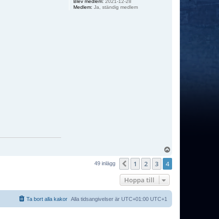
Blev medlem:
2021-12-28
Medlem:
Ja, ständig medlem
U
p
1
2
3
4
p
Föregående
49 inlägg
Hoppa till
Ta bort alla kakor
Alla tidsangivelser är UTC+01:00 UTC+1