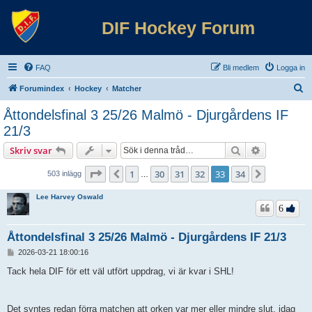
DIF Hockey Forum
FAQ
Bli medlem
Logga in
S
Forumindex
Hockey
Matcher
ö
Åttondelsfinal 3 25/26 Malmö - Djurgårdens IF
k
21/3
Sök
Avancerad 
Skriv svar
Sida
33
av
34
1
30
31
32
33
34
Föregående
Nästa
503 inlägg
…
Lee Harvey Oswald
6
Åttondelsfinal 3 25/26 Malmö - Djurgårdens IF 21/3
I
2026-03-21 18:00:16
n
l
Tack hela DIF för ett väl utfört uppdrag, vi är kvar i SHL!
ä
g
g
Det syntes redan förra matchen att orken var mer eller mindre slut, idag