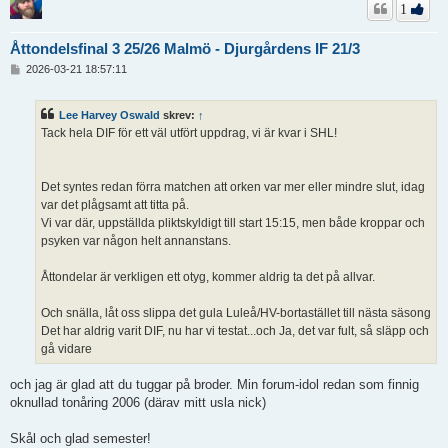
1
Åttondelsfinal 3 25/26 Malmö - Djurgårdens IF 21/3
I
2026-03-21 18:57:11
n
l
ä
Lee Harvey Oswald
skrev:
↑
g
Tack hela DIF för ett väl utfört uppdrag, vi är kvar i SHL!
g
Det syntes redan förra matchen att orken var mer eller mindre slut, idag
var det plågsamt att titta på.
Vi var där, uppställda pliktskyldigt till start 15:15, men både kroppar och
psyken var någon helt annanstans.
Åttondelar är verkligen ett otyg, kommer aldrig ta det på allvar.
Och snälla, låt oss slippa det gula Luleå/HV-bortastället till nästa säsong
Det har aldrig varit DIF, nu har vi testat...och Ja, det var fult, så släpp och
gå vidare
och jag är glad att du tuggar på broder. Min forum-idol redan som finnig
oknullad tonåring 2006 (därav mitt usla nick)
Skål och glad semester!