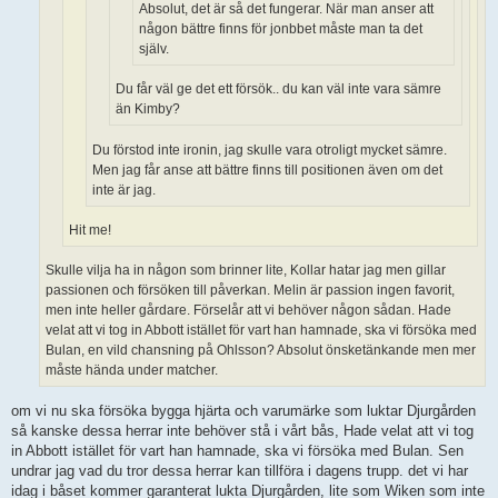
Absolut, det är så det fungerar. När man anser att
någon bättre finns för jonbbet måste man ta det
själv.
Du får väl ge det ett försök.. du kan väl inte vara sämre
än Kimby?
Du förstod inte ironin, jag skulle vara otroligt mycket sämre.
Men jag får anse att bättre finns till positionen även om det
inte är jag.
Hit me!
Skulle vilja ha in någon som brinner lite, Kollar hatar jag men gillar
passionen och försöken till påverkan. Melin är passion ingen favorit,
men inte heller gårdare. Förselår att vi behöver någon sådan. Hade
velat att vi tog in Abbott istället för vart han hamnade, ska vi försöka med
Bulan, en vild chansning på Ohlsson? Absolut önsketänkande men mer
måste hända under matcher.
om vi nu ska försöka bygga hjärta och varumärke som luktar Djurgården
så kanske dessa herrar inte behöver stå i vårt bås, Hade velat att vi tog
in Abbott istället för vart han hamnade, ska vi försöka med Bulan. Sen
undrar jag vad du tror dessa herrar kan tillföra i dagens trupp. det vi har
idag i båset kommer garanterat lukta Djurgården, lite som Wiken som inte