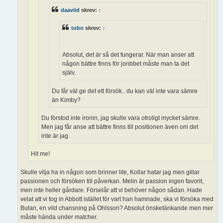
daaviid
skrev:
↑
tobo
skrev:
↑
Absolut, det är så det fungerar. När man anser att
någon bättre finns för jonbbet måste man ta det
själv.
Du får väl ge det ett försök.. du kan väl inte vara sämre
än Kimby?
Du förstod inte ironin, jag skulle vara otroligt mycket sämre.
Men jag får anse att bättre finns till positionen även om det
inte är jag.
Hit me!
Skulle vilja ha in någon som brinner lite, Kollar hatar jag men gillar
passionen och försöken till påverkan. Melin är passion ingen favorit,
men inte heller gårdare. Förselår att vi behöver någon sådan. Hade
velat att vi tog in Abbott istället för vart han hamnade, ska vi försöka med
Bulan, en vild chansning på Ohlsson? Absolut önsketänkande men mer
måste hända under matcher.