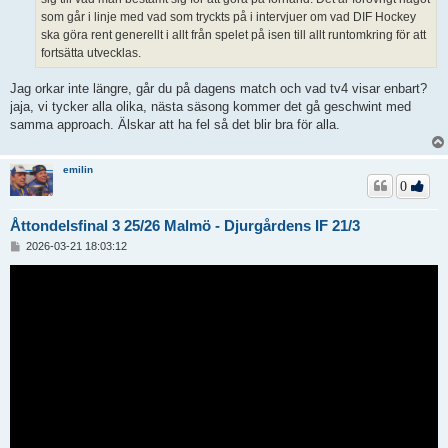
som går i linje med vad som tryckts på i intervjuer om vad DIF Hockey
ska göra rent generellt i allt från spelet på isen till allt runtomkring för att
fortsätta utvecklas.
Jag orkar inte längre, går du på dagens match och vad tv4 visar enbart?
jaja, vi tycker alla olika, nästa säsong kommer det gå geschwint med
samma approach. Älskar att ha fel så det blir bra för alla.
emilin
0
Åttondelsfinal 3 25/26 Malmö - Djurgårdens IF 21/3
I
2026-03-21 18:03:12
n
l
ä
g
g