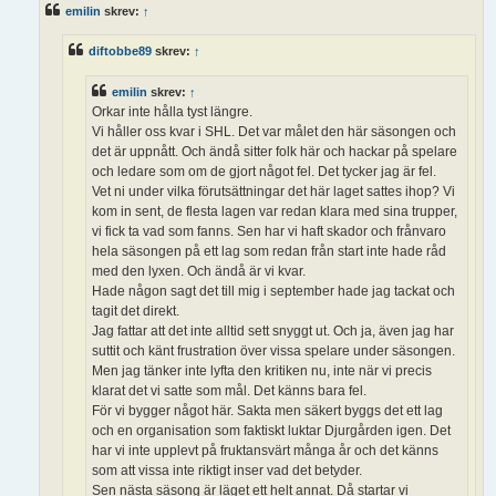
ä
emilin
skrev:
↑
g
g
diftobbe89
skrev:
↑
emilin
skrev:
↑
Orkar inte hålla tyst längre.
Vi håller oss kvar i SHL. Det var målet den här säsongen och
det är uppnått. Och ändå sitter folk här och hackar på spelare
och ledare som om de gjort något fel. Det tycker jag är fel.
Vet ni under vilka förutsättningar det här laget sattes ihop? Vi
kom in sent, de flesta lagen var redan klara med sina trupper,
vi fick ta vad som fanns. Sen har vi haft skador och frånvaro
hela säsongen på ett lag som redan från start inte hade råd
med den lyxen. Och ändå är vi kvar.
Hade någon sagt det till mig i september hade jag tackat och
tagit det direkt.
Jag fattar att det inte alltid sett snyggt ut. Och ja, även jag har
suttit och känt frustration över vissa spelare under säsongen.
Men jag tänker inte lyfta den kritiken nu, inte när vi precis
klarat det vi satte som mål. Det känns bara fel.
För vi bygger något här. Sakta men säkert byggs det ett lag
och en organisation som faktiskt luktar Djurgården igen. Det
har vi inte upplevt på fruktansvärt många år och det känns
som att vissa inte riktigt inser vad det betyder.
Sen nästa säsong är läget ett helt annat. Då startar vi