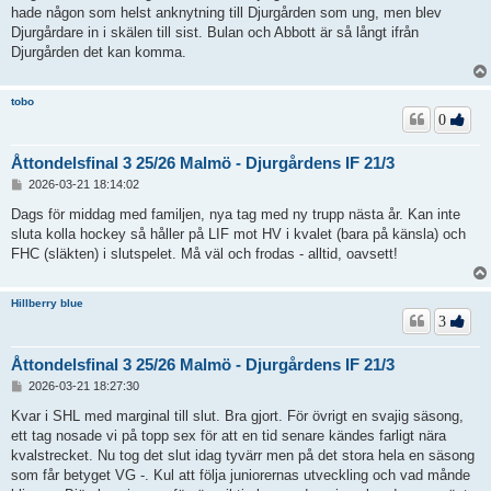
hade någon som helst anknytning till Djurgården som ung, men blev
Djurgårdare in i skälen till sist. Bulan och Abbott är så långt ifrån
Djurgården det kan komma.
tobo
0
Åttondelsfinal 3 25/26 Malmö - Djurgårdens IF 21/3
I
2026-03-21 18:14:02
n
l
Dags för middag med familjen, nya tag med ny trupp nästa år. Kan inte
ä
sluta kolla hockey så håller på LIF mot HV i kvalet (bara på känsla) och
g
FHC (släkten) i slutspelet. Må väl och frodas - alltid, oavsett!
g
Hillberry blue
3
Åttondelsfinal 3 25/26 Malmö - Djurgårdens IF 21/3
I
2026-03-21 18:27:30
n
l
Kvar i SHL med marginal till slut. Bra gjort. För övrigt en svajig säsong,
ä
ett tag nosade vi på topp sex för att en tid senare kändes farligt nära
g
kvalstrecket. Nu tog det slut idag tyvärr men på det stora hela en säsong
g
som får betyget VG -. Kul att följa juniorernas utveckling och vad månde