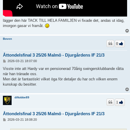
lägger den här TACK TILL HELA FAMILJEN vi fixade det, andas ut idag,
imorgon gasar vi framåt.
Boven
0
Åttondelsfinal 3 25/26 Malmö - Djurgårdens IF 21/3
I
2026-03-21 18:07:00
n
l
Visste inte att Hardy var en pensionerad 70årig swingersklubbande råtta
ä
när han tränade oss.
g
Men det är fantastiskt vilket öga för detaljer du har och vilken enorm
g
kunskap du besitter.
diftobbe89
1
Åttondelsfinal 3 25/26 Malmö - Djurgårdens IF 21/3
I
2026-03-21 18:08:20
n
l