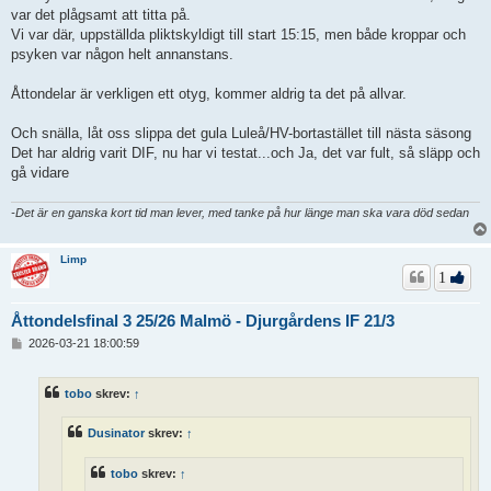
var det plågsamt att titta på.
Vi var där, uppställda pliktskyldigt till start 15:15, men både kroppar och
psyken var någon helt annanstans.
Åttondelar är verkligen ett otyg, kommer aldrig ta det på allvar.
Och snälla, låt oss slippa det gula Luleå/HV-bortastället till nästa säsong
Det har aldrig varit DIF, nu har vi testat...och Ja, det var fult, så släpp och
gå vidare
-Det är en ganska kort tid man lever, med tanke på hur länge man ska vara död sedan
Limp
1
Åttondelsfinal 3 25/26 Malmö - Djurgårdens IF 21/3
I
2026-03-21 18:00:59
n
l
ä
tobo
skrev:
↑
g
g
Dusinator
skrev:
↑
tobo
skrev:
↑