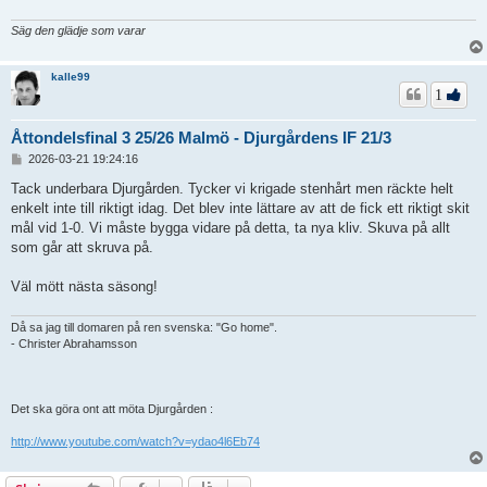
Säg den glädje som varar
kalle99
1
Åttondelsfinal 3 25/26 Malmö - Djurgårdens IF 21/3
I
2026-03-21 19:24:16
n
l
Tack underbara Djurgården. Tycker vi krigade stenhårt men räckte helt
ä
enkelt inte till riktigt idag. Det blev inte lättare av att de fick ett riktigt skit
g
mål vid 1-0. Vi måste bygga vidare på detta, ta nya kliv. Skuva på allt
g
som går att skruva på.
Väl mött nästa säsong!
Då sa jag till domaren på ren svenska: "Go home".
- Christer Abrahamsson
Det ska göra ont att möta Djurgården :
http://www.youtube.com/watch?v=ydao4l6Eb74