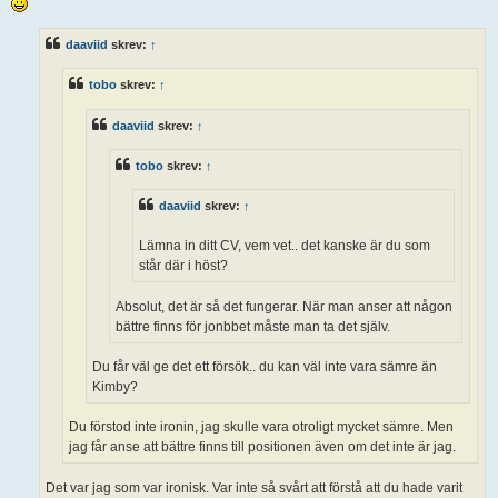
l
ä
g
daaviid
skrev:
↑
g
tobo
skrev:
↑
daaviid
skrev:
↑
tobo
skrev:
↑
daaviid
skrev:
↑
Lämna in ditt CV, vem vet.. det kanske är du som
står där i höst?
Absolut, det är så det fungerar. När man anser att någon
bättre finns för jonbbet måste man ta det själv.
Du får väl ge det ett försök.. du kan väl inte vara sämre än
Kimby?
Du förstod inte ironin, jag skulle vara otroligt mycket sämre. Men
jag får anse att bättre finns till positionen även om det inte är jag.
Det var jag som var ironisk. Var inte så svårt att förstå att du hade varit