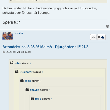
De bra broder. Nu tar vi bedövande grogg och slår på UFC-London,
schysta tider för oss här i europa.
Spela fult
emilin
0
Åttondelsfinal 3 25/26 Malmö - Djurgårdens IF 21/3
I
2026-03-21 18:13:07
n
l
ä
tobo
skrev:
↑
g
g
Dusinator
skrev:
↑
tobo
skrev:
↑
daaviid
skrev:
↑
tobo
skrev:
↑