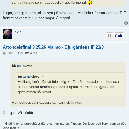
sämre lämpad som headcoach. Inget illa menat.
Lugnt, jobbig match, olika syn på säsongen. Vi blickar framåt och har DIF
främst oavsett hur vi når högst. Allt gott!
agne
0
Åttondelsfinal 3 25/26 Malmö - Djurgårdens IF 21/3
I
2026-03-21 18:54:29
n
l
ä
#10
skrev:
↑
g
g
agne
skrev:
↑
Hellberg i mål, förstår inte riktigt varför efter senaste matchen och
att han verkar behövas på hemmaplan. Marmenlind gjorde en
grym match på Hovet.
Han behövs väl i kassen, kan vara skillnaden
Det gick väl sådär.
–Ni gömmer er som ubåtar där ute, men inte du, Fimpen. Du ligger och flyter som en död
jävla planka