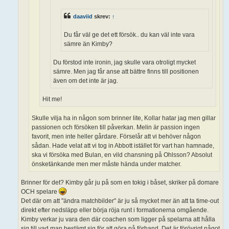
daaviid
skrev:
↑
Du får väl ge det ett försök.. du kan väl inte vara
sämre än Kimby?
Du förstod inte ironin, jag skulle vara otroligt mycket
sämre. Men jag får anse att bättre finns till positionen
även om det inte är jag.
Hit me!
Skulle vilja ha in någon som brinner lite, Kollar hatar jag men gillar
passionen och försöken till påverkan. Melin är passion ingen
favorit, men inte heller gårdare. Förselår att vi behöver någon
sådan. Hade velat att vi tog in Abbott istället för vart han hamnade,
ska vi försöka med Bulan, en vild chansning på Ohlsson? Absolut
önsketänkande men mer måste hända under matcher.
Brinner för det? Kimby går ju på som en tokig i båset, skriker på domare
OCH spelare
Det där om att "ändra matchbilder" är ju så mycket mer än att ta time-out
direkt efter nedsläpp eller börja röja runt i formationerna omgående.
Kimby verkar ju vara den där coachen som ligger på spelarna att hålla
sig till vad man bestämt sig för att göra på förhand. Det är förövrigt något