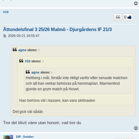
#10
0
Åttondelsfinal 3 25/26 Malmö - Djurgårdens IF 21/3
I
2026-03-21 18:55:47
n
l
ä
agne
skrev:
↑
g
g
#10
skrev:
↑
agne
skrev:
↑
Hellberg i mål, förstår inte riktigt varför efter senaste matchen
och att han verkar behövas på hemmaplan. Marmenlind
gjorde en grym match på Hovet.
Han behövs väl i kassen, kan vara skillnaden
Det gick väl sådär.
Tror det blivit värre utan honom, vad tror du
DIF_Soldier