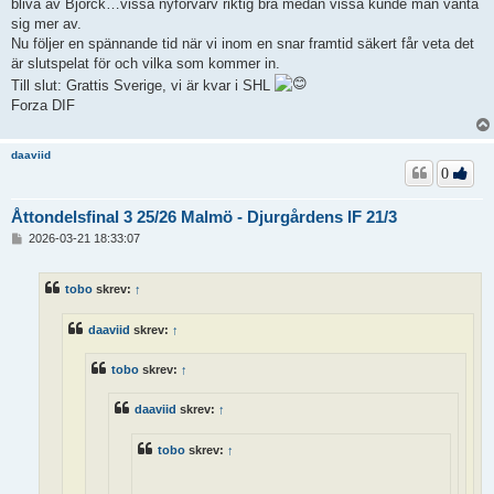
bliva av Björck…vissa nyförvärv riktig bra medan vissa kunde man vänta
sig mer av.
Nu följer en spännande tid när vi inom en snar framtid säkert får veta det
är slutspelat för och vilka som kommer in.
Till slut: Grattis Sverige, vi är kvar i SHL
Forza DIF
daaviid
0
Åttondelsfinal 3 25/26 Malmö - Djurgårdens IF 21/3
I
2026-03-21 18:33:07
n
l
ä
tobo
skrev:
↑
g
g
daaviid
skrev:
↑
tobo
skrev:
↑
daaviid
skrev:
↑
tobo
skrev:
↑