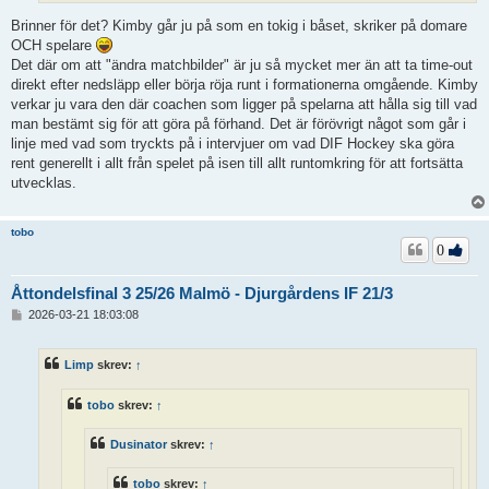
Brinner för det? Kimby går ju på som en tokig i båset, skriker på domare
OCH spelare
Det där om att "ändra matchbilder" är ju så mycket mer än att ta time-out
direkt efter nedsläpp eller börja röja runt i formationerna omgående. Kimby
verkar ju vara den där coachen som ligger på spelarna att hålla sig till vad
man bestämt sig för att göra på förhand. Det är förövrigt något som går i
linje med vad som tryckts på i intervjuer om vad DIF Hockey ska göra
rent generellt i allt från spelet på isen till allt runtomkring för att fortsätta
utvecklas.
tobo
0
Åttondelsfinal 3 25/26 Malmö - Djurgårdens IF 21/3
I
2026-03-21 18:03:08
n
l
ä
Limp
skrev:
↑
g
g
tobo
skrev:
↑
Dusinator
skrev:
↑
tobo
skrev:
↑