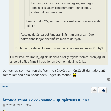
Låt han gå in som 2a då som jag sa, fixa någon
som faktiskt aktivt coachar/ändrar/tar timeout/
ändrar bilden i matcher.
Lämna in ditt CV, vem vet.. det kanske är du som står där
i höst?
Absolut, det är så det fungerar. När man anser att någon
bättre finns för jonbbet måste man ta det själv.
Du får väl ge det ett försök.. du kan väl inte vara sämre än Kimby?
Du förstod inte ironin, jag skulle vara otroligt mycket sämre. Men jag får
anse att bättre finns till positionen även om det inte är jag.
Det var jag som var ironisk. Var inte så svårt att förstå att du hade varit
sämre lämpad som headcoach. Inget illa menat.
tobo
1
Åttondelsfinal 3 25/26 Malmö - Djurgårdens IF 21/3
I
2026-03-21 18:39:57
n