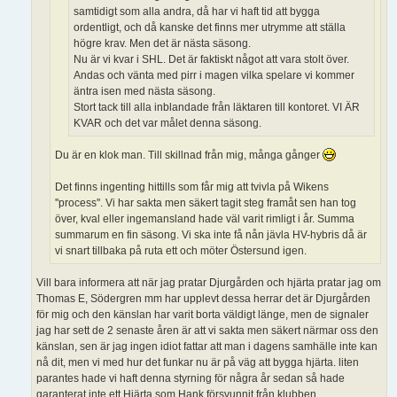
samtidigt som alla andra, då har vi haft tid att bygga
ordentligt, och då kanske det finns mer utrymme att ställa
högre krav. Men det är nästa säsong.
Nu är vi kvar i SHL. Det är faktiskt något att vara stolt över.
Andas och vänta med pirr i magen vilka spelare vi kommer
äntra isen med nästa säsong.
Stort tack till alla inblandade från läktaren till kontoret. VI ÄR
KVAR och det var målet denna säsong.
Du är en klok man. Till skillnad från mig, många gånger
Det finns ingenting hittills som får mig att tvivla på Wikens
''process''. Vi har sakta men säkert tagit steg framåt sen han tog
över, kval eller ingemansland hade väl varit rimligt i år. Summa
summarum en fin säsong. Vi ska inte få nån jävla HV-hybris då är
vi snart tillbaka på ruta ett och möter Östersund igen.
Vill bara informera att när jag pratar Djurgården och hjärta pratar jag om
Thomas E, Södergren mm har upplevt dessa herrar det är Djurgården
för mig och den känslan har varit borta väldigt länge, men de signaler
jag har sett de 2 senaste åren är att vi sakta men säkert närmar oss den
känslan, sen är jag ingen idiot fattar att man i dagens samhälle inte kan
nå dit, men vi med hur det funkar nu är på väg att bygga hjärta. liten
parantes hade vi haft denna styrning för några år sedan så hade
garanterat inte ett Hjärta som Hank försvunnit från klubben.