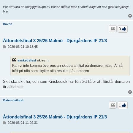
För att vara en felbyggd trupp av Bosse måste man ju ändå säga att han gjort det jävligt
bra.
Boven
0
Åttondelsfinal 3 25/26 Malmö - Djurgårdens IF 21/3
I
2026-03-21 10:13:45
n
l
ä
avskedsfest
skrev:
↑
g
Kan vi inte komma överens arr skippa allt tjat på domaren idag. Är så
g
trött på alla som skyller alla resultat på domaren.
Skit ska skit ha, och som Knickedick har försökt få er att förstå: domaren
är alltid skit.
Osten östlund
1
Åttondelsfinal 3 25/26 Malmö - Djurgårdens IF 21/3
I
2026-03-21 11:02:31
n
l