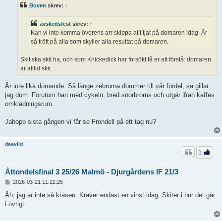
ä
Boven
skrev:
↑
g
g
avskedsfest
skrev:
↑
Kan vi inte komma överens arr skippa allt tjat på domaren idag. Är
så trött på alla som skyller alla resultat på domaren.
Skit ska skit ha, och som Knickedick har försökt få er att förstå: domaren
är alltid skit.
Är inte lika dömande. Så länge zebrorna dömmer till vår fördel, så gillar
jag dom. Förutom han med cykeln, bred snorbroms och utgår ifrån kaffes
omklädningsrum.
Jahopp sista gången vi får se Frondell på ett tag nu?
daaviid
1
Åttondelsfinal 3 25/26 Malmö - Djurgårdens IF 21/3
I
2026-03-21 11:22:25
n
l
Äh, jag är inte så kräsen. Kräver endast en vinst idag. Skiter i hur det går
ä
i övrigt.
g
g