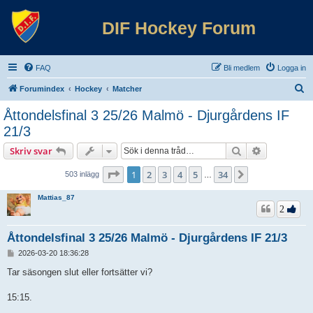
DIF Hockey Forum
FAQ
Bli medlem
Logga in
S
Forumindex
Hockey
Matcher
ö
Åttondelsfinal 3 25/26 Malmö - Djurgårdens IF
k
21/3
Sök
Avancerad 
Skriv svar
Sida
1
av
34
1
2
3
4
5
34
Nästa
503 inlägg
…
Mattias_87
2
Åttondelsfinal 3 25/26 Malmö - Djurgårdens IF 21/3
I
2026-03-20 18:36:28
n
l
Tar säsongen slut eller fortsätter vi?
ä
g
15:15.
g