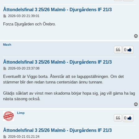
Åttondelsfinal 3 25/26 Malmö - Djurgårdens IF 21/3
I
2026-03-20 21:39:01
n
l
Forza Djurgården och Örebro.
ä
g
g
Mash
0
Åttondelsfinal 3 25/26 Malmö - Djurgårdens IF 21/3
I
2026-03-20 23:37:08
n
l
Eventuellt är Viggo borta. Återstår att se laguppställningen. Om det
ä
stämmer blir den redan tunna centersidan ännu tunnare.
g
g
Glädjs såklart av vinst men skadorna börjar hopa sig, jag vill gärna ha lag
nästa säsong också.
Limp
0
Åttondelsfinal 3 25/26 Malmö - Djurgårdens IF 21/3
I
2026-03-21 01:21:24