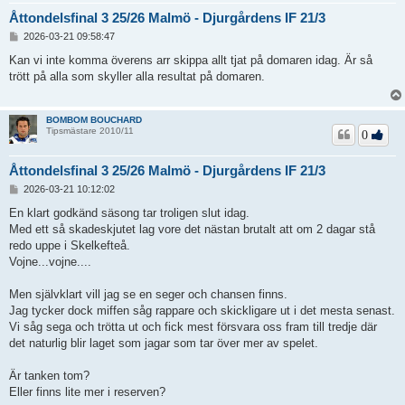
Åttondelsfinal 3 25/26 Malmö - Djurgårdens IF 21/3
I
2026-03-21 09:58:47
n
l
Kan vi inte komma överens arr skippa allt tjat på domaren idag. Är så
ä
trött på alla som skyller alla resultat på domaren.
g
g
BOMBOM BOUCHARD
Tipsmästare 2010/11
0
Åttondelsfinal 3 25/26 Malmö - Djurgårdens IF 21/3
I
2026-03-21 10:12:02
n
l
En klart godkänd säsong tar troligen slut idag.
ä
Med ett så skadeskjutet lag vore det nästan brutalt att om 2 dagar stå
g
redo uppe i Skelkefteå.
g
Vojne...vojne....
Men självklart vill jag se en seger och chansen finns.
Jag tycker dock miffen såg rappare och skickligare ut i det mesta senast.
Vi såg sega och trötta ut och fick mest försvara oss fram till tredje där
det naturlig blir laget som jagar som tar över mer av spelet.
Är tanken tom?
Eller finns lite mer i reserven?