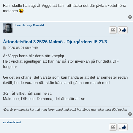
n
l
Fan, skulle ha sagt åt Viggo att fan i att täcka det där jävla skottet förra
ä
matchen
g
g
Lee Harvey Oswald
0
Åttondelsfinal 3 25/26 Malmö - Djurgårdens IF 21/3
I
2026-03-21 08:42:49
n
l
Är Viggo borta blir detta rätt knepigt.
ä
Helt vrickat egentligen att han har så stor inverkan på hur detta DIF
g
fungerar
g
Ge det en chans, det värsta som kan hända är att det är semester redan
ikväll, borde vara en rätt skön känsla att gå in i en match med
3-2 , åt vilket håll som helst.
Malmooe, DIF eller Domarna, det återstår att se
-Det är en ganska kort tid man lever, med tanke på hur länge man ska vara död sedan
avskedsfest
1