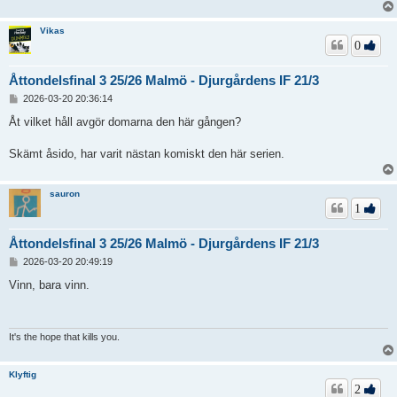
g
Vikas
0
Åttondelsfinal 3 25/26 Malmö - Djurgårdens IF 21/3
I
2026-03-20 20:36:14
n
l
Åt vilket håll avgör domarna den här gången?
ä
g
Skämt åsido, har varit nästan komiskt den här serien.
g
sauron
1
Åttondelsfinal 3 25/26 Malmö - Djurgårdens IF 21/3
I
2026-03-20 20:49:19
n
l
Vinn, bara vinn.
ä
g
g
It's the hope that kills you.
Klyftig
2