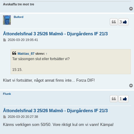
Avskaffa tre mot tre
Buford
3
Åttondelsfinal 3 25/26 Malmö - Djurgårdens IF 21/3
I
2026-03-20 19:05:41
n
l
ä
Mattias_87
skrev:
↑
g
Tar säsongen slut eller fortsätter vi?
g
15:15.
Klart vi fortsätter, något annat finns inte... Forza DIF!
Flunk
1
Åttondelsfinal 3 25/26 Malmö - Djurgårdens IF 21/3
I
2026-03-20 20:27:38
n
l
Känns verkligen som 50/50. Vore riktigt kul om vi vann! Kämpa!
ä
g