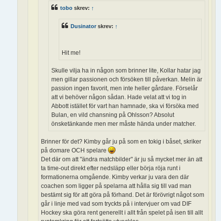
tobo
skrev:
↑
Dusinator
skrev:
↑
Hit me!
Skulle vilja ha in någon som brinner lite, Kollar hatar jag
men gillar passionen och försöken till påverkan. Melin är
passion ingen favorit, men inte heller gårdare. Förselår
att vi behöver någon sådan. Hade velat att vi tog in
Abbott istället för vart han hamnade, ska vi försöka med
Bulan, en vild chansning på Ohlsson? Absolut
önsketänkande men mer måste hända under matcher.
Brinner för det? Kimby går ju på som en tokig i båset, skriker
på domare OCH spelare
Det där om att "ändra matchbilder" är ju så mycket mer än att
ta time-out direkt efter nedsläpp eller börja röja runt i
formationerna omgående. Kimby verkar ju vara den där
coachen som ligger på spelarna att hålla sig till vad man
bestämt sig för att göra på förhand. Det är förövrigt något som
går i linje med vad som tryckts på i intervjuer om vad DIF
Hockey ska göra rent generellt i allt från spelet på isen till allt