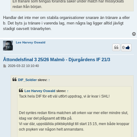
En tränare som tvingas förändra saker under match har misslyckats
redan från början.
Handlar det inte mer om stabila organisationer snarare än tränare a eller
b. Det byts ju tränare i varenda lag, men några lag ligger alltid jävligt
stadigt oavsett tränarbyten.
Lee Harvey Oswald
0
Åttondelsfinal 3 25/26 Malmö - Djurgårdens IF 21/3
I
2026-03-22 10:10:40
n
l
ä
DIF_Soldier
skrev:
↑
g
g
Lee Harvey Oswald
skrev:
↑
Tack hela DIF för ett väl utfört uppdrag, vi är kvar i SHL!
Det syntes redan förra matchen att orken var mer eller mindre slut,
idag var det plågsamt att titta på.
Vi var där, uppställda pliktskyldigt till start 15:15, men både kroppar
och psyken var någon helt annanstans.