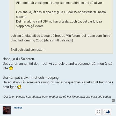
Åttondelar är verkligen ett otyg, kommer aldrig ta det på allvar.
Och snälla, låt oss slippa det gula Luleå/HV-bortastället till nästa
säsong
Det har aldrig varit DIF, nu har vi testat...och Ja, det var fult, så
släpp och gå vidare
och jag är glad att du tuggar på broder. Min forum-idol redan som finnig
oknullad tonåring 2006 (därav mitt usla nick)
Skål och glad semester!
Haha, ja du Soldaten.
Det var en annan tid det....och vi var delvis andra personer då, men ändå
inte
Bra kämpat själv, i mot och medgång.
Ha en skön vår/sommarsäsong nu så lär vi gnabbas kärleksfullt här inne i
höst igen
-Det är en ganska kort tid man lever, med tanke på hur länge man ska vara död sedan
-daniel-
0