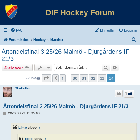
DIF Hockey Forum
FAQ
Bli medlem
Logga in
S
Forumindex
Hockey
Matcher
ö
Åttondelsfinal 3 25/26 Malmö - Djurgårdens IF
k
21/3
Sök
Avancerad 
Skriv svar
Sida
34
av
34
1
30
31
32
33
34
Föregående
503 inlägg
…
SkallePer
1
Åttondelsfinal 3 25/26 Malmö - Djurgårdens IF 21/3
I
2026-03-21 19:35:09
n
l
ä
Limp
skrev:
↑
g
g
tobo
skrev:
↑