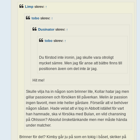
g
Limp
skrev:
↑
tobo
skrev:
↑
Dusinator
skrev:
↑
tobo
skrev:
↑
Du förstod inte ironin, jag skulle vara otroligt
mycket sämre. Men jag får anse att bättre finns till
positionen även om det inte är jag.
Hit me!
Skulle vilja ha in någon som brinner lite, Kollar hatar jag men
gillar passionen och försöken till påverkan. Melin är passion
ingen favorit, men inte heller gårdare. Förselår att vi behöver
någon sådan. Hade velat att vi tog in Abbott istället för vart
han hamnade, ska vi försöka med Bulan, en vild chansning
på Ohlsson? Absolut önsketänkande men mer måste hända
under matcher.
Brinner för det? Kimby går ju på som en tokig i båset, skriker på