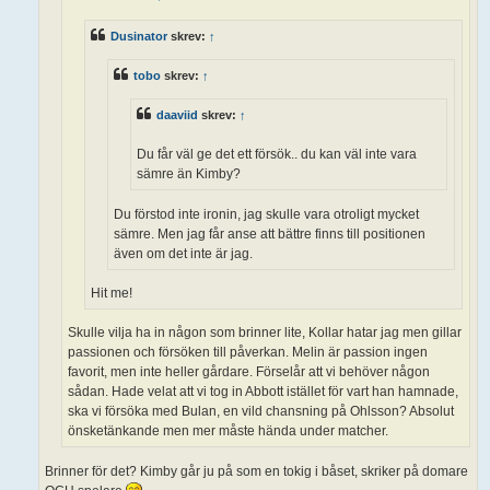
Dusinator
skrev:
↑
tobo
skrev:
↑
daaviid
skrev:
↑
Du får väl ge det ett försök.. du kan väl inte vara
sämre än Kimby?
Du förstod inte ironin, jag skulle vara otroligt mycket
sämre. Men jag får anse att bättre finns till positionen
även om det inte är jag.
Hit me!
Skulle vilja ha in någon som brinner lite, Kollar hatar jag men gillar
passionen och försöken till påverkan. Melin är passion ingen
favorit, men inte heller gårdare. Förselår att vi behöver någon
sådan. Hade velat att vi tog in Abbott istället för vart han hamnade,
ska vi försöka med Bulan, en vild chansning på Ohlsson? Absolut
önsketänkande men mer måste hända under matcher.
Brinner för det? Kimby går ju på som en tokig i båset, skriker på domare