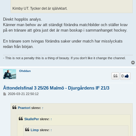
Kimby UT. Tycker det är självklart.
Direkt hopplös analys.
Känner man behov av att ständigt förändra matchbilder och ställer krav
på en tränare att göra just det är man boskap i sammanhanget hockey.
En tränare som tvingas förändra saker under match har misslyckats
redan från början.
- This is not a penalty this is a thing of beauty. If you don't like it change the channel.
Ohddan
0
Åttondelsfinal 3 25/26 Malmö - Djurgårdens IF 21/3
I
2026-03-21 22:50:12
n
l
ä
Praetori
skrev:
↑
g
g
SkallePer
skrev:
↑
Limp
skrev:
↑