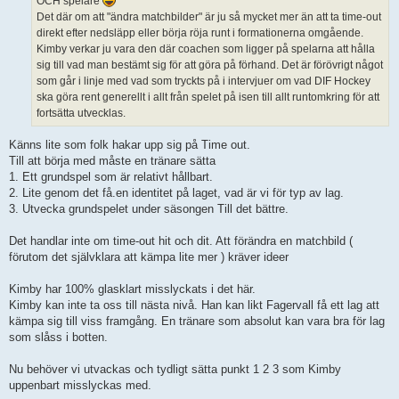
OCH spelare
Det där om att "ändra matchbilder" är ju så mycket mer än att ta time-out
direkt efter nedsläpp eller börja röja runt i formationerna omgående.
Kimby verkar ju vara den där coachen som ligger på spelarna att hålla
sig till vad man bestämt sig för att göra på förhand. Det är förövrigt något
som går i linje med vad som tryckts på i intervjuer om vad DIF Hockey
ska göra rent generellt i allt från spelet på isen till allt runtomkring för att
fortsätta utvecklas.
Känns lite som folk hakar upp sig på Time out.
Till att börja med måste en tränare sätta
1. Ett grundspel som är relativt hållbart.
2. Lite genom det få.en identitet på laget, vad är vi för typ av lag.
3. Utvecka grundspelet under säsongen Till det bättre.
Det handlar inte om time-out hit och dit. Att förändra en matchbild (
förutom det självklara att kämpa lite mer ) kräver ideer
Kimby har 100% glasklart misslyckats i det här.
Kimby kan inte ta oss till nästa nivå. Han kan likt Fagervall få ett lag att
kämpa sig till viss framgång. En tränare som absolut kan vara bra för lag
som slåss i botten.
Nu behöver vi utvackas och tydligt sätta punkt 1 2 3 som Kimby
uppenbart misslyckas med.