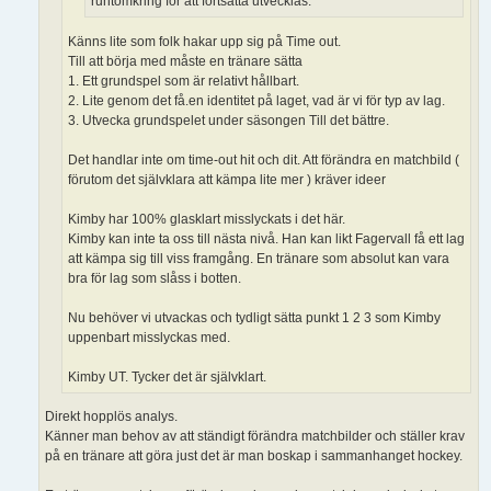
runtomkring för att fortsätta utvecklas.
Känns lite som folk hakar upp sig på Time out.
Till att börja med måste en tränare sätta
1. Ett grundspel som är relativt hållbart.
2. Lite genom det få.en identitet på laget, vad är vi för typ av lag.
3. Utvecka grundspelet under säsongen Till det bättre.
Det handlar inte om time-out hit och dit. Att förändra en matchbild (
förutom det självklara att kämpa lite mer ) kräver ideer
Kimby har 100% glasklart misslyckats i det här.
Kimby kan inte ta oss till nästa nivå. Han kan likt Fagervall få ett lag
att kämpa sig till viss framgång. En tränare som absolut kan vara
bra för lag som slåss i botten.
Nu behöver vi utvackas och tydligt sätta punkt 1 2 3 som Kimby
uppenbart misslyckas med.
Kimby UT. Tycker det är självklart.
Direkt hopplös analys.
Känner man behov av att ständigt förändra matchbilder och ställer krav
på en tränare att göra just det är man boskap i sammanhanget hockey.