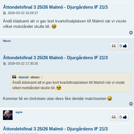
Åttondelsfinal 3 25/26 Malmö - Djurgårdens IF 21/3
I
2026-03-22 10:29:27
n
l
Ändå klädsamt att vi gav bort kvartsfinalplatsen till Malmö när vi visste
ä
vilket motståndet skulle bli.
g
g
Mash
0
Åttondelsfinal 3 25/26 Malmö - Djurgårdens IF 21/3
I
2026-03-22 17:30:20
n
l
ä
-daniel-
skrev:
↑
g
Ändå klädsamt att vi gav bort kvartsfinalplatsen till Malmö när vi visste
g
vilket motståndet skulle bli.
Kommer bli en rövkörare utan dess like dendär matchserien
agne
0
Åttondelsfinal 3 25/26 Malmö - Djurgårdens IF 21/3