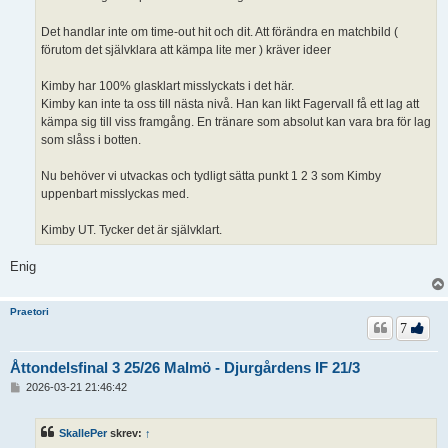
Det handlar inte om time-out hit och dit. Att förändra en matchbild (
förutom det självklara att kämpa lite mer ) kräver ideer
Kimby har 100% glasklart misslyckats i det här.
Kimby kan inte ta oss till nästa nivå. Han kan likt Fagervall få ett lag att
kämpa sig till viss framgång. En tränare som absolut kan vara bra för lag
som slåss i botten.
Nu behöver vi utvackas och tydligt sätta punkt 1 2 3 som Kimby
uppenbart misslyckas med.
Kimby UT. Tycker det är självklart.
Enig
Praetori
7
Åttondelsfinal 3 25/26 Malmö - Djurgårdens IF 21/3
I
2026-03-21 21:46:42
n
l
ä
SkallePer
skrev:
↑
g