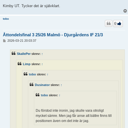
Kimby UT. Tycker det är självklart.
tobo
0
Åttondelsfinal 3 25/26 Malmö - Djurgårdens IF 21/3
I
2026-03-21 20:03:37
n
l
ä
SkallePer
skrev:
↑
g
g
Limp
skrev:
↑
tobo
skrev:
↑
Dusinator
skrev:
↑
tobo
skrev:
↑
Du förstod inte ironin, jag skulle vara otroligt
mycket sämre. Men jag får anse att bättre finns till
positionen även om det inte är jag.