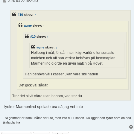
I
2026-03-22 20:26:53
n
l
ä
#10
skrev:
↑
g
g
agne
skrev:
↑
#10
skrev:
↑
agne
skrev:
↑
Hellberg i mål, förstår inte riktigt varför efter senaste
matchen och att han verkar behövas på hemmaplan.
Marmenlind gjorde en grym match på Hovet.
Han behövs väl i kassen, kan vara skillnaden
Det gick väl sådär.
Tror det blivit värre utan honom, vad tror du
Tycker Marmenlind spelade bra så jag vet inte.
–Ni gömmer er som ubåtar där ute, men inte du, Fimpen. Du ligger och flyter som en död
jävla planka