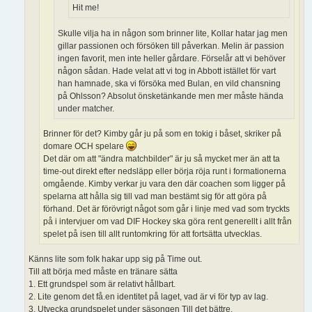
Hit me!
Skulle vilja ha in någon som brinner lite, Kollar hatar jag men
gillar passionen och försöken till påverkan. Melin är passion
ingen favorit, men inte heller gårdare. Förselår att vi behöver
någon sådan. Hade velat att vi tog in Abbott istället för vart
han hamnade, ska vi försöka med Bulan, en vild chansning
på Ohlsson? Absolut önsketänkande men mer måste hända
under matcher.
Brinner för det? Kimby går ju på som en tokig i båset, skriker på
domare OCH spelare
Det där om att "ändra matchbilder" är ju så mycket mer än att ta
time-out direkt efter nedsläpp eller börja röja runt i formationerna
omgående. Kimby verkar ju vara den där coachen som ligger på
spelarna att hålla sig till vad man bestämt sig för att göra på
förhand. Det är förövrigt något som går i linje med vad som tryckts
på i intervjuer om vad DIF Hockey ska göra rent generellt i allt från
spelet på isen till allt runtomkring för att fortsätta utvecklas.
Känns lite som folk hakar upp sig på Time out.
Till att börja med måste en tränare sätta
1. Ett grundspel som är relativt hållbart.
2. Lite genom det få.en identitet på laget, vad är vi för typ av lag.
3. Utvecka grundspelet under säsongen Till det bättre.