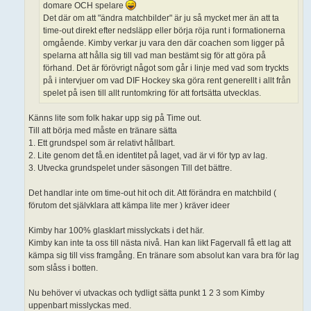
domare OCH spelare
Det där om att "ändra matchbilder" är ju så mycket mer än att ta
time-out direkt efter nedsläpp eller börja röja runt i formationerna
omgående. Kimby verkar ju vara den där coachen som ligger på
spelarna att hålla sig till vad man bestämt sig för att göra på
förhand. Det är förövrigt något som går i linje med vad som tryckts
på i intervjuer om vad DIF Hockey ska göra rent generellt i allt från
spelet på isen till allt runtomkring för att fortsätta utvecklas.
Känns lite som folk hakar upp sig på Time out.
Till att börja med måste en tränare sätta
1. Ett grundspel som är relativt hållbart.
2. Lite genom det få.en identitet på laget, vad är vi för typ av lag.
3. Utvecka grundspelet under säsongen Till det bättre.
Det handlar inte om time-out hit och dit. Att förändra en matchbild (
förutom det självklara att kämpa lite mer ) kräver ideer
Kimby har 100% glasklart misslyckats i det här.
Kimby kan inte ta oss till nästa nivå. Han kan likt Fagervall få ett lag att
kämpa sig till viss framgång. En tränare som absolut kan vara bra för lag
som slåss i botten.
Nu behöver vi utvackas och tydligt sätta punkt 1 2 3 som Kimby
uppenbart misslyckas med.