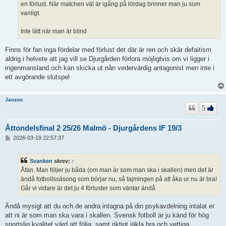
en förlust. När matchen väl är igång på lördag brinner man ju som
vanligt.
Inte lätt när man är blind
Finns för fan inga fördelar med förlust det där är ren och skär defaitism
aldrig i helvete att jag vill se Djurgården förlora möjligtvis om vi ligger i
ingenmansland och kan skicka ut nån vedervärdig antagonist men inte i
ett avgörande slutspel
Janzoo
5
Åttondelsfinal 2 25/26 Malmö - Djurgårdens IF 19/3
I
2026-03-19 22:57:37
n
l
ä
Svanken
skrev:
↑
g
Åfan. Man följer ju båda (om man är som man ska i skallen) men det är
g
ändå fotbollssäsong som börjar nu, så tajmingen på att åka ur nu är bra!
Går vi vidare är det ju 4 förluster som väntar ändå
Ändå mysigt att du och de andra intagna på din psykavdelning intalat er
att ni är som man ska vara i skallen. Svensk fotboll är ju känd för hög
sportslig kvalitet värd att följa, samt riktigt jäkla bra och vettiga