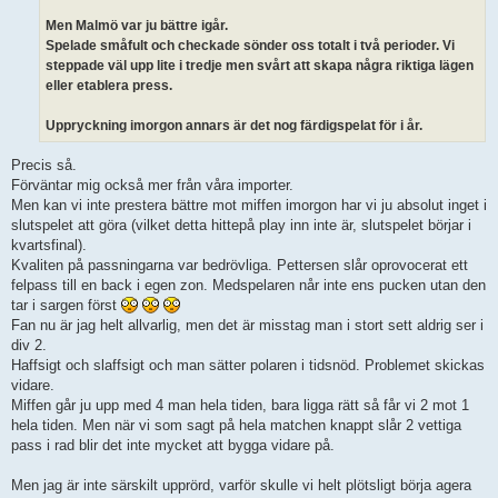
Men Malmö var ju bättre igår.
Spelade småfult och checkade sönder oss totalt i två perioder. Vi
steppade väl upp lite i tredje men svårt att skapa några riktiga lägen
eller etablera press.
Uppryckning imorgon annars är det nog färdigspelat för i år.
Precis så.
Förväntar mig också mer från våra importer.
Men kan vi inte prestera bättre mot miffen imorgon har vi ju absolut inget i
slutspelet att göra (vilket detta hittepå play inn inte är, slutspelet börjar i
kvartsfinal).
Kvaliten på passningarna var bedrövliga. Pettersen slår oprovocerat ett
felpass till en back i egen zon. Medspelaren når inte ens pucken utan den
tar i sargen först
Fan nu är jag helt allvarlig, men det är misstag man i stort sett aldrig ser i
div 2.
Haffsigt och slaffsigt och man sätter polaren i tidsnöd. Problemet skickas
vidare.
Miffen går ju upp med 4 man hela tiden, bara ligga rätt så får vi 2 mot 1
hela tiden. Men när vi som sagt på hela matchen knappt slår 2 vettiga
pass i rad blir det inte mycket att bygga vidare på.
Men jag är inte särskilt upprörd, varför skulle vi helt plötsligt börja agera