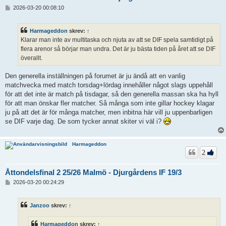
I
2026-03-20 00:08:10
n
l
ä
Harmageddon
skrev:
↑
g
Klarar man inte av multitaska och njuta av att se DIF spela samtidigt på
g
flera arenor så börjar man undra. Det är ju bästa tiden på året att se DIF
överallt.
Den generella inställningen på forumet är ju ändå att en vanlig
matchvecka med match torsdag+lördag innehåller något slags uppehåll
för att det inte är match på tisdagar, så den generella massan ska ha hyll
för att man önskar fler matcher. Så många som inte gillar hockey klagar
ju på att det är för många matcher, men inbitna här vill ju uppenbarligen
se DIF varje dag. De som tycker annat skiter vi väl i?
Harmageddon
2
Åttondelsfinal 2 25/26 Malmö - Djurgårdens IF 19/3
I
2026-03-20 00:24:29
n
l
ä
Janzoo
skrev:
↑
g
g
Harmageddon
skrev:
↑