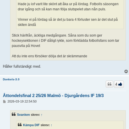
Hade ju iof varit lite skönt att åka ur på lördag. Fotbolls säsongen
drar igång och så kan man följa slutspelet utan nån puls.
Vinner vi på lördag så är det ju bara 4 förluster sen är det slut på
skiten ändå
Stick härifrån, äckliga medgångare. Såna som du som ger
hockeysektionen i DIF dåligt rykte, som förklädda fotbollsfans som tar
pausvila på Hovet
Att du inte ens försöker dölja det är skrämmande
Håller fullständigt med.
Donkels-3.0
4
Åttondelsfinal 2 25/26 Malmö - Djurgårdens IF 19/3
I
2026-03-19 22:54:50
n
l
ä
Svanken
skrev:
↑
g
g
Kämpa DIF
skrev:
↑