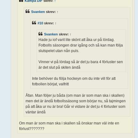
Kämpa DIF
skrev:
↑
Svanken
skrev:
↑
#10
skrev:
↑
Svanken
skrev:
↑
Hade ju iof varit lite skönt att åka ur på lördag.
Fotbolls säsongen drar igång och så kan man följa
slutspelet utan nån puls.
Vinner vi på lördag så är det ju bara 4 förluster sen
är det slut på skiten ändå
Inte behöver du följa hockeyn om du inte vill för att
fotbollen börjat, valfritt
Åfan. Man följer ju båda (om man är som man ska i skallen)
men det är ändå fotbollssäsong som börjar nu, så tajmingen
på att åka ur nu är bra! Går vi vidare är det ju 4 förluster som
väntar ändå
Om man är som man ska i skallen så önskar man väl inte en
förlust???????