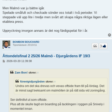
Men Malmö var ju bättre igår.
Spelade småfult och checkade sönder oss totalt i två perioder. Vi
steppade väl upp lite i tredje men svårt att skapa några riktiga lägen eller
etablera press.
Uppryckning imorgon annars är det nog färdigspelat för i år.
BOMBOM BOUCHARD
Tipsmästare 2010/11
3
Åttondelsfinal 2 25/26 Malmö - Djurgårdens IF 19/3
I
2026-03-20 11:39:38
n
l
ä
Zam Bon!
skrev:
↑
g
g
förevigtdjurgården
skrev:
↑
Undra om det ska drevas och vevas offside fram till på lördag. Det
är minst sagt tveksamt om malmöiten är på rätt sida vid zoningång.
Ser definitivt ut som offside.
Plus att de skulle tagit en boarding på tacklingen i ryggen på Snively i
momentet innan.