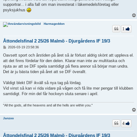
supportrar... i alla fall om man investerat i läkemedelsföretag eller
psyksjukhus
Harmageddon
1
Åttondelsfinal 2 25/26 Malmö - Djurgårdens IF 19/3
I
2026-03-19 23:58:36
n
l
Oavsett sport och årstiden på året så är förlust aldrig skönt att uppleva el.
ä
att det finns fördelar för den delen. Klarar man inte av multitaska och
g
njuta av att se DIF spela samtidigt på flera arenor så börjar man undra.
g
Det är ju bästa tiden på året att se DIF överallt.
Väldigt blekt DIF ikväll så nya tag på lördag.
Vid vinst så kan vi rida vidare på vågen och få lite mer pengar till klubben
samtidigt. För min del får hockeyn sluta senare i april.
"All the gods, all the heavens and all the hells are within you."
Janzoo
4
Åttondelsfinal 2 25/26 Malmö - Djurgårdens IF 19/3