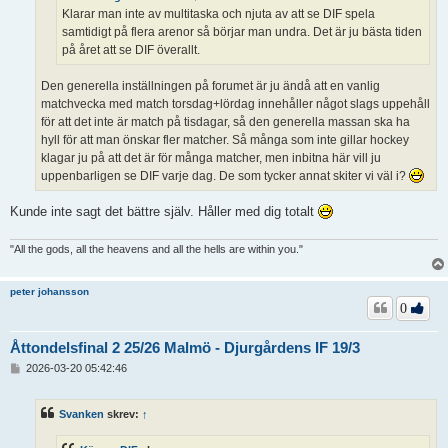
Klarar man inte av multitaska och njuta av att se DIF spela
samtidigt på flera arenor så börjar man undra. Det är ju bästa tiden
på året att se DIF överallt.
Den generella inställningen på forumet är ju ändå att en vanlig
matchvecka med match torsdag+lördag innehåller något slags uppehåll
för att det inte är match på tisdagar, så den generella massan ska ha
hyll för att man önskar fler matcher. Så många som inte gillar hockey
klagar ju på att det är för många matcher, men inbitna här vill ju
uppenbarligen se DIF varje dag. De som tycker annat skiter vi väl i?
Kunde inte sagt det bättre själv. Håller med dig totalt
"All the gods, all the heavens and all the hells are within you."
peter johansson
0
Åttondelsfinal 2 25/26 Malmö - Djurgårdens IF 19/3
I
2026-03-20 05:42:46
n
l
ä
Svanken
skrev:
↑
g
g