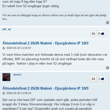
som ett topp 8 lag eller topp 6?
En tabell över 52 omgångar ljuger aldrig.
För att vara en felbyggd trupp av Bosse måste man ju ändå säga att han gjort det jävligt
bra.
DIF_dif
0
Åttondelsfinal 2 25/26 Malmö - Djurgårdens IF 19/3
I
2026-03-20 11:54:57
n
l
Vi vann förra matchen och förlorade denna med 1 mål (som dessutom var
ä
offside). MIF en placering framför så så stor skillnad torde det inte vara
g
på lagen. Varken i play-in eller över 52 omgångar.
g
-daniel-
2
Åttondelsfinal 2 25/26 Malmö - Djurgårdens IF 19/3
I
2026-03-20 11:56:24
n
l
Det var ju inte bara DIF som spelade naivt igår, andra perioden höll
ä
knappt div 3 klass försvarsmässigt. Hur många 2-mot-1:or såg vi
g
egentligen? 5 per lag? Osannolikt uselt och snudd på parodiskt.
g