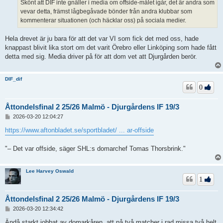
Skönt att DIF inte gnäller i media om offside-målet igår, det är andra som
g
vevar detta, främst lågbegåvade bönder från andra klubbar som
kommenterar situationen (och häcklar oss) på sociala medier.
Hela drevet är ju bara för att det var VI som fick det med oss, hade
knappast blivit lika stort om det varit Örebro eller Linköping som hade fått
detta med sig. Media driver på för att dom vet att Djurgården berör.
DIF_dif
0
Åttondelsfinal 2 25/26 Malmö - Djurgårdens IF 19/3
I
2026-03-20 12:04:27
n
l
https://www.aftonbladet.se/sportbladet/ ... ar-offside
ä
g
"– Det var offside, säger SHL:s domarchef Tomas Thorsbrink."
g
Lee Harvey Oswald
1
Åttondelsfinal 2 25/26 Malmö - Djurgårdens IF 19/3
I
2026-03-20 12:34:42
n
l
Ändå starkt jobbat av domarkåren, att på två matcher i rad missa två helt