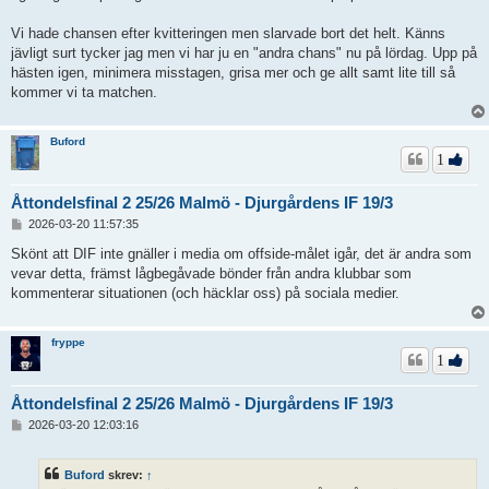
Vi hade chansen efter kvitteringen men slarvade bort det helt. Känns
jävligt surt tycker jag men vi har ju en "andra chans" nu på lördag. Upp på
hästen igen, minimera misstagen, grisa mer och ge allt samt lite till så
kommer vi ta matchen.
Buford
1
Åttondelsfinal 2 25/26 Malmö - Djurgårdens IF 19/3
I
2026-03-20 11:57:35
n
l
Skönt att DIF inte gnäller i media om offside-målet igår, det är andra som
ä
vevar detta, främst lågbegåvade bönder från andra klubbar som
g
kommenterar situationen (och häcklar oss) på sociala medier.
g
fryppe
1
Åttondelsfinal 2 25/26 Malmö - Djurgårdens IF 19/3
I
2026-03-20 12:03:16
n
l
ä
Buford
skrev:
↑
g