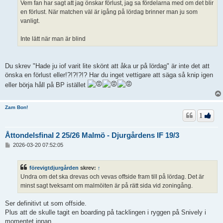
Vem fan har sagt att jag önskar förlust, jag sa fördelarna med om det blir
en förlust. När matchen väl är igång på lördag brinner man ju som
vanligt.
Inte lätt när man är blind
Du skrev "Hade ju iof varit lite skönt att åka ur på lördag" är inte det att
önska en förlust eller!?!?!?!? Har du inget vettigare att säga så knip igen
eller börja håll på BP istället
Zam Bon!
1
Åttondelsfinal 2 25/26 Malmö - Djurgårdens IF 19/3
I
2026-03-20 07:52:05
n
l
ä
förevigtdjurgården
skrev:
↑
g
Undra om det ska drevas och vevas offside fram till på lördag. Det är
g
minst sagt tveksamt om malmöiten är på rätt sida vid zoningång.
Ser definitivt ut som offside.
Plus att de skulle tagit en boarding på tacklingen i ryggen på Snively i
momentet innan.