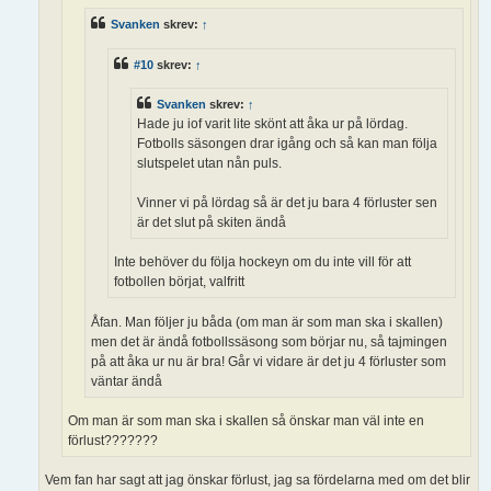
Svanken
skrev:
↑
#10
skrev:
↑
Svanken
skrev:
↑
Hade ju iof varit lite skönt att åka ur på lördag.
Fotbolls säsongen drar igång och så kan man följa
slutspelet utan nån puls.
Vinner vi på lördag så är det ju bara 4 förluster sen
är det slut på skiten ändå
Inte behöver du följa hockeyn om du inte vill för att
fotbollen börjat, valfritt
Åfan. Man följer ju båda (om man är som man ska i skallen)
men det är ändå fotbollssäsong som börjar nu, så tajmingen
på att åka ur nu är bra! Går vi vidare är det ju 4 förluster som
väntar ändå
Om man är som man ska i skallen så önskar man väl inte en
förlust???????
Vem fan har sagt att jag önskar förlust, jag sa fördelarna med om det blir