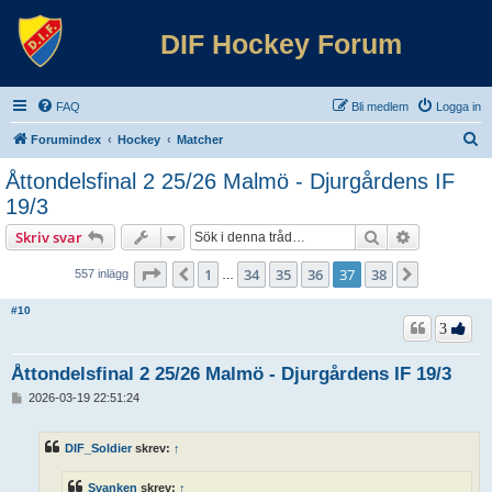
DIF Hockey Forum
FAQ
Bli medlem
Logga in
S
Forumindex
Hockey
Matcher
ö
Åttondelsfinal 2 25/26 Malmö - Djurgårdens IF
k
19/3
Sök
Avancerad 
Skriv svar
Sida
37
av
38
1
34
35
36
37
38
Föregående
Nästa
557 inlägg
…
#10
3
Åttondelsfinal 2 25/26 Malmö - Djurgårdens IF 19/3
I
2026-03-19 22:51:24
n
l
ä
DIF_Soldier
skrev:
↑
g
g
Svanken
skrev:
↑