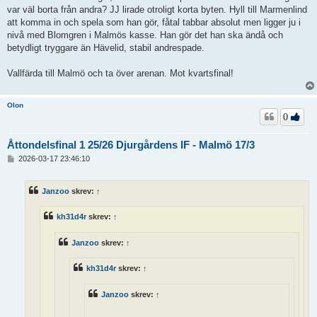
var väl borta från andra? JJ lirade otroligt korta byten. Hyll till Marmenlind
att komma in och spela som han gör, fåtal tabbar absolut men ligger ju i
nivå med Blomgren i Malmös kasse. Han gör det han ska ändå och
betydligt tryggare än Hävelid, stabil andrespade.
Vallfärda till Malmö och ta över arenan. Mot kvartsfinal!
Olon
0
Åttondelsfinal 1 25/26 Djurgårdens IF - Malmö 17/3
I
2026-03-17 23:46:10
n
l
ä
Janzoo
skrev:
↑
g
g
kh31d4r
skrev:
↑
Janzoo
skrev:
↑
kh31d4r
skrev:
↑
Janzoo
skrev:
↑