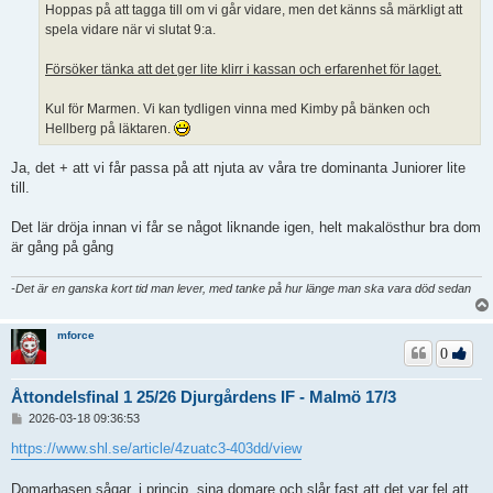
Hoppas på att tagga till om vi går vidare, men det känns så märkligt att
g
spela vidare när vi slutat 9:a.
Försöker tänka att det ger lite klirr i kassan och erfarenhet för laget.
Kul för Marmen. Vi kan tydligen vinna med Kimby på bänken och
Hellberg på läktaren.
Ja, det + att vi får passa på att njuta av våra tre dominanta Juniorer lite
till.
Det lär dröja innan vi får se något liknande igen, helt makalösthur bra dom
är gång på gång
-Det är en ganska kort tid man lever, med tanke på hur länge man ska vara död sedan
mforce
0
Åttondelsfinal 1 25/26 Djurgårdens IF - Malmö 17/3
I
2026-03-18 09:36:53
n
l
https://www.shl.se/article/4zuatc3-403dd/view
ä
g
Domarbasen sågar, i princip, sina domare och slår fast att det var fel att
g