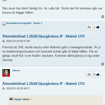
Den duon har dömt färdigt för i år i alla fall. Skönt det för besluten igår var
bisarra åt bägge hållen.
Doyle 1
1
Åttondelsfinal 1 25/26 Djurgårdens IF - Malmö 17/3
I
2026-03-18 09:47:09
n
l
Förstod att SHL skulle backa efter Malmös gråt o tandagnisslande. Är ju
ä
en bedömningssituation och beslutet kunde gått åt båda hållen. För en
g
gångs skull fick vi en fördel i beslutet. Kommer alltid jämna ut sig under
g
säsong
mforce
0
Åttondelsfinal 1 25/26 Djurgårdens IF - Malmö 17/3
I
2026-03-18 09:48:27
n
l
ä
fryppe
skrev:
↑
g
g