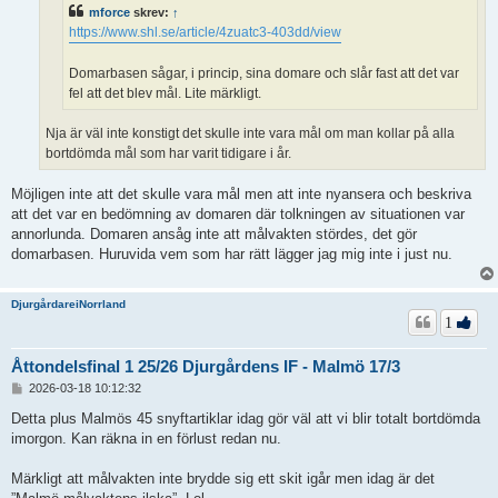
mforce
skrev:
↑
https://www.shl.se/article/4zuatc3-403dd/view
Domarbasen sågar, i princip, sina domare och slår fast att det var
fel att det blev mål. Lite märkligt.
Nja är väl inte konstigt det skulle inte vara mål om man kollar på alla
bortdömda mål som har varit tidigare i år.
Möjligen inte att det skulle vara mål men att inte nyansera och beskriva
att det var en bedömning av domaren där tolkningen av situationen var
annorlunda. Domaren ansåg inte att målvakten stördes, det gör
domarbasen. Huruvida vem som har rätt lägger jag mig inte i just nu.
DjurgårdareiNorrland
1
Åttondelsfinal 1 25/26 Djurgårdens IF - Malmö 17/3
I
2026-03-18 10:12:32
n
l
Detta plus Malmös 45 snyftartiklar idag gör väl att vi blir totalt bortdömda
ä
imorgon. Kan räkna in en förlust redan nu.
g
g
Märkligt att målvakten inte brydde sig ett skit igår men idag är det