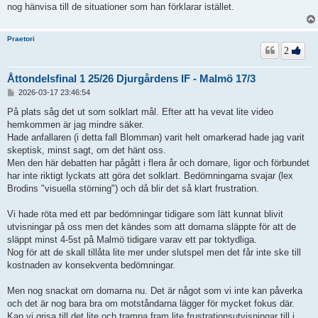
nog hänvisa till de situationer som han förklarar istället.
Praetori
2
Åttondelsfinal 1 25/26 Djurgårdens IF - Malmö 17/3
I
2026-03-17 23:46:54
n
l
På plats såg det ut som solklart mål. Efter att ha vevat lite video
ä
hemkommen är jag mindre säker.
g
Hade anfallaren (i detta fall Blomman) varit helt omarkerad hade jag varit
g
skeptisk, minst sagt, om det hänt oss.
Men den här debatten har pågått i flera år och domare, ligor och förbundet
har inte riktigt lyckats att göra det solklart. Bedömningarna svajar (lex
Brodins "visuella störning") och då blir det så klart frustration.
Vi hade röta med ett par bedömningar tidigare som lätt kunnat blivit
utvisningar på oss men det kändes som att domarna släppte för att de
släppt minst 4-5st på Malmö tidigare varav ett par toktydliga.
Nog för att de skall tillåta lite mer under slutspel men det får inte ske till
kostnaden av konsekventa bedömningar.
Men nog snackat om domarna nu. Det är något som vi inte kan påverka
och det är nog bara bra om motståndarna lägger för mycket fokus där.
Kan vi grisa till det lite och trampa fram lite frustrationsutvisningar till i