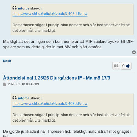
l
ä
mforce
skrev:
↑
g
https://www.shl.se/article/4zuatc3-403dd/view
g
Domarbasen sågar, i princip, sina domare och slår fast att det var fel att
det blev mål. Lite märkligt.
Märkligt att det är ingen som kommenterar att MIF-spelare trycker till DIF-
spelare som av detta glider in mot MV och blått område.
Mash
0
Åttondelsfinal 1 25/26 Djurgårdens IF - Malmö 17/3
I
2026-03-18 09:42:09
n
l
ä
mforce
skrev:
↑
g
https://www.shl.se/article/4zuatc3-403dd/view
g
Domarbasen sågar, i princip, sina domare och slår fast att det var fel att
det blev mål. Lite märkligt.
De gjorde ju likadant när Thoresen fick felaktigt matchstraff mot gnaget i
fjol.