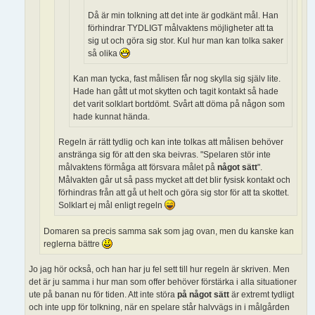
Då är min tolkning att det inte är godkänt mål. Han
förhindrar TYDLIGT målvaktens möjligheter att ta
sig ut och göra sig stor. Kul hur man kan tolka saker
så olika
Kan man tycka, fast målisen får nog skylla sig själv lite.
Hade han gått ut mot skytten och tagit kontakt så hade
det varit solklart bortdömt. Svårt att döma på någon som
hade kunnat hända.
Regeln är rätt tydlig och kan inte tolkas att målisen behöver
anstränga sig för att den ska beivras. "Spelaren stör inte
målvaktens förmåga att försvara målet på
något sätt
".
Målvakten går ut så pass mycket att det blir fysisk kontakt och
förhindras från att gå ut helt och göra sig stor för att ta skottet.
Solklart ej mål enligt regeln
Domaren sa precis samma sak som jag ovan, men du kanske kan
reglerna bättre
Jo jag hör också, och han har ju fel sett till hur regeln är skriven. Men
det är ju samma i hur man som offer behöver förstärka i alla situationer
ute på banan nu för tiden. Att inte störa
på något sätt
är extremt tydligt
och inte upp för tolkning, när en spelare står halvvägs in i målgården