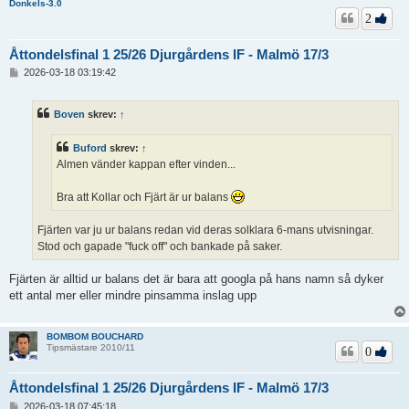
Donkels-3.0
2
Åttondelsfinal 1 25/26 Djurgårdens IF - Malmö 17/3
I
2026-03-18 03:19:42
n
l
ä
Boven
skrev:
↑
g
g
Buford
skrev:
↑
Almen vänder kappan efter vinden...
Bra att Kollar och Fjärt är ur balans
Fjärten var ju ur balans redan vid deras solklara 6-mans utvisningar.
Stod och gapade "fuck off" och bankade på saker.
Fjärten är alltid ur balans det är bara att googla på hans namn så dyker
ett antal mer eller mindre pinsamma inslag upp
BOMBOM BOUCHARD
Tipsmästare 2010/11
0
Åttondelsfinal 1 25/26 Djurgårdens IF - Malmö 17/3
I
2026-03-18 07:45:18