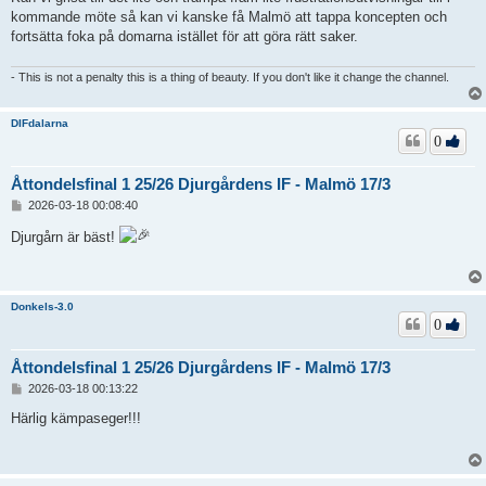
kommande möte så kan vi kanske få Malmö att tappa koncepten och
fortsätta foka på domarna istället för att göra rätt saker.
- This is not a penalty this is a thing of beauty. If you don't like it change the channel.
DIFdalarna
0
Åttondelsfinal 1 25/26 Djurgårdens IF - Malmö 17/3
I
2026-03-18 00:08:40
n
l
Djurgårn är bäst!
ä
g
g
Donkels-3.0
0
Åttondelsfinal 1 25/26 Djurgårdens IF - Malmö 17/3
I
2026-03-18 00:13:22
n
l
Härlig kämpaseger!!!
ä
g
g