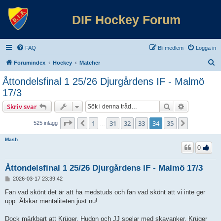
DIF Hockey Forum
FAQ
Bli medlem
Logga in
S
Forumindex
Hockey
Matcher
ö
Åttondelsfinal 1 25/26 Djurgårdens IF - Malmö
k
17/3
Sök
Avancerad 
Skriv svar
Sida
34
av
35
1
31
32
33
34
35
Föregående
Nästa
525 inlägg
…
Mash
0
Åttondelsfinal 1 25/26 Djurgårdens IF - Malmö 17/3
I
2026-03-17 23:39:42
n
l
Fan vad skönt det är att ha medstuds och fan vad skönt att vi inte ger
ä
upp. Älskar mentaliteten just nu!
g
g
Dock märkbart att Krüger, Hudon och JJ spelar med skavanker. Krüger