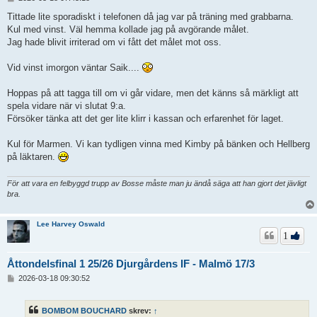
n
l
Tittade lite sporadiskt i telefonen då jag var på träning med grabbarna.
ä
Kul med vinst. Väl hemma kollade jag på avgörande målet.
g
Jag hade blivit irriterad om vi fått det målet mot oss.
g
Vid vinst imorgon väntar Saik....
Hoppas på att tagga till om vi går vidare, men det känns så märkligt att
spela vidare när vi slutat 9:a.
Försöker tänka att det ger lite klirr i kassan och erfarenhet för laget.
Kul för Marmen. Vi kan tydligen vinna med Kimby på bänken och Hellberg
på läktaren.
För att vara en felbyggd trupp av Bosse måste man ju ändå säga att han gjort det jävligt
bra.
Lee Harvey Oswald
1
Åttondelsfinal 1 25/26 Djurgårdens IF - Malmö 17/3
I
2026-03-18 09:30:52
n
l
ä
BOMBOM BOUCHARD
skrev:
↑
g