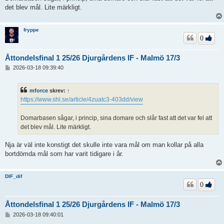
det blev mål. Lite märkligt.
fryppe
0
Åttondelsfinal 1 25/26 Djurgårdens IF - Malmö 17/3
I
2026-03-18 09:39:40
n
l
ä
mforce
skrev:
↑
g
https://www.shl.se/article/4zuatc3-403dd/view
g
Domarbasen sågar, i princip, sina domare och slår fast att det var fel att
det blev mål. Lite märkligt.
Nja är väl inte konstigt det skulle inte vara mål om man kollar på alla
bortdömda mål som har varit tidigare i år.
DIF_dif
0
Åttondelsfinal 1 25/26 Djurgårdens IF - Malmö 17/3
I
2026-03-18 09:40:01
n