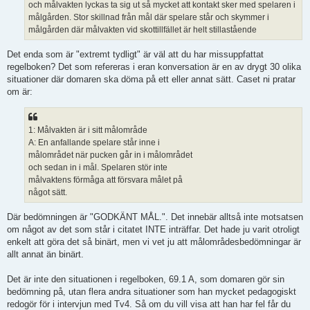
och målvakten lyckas ta sig ut så mycket att kontakt sker med spelaren i
målgården. Stor skillnad från mål där spelare står och skymmer i
målgården där målvakten vid skottillfället är helt stillastående
Det enda som är "extremt tydligt" är väl att du har missuppfattat
regelboken? Det som refereras i eran konversation är en av drygt 30 olika
situationer där domaren ska döma på ett eller annat sätt. Caset ni pratar
om är:
1: Målvakten är i sitt målområde
A: En anfallande spelare står inne i
målområdet när pucken går in i målområdet
och sedan in i mål. Spelaren stör inte
målvaktens förmåga att försvara målet på
något sätt.
Där bedömningen är "GODKÄNT MÅL.". Det innebär alltså inte motsatsen
om något av det som står i citatet INTE inträffar. Det hade ju varit otroligt
enkelt att göra det så binärt, men vi vet ju att målområdesbedömningar är
allt annat än binärt.
Det är inte den situationen i regelboken, 69.1 A, som domaren gör sin
bedömning på, utan flera andra situationer som han mycket pedagogiskt
redogör för i intervjun med Tv4. Så om du vill visa att han har fel får du