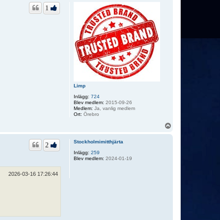
p
1
Limp
Inlägg:
724
Blev medlem:
2015-09-26
Medlem:
Ja, vanlig medlem
Ort:
Örebro
U
p
p
Stockholmimitthjärta
2
Inlägg:
259
Blev medlem:
2024-01-19
2026-03-16 17:26:44