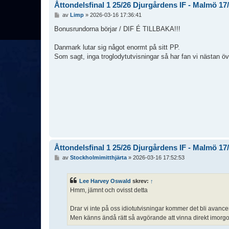
Åttondelsfinal 1 25/26 Djurgårdens IF - Malmö 17
I
av
Limp
»
2026-03-16 17:36:41
n
l
Bonusrundorna börjar / DIF É TILLBAKA!!!
ä
g
Danmark lutar sig något enormt på sitt PP.
g
Som sagt, inga troglodytutvisningar så har fan vi nästan öv
Åttondelsfinal 1 25/26 Djurgårdens IF - Malmö 17
I
av
Stockholmimitthjärta
»
2026-03-16 17:52:53
n
l
ä
Lee Harvey Oswald
skrev:
↑
g
Hmm, jämnt och ovisst detta
g
Drar vi inte på oss idiotutvisningar kommer det bli avan
Men känns ändå rätt så avgörande att vinna direkt imorgon,