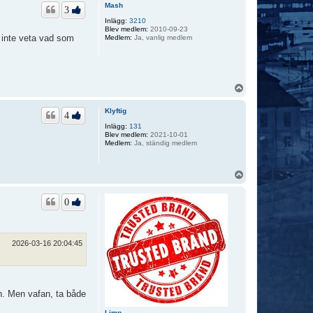
p
Mash
3
Inlägg:
3210
Blev medlem:
2010-09-23
a inte veta vad som
Medlem:
Ja, vanlig medlem
U
p
p
Klyftig
4
Inlägg:
131
Blev medlem:
2021-10-01
Medlem:
Ja, ständig medlem
U
p
p
0
2026-03-16 20:04:45
h. Men vafan, ta både
Limp