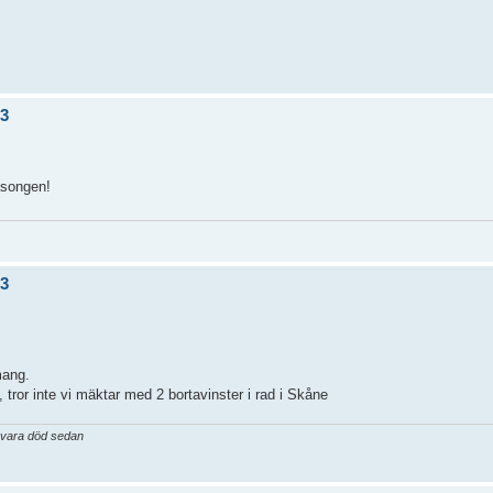
/3
äsongen!
/3
mang.
tror inte vi mäktar med 2 bortavinster i rad i Skåne
a vara död sedan