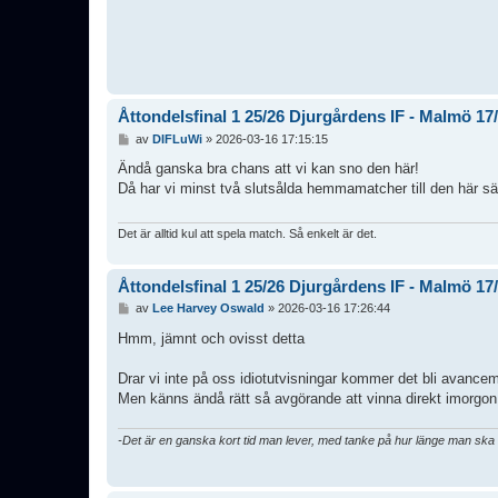
Åttondelsfinal 1 25/26 Djurgårdens IF - Malmö 17
I
av
DIFLuWi
»
2026-03-16 17:15:15
n
l
Ändå ganska bra chans att vi kan sno den här!
ä
Då har vi minst två slutsålda hemmamatcher till den här s
g
g
Det är alltid kul att spela match. Så enkelt är det.
Åttondelsfinal 1 25/26 Djurgårdens IF - Malmö 17
I
av
Lee Harvey Oswald
»
2026-03-16 17:26:44
n
l
Hmm, jämnt och ovisst detta
ä
g
Drar vi inte på oss idiotutvisningar kommer det bli avance
g
Men känns ändå rätt så avgörande att vinna direkt imorgon, 
-Det är en ganska kort tid man lever, med tanke på hur länge man sk