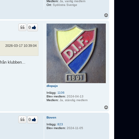
Medlem:
Ja, vanlig medlem
Ort:
Sydöstra Sverige
U
p
p
0
2026-03-17 10:39:04
från klubben...
dlopajo
Inlägg:
1106
Blev medlem:
2024-04-13
Medlem:
Ja, ständig medlem
U
p
p
Boven
0
Inlägg:
823
Blev medlem:
2024-11-05