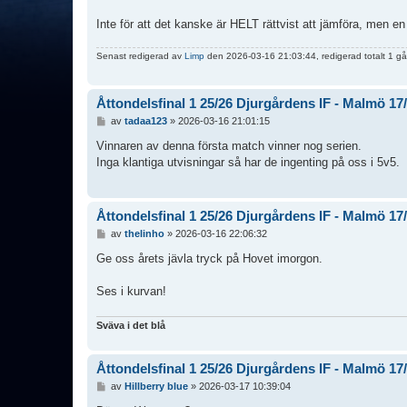
Inte för att det kanske är HELT rättvist att jämföra, men e
Senast redigerad av
Limp
den 2026-03-16 21:03:44, redigerad totalt 1 gå
Åttondelsfinal 1 25/26 Djurgårdens IF - Malmö 17
I
av
tadaa123
»
2026-03-16 21:01:15
n
l
Vinnaren av denna första match vinner nog serien.
ä
Inga klantiga utvisningar så har de ingenting på oss i 5v5.
g
g
Åttondelsfinal 1 25/26 Djurgårdens IF - Malmö 17
I
av
thelinho
»
2026-03-16 22:06:32
n
l
Ge oss årets jävla tryck på Hovet imorgon.
ä
g
Ses i kurvan!
g
Sväva i det blå
Åttondelsfinal 1 25/26 Djurgårdens IF - Malmö 17
I
av
Hillberry blue
»
2026-03-17 10:39:04
n