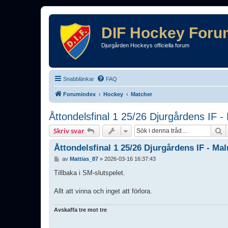
DIF Hockey Foru
Djurgården Hockeys officiella forum
Snabblänkar
FAQ
Forumindex
Hockey
Matcher
Åttondelsfinal 1 25/26 Djurgårdens IF 
S
Skriv svar
Åttondelsfinal 1 25/26 Djurgårdens IF - Ma
I
av
Mattias_87
»
2026-03-16 16:37:43
n
l
Tillbaka i SM-slutspelet.
ä
g
Allt att vinna och inget att förlora.
g
Avskaffa tre mot tre