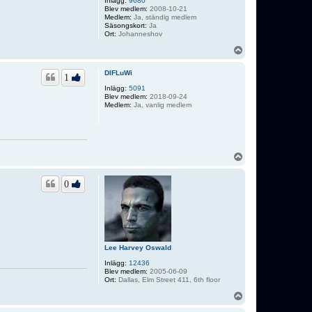
Inlägg:
9680
Blev medlem:
2008-10-21
Medlem:
Ja, ständig medlem
Säsongskort:
Ja
Ort:
Johanneshov
U
p
p
DIFLuWi
1
Inlägg:
5091
Blev medlem:
2018-09-24
Medlem:
Ja, vanlig medlem
U
p
p
0
Lee Harvey Oswald
Inlägg:
12436
Blev medlem:
2005-06-09
Ort:
Dallas, Elm Street 411, 6th floor
U
p