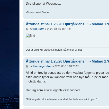
Dvs slipper vi Wessner...
-Sluta spela i Globen...
Åttondelsfinal 1 25/26 Djurgårdens IF - Malmö 17
I
av
DIFLuWi
»
2026-03-16 18:11:41
n
l
ä
g
g
Det är alltid kul att spela match. Så enkelt är det.
Åttondelsfinal 1 25/26 Djurgårdens IF - Malmö 17
I
av
Harmageddon
»
2026-03-16 18:25:25
n
l
Alltid en trevlig bonus att se dem vackra färgerna pryda i
ä
alltid andra typer av känslor fram och nya mål. Spelar man d
g
motståndarna.
g
Det lag som älskar ögonblicket vinner!
"All the gods, all the heavens and all the hells are within you."