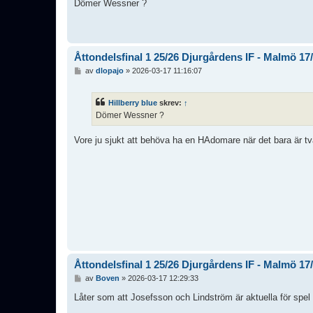
l
Dömer Wessner ?
ä
g
g
Åttondelsfinal 1 25/26 Djurgårdens IF - Malmö 17
I
av
dlopajo
»
2026-03-17 11:16:07
n
l
ä
Hillberry blue
skrev:
↑
g
Dömer Wessner ?
g
Vore ju sjukt att behöva ha en HAdomare när det bara är tv
Åttondelsfinal 1 25/26 Djurgårdens IF - Malmö 17
I
av
Boven
»
2026-03-17 12:29:33
n
l
Låter som att Josefsson och Lindström är aktuella för spel i
ä