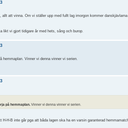
/3
ra, allt att vinna. Om vi ställer upp med fullt lag imorgon kommer danskjävlarn
likt vi gjort tidigare år med hets, sång och burop.
/3
 på hemmaplan. Vinner vi denna vinner vi serien.
/3
börja på hemmaplan.
Vinner vi denna vinner vi serien.
att H-H-B inte går pga att båda lagen ska ha en varsin garanterad hemmamatc