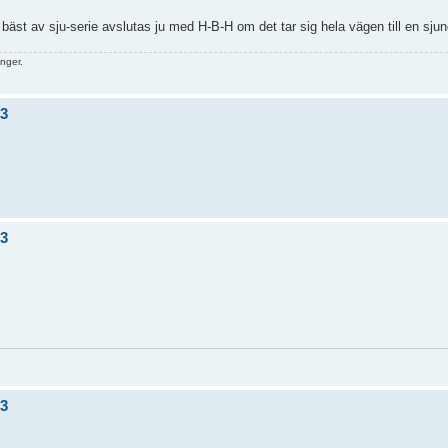
n bäst av sju-serie avslutas ju med H-B-H om det tar sig hela vägen till en sj
nger.
/3
/3
/3