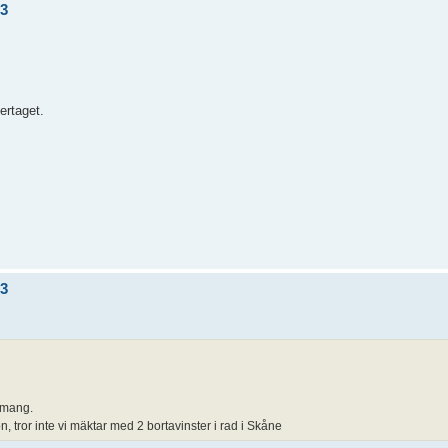
/3
ertaget.
/3
cemang.
 tror inte vi mäktar med 2 bortavinster i rad i Skåne