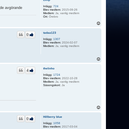
Inlägg:
724
unde avgörande
Blev medlem:
2015-09-26
Medlem:
Ja, vanlig medlem
Ort:
Örebro
U
p
p
tadaa123
0
Inlägg:
1307
Blev medlem:
2024-02-07
Medlem:
Ja, vanlig medlem
U
p
p
thelinho
4
Inlägg:
1724
Blev medlem:
2022-10-28
Medlem:
Ja, vanlig medlem
Säsongskort:
Ja
U
p
p
Hillberry blue
0
Inlägg:
1058
Blev medlem:
2017-03-04