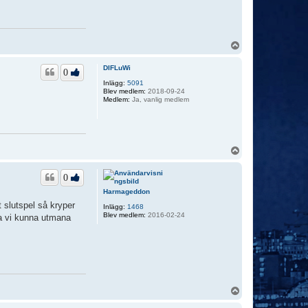
U
p
p
DIFLuWi
0
Inlägg:
5091
Blev medlem:
2018-09-24
Medlem:
Ja, vanlig medlem
U
p
p
0
Harmageddon
 slutspel så kryper
Inlägg:
1468
Blev medlem:
2016-02-24
ska vi kunna utmana
U
p