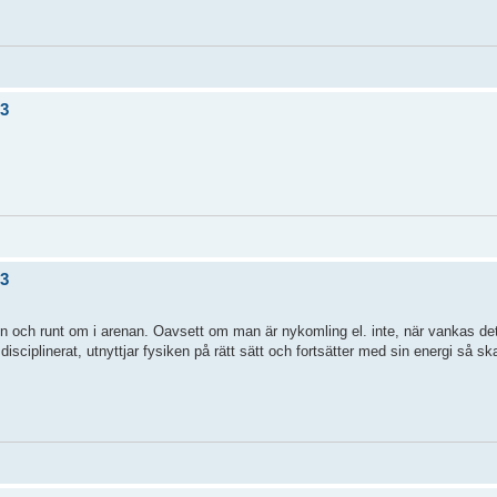
/3
/3
sen och runt om i arenan. Oavsett om man är nykomling el. inte, när vankas det
isciplinerat, utnyttjar fysiken på rätt sätt och fortsätter med sin energi så 