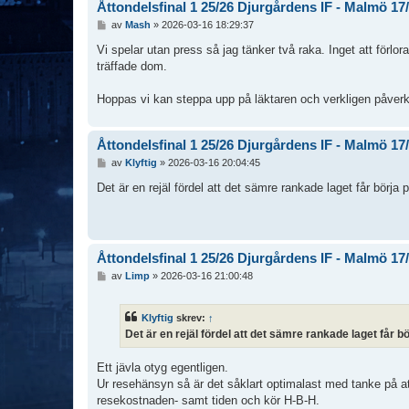
Åttondelsfinal 1 25/26 Djurgårdens IF - Malmö 17
I
av
Mash
»
2026-03-16 18:29:37
n
l
Vi spelar utan press så jag tänker två raka. Inget att förlo
ä
träffade dom.
g
g
Hoppas vi kan steppa upp på läktaren och verkligen påverka 
Åttondelsfinal 1 25/26 Djurgårdens IF - Malmö 17
I
av
Klyftig
»
2026-03-16 20:04:45
n
l
Det är en rejäl fördel att det sämre rankade laget får börja
ä
g
g
Åttondelsfinal 1 25/26 Djurgårdens IF - Malmö 17
I
av
Limp
»
2026-03-16 21:00:48
n
l
ä
Klyftig
skrev:
↑
g
Det är en rejäl fördel att det sämre rankade laget får 
g
Ett jävla otyg egentligen.
Ur resehänsyn så är det såklart optimalast med tanke på 
resekostnaden- samt tiden och kör H-B-H.