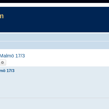
m
- Malmö 17/3
ök
Avancerad sökning
lmö 17/3