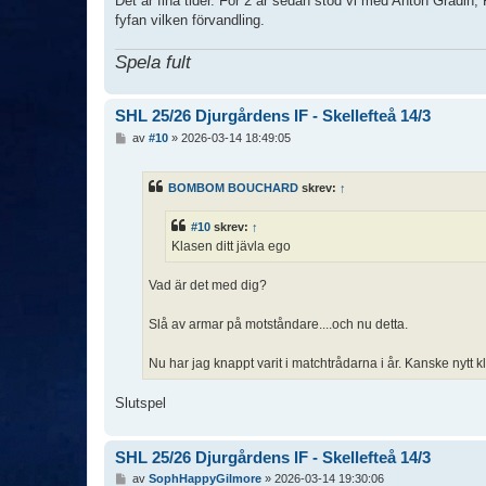
Det är fina tider. För 2 år sedan stod vi med Anton Gradin
fyfan vilken förvandling.
Spela fult
SHL 25/26 Djurgårdens IF - Skellefteå 14/3
I
av
#10
»
2026-03-14 18:49:05
n
l
ä
BOMBOM BOUCHARD
skrev:
↑
g
g
#10
skrev:
↑
Klasen ditt jävla ego
Vad är det med dig?
Slå av armar på motståndare....och nu detta.
Nu har jag knappt varit i matchtrådarna i år. Kanske nytt k
Slutspel
SHL 25/26 Djurgårdens IF - Skellefteå 14/3
I
av
SophHappyGilmore
»
2026-03-14 19:30:06