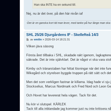
Han ska INTE ha en sekund till.
Nej, nu är det över, på den här nivån iaf
-Det är en ganska kort tid man lever, med tanke på hur länge man sk
SHL 25/26 Djurgårdens IF - Skellefteå 14/3
I
av
emilin
»
2026-03-14 18:21:31
n
l
Vilken jäva säsong
ä
g
Första året tillbaka i SHL, skadade rakt igenom, lagkapten
g
säkrade. Det är inte självklart. Det är något vi ska vara stol
Kimby och tränarstaben har hittat lösningar när det inte fu
Wikegård och styrelsen byggde truppen på rätt sätt och de
Men det som verkligen fastnar är killarna. Idag hade vi sju
Stockselius, Marcus Nordmark och Fred Nord och Leon Ger
Och Hovet har levererat hela vägen. Tack för det.
Nu kör vi slutspel. KÄRLEK
Tack till alla inblandade jag kommer just nu inte kritisera n