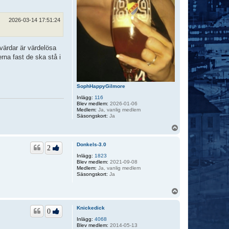
2026-03-14 17:51:24
kvärdar är värdelösa
rna fast de ska stå i
SophHappyGilmore
Inlägg:
116
Blev medlem:
2026-01-06
Medlem:
Ja, vanlig medlem
Säsongskort:
Ja
U
p
p
Donkels-3.0
2
Inlägg:
1823
Blev medlem:
2021-09-08
Medlem:
Ja, vanlig medlem
Säsongskort:
Ja
U
p
p
Knickedick
0
Inlägg:
4068
Blev medlem:
2014-05-13