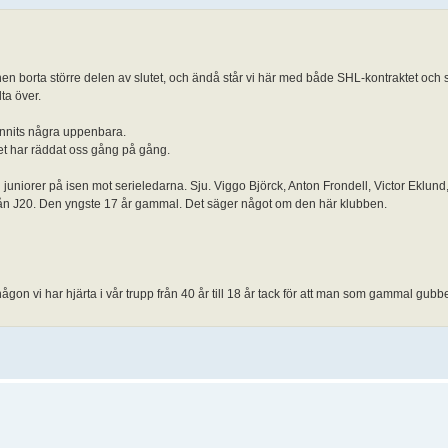
nen borta större delen av slutet, och ändå står vi här med både SHL-kontraktet och 
lta över.
funnits några uppenbara.
et har räddat oss gång på gång.
u juniorer på isen mot serieledarna. Sju. Viggo Björck, Anton Frondell, Victor Eklund
n J20. Den yngste 17 år gammal. Det säger något om den här klubben.
någon vi har hjärta i vår trupp från 40 år till 18 år tack för att man som gammal gubb