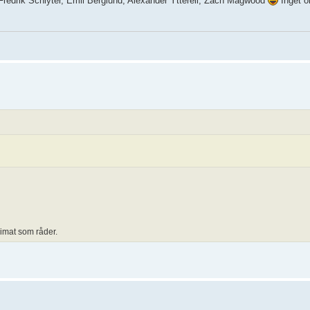
, Fredrik Schlyter, Emil Berglund, Alexander Ytterell, Zach Magwood
Inget 
limat som råder.