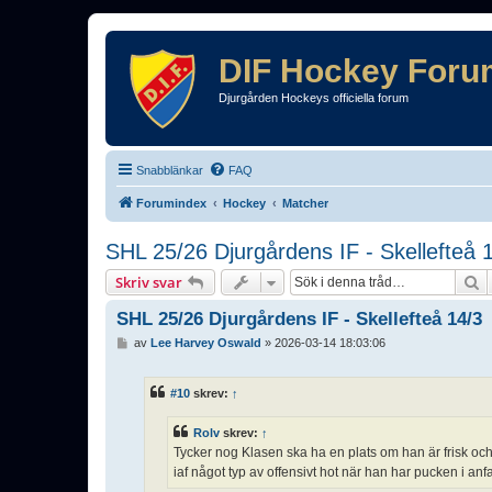
DIF Hockey Foru
Djurgården Hockeys officiella forum
Snabblänkar
FAQ
Forumindex
Hockey
Matcher
SHL 25/26 Djurgårdens IF - Skellefteå 
S
Skriv svar
SHL 25/26 Djurgårdens IF - Skellefteå 14/3
I
av
Lee Harvey Oswald
»
2026-03-14 18:03:06
n
l
ä
#10
skrev:
↑
g
g
Rolv
skrev:
↑
Tycker nog Klasen ska ha en plats om han är frisk och k
iaf något typ av offensivt hot när han har pucken i anf