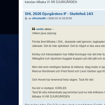
känslan tillbaka VI ÄR DJURGÅRDEN
SHL 25/26 Djurgårdens IF - Skellefteå 14/3
I
av
diftobbe89
»
2026-03-14 18:33:50
n
l
ä
emilin
skrev:
↑
g
Vilken jäva säsong
g
Första året tillbaka i SHL, skadade rakt igenom, lagkapte
säkrade. Det är inte självklart. Det är något vi ska vara sto
Kimby och tränarstaben har hittat lösningar när det inte 
Wikegård och styrelsen byggde truppen på rätt sätt och d
Men det som verkligen fastnar är killarna. Idag hade vi sj
Marcus Nordmark och Fred Nord och Leon Gerber upp frå
Och Hovet har levererat hela vägen. Tack för det.
Nu kör vi slutspel. KÄRLEK
Tack till alla inblandade jag kommer just nu inte kritisera 
tillbaka VI ÄR DJURGÅRDEN