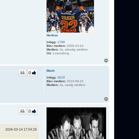
Henkos
Inlägg:
1709
Blev medlem:
2009-10-24
Medlem:
Ja, ständig medlem
Ort:
Lorensberg
U
p
p
Mash
0
Inlägg:
3210
Blev medlem:
2010-09-23
Medlem:
Ja, vanlig medlem
U
p
p
0
2026-03-14 17:54:28