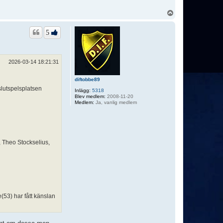
U
p
p
5
2026-03-14 18:21:31
diftobbe89
slutspelsplatsen
Inlägg:
5318
Blev medlem:
2008-11-20
Medlem:
Ja, vanlig medlem
, Theo Stockselius,
e(53) har fått känslan