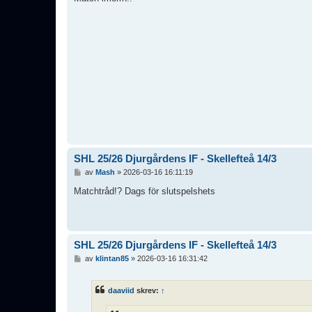
ä
g
g
SHL 25/26 Djurgårdens IF - Skellefteå 14/3
I
av
Mash
»
2026-03-16 16:11:19
n
l
Matchtråd!? Dags för slutspelshets
ä
g
g
SHL 25/26 Djurgårdens IF - Skellefteå 14/3
I
av
klintan85
»
2026-03-16 16:31:42
n
l
ä
daaviid
skrev:
↑
g
g