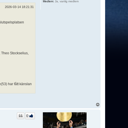
Medlem:
Ja, vanlig medlem
2026-03-14 18:21:31
slutspelsplatsen
, Theo Stockselius,
e(53) har fått känslan
U
p
p
0