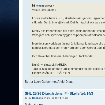
l
ä
emilin
skrev:
↑
g
Vilken jäva säsong
g
Första året tillbaka i SHL, skadade rakt igenom, lagkapte
säkrade. Det är inte självklart. Det är något vi ska vara sto
Kimby och tränarstaben har hittat lösningar när det inte 
Wikegård och styrelsen byggde truppen på rätt sätt och d
Men det som verkligen fastnar är killarna. Idag hade vi sj
Marcus Nordmark och Fred Nord och Leon Gerber upp frå
Och Hovet har levererat hela vägen. Tack för det.
Nu kör vi slutspel. KÄRLEK
Tack till alla inblandade jag kommer just nu inte kritisera 
tillbaka VI ÄR DJURGÅRDEN
Byt ut Leon Gerber mot Arvid Drott.
SHL 25/26 Djurgårdens IF - Skellefteå 14/3
I
av
Henkos
»
2026-03-16 14:24:38
n
l
Match imorrn..