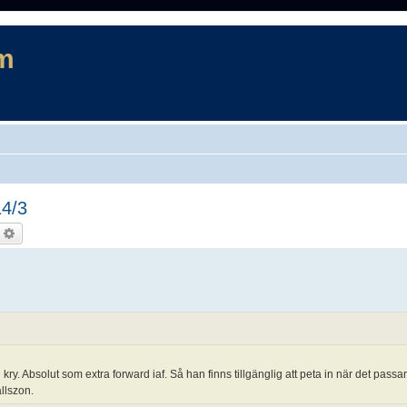
m
14/3
ök
Avancerad sökning
ry. Absolut som extra forward iaf. Så han finns tillgänglig att peta in när det passar
allszon.