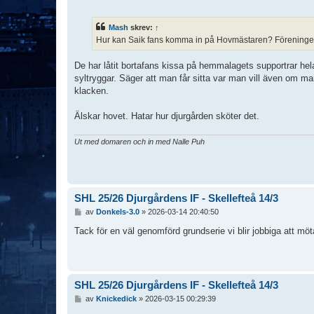
n
l
ä
Mash
skrev:
↑
g
Hur kan Saik fans komma in på Hovmästaren? Föreningen må
g
De har låtit bortafans kissa på hemmalagets supportrar hela 
syltryggar. Säger att man får sitta var man vill även om man
klacken.
Älskar hovet. Hatar hur djurgården sköter det.
Ut med domaren och in med Nalle Puh
SHL 25/26 Djurgårdens IF - Skellefteå 14/3
I
av
Donkels-3.0
»
2026-03-14 20:40:50
n
l
Tack för en väl genomförd grundserie vi blir jobbiga att möta
ä
g
g
SHL 25/26 Djurgårdens IF - Skellefteå 14/3
I
av
Knickedick
»
2026-03-15 00:29:39
n