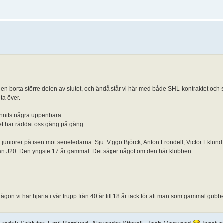
nen borta större delen av slutet, och ändå står vi här med både SHL-kontraktet och 
lta över.
funnits några uppenbara.
et har räddat oss gång på gång.
u juniorer på isen mot serieledarna. Sju. Viggo Björck, Anton Frondell, Victor Eklund
n J20. Den yngste 17 år gammal. Det säger något om den här klubben.
någon vi har hjärta i vår trupp från 40 år till 18 år tack för att man som gammal gubb