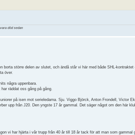
a vara död sedan
en borta större delen av slutet, och ändå står vi här med både SHL-kontraktet
ta över.
nnits några uppenbara.
t har räddat oss gång på gång.
 juniorer på isen mot serieledarna. Sju. Viggo Björck, Anton Frondell, Victor E
ber upp från J20. Den yngste 17 år gammal. Det säger något om den här klu
ågon vi har hjärta i vår trupp från 40 år till 18 år tack för att man som gammal 