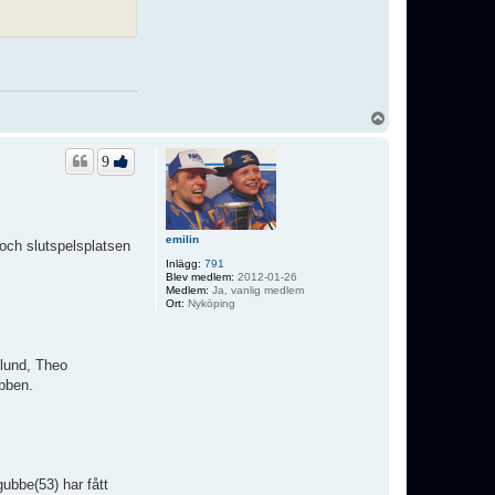
U
p
p
9
emilin
 och slutspelsplatsen
Inlägg:
791
Blev medlem:
2012-01-26
Medlem:
Ja, vanlig medlem
Ort:
Nyköping
klund, Theo
bben.
gubbe(53) har fått