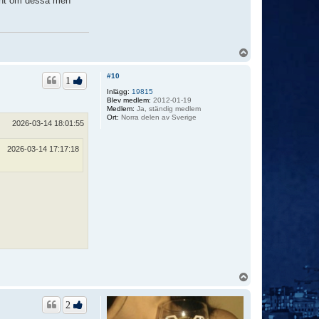
ont om dessa men
U
p
p
#10
1
Inlägg:
19815
Blev medlem:
2012-01-19
Medlem:
Ja, ständig medlem
Ort:
Norra delen av Sverige
2026-03-14 18:01:55
2026-03-14 17:17:18
U
p
p
2