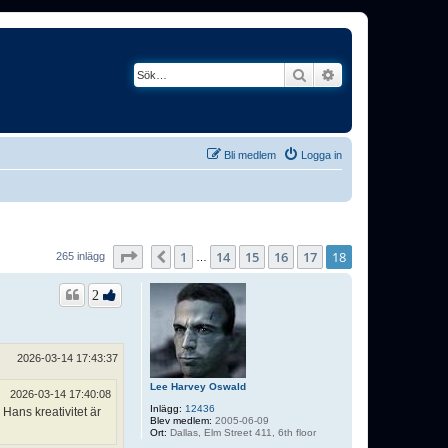
Sök
Avancerad söknin
Bli medlem
Logga in
Sida
18
av
18
1
14
15
16
17
18
Föregående
265 inlägg
…
2
2026-03-14 17:43:37
Lee Harvey Oswald
2026-03-14 17:40:08
Inlägg:
12436
 Hans kreativitet är
Blev medlem:
2005-06-09
Ort:
Dallas, Elm Street 411, 6th floor