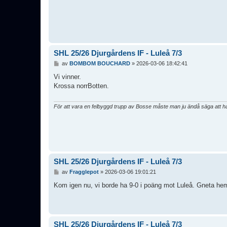
SHL 25/26 Djurgårdens IF - Luleå 7/3
I
av
BOMBOM BOUCHARD
»
2026-03-06 18:42:41
n
l
Vi vinner.
ä
Krossa norrBotten.
g
g
För att vara en felbyggd trupp av Bosse måste man ju ändå säga att han 
SHL 25/26 Djurgårdens IF - Luleå 7/3
I
av
Fragglepot
»
2026-03-06 19:01:21
n
l
Kom igen nu, vi borde ha 9-0 i poäng mot Luleå. Gneta he
ä
g
g
SHL 25/26 Djurgårdens IF - Luleå 7/3