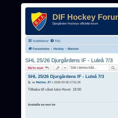
DIF Hockey Foru
Djurgården Hockeys officiella forum
Snabblänkar
FAQ
Forumindex
Hockey
Matcher
SHL 25/26 Djurgårdens IF - Luleå 7/3
S
Skriv svar
SHL 25/26 Djurgårdens IF - Luleå 7/3
I
av
Mattias_87
»
2026-03-06 17:51:35
n
l
Tillbaka till vårat kära Hovet. 18:00.
ä
g
g
Avskaffa tre mot tre