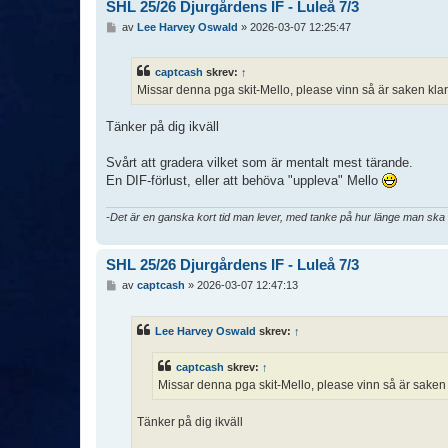
SHL 25/26 Djurgårdens IF - Luleå 7/3
I
av
Lee Harvey Oswald
»
2026-03-07 12:25:47
n
l
ä
captcash
skrev:
↑
g
Missar denna pga skit-Mello, please vinn så är saken klar
g
Tänker på dig ikväll
Svårt att gradera vilket som är mentalt mest tärande.
En DIF-förlust, eller att behöva "uppleva" Mello
-Det är en ganska kort tid man lever, med tanke på hur länge man sk
SHL 25/26 Djurgårdens IF - Luleå 7/3
I
av
captcash
»
2026-03-07 12:47:13
n
l
ä
Lee Harvey Oswald
skrev:
↑
g
g
captcash
skrev:
↑
Missar denna pga skit-Mello, please vinn så är saken 
Tänker på dig ikväll