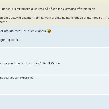
 Friends, blir att försöka glida iväg på någon toa o streama från telefonen.
 även om Gustav är skadad (Holm lär vara tillbaka nu när knodden är ute i det fria). Tr
cherna!
tt lida mest, du eller vi andra
ger jag torsk...
er jag en time-out kurs från ABF till Kimby
 and beat you with experience