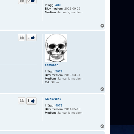
0
Inlägg:
400
Blev medlem:
2021-09-22
Medlem:
Ja, vanlig medlem
U
p
p
2
captcash
Inlägg:
5672
Blev medlem:
2012-03-31
Medlem:
Ja, vanlig medlem
Ort:
Sthlm
U
p
p
Knickedick
1
Inlägg:
4071
Blev medlem:
2014-05-13
Medlem:
Ja, vanlig medlem
U
p