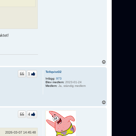
aktet!
U
p
p
Tellqvist32
1
Inlägg:
973
Blev medlem:
2023-01-24
Medlem:
Ja, ständig medlem
U
p
p
4
2026-03-07 14:45:48