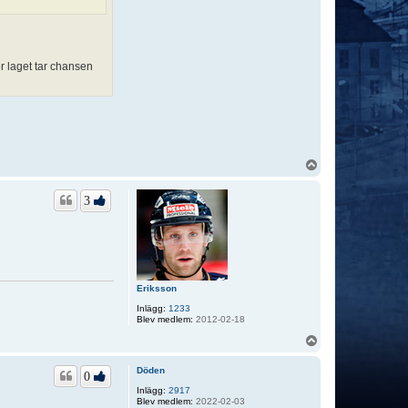
or laget tar chansen
U
p
p
3
Eriksson
Inlägg:
1233
Blev medlem:
2012-02-18
U
p
p
Döden
0
Inlägg:
2917
Blev medlem:
2022-02-03