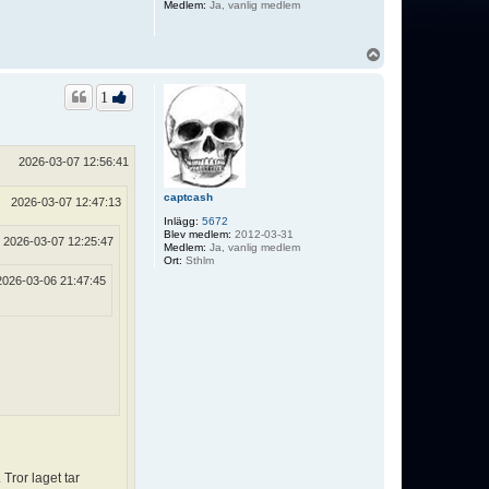
Medlem:
Ja, vanlig medlem
U
p
p
1
2026-03-07 12:56:41
captcash
2026-03-07 12:47:13
Inlägg:
5672
Blev medlem:
2012-03-31
2026-03-07 12:25:47
Medlem:
Ja, vanlig medlem
Ort:
Sthlm
2026-03-06 21:47:45
 Tror laget tar