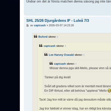
l
Undrar om det är första matchen denna säsong jag inte tän
ä
g
g
SHL 25/26 Djurgårdens IF - Luleå 7/3
I
av
captcash
»
2026-03-07 14:23:26
n
l
ä
Buford
skrev:
↑
g
g
captcash
skrev:
↑
Lee Harvey Oswald
skrev:
↑
captcash
skrev:
↑
Missar denna pga skit-Mello, please vinn så ä
Tänker på dig ikväll
Svårt att gradera vilket som är mentalt mest täran
En DIF-förlust, eller att behöva "uppleva" Mello
Tack! Jag tror mitt är värre då jag dessutom måste sitt
Jag tror faktiskt vi vinner idag, har en riktigt bra kän