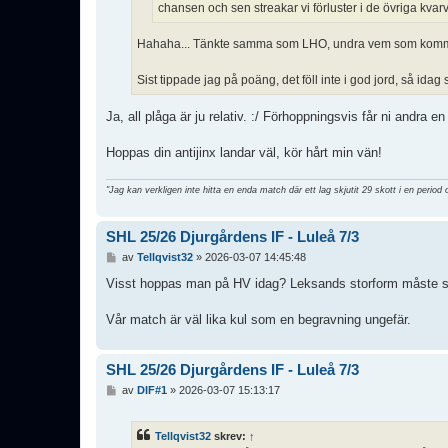
chansen och sen streakar vi förluster i de övriga kv
Hahaha... Tänkte samma som LHO, undra vem som kommer 
Sist tippade jag på poäng, det föll inte i god jord, så idag s
Ja, all plåga är ju relativ. :/ Förhoppningsvis får ni andra 
Hoppas din antijinx landar väl, kör hårt min vän!
"Jag kan verkligen inte hitta en enda match där ett lag skjutit 29 skott i en period 
SHL 25/26 Djurgårdens IF - Luleå 7/3
I
av
Tellqvist32
»
2026-03-07 14:45:48
n
l
Visst hoppas man på HV idag? Leksands storform måste st
ä
g
Vår match är väl lika kul som en begravning ungefär.
g
SHL 25/26 Djurgårdens IF - Luleå 7/3
I
av
DIF#1
»
2026-03-07 15:13:17
n
l
ä
Tellqvist32
skrev:
↑
g