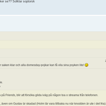
ker se?? Solklar soptorsk
r saken klar och alla domesday-pojkar kan få vila sina psyken lite!
de.
a på Friends, blir att försöka glida iväg på någon toa o streama från telefonen.
sla, även om Gustav är skadad (Holm lär vara tillbaka nu när knodden är ute i det fria).