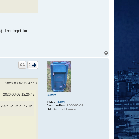
. Tror laget tar
U
p
p
2
2026-03-07 12:47:13
2026-03-07 12:25:47
Buford
Inlägg:
3264
Blev medlem:
2008-05-09
2026-03-06 21:47:45
Ort:
South of Heaven