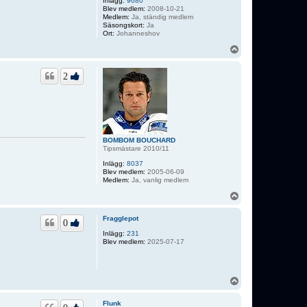
Inlägg:
9680
Blev medlem:
2008-10-21
Medlem:
Ja, ständig medlem
Säsongskort:
Ja
Ort:
Johanneshov
U
p
p
2
BOMBOM BOUCHARD
Tipsmästare 2010/11
Inlägg:
8037
Blev medlem:
2005-06-09
Medlem:
Ja, vanlig medlem
U
p
p
Fragglepot
0
Inlägg:
231
Blev medlem:
2025-07-17
U
p
p
Flunk