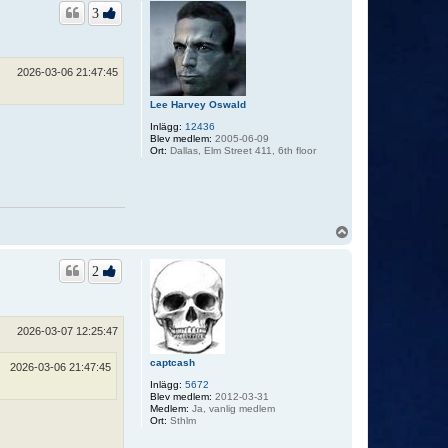
p
3
2026-03-06 21:47:45
Lee Harvey Oswald
Inlägg:
12436
Blev medlem:
2005-06-09
Ort:
Dallas, Elm Street 411, 6th floor
U
p
p
2
2026-03-07 12:25:47
captcash
2026-03-06 21:47:45
Inlägg:
5672
Blev medlem:
2012-03-31
Medlem:
Ja, vanlig medlem
Ort:
Sthlm