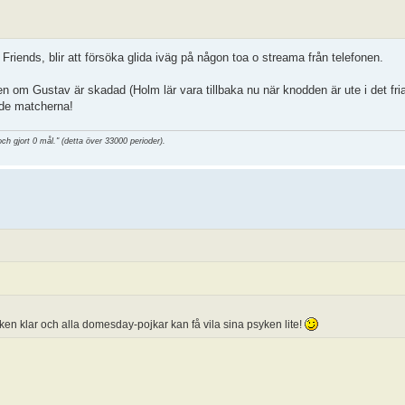
Friends, blir att försöka glida iväg på någon toa o streama från telefonen.
även om Gustav är skadad (Holm lär vara tillbaka nu när knodden är ute i det fria)
nde matcherna!
och gjort 0 mål." (detta över 33000 perioder).
ken klar och alla domesday-pojkar kan få vila sina psyken lite!