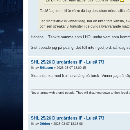
En DIF-förlust, eller att behöva "uppleva" Mello
Tack! Jag tror mitt är värre då jag dessutom måste sitta på
Jag tror faktiskt vi vinner idag, har en riktigt bra känsla,
och sen streakar vi förluster i de övriga kvarvarande mat
Hahaha... Tänkte samma som LHO, undra vem som kommer a
Sist tippade jag på poäng, det föll inte i god jord, så idag sä
SHL 25/26 Djurgårdens IF - Luleå 7/3
I
av
Eriksson
»
2026-03-07 13:00:15
n
l
Ska antijinxa med 5 x halvsläng på torsk. Vinner jag så köp
ä
g
g
Never argue with stupid people. They will drag you down to their level
SHL 25/26 Djurgårdens IF - Luleå 7/3
I
av
Döden
»
2026-03-07 13:18:06
n