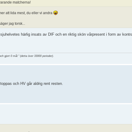
arvarande matcherna!
att lida mest, du eller vi andra
äger jag torsk...
en sjuhelvetes härlig insats av DIF och en riktig skön vårpresent i form av kontr
och gjort 0 mål." (detta över 33000 perioder).
oppas och HV går aldrig rent resten.