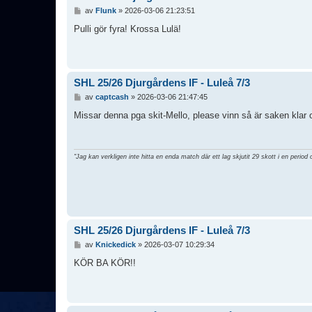
I
av
Flunk
»
2026-03-06 21:23:51
n
l
Pulli gör fyra! Krossa Lulä!
ä
g
g
SHL 25/26 Djurgårdens IF - Luleå 7/3
I
av
captcash
»
2026-03-06 21:47:45
n
l
Missar denna pga skit-Mello, please vinn så är saken klar 
ä
g
g
"Jag kan verkligen inte hitta en enda match där ett lag skjutit 29 skott i en period 
SHL 25/26 Djurgårdens IF - Luleå 7/3
I
av
Knickedick
»
2026-03-07 10:29:34
n
l
KÖR BA KÖR!!
ä
g
g