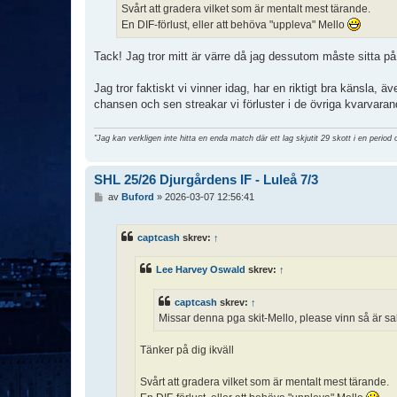
Svårt att gradera vilket som är mentalt mest tärande.
En DIF-förlust, eller att behöva "uppleva" Mello
Tack! Jag tror mitt är värre då jag dessutom måste sitta på 
Jag tror faktiskt vi vinner idag, har en riktigt bra känsla, 
chansen och sen streakar vi förluster i de övriga kvarvara
"Jag kan verkligen inte hitta en enda match där ett lag skjutit 29 skott i en period 
SHL 25/26 Djurgårdens IF - Luleå 7/3
I
av
Buford
»
2026-03-07 12:56:41
n
l
ä
captcash
skrev:
↑
g
g
Lee Harvey Oswald
skrev:
↑
captcash
skrev:
↑
Missar denna pga skit-Mello, please vinn så är sa
Tänker på dig ikväll
Svårt att gradera vilket som är mentalt mest tärande.