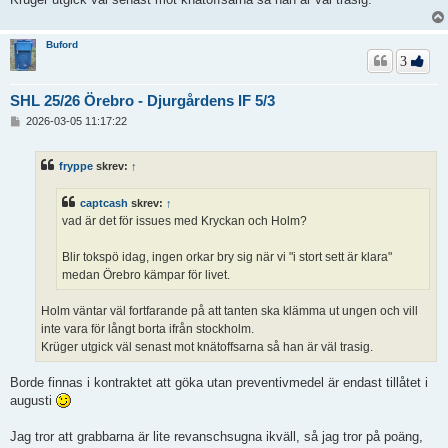
Buford
3
SHL 25/26 Örebro - Djurgårdens IF 5/3
I
2026-03-05 11:17:22
n
l
ä
fryppe
skrev:
↑
g
g
captcash
skrev:
↑
vad är det för issues med Kryckan och Holm?
Blir tokspö idag, ingen orkar bry sig när vi "i stort sett är klara"
medan Örebro kämpar för livet.
Holm väntar väl fortfarande på att tanten ska klämma ut ungen och vill
inte vara för långt borta ifrån stockholm.
Krüger utgick väl senast mot knätoffsarna så han är väl trasig.
Borde finnas i kontraktet att göka utan preventivmedel är endast tillåtet i
augusti
Jag tror att grabbarna är lite revanschsugna ikväll, så jag tror på poäng,