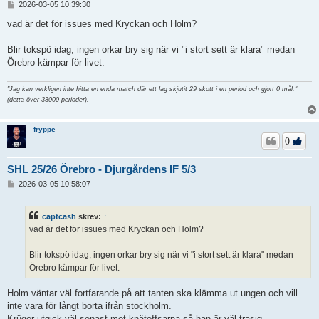
I
2026-03-05 10:39:30
n
l
vad är det för issues med Kryckan och Holm?
ä
g
Blir tokspö idag, ingen orkar bry sig när vi "i stort sett är klara" medan
g
Örebro kämpar för livet.
"Jag kan verkligen inte hitta en enda match där ett lag skjutit 29 skott i en period och gjort 0 mål."
(detta över 33000 perioder).
fryppe
0
SHL 25/26 Örebro - Djurgårdens IF 5/3
I
2026-03-05 10:58:07
n
l
ä
captcash
skrev:
↑
g
vad är det för issues med Kryckan och Holm?
g
Blir tokspö idag, ingen orkar bry sig när vi "i stort sett är klara" medan
Örebro kämpar för livet.
Holm väntar väl fortfarande på att tanten ska klämma ut ungen och vill
inte vara för långt borta ifrån stockholm.
Krüger utgick väl senast mot knätoffsarna så han är väl trasig.