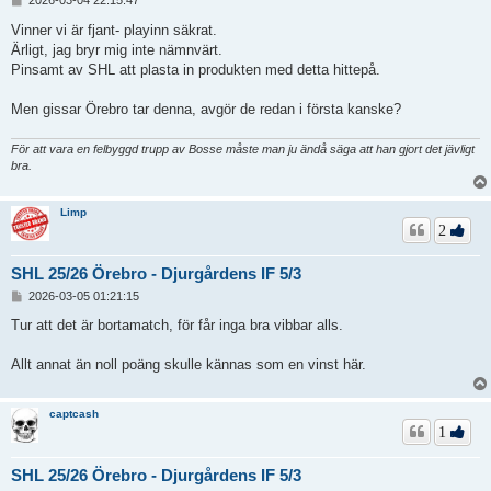
2026-03-04 22:15:47
n
l
Vinner vi är fjant- playinn säkrat.
ä
Ärligt, jag bryr mig inte nämnvärt.
g
Pinsamt av SHL att plasta in produkten med detta hittepå.
g
Men gissar Örebro tar denna, avgör de redan i första kanske?
För att vara en felbyggd trupp av Bosse måste man ju ändå säga att han gjort det jävligt
bra.
Limp
2
SHL 25/26 Örebro - Djurgårdens IF 5/3
I
2026-03-05 01:21:15
n
l
Tur att det är bortamatch, för får inga bra vibbar alls.
ä
g
Allt annat än noll poäng skulle kännas som en vinst här.
g
captcash
1
SHL 25/26 Örebro - Djurgårdens IF 5/3