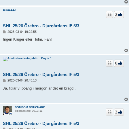
tadaa123
2
SHL 25/26 Örebro - Djurgårdens IF 5/3
I
2026-03-04 19:22:55
n
l
Ingen Krüger eller Holm. Fan!
ä
g
g
Doyle 1
0
SHL 25/26 Örebro - Djurgårdens IF 5/3
I
2026-03-04 20:45:13
n
l
Ja, fixar vi poäng i morgon är det en bragd..
ä
g
g
BOMBOM BOUCHARD
Tipsmästare 2010/11
2
SHL 25/26 Örebro - Djurgårdens IF 5/3
I