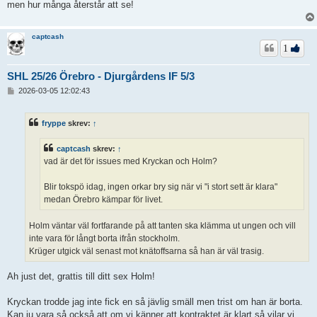
men hur många återstår att se!
captcash
1
SHL 25/26 Örebro - Djurgårdens IF 5/3
I
2026-03-05 12:02:43
n
l
ä
fryppe
skrev:
↑
g
g
captcash
skrev:
↑
vad är det för issues med Kryckan och Holm?
Blir tokspö idag, ingen orkar bry sig när vi "i stort sett är klara"
medan Örebro kämpar för livet.
Holm väntar väl fortfarande på att tanten ska klämma ut ungen och vill
inte vara för långt borta ifrån stockholm.
Krüger utgick väl senast mot knätoffsarna så han är väl trasig.
Ah just det, grattis till ditt sex Holm!
Kryckan trodde jag inte fick en så jävlig smäll men trist om han är borta.
Kan ju vara så också att om vi känner att kontraktet är klart så vilar vi