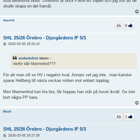
usla defensiva skills. Offensivt är dock Palve ett vapen och jag tror att de
g
skulle skapa en del framåt.
daaviid
0
SHL 25/26 Örebro - Djurgårdens IF 5/3
I
2026-03-05 18:26:15
n
l
ä
avskedsfest
skrev:
↑
g
Varför står Marmelind???
g
För att man vill se HV i negativt kval. Annars vet jag inte.. man kanske
sparar Hellberg till nästa veckas möten mot enbart topplag.
Men Marmenlind kan lira bra, får hoppas han står på huvet ikväll. Ge inte
bort några PP bara.
Mash
1
SHL 25/26 Örebro - Djurgårdens IF 5/3
I
2026-03-05 18:27:35
n