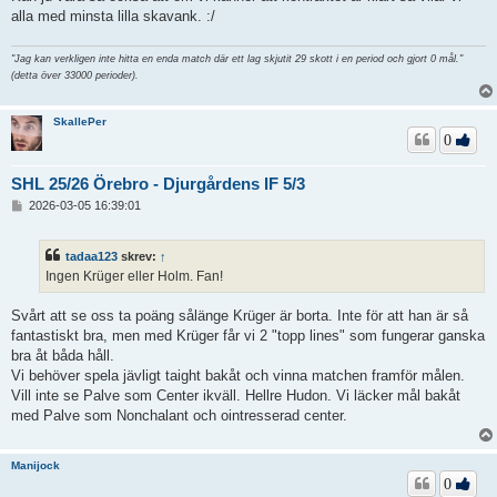
alla med minsta lilla skavank. :/
"Jag kan verkligen inte hitta en enda match där ett lag skjutit 29 skott i en period och gjort 0 mål."
(detta över 33000 perioder).
SkallePer
0
SHL 25/26 Örebro - Djurgårdens IF 5/3
I
2026-03-05 16:39:01
n
l
ä
tadaa123
skrev:
↑
g
Ingen Krüger eller Holm. Fan!
g
Svårt att se oss ta poäng sålänge Krüger är borta. Inte för att han är så
fantastiskt bra, men med Krüger får vi 2 "topp lines" som fungerar ganska
bra åt båda håll.
Vi behöver spela jävligt taight bakåt och vinna matchen framför målen.
Vill inte se Palve som Center ikväll. Hellre Hudon. Vi läcker mål bakåt
med Palve som Nonchalant och ointresserad center.
Manijock
0