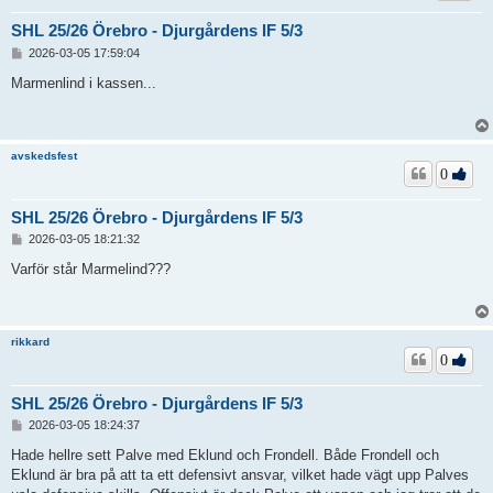
SHL 25/26 Örebro - Djurgårdens IF 5/3
I
2026-03-05 17:59:04
n
l
Marmenlind i kassen...
ä
g
g
avskedsfest
0
SHL 25/26 Örebro - Djurgårdens IF 5/3
I
2026-03-05 18:21:32
n
l
Varför står Marmelind???
ä
g
g
rikkard
0
SHL 25/26 Örebro - Djurgårdens IF 5/3
I
2026-03-05 18:24:37
n
l
Hade hellre sett Palve med Eklund och Frondell. Både Frondell och
ä
Eklund är bra på att ta ett defensivt ansvar, vilket hade vägt upp Palves
g