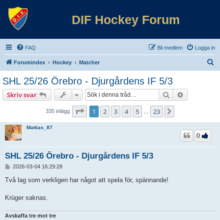
DIF Hockey Forum
FAQ
Bli medlem
Logga in
S
Forumindex
Hockey
Matcher
ö
SHL 25/26 Örebro - Djurgårdens IF 5/3
k
Sök
Avancerad 
Skriv svar
Sida
1
av
23
1
2
3
4
5
23
Nästa
335 inlägg
…
Mattias_87
0
SHL 25/26 Örebro - Djurgårdens IF 5/3
I
2026-03-04 16:29:28
n
l
Två lag som verkligen har något att spela för, spännande!
ä
g
Krüger saknas.
g
Avskaffa tre mot tre