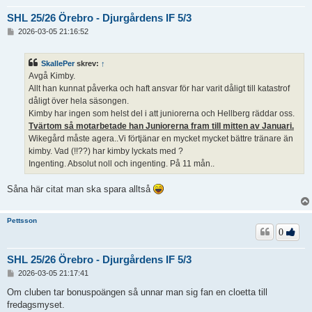
SHL 25/26 Örebro - Djurgårdens IF 5/3
I
2026-03-05 21:16:52
n
l
ä
SkallePer
skrev:
↑
g
Avgå Kimby.
g
Allt han kunnat påverka och haft ansvar för har varit dåligt till katastrof
dåligt över hela säsongen.
Kimby har ingen som helst del i att juniorerna och Hellberg räddar oss.
Tvärtom så motarbetade han Juniorerna fram till mitten av Januari.
Wikegård måste agera..Vi förtjänar en mycket mycket bättre tränare än
kimby. Vad (!!??) har kimby lyckats med ?
Ingenting. Absolut noll och ingenting. På 11 mån..
Såna här citat man ska spara alltså
Pettsson
0
SHL 25/26 Örebro - Djurgårdens IF 5/3
I
2026-03-05 21:17:41
n
l
Om cluben tar bonuspoängen så unnar man sig fan en cloetta till
ä
fredagsmyset.
g