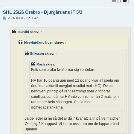
1
SHL 25/26 Örebro - Djurgårdens IF 5/3
I
2026-03-05 21:11:42
n
l
ä
daaviid
skrev:
↑
g
g
förevigtdjurgården
skrev:
↑
Eriksson
skrev:
↑
Mash
skrev:
↑
Folk som pratar kval oroar sig i onödan.
HV har 10 poäng upp med 12 poäng kvar att spela om
(inräknat aktuellt oavgjort resultat mot LHC). Dvs de
behöver i princip gå rent samtidigt som vi förlorar
samtliga, och då har HV inte vunnit mer än 2 matcher i
rad under hela säsongen. Chilla med
domedagstankarna
Ja de leder ju nu så det är då 7 kvar att ta in på tre matcher.
Omöjligt? Knappast. Vi klarar oss bara om de tappar minst
3pinnar