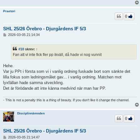
Praetori
0
SHL 25/26 Örebro - Djurgårdens IF 5/3
I
2026-03-05 21:14:34
n
l
ä
#10
skrev:
↑
g
Fan att vi inte fick fler pp ikväll, då hade vi nog vunnit
g
Hehe.
Var ju PPt i första som vi i vanlig ordning fuskade bort som sänkte det
lilla fokus som ledningsmålet gav... i vanlig ordning. Matchen mot
lyxfällan hade samma utveckling.
Det är förödande att inte känna medvind när man har PP.
- This is not a penalty this is a thing of beauty. If you don't like it change the channel.
Disciplinnämnden
0
SHL 25/26 Örebro - Djurgårdens IF 5/3
I
2026-03-05 21:14:47