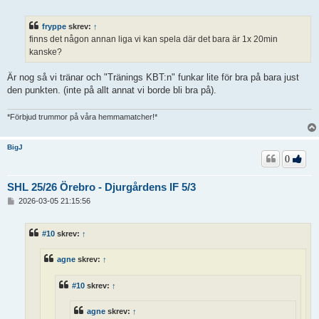
n
l
ä
fryppe
skrev:
↑
g
finns det någon annan liga vi kan spela där det bara är 1x 20min
g
kanske?
Är nog så vi tränar och "Tränings KBT:n" funkar lite för bra på bara just
den punkten. (inte på allt annat vi borde bli bra på).
*Förbjud trummor på våra hemmamatcher!*
BigJ
0
SHL 25/26 Örebro - Djurgårdens IF 5/3
I
2026-03-05 21:15:56
n
l
ä
#10
skrev:
↑
g
g
agne
skrev:
↑
#10
skrev:
↑
agne
skrev:
↑