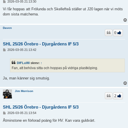
I
2026-03-05 21:13:30
n
l
Vi får hoppas att Frölunda och Skellefteå ställer ut J20 lagen när vi möts
ä
dom sista matcherna.
g
g
Daven
0
SHL 25/26 Örebro - Djurgårdens IF 5/3
I
2026-03-05 21:13:42
n
l
ä
DIFLuWi
skrev:
↑
g
Fan, att behöva sitta och hoppas på vidriga plastköping.
g
Ja, man känner sig smutsig.
Jim Morrison
2
SHL 25/26 Örebro - Djurgårdens IF 5/3
I
2026-03-05 21:13:54
n
l
Åtminstone en förlorad poäng för HV. Kan vara guldvärt.
ä
g