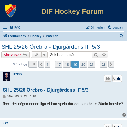
DIF Hockey Forum
FAQ
Bli medlem
Logga in
S
Forumindex
Hockey
Matcher
ö
SHL 25/26 Örebro - Djurgårdens IF 5/3
k
Sök
Avancerad 
Skriv svar
Sida
19
av
23
1
17
18
19
20
21
23
Föregående
Nästa
335 inlägg
…
…
fryppe
0
SHL 25/26 Örebro - Djurgårdens IF 5/3
I
2026-03-05 21:11:18
n
l
finns det någon annan liga vi kan spela där det bara är 1x 20min kanske?
ä
g
g
#10