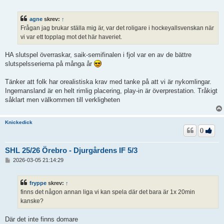
n
l
ä
agne
skrev:
↑
g
Frågan jag brukar ställa mig är, var det roligare i hockeyallsvenskan när
g
vi var ett topplag mot det här haveriet.
HA slutspel överraskar, saik-semifinalen i fjol var en av de bättre
slutspelsserierna på många år
Tänker att folk har orealistiska krav med tanke på att vi är nykomlingar.
Ingemansland är en helt rimlig placering, play-in är överprestation. Tråkigt
såklart men välkommen till verkligheten
Knickedick
0
SHL 25/26 Örebro - Djurgårdens IF 5/3
I
2026-03-05 21:14:29
n
l
ä
fryppe
skrev:
↑
g
finns det någon annan liga vi kan spela där det bara är 1x 20min
g
kanske?
Där det inte finns domare