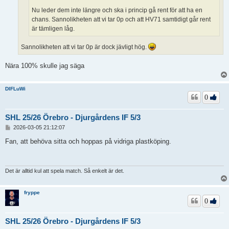
Nu leder dem inte längre och ska i princip gå rent för att ha en
chans. Sannolikheten att vi tar 0p och att HV71 samtidigt går rent
är tämligen låg.
Sannolikheten att vi tar 0p är dock jävligt hög.
Nära 100% skulle jag säga
DIFLuWi
0
SHL 25/26 Örebro - Djurgårdens IF 5/3
I
2026-03-05 21:12:07
n
l
Fan, att behöva sitta och hoppas på vidriga plastköping.
ä
g
g
Det är alltid kul att spela match. Så enkelt är det.
fryppe
0
SHL 25/26 Örebro - Djurgårdens IF 5/3