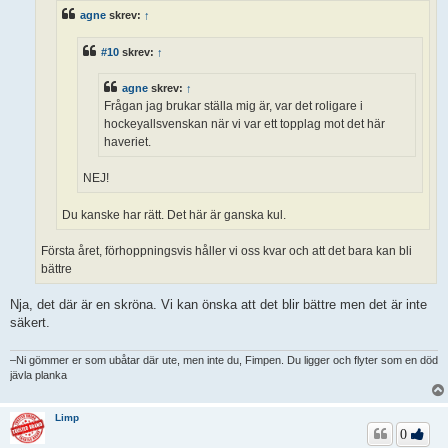
agne
skrev:
↑
#10
skrev:
↑
agne
skrev:
↑
Frågan jag brukar ställa mig är, var det roligare i
hockeyallsvenskan när vi var ett topplag mot det här
haveriet.
NEJ!
Du kanske har rätt. Det här är ganska kul.
Första året, förhoppningsvis håller vi oss kvar och att det bara kan bli
bättre
Nja, det där är en skröna. Vi kan önska att det blir bättre men det är inte
säkert.
–Ni gömmer er som ubåtar där ute, men inte du, Fimpen. Du ligger och flyter som en död
jävla planka
Limp
0