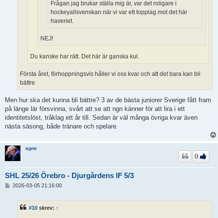
Frågan jag brukar ställa mig är, var det roligare i
hockeyallsvenskan när vi var ett topplag mot det här
haveriet.
NEJ!
Du kanske har rätt. Det här är ganska kul.
Första året, förhoppningsvis håller vi oss kvar och att det bara kan bli
bättre
Men hur ska det kunna bli bättre? 3 av de bästa juniorer Sverige fått fram
på länge lär försvinna, svårt att se att ngn känner för att lira i ett
identitetslöst, tråklag ett år till. Sedan är väl många övriga kvar även
nästa säsong, både tränare och spelare.
agne
0
SHL 25/26 Örebro - Djurgårdens IF 5/3
I
2026-03-05 21:16:00
n
l
ä
#10
skrev:
↑
g
g