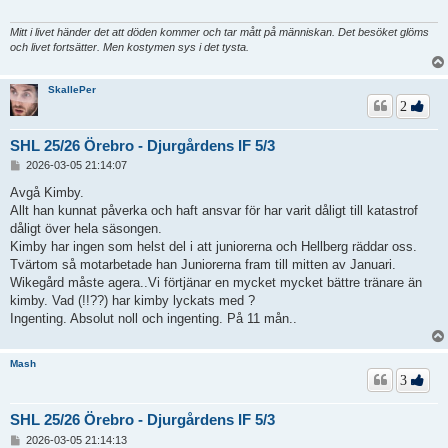
g
Mitt i livet händer det att döden kommer och tar mått på människan. Det besöket glöms
och livet fortsätter. Men kostymen sys i det tysta.
SkallePer
2
SHL 25/26 Örebro - Djurgårdens IF 5/3
I
2026-03-05 21:14:07
n
l
Avgå Kimby.
ä
Allt han kunnat påverka och haft ansvar för har varit dåligt till katastrof
g
dåligt över hela säsongen.
g
Kimby har ingen som helst del i att juniorerna och Hellberg räddar oss.
Tvärtom så motarbetade han Juniorerna fram till mitten av Januari.
Wikegård måste agera..Vi förtjänar en mycket mycket bättre tränare än
kimby. Vad (!!??) har kimby lyckats med ?
Ingenting. Absolut noll och ingenting. På 11 mån..
Mash
3
SHL 25/26 Örebro - Djurgårdens IF 5/3
I
2026-03-05 21:14:13