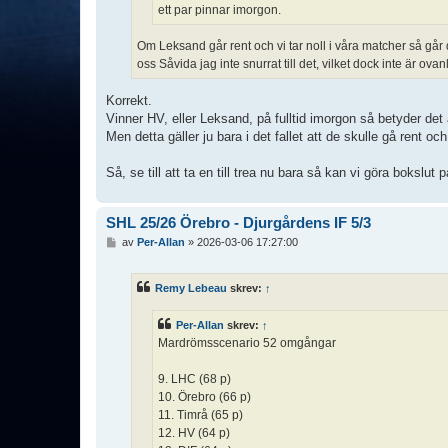
ett par pinnar imorgon.
Om Leksand går rent och vi tar noll i våra matcher så går
oss Såvida jag inte snurrat till det, vilket dock inte är ovan
Korrekt.
Vinner HV, eller Leksand, på fulltid imorgon så betyder det
Men detta gäller ju bara i det fallet att de skulle gå rent
Så, se till att ta en till trea nu bara så kan vi göra bokslu
SHL 25/26 Örebro - Djurgårdens IF 5/3
I
av
Per-Allan
»
2026-03-06 17:27:00
n
l
ä
Remy Lebeau
skrev:
↑
g
g
Per-Allan
skrev:
↑
Mardrömsscenario 52 omgångar
9. LHC (68 p)
10. Örebro (66 p)
11. Timrå (65 p)
12. HV (64 p)