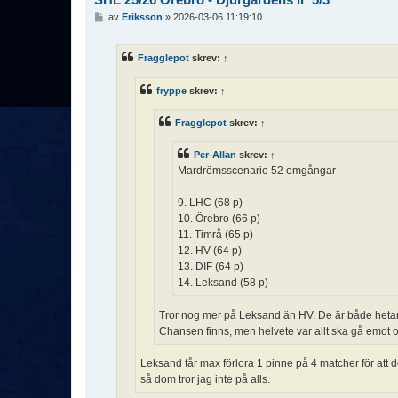
I
av
Eriksson
»
2026-03-06 11:19:10
n
l
ä
Fragglepot
skrev:
↑
g
g
fryppe
skrev:
↑
Fragglepot
skrev:
↑
Per-Allan
skrev:
↑
Mardrömsscenario 52 omgångar
9. LHC (68 p)
10. Örebro (66 p)
11. Timrå (65 p)
12. HV (64 p)
13. DIF (64 p)
14. Leksand (58 p)
Tror nog mer på Leksand än HV. De är både hetare
Chansen finns, men helvete var allt ska gå emot o
Leksand får max förlora 1 pinne på 4 matcher för att 
så dom tror jag inte på alls.