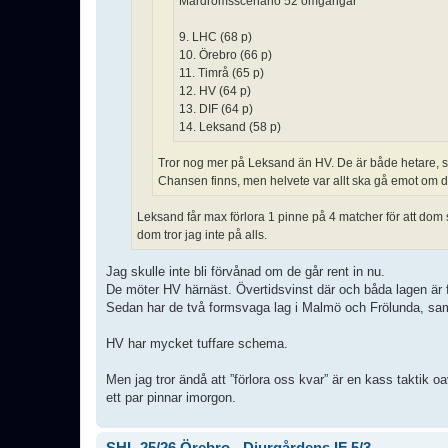
Mardrömsscenario 52 omgångar
9. LHC (68 p)
10. Örebro (66 p)
11. Timrå (65 p)
12. HV (64 p)
13. DIF (64 p)
14. Leksand (58 p)
Tror nog mer på Leksand än HV. De är både hetare, sa
Chansen finns, men helvete var allt ska gå emot om de
Leksand får max förlora 1 pinne på 4 matcher för att dom 
dom tror jag inte på alls.
Jag skulle inte bli förvånad om de går rent in nu.
De möter HV härnäst. Övertidsvinst där och båda lagen är f
Sedan har de två formsvaga lag i Malmö och Frölunda, sam
HV har mycket tuffare schema.
Men jag tror ändå att ”förlora oss kvar” är en kass taktik o
ett par pinnar imorgon.
SHL 25/26 Örebro - Djurgårdens IF 5/3