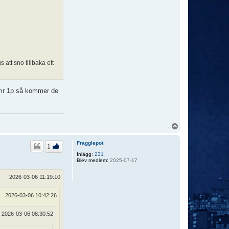
 att sno tillbaka ett
timr 1p så kommer de
U
p
p
Fragglepot
1
Inlägg:
231
Blev medlem:
2025-07-17
2026-03-06 11:19:10
2026-03-06 10:42:26
2026-03-06 08:30:52