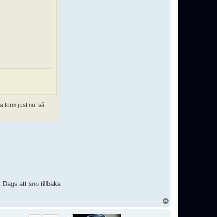
 form just nu. så
. Dags att sno tillbaka
U
p
p