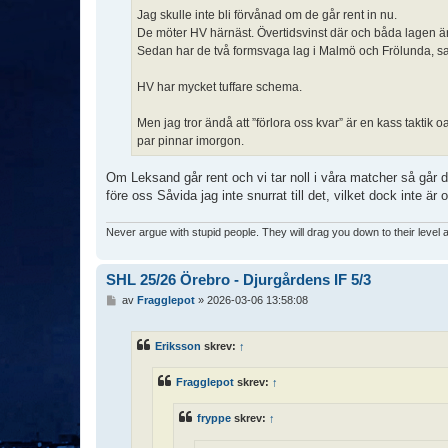
Jag skulle inte bli förvånad om de går rent in nu.
De möter HV härnäst. Övertidsvinst där och båda lagen är
Sedan har de två formsvaga lag i Malmö och Frölunda, sa
HV har mycket tuffare schema.
Men jag tror ändå att ”förlora oss kvar” är en kass taktik o
par pinnar imorgon.
Om Leksand går rent och vi tar noll i våra matcher så går
före oss Såvida jag inte snurrat till det, vilket dock inte är 
Never argue with stupid people. They will drag you down to their level
SHL 25/26 Örebro - Djurgårdens IF 5/3
I
av
Fragglepot
»
2026-03-06 13:58:08
n
l
ä
Eriksson
skrev:
↑
g
g
Fragglepot
skrev:
↑
fryppe
skrev:
↑