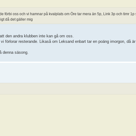
 de förbi oss och vi hamnar på kvalplats om Öre tar mera än 5p, Link 3p och timr 1
ligt då det gäller mig
 att den andra klubben inte kan gå om oss.
 och vi förlorar resterande. Likaså om Leksand enbart tar en poäng imorgon, då 
t på denna säsong.