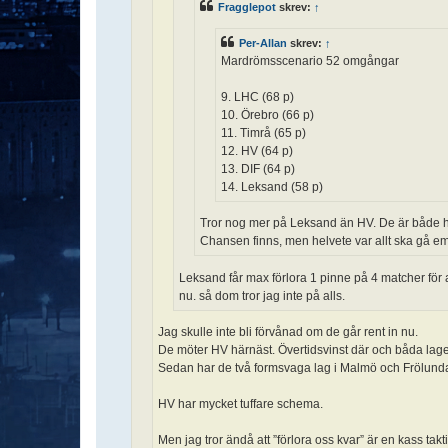
Fragglepot
skrev:
↑
Per-Allan
skrev:
↑
Mardrömsscenario 52 omgångar
9. LHC (68 p)
10. Örebro (66 p)
11. Timrå (65 p)
12. HV (64 p)
13. DIF (64 p)
14. Leksand (58 p)
Tror nog mer på Leksand än HV. De är både he
Chansen finns, men helvete var allt ska gå em
Leksand får max förlora 1 pinne på 4 matcher för 
nu. så dom tror jag inte på alls.
Jag skulle inte bli förvånad om de går rent in nu.
De möter HV härnäst. Övertidsvinst där och båda lagen
Sedan har de två formsvaga lag i Malmö och Frölunda,
HV har mycket tuffare schema.
Men jag tror ändå att ”förlora oss kvar” är en kass tak