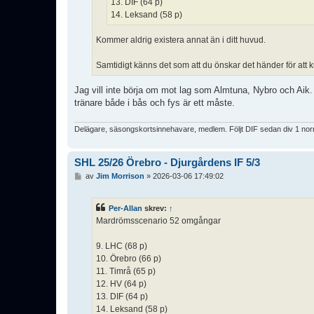
13. DIF (64 p)
14. Leksand (58 p)
Kommer aldrig existera annat än i ditt huvud.
Samtidigt känns det som att du önskar det händer för att kun
Jag vill inte börja om mot lag som Almtuna, Nybro och Aik
tränare både i bås och fys är ett måste.
Delägare, säsongskortsinnehavare, medlem. Följt DIF sedan div 1 norra
SHL 25/26 Örebro - Djurgårdens IF 5/3
I
av
Jim Morrison
»
2026-03-06 17:49:02
n
l
ä
Per-Allan
skrev:
↑
g
Mardrömsscenario 52 omgångar
g
9. LHC (68 p)
10. Örebro (66 p)
11. Timrå (65 p)
12. HV (64 p)
13. DIF (64 p)
14. Leksand (58 p)