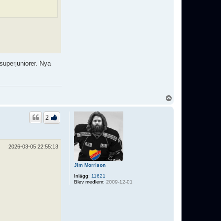
superjuniorer. Nya
U
p
p
2
2026-03-05 22:55:13
Jim Morrison
Inlägg:
11621
Blev medlem:
2009-12-01