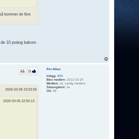
p så kommer de före
är de 10 poäng bakom.
U
p
p
Per-Allan
0
Inlägg:
854
Blev medlem:
2012-10-25
Medlem:
Ja, vanlig medlem
Säsongskort:
Ja
2026-03-05 23:03:59
Ort:
08
2026-03-05 22:55:13