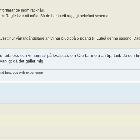
 fortfarande inom räckhåll.
mt Rögle kvar att möta. Så de har ju ett ruggigt bekvämt schema.
avsett hur vårt utgångsläge är. Vi har bjudit på 5 poäng till Luleå denna säsong. Dags
 de förbi oss och vi hamnar på kvalplats om Öre tar mera än 5p, Link 3p och 
ovanligt då det gäller mig
 and beat you with experience