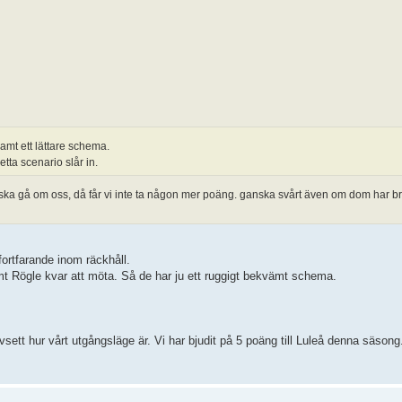
mt ett lättare schema.
tta scenario slår in.
ska gå om oss, då får vi inte ta någon mer poäng. ganska svårt även om dom har bra
ortfarande inom räckhåll.
t Rögle kvar att möta. Så de har ju ett ruggigt bekvämt schema.
avsett hur vårt utgångsläge är. Vi har bjudit på 5 poäng till Luleå denna säsong