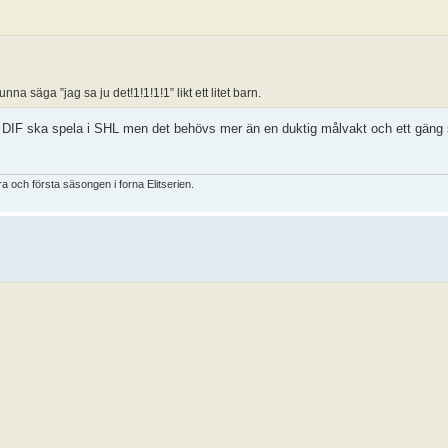
na säga ”jag sa ju det!1!1!1!1” likt ett litet barn.
. DIF ska spela i SHL men det behövs mer än en duktig målvakt och ett gäng 
 och första säsongen i forna Elitserien.