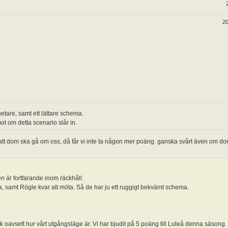
20
tare, samt ett lättare schema.
ot om detta scenario slår in.
att dom ska gå om oss, då får vi inte ta någon mer poäng. ganska svårt även om dom
 är fortfarande inom räckhåll.
 samt Rögle kvar att möta. Så de har ju ett ruggigt bekvämt schema.
tik oavsett hur vårt utgångsläge är. Vi har bjudit på 5 poäng till Luleå denna säsong.