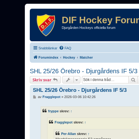
DIF Hockey Foru
Djurgården Hockeys officiella forum
Snabblänkar
FAQ
Forumindex
Hockey
Matcher
SHL 25/26 Örebro - Djurgårdens IF 5/3
S
Skriv svar
SHL 25/26 Örebro - Djurgårdens IF 5/3
I
av
Fragglepot
»
2026-03-06 10:42:26
n
l
ä
fryppe
skrev:
↑
g
g
Fragglepot
skrev:
↑
Per-Allan
skrev:
↑