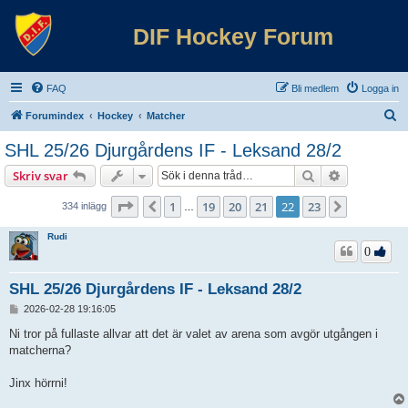
DIF Hockey Forum
FAQ
Bli medlem
Logga in
S
Forumindex
Hockey
Matcher
ö
SHL 25/26 Djurgårdens IF - Leksand 28/2
k
Sök
Avancerad 
Skriv svar
Sida
22
av
23
1
19
20
21
22
23
Föregående
Nästa
334 inlägg
…
Rudi
0
SHL 25/26 Djurgårdens IF - Leksand 28/2
I
2026-02-28 19:16:05
n
l
Ni tror på fullaste allvar att det är valet av arena som avgör utgången i
ä
matcherna?
g
g
Jinx hörrni!