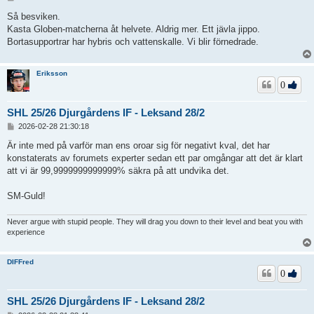
n
l
Så besviken.
ä
Kasta Globen-matcherna åt helvete. Aldrig mer. Ett jävla jippo.
g
Bortasupportrar har hybris och vattenskalle. Vi blir förnedrade.
g
Eriksson
0
SHL 25/26 Djurgårdens IF - Leksand 28/2
I
2026-02-28 21:30:18
n
l
Är inte med på varför man ens oroar sig för negativt kval, det har
ä
konstaterats av forumets experter sedan ett par omgångar att det är klart
g
att vi är 99,9999999999999% säkra på att undvika det.
g
SM-Guld!
Never argue with stupid people. They will drag you down to their level and beat you with
experience
DIFFred
0
SHL 25/26 Djurgårdens IF - Leksand 28/2