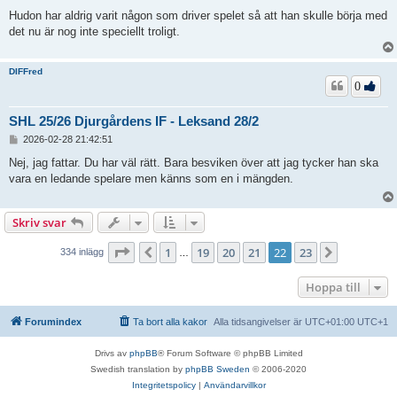
Hudon har aldrig varit någon som driver spelet så att han skulle börja med
det nu är nog inte speciellt troligt.
DIFFred
0
SHL 25/26 Djurgårdens IF - Leksand 28/2
I
2026-02-28 21:42:51
n
l
Nej, jag fattar. Du har väl rätt. Bara besviken över att jag tycker han ska
ä
vara en ledande spelare men känns som en i mängden.
g
g
Skriv svar
Sida
22
av
23
1
19
20
21
22
23
Föregående
Nästa
334 inlägg
…
Hoppa till
Forumindex
Ta bort alla kakor
Alla tidsangivelser är UTC+01:00 UTC+1
Drivs av
phpBB
® Forum Software © phpBB Limited
Swedish translation by
phpBB Sweden
© 2006-2020
Integritetspolicy
|
Användarvillkor