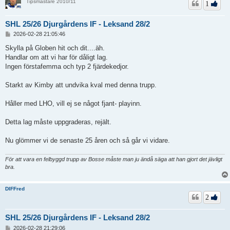
Tipsmästare 2010/11
1
SHL 25/26 Djurgårdens IF - Leksand 28/2
I
2026-02-28 21:05:46
n
l
Skylla på Globen hit och dit....äh.
ä
Handlar om att vi har för dåligt lag.
g
Ingen förstafemma och typ 2 fjärdekedjor.
g
Starkt av Kimby att undvika kval med denna trupp.
Håller med LHO, vill ej se något fjant- playinn.
Detta lag måste uppgraderas, rejält.
Nu glömmer vi de senaste 25 åren och så går vi vidare.
För att vara en felbyggd trupp av Bosse måste man ju ändå säga att han gjort det jävligt
bra.
DIFFred
2
SHL 25/26 Djurgårdens IF - Leksand 28/2
I
2026-02-28 21:29:06