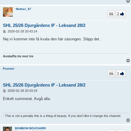
Mattias_87
2
SHL 25/26 Djurgårdens IF - Leksand 28/2
I
2026-02-28 20:43:14
n
l
Nej vi kommer inte få kvala den här säsongen. Släpp det.
ä
g
g
Avskaffa tre mot tre
Praetori
1
SHL 25/26 Djurgårdens IF - Leksand 28/2
I
2026-02-28 20:43:19
n
l
Enkelt summerat. Avgå alla.
ä
g
g
- This is not a penalty this is a thing of beauty. If you don't like it change the channel.
BOMBOM BOUCHARD