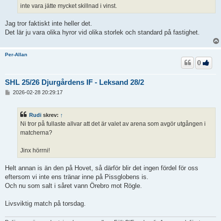
inte vara jätte mycket skillnad i vinst.
Jag tror faktiskt inte heller det.
Det lär ju vara olika hyror vid olika storlek och standard på fastighet.
Per-Allan
0
SHL 25/26 Djurgårdens IF - Leksand 28/2
I
2026-02-28 20:29:17
n
l
ä
Rudi
skrev:
↑
g
Ni tror på fullaste allvar att det är valet av arena som avgör utgången i
g
matcherna?
Jinx hörrni!
Helt annan is än den på Hovet, så därför blir det ingen fördel för oss
eftersom vi inte ens tränar inne på Pissglobens is.
Och nu som salt i såret vann Örebro mot Rögle.
Livsviktig match på torsdag.