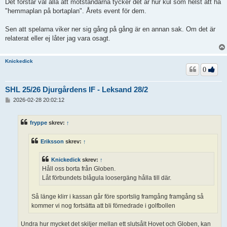
Det förstår väl alla att motståndarna tycker det är hur kul som helst att ha
"hemmaplan på bortaplan". Årets event för dem.
Sen att spelarna viker ner sig gång på gång är en annan sak. Om det är
relaterat eller ej låter jag vara osagt.
Knickedick
0
SHL 25/26 Djurgårdens IF - Leksand 28/2
I
2026-02-28 20:02:12
n
l
ä
fryppe
skrev:
↑
g
g
Eriksson
skrev:
↑
Knickedick
skrev:
↑
Håll oss borta från Globen.
Låt förbundets blågula loosergäng hålla till där.
Så länge klirr i kassan går före sportslig framgång framgång så
kommer vi nog fortsätta att bli förnedrade i golfbollen
Undra hur mycket det skiljer mellan ett slutsålt Hovet och Globen, kan