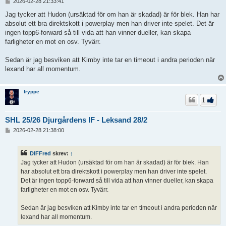
I
2026-02-28 21:33:41
n
l
Jag tycker att Hudon (ursäktad för om han är skadad) är för blek. Han har
ä
absolut ett bra direktskott i powerplay men han driver inte spelet. Det är
g
ingen topp6-forward så till vida att han vinner dueller, kan skapa
g
farligheter en mot en osv. Tyvärr.
Sedan är jag besviken att Kimby inte tar en timeout i andra perioden när
lexand har all momentum.
fryppe
1
SHL 25/26 Djurgårdens IF - Leksand 28/2
I
2026-02-28 21:38:00
n
l
ä
DIFFred
skrev:
↑
g
Jag tycker att Hudon (ursäktad för om han är skadad) är för blek. Han
g
har absolut ett bra direktskott i powerplay men han driver inte spelet.
Det är ingen topp6-forward så till vida att han vinner dueller, kan skapa
farligheter en mot en osv. Tyvärr.
Sedan är jag besviken att Kimby inte tar en timeout i andra perioden när
lexand har all momentum.