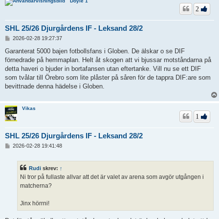
Doyle 1
2
SHL 25/26 Djurgårdens IF - Leksand 28/2
I
2026-02-28 19:27:37
n
l
Garanterat 5000 bajen fotbollsfans i Globen. De älskar o se DIF
ä
förnedrade på hemmaplan. Helt åt skogen att vi bjussar motståndarna på
g
detta haveri o bjuder in bortafansen utan eftertanke. Vill nu se ett DIF
g
som tvålar till Örebro som lite plåster på såren för de tappra DIF:are som
bevittnade denna hädelse i Globen.
Vikas
1
SHL 25/26 Djurgårdens IF - Leksand 28/2
I
2026-02-28 19:41:48
n
l
ä
Rudi
skrev:
↑
g
Ni tror på fullaste allvar att det är valet av arena som avgör utgången i
g
matcherna?
Jinx hörrni!