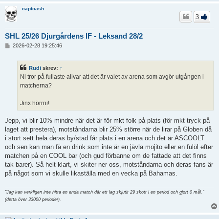
captcash
3
SHL 25/26 Djurgårdens IF - Leksand 28/2
I
2026-02-28 19:25:46
n
l
ä
Rudi
skrev:
↑
g
Ni tror på fullaste allvar att det är valet av arena som avgör utgången i
g
matcherna?
Jinx hörrni!
Jepp, vi blir 10% mindre när det är för mkt folk på plats (för mkt tryck på
laget att prestera), motståndarna blir 25% större när de lirar på Globen då
i stort sett hela deras by/stad får plats i en arena och det är ASCOOLT
och sen kan man få en drink som inte är en jävla mojito eller en fulöl efter
matchen på en COOL bar (och gud förbanne om de fattade att det finns
tak barer). Så helt klart, vi skiter ner oss, motståndarna och deras fans är
på något som vi skulle likaställa med en vecka på Bahamas.
"Jag kan verkligen inte hitta en enda match där ett lag skjutit 29 skott i en period och gjort 0 mål."
(detta över 33000 perioder).