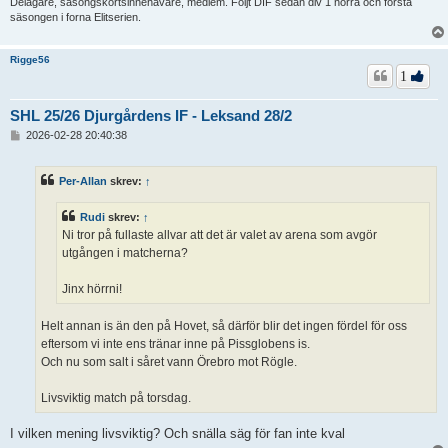
Delägare, säsongskortsinnehavare, medlem. Följt DIF sedan div 1 norra och första
säsongen i forna Elitserien.
Rigge56
1
SHL 25/26 Djurgårdens IF - Leksand 28/2
I
2026-02-28 20:40:38
n
l
ä
Per-Allan
skrev:
↑
g
g
Rudi
skrev:
↑
Ni tror på fullaste allvar att det är valet av arena som avgör
utgången i matcherna?
Jinx hörrni!
Helt annan is än den på Hovet, så därför blir det ingen fördel för oss
eftersom vi inte ens tränar inne på Pissglobens is.
Och nu som salt i såret vann Örebro mot Rögle.
Livsviktig match på torsdag.
I vilken mening livsviktig? Och snälla säg för fan inte kval