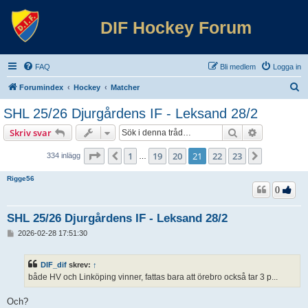
DIF Hockey Forum
FAQ
Bli medlem
Logga in
S
Forumindex
Hockey
Matcher
ö
SHL 25/26 Djurgårdens IF - Leksand 28/2
k
Sök
Avancerad 
Skriv svar
Sida
21
av
23
1
19
20
21
22
23
Föregående
Nästa
334 inlägg
…
Rigge56
0
SHL 25/26 Djurgårdens IF - Leksand 28/2
I
2026-02-28 17:51:30
n
l
ä
DIF_dif
skrev:
↑
g
både HV och Linköping vinner, fattas bara att örebro också tar 3 p...
g
Och?