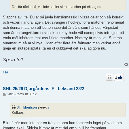
Det får räcka så, vill inte se fler skrattmatcher på ett tag nu
Slappna av lite. Du är så jävla känslomässig i vissa delar och så korrekt
och vuxen i andra lägen. Det svänger i hockey, förra matchen fenomenal
och denna matchen ett bottennapp det är sånt som händer, Färjestad
som är en tungviktare i svensk hockey hade väl exempelvis inte gjort ett
enda mål inbördes mot oss i flera matcher. Hockey är märkligt. Summa
summarum så är vi nya i ligan efter flera års frånvaro men verkar ändå
greja en slutspelsplats, ta en öl gubbjävel det ska jag göra nu.
Spela fult
#10
2
SHL 25/26 Djurgårdens IF - Leksand 28/2
I
2026-02-28 18:38:12
n
l
ä
Jim Morrison
skrev:
↑
g
Kollaps.
g
Blir så när man inte har en tränare som kan förbereda laget på vad som
komma skall. Skicka Kimby är mitt råd om vi vill ha framgång.