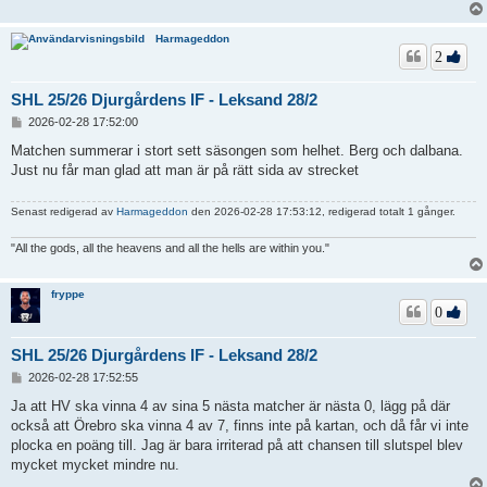
Harmageddon
2
SHL 25/26 Djurgårdens IF - Leksand 28/2
I
2026-02-28 17:52:00
n
l
Matchen summerar i stort sett säsongen som helhet. Berg och dalbana.
ä
Just nu får man glad att man är på rätt sida av strecket
g
g
Senast redigerad av
Harmageddon
den 2026-02-28 17:53:12, redigerad totalt 1 gånger.
"All the gods, all the heavens and all the hells are within you."
fryppe
0
SHL 25/26 Djurgårdens IF - Leksand 28/2
I
2026-02-28 17:52:55
n
l
Ja att HV ska vinna 4 av sina 5 nästa matcher är nästa 0, lägg på där
ä
också att Örebro ska vinna 4 av 7, finns inte på kartan, och då får vi inte
g
plocka en poäng till. Jag är bara irriterad på att chansen till slutspel blev
g
mycket mycket mindre nu.