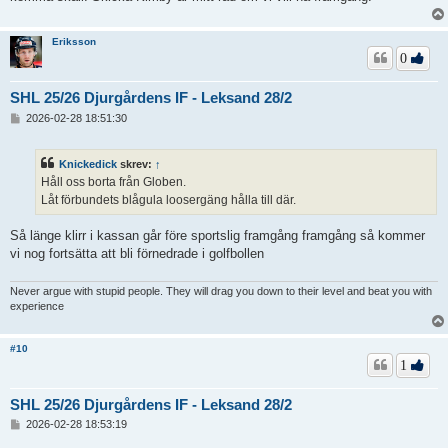
Eriksson
0
SHL 25/26 Djurgårdens IF - Leksand 28/2
I
2026-02-28 18:51:30
n
l
ä
Knickedick
skrev:
↑
g
Håll oss borta från Globen.
g
Låt förbundets blågula loosergäng hålla till där.
Så länge klirr i kassan går före sportslig framgång framgång så kommer
vi nog fortsätta att bli förnedrade i golfbollen
Never argue with stupid people. They will drag you down to their level and beat you with
experience
#10
1
SHL 25/26 Djurgårdens IF - Leksand 28/2
I
2026-02-28 18:53:19
n