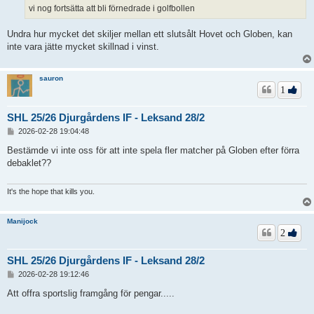
vi nog fortsätta att bli förnedrade i golfbollen
Undra hur mycket det skiljer mellan ett slutsålt Hovet och Globen, kan
inte vara jätte mycket skillnad i vinst.
sauron
1
SHL 25/26 Djurgårdens IF - Leksand 28/2
I
2026-02-28 19:04:48
n
l
Bestämde vi inte oss för att inte spela fler matcher på Globen efter förra
ä
debaklet??
g
g
It's the hope that kills you.
Manijock
2
SHL 25/26 Djurgårdens IF - Leksand 28/2
I
2026-02-28 19:12:46
n
l
Att offra sportslig framgång för pengar.....
ä
g