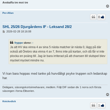
Avskaffa tre mot tre
Per-Allan
0
SHL 25/26 Djurgårdens IF - Leksand 28/2
I
2026-02-28 18:16:08
n
l
ä
fryppe
skrev:
↑
g
Ja att HV ska vinna 4 av sina 5 nästa matcher är nästa 0, lägg på där
g
också att Örebro ska vinna 4 av 7, finns inte på kartan, och då får vi inte
plocka en poäng till. Jag är bara irriterad på att chansen till slutspel blev
mycket mycket mindre nu.
Vi kan bara hoppas med tanke på hurvdåligt psyke truppen och ledarskap
har.
Delägare, säsongskortsinnehavare, medlem. Följt DIF sedan div 1 norra och första
säsongen i forna Elitserien.
Knickedick
1