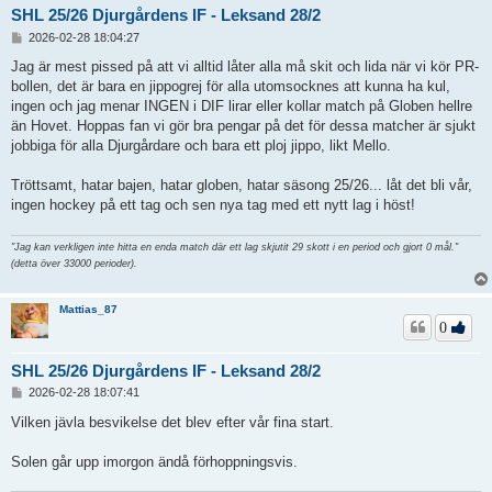
SHL 25/26 Djurgårdens IF - Leksand 28/2
I
2026-02-28 18:04:27
n
l
Jag är mest pissed på att vi alltid låter alla må skit och lida när vi kör PR-
ä
bollen, det är bara en jippogrej för alla utomsocknes att kunna ha kul,
g
ingen och jag menar INGEN i DIF lirar eller kollar match på Globen hellre
g
än Hovet. Hoppas fan vi gör bra pengar på det för dessa matcher är sjukt
jobbiga för alla Djurgårdare och bara ett ploj jippo, likt Mello.
Tröttsamt, hatar bajen, hatar globen, hatar säsong 25/26... låt det bli vår,
ingen hockey på ett tag och sen nya tag med ett nytt lag i höst!
"Jag kan verkligen inte hitta en enda match där ett lag skjutit 29 skott i en period och gjort 0 mål."
(detta över 33000 perioder).
Mattias_87
0
SHL 25/26 Djurgårdens IF - Leksand 28/2
I
2026-02-28 18:07:41
n
l
Vilken jävla besvikelse det blev efter vår fina start.
ä
g
Solen går upp imorgon ändå förhoppningsvis.
g