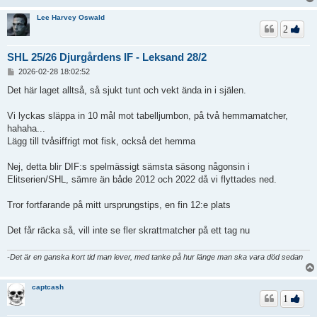
Lee Harvey Oswald
2
SHL 25/26 Djurgårdens IF - Leksand 28/2
I
2026-02-28 18:02:52
n
l
Det här laget alltså, så sjukt tunt och vekt ända in i själen.
ä
g
Vi lyckas släppa in 10 mål mot tabelljumbon, på två hemmamatcher,
g
hahaha...
Lägg till tvåsiffrigt mot fisk, också det hemma
Nej, detta blir DIF:s spelmässigt sämsta säsong någonsin i
Elitserien/SHL, sämre än både 2012 och 2022 då vi flyttades ned.
Tror fortfarande på mitt ursprungstips, en fin 12:e plats
Det får räcka så, vill inte se fler skrattmatcher på ett tag nu
-Det är en ganska kort tid man lever, med tanke på hur länge man ska vara död sedan
captcash
1