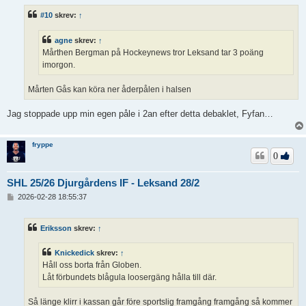
l
ä
#10
skrev:
↑
g
g
agne
skrev:
↑
Mårthen Bergman på Hockeynews tror Leksand tar 3 poäng
imorgon.
Mårten Gås kan köra ner åderpålen i halsen
Jag stoppade upp min egen påle i 2an efter detta debaklet, Fyfan…
fryppe
0
SHL 25/26 Djurgårdens IF - Leksand 28/2
I
2026-02-28 18:55:37
n
l
ä
Eriksson
skrev:
↑
g
g
Knickedick
skrev:
↑
Håll oss borta från Globen.
Låt förbundets blågula loosergäng hålla till där.
Så länge klirr i kassan går före sportslig framgång framgång så kommer