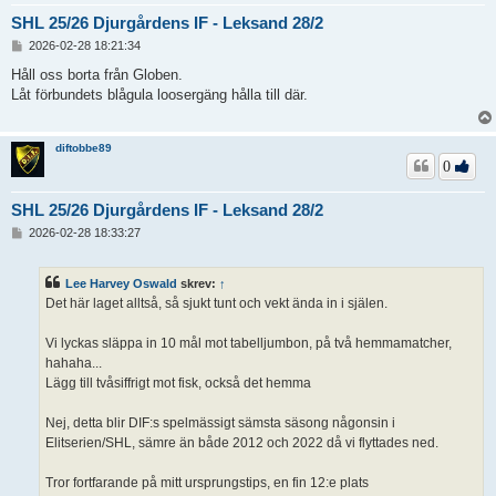
SHL 25/26 Djurgårdens IF - Leksand 28/2
I
2026-02-28 18:21:34
n
l
Håll oss borta från Globen.
ä
Låt förbundets blågula loosergäng hålla till där.
g
g
diftobbe89
0
SHL 25/26 Djurgårdens IF - Leksand 28/2
I
2026-02-28 18:33:27
n
l
ä
Lee Harvey Oswald
skrev:
↑
g
Det här laget alltså, så sjukt tunt och vekt ända in i själen.
g
Vi lyckas släppa in 10 mål mot tabelljumbon, på två hemmamatcher,
hahaha...
Lägg till tvåsiffrigt mot fisk, också det hemma
Nej, detta blir DIF:s spelmässigt sämsta säsong någonsin i
Elitserien/SHL, sämre än både 2012 och 2022 då vi flyttades ned.
Tror fortfarande på mitt ursprungstips, en fin 12:e plats