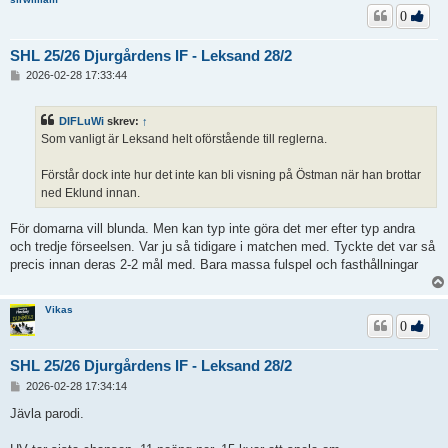
0
SHL 25/26 Djurgårdens IF - Leksand 28/2
I
2026-02-28 17:33:44
n
l
ä
DIFLuWi
skrev:
↑
g
Som vanligt är Leksand helt oförstående till reglerna.
g
Förstår dock inte hur det inte kan bli visning på Östman när han brottar
ned Eklund innan.
För domarna vill blunda. Men kan typ inte göra det mer efter typ andra
och tredje förseelsen. Var ju så tidigare i matchen med. Tyckte det var så
precis innan deras 2-2 mål med. Bara massa fulspel och fasthållningar
Vikas
0
SHL 25/26 Djurgårdens IF - Leksand 28/2
I
2026-02-28 17:34:14
n
l
Jävla parodi.
ä
g