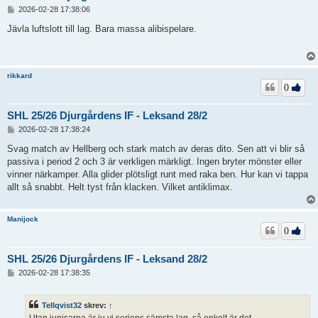
I
2026-02-28 17:38:06
n
l
Jävla luftslott till lag. Bara massa alibispelare.
ä
g
g
rikkard
0
SHL 25/26 Djurgårdens IF - Leksand 28/2
I
2026-02-28 17:38:24
n
l
Svag match av Hellberg och stark match av deras dito. Sen att vi blir så
ä
passiva i period 2 och 3 är verkligen märkligt. Ingen bryter mönster eller
g
vinner närkamper. Alla glider plötsligt runt med raka ben. Hur kan vi tappa
g
allt så snabbt. Helt tyst från klacken. Vilket antiklimax.
Manijock
0
SHL 25/26 Djurgårdens IF - Leksand 28/2
I
2026-02-28 17:38:35
n
l
ä
Tellqvist32
skrev:
↑
g