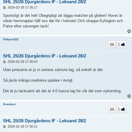
SHL 25/26 Djurgårdens IF - Leksand 28/2
I
2026-02-28 17:35:17
n
l
Sportsligt är det helt Obegripligt att lägga matcher på globen! Hovet är
ä
våran hemmaplan håll oss där för i helvete! Och skeppa Kylington och
g
Palve efter säsongen tack!
g
Tellqvist32
1
SHL 25/26 Djurgårdens IF - Leksand 28/2
I
2026-02-28 17:35:54
n
l
Utan junisarna är ju vi seriens sämsta lag, så enkelt är det.
ä
g
Så jävla många mediokra spelare i övrigt.
g
Det är ju tacksamt att det är 4-5 kassa lag för vår del som nykomling.
Svanken
1
SHL 25/26 Djurgårdens IF - Leksand 28/2
I
2026-02-28 17:36:21
n