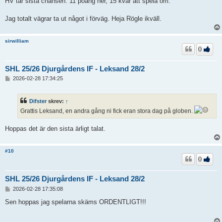
HV tar sista chansen. 11 poäng ner, 15 kvar att spela om.
g
Jag totalt vägrar ta ut något i förväg. Heja Rögle ikväll.
sirwilliam
0
SHL 25/26 Djurgårdens IF - Leksand 28/2
I
2026-02-28 17:34:25
n
l
ä
Difster
skrev:
↑
g
g
Grattis Leksand, en andra gång ni fick eran stora dag på globen.
Hoppas det är den sista ärligt talat.
#10
0
SHL 25/26 Djurgårdens IF - Leksand 28/2
I
2026-02-28 17:35:08
n
l
Sen hoppas jag spelarna skäms ORDENTLIGT!!!
ä
g
g