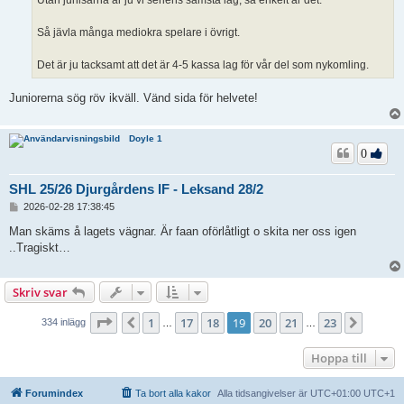
Utan junisarna är ju vi seriens sämsta lag, så enkelt är det.
g
Så jävla många mediokra spelare i övrigt.
Det är ju tacksamt att det är 4-5 kassa lag för vår del som nykomling.
Juniorerna sög röv ikväll. Vänd sida för helvete!
Doyle 1
0
SHL 25/26 Djurgårdens IF - Leksand 28/2
I
2026-02-28 17:38:45
n
l
Man skäms å lagets vägnar. Är faan oförlåtligt o skita ner oss igen
ä
..Tragiskt…
g
g
Skriv svar
Sida
19
av
23
1
17
18
19
20
21
23
Föregående
Nästa
334 inlägg
…
…
Hoppa till
Forumindex
Ta bort alla kakor
Alla tidsangivelser är UTC+01:00 UTC+1