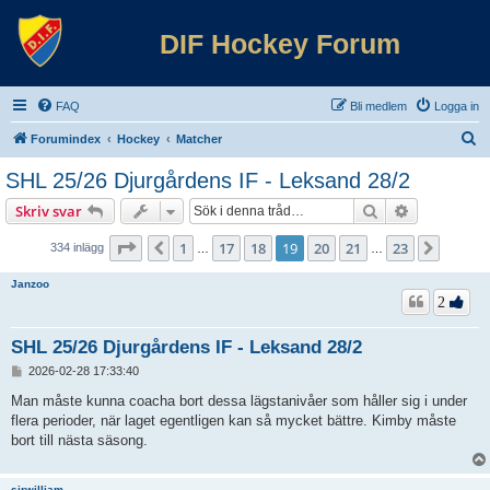
DIF Hockey Forum
FAQ
Bli medlem
Logga in
S
Forumindex
Hockey
Matcher
ö
SHL 25/26 Djurgårdens IF - Leksand 28/2
k
Sök
Avancerad 
Skriv svar
Sida
19
av
23
1
17
18
19
20
21
23
Föregående
Nästa
334 inlägg
…
…
Janzoo
2
SHL 25/26 Djurgårdens IF - Leksand 28/2
I
2026-02-28 17:33:40
n
l
Man måste kunna coacha bort dessa lägstanivåer som håller sig i under
ä
flera perioder, när laget egentligen kan så mycket bättre. Kimby måste
g
bort till nästa säsong.
g
sirwilliam