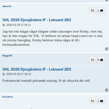
daaviid
2
SHL 25/26 Djurgårdens IF - Leksand 28/2
I
2026-02-28 17:35:11
n
l
Jag har inte klagat något tidigare under säsongen över Kimby, men nej..
ä
han är inte mogen för SHL. Vi behöver en annan head-coach om vi ska
g
nå minsta framgång. Kimby behöver träna några år till i
g
hockeyallsvenskan.
Rigge56
0
SHL 25/26 Djurgårdens IF - Leksand 28/2
I
2026-02-28 17:35:14
n
l
Fruktansvärt mentalt prövande säsong, flr att uttrycka det milt
ä
g
g
Svanken
1