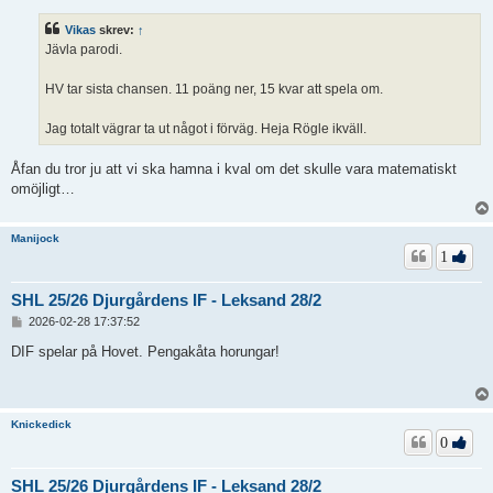
l
ä
Vikas
skrev:
↑
g
Jävla parodi.
g
HV tar sista chansen. 11 poäng ner, 15 kvar att spela om.
Jag totalt vägrar ta ut något i förväg. Heja Rögle ikväll.
Åfan du tror ju att vi ska hamna i kval om det skulle vara matematiskt
omöjligt…
Manijock
1
SHL 25/26 Djurgårdens IF - Leksand 28/2
I
2026-02-28 17:37:52
n
l
DIF spelar på Hovet. Pengakåta horungar!
ä
g
g
Knickedick
0
SHL 25/26 Djurgårdens IF - Leksand 28/2