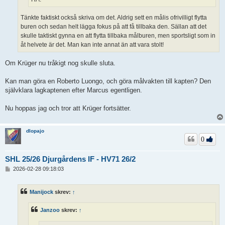
Tänkte faktiskt också skriva om det. Aldrig sett en målis ofrivilligt flytta
buren och sedan helt lägga fokus på att få tillbaka den. Sällan att det
skulle taktiskt gynna en att flytta tillbaka målburen, men sportsligt som in
åt helvete är det. Man kan inte annat än att vara stolt!
Om Krüger nu tråkigt nog skulle sluta.
Kan man göra en Roberto Luongo, och göra målvakten till kapten? Den
självklara lagkaptenen efter Marcus egentligen.
Nu hoppas jag och tror att Krüger fortsätter.
dlopajo
0
SHL 25/26 Djurgårdens IF - HV71 26/2
I
2026-02-28 09:18:03
n
l
ä
Manijock
skrev:
↑
g
g
Janzoo
skrev:
↑