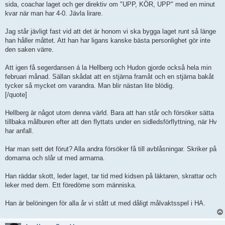
sida, coachar laget och ger direktiv om "UPP, KÖR, UPP" med en minut
kvar när man har 4-0. Jävla lirare.
Jag står jävligt fast vid att det är honom vi ska bygga laget runt så länge
han håller måttet. Att han har ligans kanske bästa personlighet gör inte
den saken värre.
Att igen få segerdansen á la Hellberg och Hudon gjorde också hela min
februari månad. Sällan skådat att en stjärna framåt och en stjärna bakåt
tycker så mycket om varandra. Man blir nästan lite blödig.
[/quote]
Hellberg är något utom denna värld. Bara att han står och försöker sätta
tillbaka målburen efter att den flyttats under en sidledsförflyttning, när Hv
har anfall.
Har man sett det förut? Alla andra försöker få till avblåsningar. Skriker på
domarna och slår ut med armarna.
Han räddar skott, leder laget, tar tid med kidsen på läktaren, skrattar och
leker med dem. Ett föredöme som människa.
Han är belöningen för alla år vi stått ut med dåligt målvaktsspel i HA.