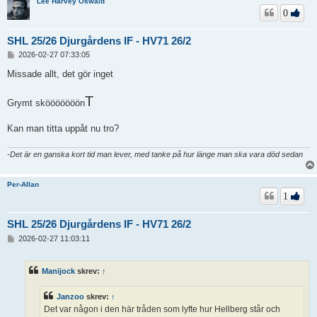
Lee Harvey Oswald
0
SHL 25/26 Djurgårdens IF - HV71 26/2
I
2026-02-27 07:33:05
n
l
Missade allt, det gör inget
ä
g
T
g
Grymt skööööööön
Kan man titta uppåt nu tro?
-Det är en ganska kort tid man lever, med tanke på hur länge man ska vara död sedan
Per-Allan
1
SHL 25/26 Djurgårdens IF - HV71 26/2
I
2026-02-27 11:03:11
n
l
ä
Manijock
skrev:
↑
g
g
Janzoo
skrev:
↑
Det var någon i den här tråden som lyfte hur Hellberg står och