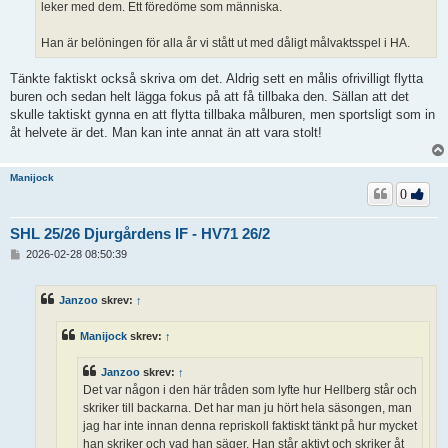
leker med dem. Ett föredöme som människa.
Han är belöningen för alla år vi stått ut med dåligt målvaktsspel i HA.
Tänkte faktiskt också skriva om det. Aldrig sett en målis ofrivilligt flytta
buren och sedan helt lägga fokus på att få tillbaka den. Sällan att det
skulle taktiskt gynna en att flytta tillbaka målburen, men sportsligt som in
åt helvete är det. Man kan inte annat än att vara stolt!
Manijock
0
SHL 25/26 Djurgårdens IF - HV71 26/2
I
2026-02-28 08:50:39
n
l
ä
Janzoo
skrev:
↑
g
g
Manijock
skrev:
↑
Janzoo
skrev:
↑
Det var någon i den här tråden som lyfte hur Hellberg står och
skriker till backarna. Det har man ju hört hela säsongen, man
jag har inte innan denna repriskoll faktiskt tänkt på hur mycket
han skriker och vad han säger. Han står aktivt och skriker åt