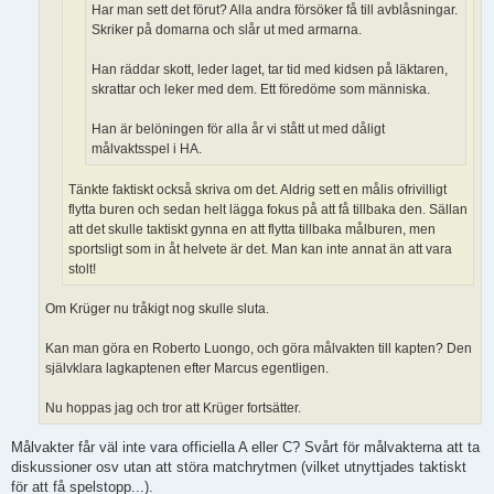
Har man sett det förut? Alla andra försöker få till avblåsningar.
Skriker på domarna och slår ut med armarna.
Han räddar skott, leder laget, tar tid med kidsen på läktaren,
skrattar och leker med dem. Ett föredöme som människa.
Han är belöningen för alla år vi stått ut med dåligt
målvaktsspel i HA.
Tänkte faktiskt också skriva om det. Aldrig sett en målis ofrivilligt
flytta buren och sedan helt lägga fokus på att få tillbaka den. Sällan
att det skulle taktiskt gynna en att flytta tillbaka målburen, men
sportsligt som in åt helvete är det. Man kan inte annat än att vara
stolt!
Om Krüger nu tråkigt nog skulle sluta.
Kan man göra en Roberto Luongo, och göra målvakten till kapten? Den
självklara lagkaptenen efter Marcus egentligen.
Nu hoppas jag och tror att Krüger fortsätter.
Målvakter får väl inte vara officiella A eller C? Svårt för målvakterna att ta
diskussioner osv utan att störa matchrytmen (vilket utnyttjades taktiskt
för att få spelstopp...).