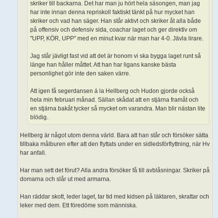
skriker till backarna. Det har man ju hört hela säsongen, man jag
har inte innan denna repriskoll faktiskt tänkt på hur mycket han
skriker och vad han säger. Han står aktivt och skriker åt alla både
på offensiv och defensiv sida, coachar laget och ger direktiv om
"UPP, KÖR, UPP" med en minut kvar när man har 4-0. Jävla lirare.
Jag står jävligt fast vid att det är honom vi ska bygga laget runt så
länge han håller måttet. Att han har ligans kanske bästa
personlighet gör inte den saken värre.
Att igen få segerdansen á la Hellberg och Hudon gjorde också
hela min februari månad. Sällan skådat att en stjärna framåt och
en stjärna bakåt tycker så mycket om varandra. Man blir nästan lite
blödig.
Hellberg är något utom denna värld. Bara att han står och försöker sätta
tillbaka målburen efter att den flyttats under en sidledsförflyttning, när Hv
har anfall.
Har man sett det förut? Alla andra försöker få till avblåsningar. Skriker på
domarna och slår ut med armarna.
Han räddar skott, leder laget, tar tid med kidsen på läktaren, skrattar och
leker med dem. Ett föredöme som människa.