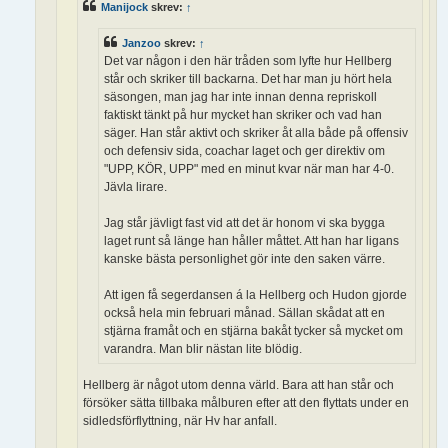
Manijock
skrev:
↑
Janzoo
skrev:
↑
Det var någon i den här tråden som lyfte hur Hellberg
står och skriker till backarna. Det har man ju hört hela
säsongen, man jag har inte innan denna repriskoll
faktiskt tänkt på hur mycket han skriker och vad han
säger. Han står aktivt och skriker åt alla både på offensiv
och defensiv sida, coachar laget och ger direktiv om
"UPP, KÖR, UPP" med en minut kvar när man har 4-0.
Jävla lirare.
Jag står jävligt fast vid att det är honom vi ska bygga
laget runt så länge han håller måttet. Att han har ligans
kanske bästa personlighet gör inte den saken värre.
Att igen få segerdansen á la Hellberg och Hudon gjorde
också hela min februari månad. Sällan skådat att en
stjärna framåt och en stjärna bakåt tycker så mycket om
varandra. Man blir nästan lite blödig.
Hellberg är något utom denna värld. Bara att han står och
försöker sätta tillbaka målburen efter att den flyttats under en
sidledsförflyttning, när Hv har anfall.