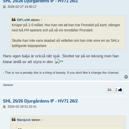
SHL 25/26 Djurgårdens IF - HV71 26/2
I
2026-02-27 14:40:17
n
l
ä
DIFLuWi
skrev:
↑
g
Krüger på 1-0 målet. Hur han vet att han har Frondell på kant, stänger
g
ned två HV-spelare och på så vis renställer Frondell.
Skulle han inte vara skadad så vettefan om han inte vore en av SHLs
tydligaste toppspelare.
Hans egen balja är också rätt sjuk. Skottet tar på en leksing men han
klarar ändå av att styra in den.
- This is not a penalty this is a thing of beauty. If you don't like it change the channel.
Janzoo
2
SHL 25/26 Djurgårdens IF - HV71 26/2
I
2026-02-28 01:32:41
n
l
ä
Manijock
skrev:
↑
g
g