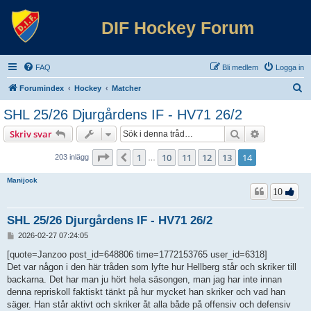
DIF Hockey Forum
FAQ
Bli medlem
Logga in
S
Forumindex
Hockey
Matcher
ö
SHL 25/26 Djurgårdens IF - HV71 26/2
k
Sök
Avancerad 
Skriv svar
Sida
14
av
14
1
10
11
12
13
14
Föregående
203 inlägg
…
Manijock
10
SHL 25/26 Djurgårdens IF - HV71 26/2
I
2026-02-27 07:24:05
n
l
[quote=Janzoo post_id=648806 time=1772153765 user_id=6318]
ä
Det var någon i den här tråden som lyfte hur Hellberg står och skriker till
g
backarna. Det har man ju hört hela säsongen, man jag har inte innan
g
denna repriskoll faktiskt tänkt på hur mycket han skriker och vad han
säger. Han står aktivt och skriker åt alla både på offensiv och defensiv