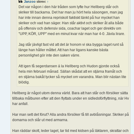
Janzoo
skrev:
↑
Det var någon i den här tråden som lyfte hur Hellberg står och
skriker till backarna. Det har man ju hört hela säsongen, man jag
har inte innan denna repriskoll faktiskt tänkt på hur mycket han
skriker och vad han säger. Han står aktivt och skriker åt alla både
på offensiv och defensiv sida, coachar laget och ger direktiv om
"UPP, KÖR, UPP" med en minut kvar när man har 4-0. Jävla lirare.
Jag står jävligt fast vid att det är honom vi ska bygga laget runt så
länge han håller måttet. Att han har ligans kanske bästa
personlighet gör inte den saken värre.
Att igen få segerdansen á la Hellberg och Hudon gjorde också
hela min februari månad. Sällan skådat att en stjärna framåt och
en stjärna bakåt tycker så mycket om varandra. Man blir nästan lite
blödig.
Hellberg är något utom denna värld. Bara att han står och försöker sätta
tillbaka målburen efter att den flyttats under en sidledsförflyttning, när Hv
har anfall.
Har man sett det förut? Alla andra försöker få till avblåsningar. Skriker på
domarna och slår ut med armarna.
Han räddar skott, leder laget, tar tid med kidsen på läktaren, skrattar och