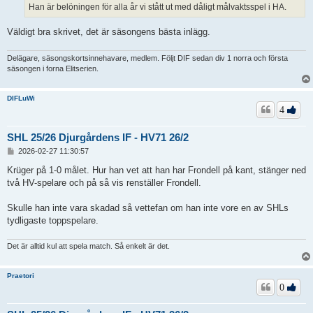
Han är belöningen för alla år vi stått ut med dåligt målvaktsspel i HA.
Väldigt bra skrivet, det är säsongens bästa inlägg.
Delägare, säsongskortsinnehavare, medlem. Följt DIF sedan div 1 norra och första
säsongen i forna Elitserien.
DIFLuWi
4
SHL 25/26 Djurgårdens IF - HV71 26/2
I
2026-02-27 11:30:57
n
l
Krüger på 1-0 målet. Hur han vet att han har Frondell på kant, stänger ned
ä
två HV-spelare och på så vis renställer Frondell.
g
g
Skulle han inte vara skadad så vettefan om han inte vore en av SHLs
tydligaste toppspelare.
Det är alltid kul att spela match. Så enkelt är det.
Praetori
0