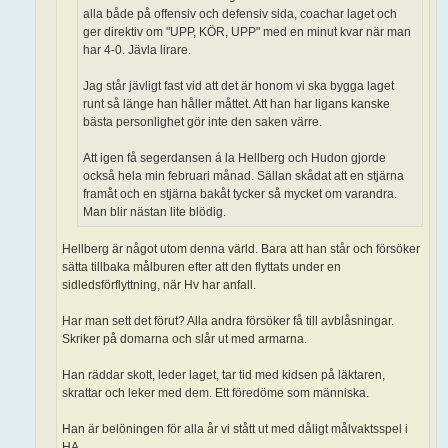
alla både på offensiv och defensiv sida, coachar laget och
ger direktiv om "UPP, KÖR, UPP" med en minut kvar när man
har 4-0. Jävla lirare.
Jag står jävligt fast vid att det är honom vi ska bygga laget
runt så länge han håller måttet. Att han har ligans kanske
bästa personlighet gör inte den saken värre.
Att igen få segerdansen á la Hellberg och Hudon gjorde
också hela min februari månad. Sällan skådat att en stjärna
framåt och en stjärna bakåt tycker så mycket om varandra.
Man blir nästan lite blödig.
Hellberg är något utom denna värld. Bara att han står och försöker
sätta tillbaka målburen efter att den flyttats under en
sidledsförflyttning, när Hv har anfall.
Har man sett det förut? Alla andra försöker få till avblåsningar.
Skriker på domarna och slår ut med armarna.
Han räddar skott, leder laget, tar tid med kidsen på läktaren,
skrattar och leker med dem. Ett föredöme som människa.
Han är belöningen för alla år vi stått ut med dåligt målvaktsspel i
HA.