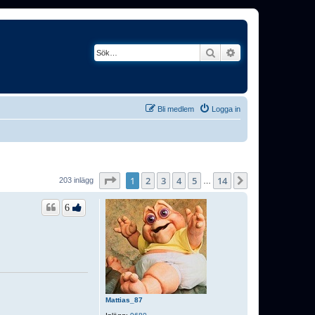
Sök
Avancerad söknin
Bli medlem
Logga in
Sida
1
av
14
1
2
3
4
5
14
Nästa
203 inlägg
…
6
Mattias_87