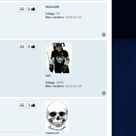
p
p
WallinDIF
0
Inlägg:
70
Blev medlem:
2026-02-22
U
p
p
0
#87
Inlägg:
1843
Blev medlem:
2012-01-26
U
p
p
3
captcash