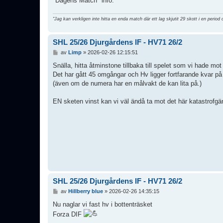
"Dagens Match" info.
"Jag kan verkligen inte hitta en enda match där ett lag skjutit 29 skott i en period 
SHL 25/26 Djurgårdens IF - HV71 26/2
I
av
Limp
»
2026-02-26 12:15:51
n
l
Snälla, hitta åtminstone tillbaka till spelet som vi hade mot
ä
Det har gått 45 omgångar och Hv ligger fortfarande kvar på 
g
(även om de numera har en målvakt de kan lita på.)
g
EN sketen vinst kan vi väl ändå ta mot det här katastrofgä
SHL 25/26 Djurgårdens IF - HV71 26/2
I
av
Hillberry blue
»
2026-02-26 14:35:15
n
l
Nu naglar vi fast hv i bottenträsket
ä
Forza DIF
g
g