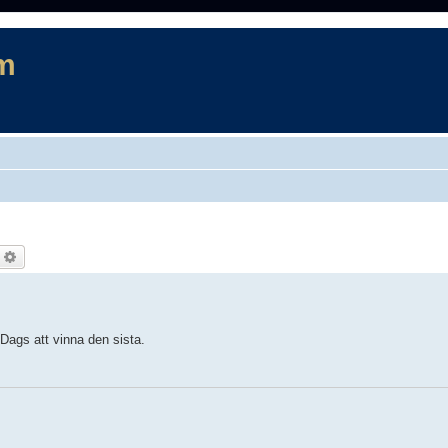
m
ök
Avancerad sökning
Dags att vinna den sista.