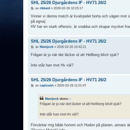
SHL 25/26 Djurgårdens IF - HV71 26/2
I
av
rikkard
»
2026-02-26 10:25:17
n
l
Vinner vi denna match är kvalspelet borta och vägen mot sl
ä
på egna).
g
HV har en stark offensiv, är snabba och skapar mycket framå
g
SHL 25/26 Djurgårdens IF - HV71 26/2
I
av
Manijock
»
2026-02-26 10:42:21
n
l
Frågan är ju när det läcker ut att Hellberg blivit sjuk?
ä
g
Inte står han mot Hv väl?
g
SHL 25/26 Djurgårdens IF - HV71 26/2
I
av
captcash
»
2026-02-26 11:01:47
n
l
ä
Manijock
skrev:
↑
g
Frågan är ju när det läcker ut att Hellberg blivit sjuk?
g
Inte står han mot Hv väl?
Förväntar mig både honom och Hudon på planen, annars är d