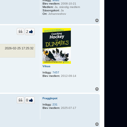
Inlägg:
9680
Blev medlem:
2008-10-21
Medlem:
Ja, ständig medlem
Säsongskort:
Ja
Ort:
Johanneshov
U
p
p
2
2026-02-25 17:25:32
Vikas
Inlägg:
7457
Blev medlem:
2012-09-14
U
p
p
Fragglepot
0
Inlägg:
231
Blev medlem:
2025-07-17
U