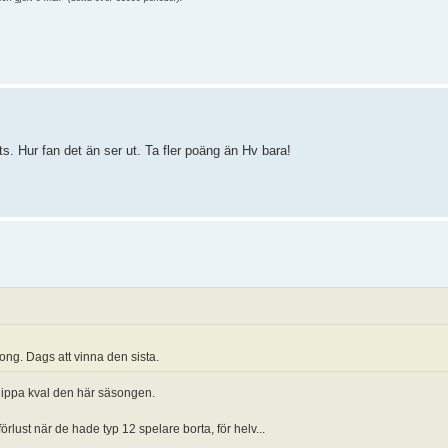
ts. Hur fan det än ser ut. Ta fler poäng än Hv bara!
ong. Dags att vinna den sista.
 slippa kval den här säsongen.
förlust när de hade typ 12 spelare borta, för helv...