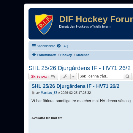
DIF Hockey Foru
Djurgården Hockeys officiella forum
Snabblänkar
FAQ
Forumindex
Hockey
Matcher
SHL 25/26 Djurgårdens IF - HV71 26/2
S
Skriv svar
SHL 25/26 Djurgårdens IF - HV71 26/2
I
av
Mattias_87
»
2026-02-25 17:25:32
n
l
Vi har förlorat samtliga tre matcher mot HV denna säsong. 
ä
g
g
Avskaffa tre mot tre