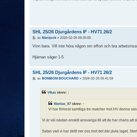
SHL 25/26 Djurgårdens IF - HV71 26/2
I
av
Manijock
»
2026-02-26 09:26:05
n
l
Vinn bara. Vill inte höra någon om effort och bra arbetsinsa
ä
g
Hjärnan säger 1-5
g
SHL 25/26 Djurgårdens IF - HV71 26/2
I
av
BOMBOM BOUCHARD
»
2026-02-26 09:41:59
n
l
ä
Vikas
skrev:
↑
g
g
Mattias_87
skrev:
↑
Vi har förlorat samtliga tre matcher mot HV denna säs
Vi är väl nästan enskilt ansvariga till att de har chans att
Satan vad vi har skitit ner oss mot det där jävla laget. Stor