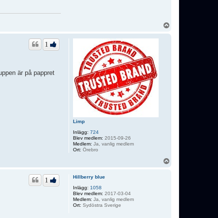
U
p
p
1
ruppen är på pappret
Limp
Inlägg:
724
Blev medlem:
2015-09-26
Medlem:
Ja, vanlig medlem
Ort:
Örebro
U
p
p
Hillberry blue
1
Inlägg:
1058
Blev medlem:
2017-03-04
Medlem:
Ja, vanlig medlem
Ort:
Sydöstra Sverige