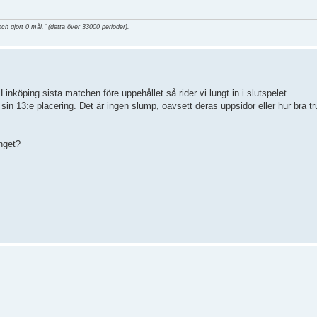
och gjort 0 mål." (detta över 33000 perioder).
 Linköping sista matchen före uppehållet så rider vi lungt in i slutspelet.
sin 13:e placering. Det är ingen slump, oavsett deras uppsidor eller hur bra t
nget?