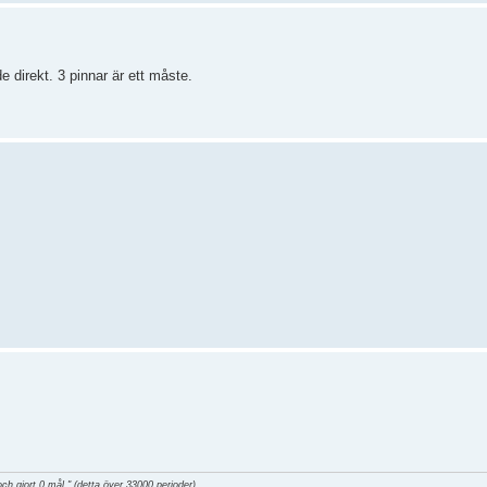
 direkt. 3 pinnar är ett måste.
och gjort 0 mål." (detta över 33000 perioder).