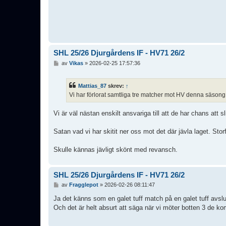
SHL 25/26 Djurgårdens IF - HV71 26/2
I
av
Vikas
»
2026-02-25 17:57:36
n
l
ä
Mattias_87
skrev:
↑
g
Vi har förlorat samtliga tre matcher mot HV denna säsong.
g
Vi är väl nästan enskilt ansvariga till att de har chans att 
Satan vad vi har skitit ner oss mot det där jävla laget. Storf
Skulle kännas jävligt skönt med revansch.
SHL 25/26 Djurgårdens IF - HV71 26/2
I
av
Fragglepot
»
2026-02-26 08:11:47
n
l
Ja det känns som en galet tuff match på en galet tuff avsl
ä
Och det är helt absurt att säga när vi möter botten 3 de 
g
g