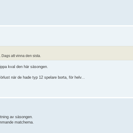
 Dags att vinna den sista.
slippa kval den här säsongen.
örlust när de hade typ 12 spelare borta, för helv...
utning av säsongen.
kommande matcherna.