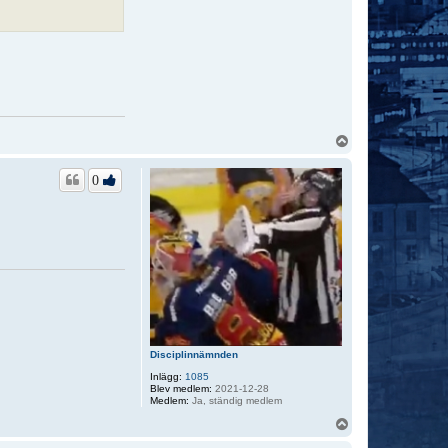
U
p
p
0
Disciplinnämnden
Inlägg:
1085
Blev medlem:
2021-12-28
Medlem:
Ja, ständig medlem
U
p