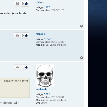
p
rikkard
0
Inlägg:
1427
Blev medlem:
2007-01-26
 misstag (inte bjuda
U
p
p
Manijock
0
Inlägg:
11348
Blev medlem:
2012-04-30
Medlem:
Ja, vanlig medlem
U
p
p
1
2026-02-26 10:42:21
captcash
Inlägg:
5672
Blev medlem:
2012-03-31
Medlem:
Ja, vanlig medlem
st dessa två i
Ort:
Sthlm