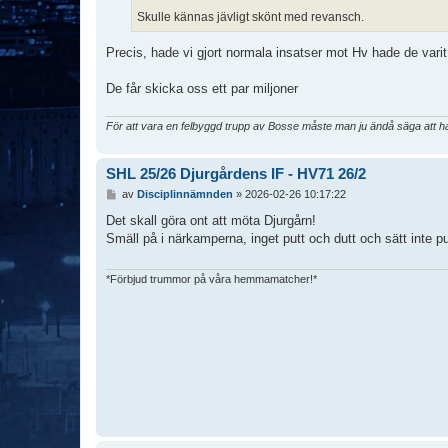
Skulle kännas jävligt skönt med revansch.
Precis, hade vi gjort normala insatser mot Hv hade de varit
De får skicka oss ett par miljoner
För att vara en felbyggd trupp av Bosse måste man ju ändå säga att han 
SHL 25/26 Djurgårdens IF - HV71 26/2
I
av
Disciplinnämnden
»
2026-02-26 10:17:22
n
l
Det skall göra ont att möta Djurgårn!
ä
Smäll på i närkamperna, inget putt och dutt och sätt inte 
g
g
*Förbjud trummor på våra hemmamatcher!*