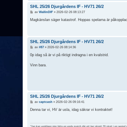
SHL 25/26 Djurgårdens IF - HV71 26/2
I
av
WallinDIF
»
2026-02-26 08:13:27
n
l
Magkänslan säger katastrof. Hoppas spelarna är påkopplade
ä
g
g
SHL 25/26 Djurgårdens IF - HV71 26/2
I
av
#87
»
2026-02-26 08:14:36
n
l
0p idag så är vi på riktigt indragna i en kvalstrid.
ä
g
Vinn bara.
g
SHL 25/26 Djurgårdens IF - HV71 26/2
I
av
captcash
»
2026-02-26 09:16:41
n
l
Denna tar vi, HV är usla, idag säkrar vi kontraktet!
ä
g
g
"Jag kan verkligen inte hitta en enda match där ett lag skjutit 29 skott i en period 