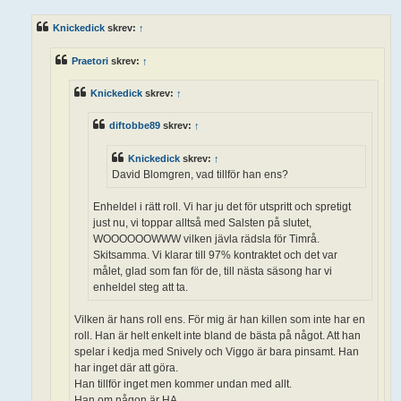
l
ä
Knickedick
skrev:
↑
g
g
Praetori
skrev:
↑
Knickedick
skrev:
↑
diftobbe89
skrev:
↑
Knickedick
skrev:
↑
David Blomgren, vad tillför han ens?
Enheldel i rätt roll. Vi har ju det för utspritt och spretigt
just nu, vi toppar alltså med Salsten på slutet,
WOOOOOOWWW vilken jävla rädsla för Timrå.
Skitsamma. Vi klarar till 97% kontraktet och det var
målet, glad som fan för de, till nästa säsong har vi
enheldel steg att ta.
Vilken är hans roll ens. För mig är han killen som inte har en
roll. Han är helt enkelt inte bland de bästa på något. Att han
spelar i kedja med Snively och Viggo är bara pinsamt. Han
har inget där att göra.
Han tillför inget men kommer undan med allt.
Han om någon är HA