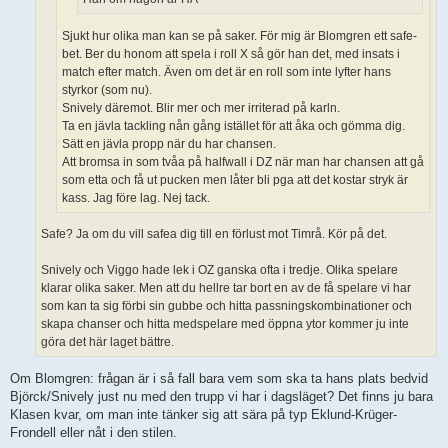
Sjukt hur olika man kan se på saker. För mig är Blomgren ett safe-
bet. Ber du honom att spela i roll X så gör han det, med insats i
match efter match. Även om det är en roll som inte lyfter hans
styrkor (som nu).
Snively däremot. Blir mer och mer irriterad på karln.
Ta en jävla tackling nån gång istället för att åka och gömma dig.
Sätt en jävla propp när du har chansen.
Att bromsa in som tvåa på halfwall i DZ när man har chansen att gå
som etta och få ut pucken men låter bli pga att det kostar stryk är
kass. Jag före lag. Nej tack.
Safe? Ja om du vill safea dig till en förlust mot Timrå. Kör på det.
Snively och Viggo hade lek i OZ ganska ofta i tredje. Olika spelare
klarar olika saker. Men att du hellre tar bort en av de få spelare vi har
som kan ta sig förbi sin gubbe och hitta passningskombinationer och
skapa chanser och hitta medspelare med öppna ytor kommer ju inte
göra det här laget bättre.
Om Blomgren: frågan är i så fall bara vem som ska ta hans plats bedvid
Björck/Snively just nu med den trupp vi har i dagsläget? Det finns ju bara
Klasen kvar, om man inte tänker sig att sära på typ Eklund-Krüger-
Frondell eller nåt i den stilen.