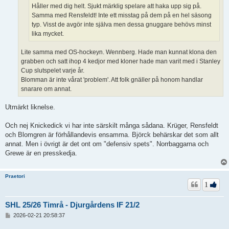
Håller med dig helt. Sjukt märklig spelare att haka upp sig på.
Samma med Rensfeldt! Inte ett misstag på dem på en hel säsong
typ. Visst de avgör inte själva men dessa gnuggare behövs minst
lika mycket.
Lite samma med OS-hockeyn. Wennberg. Hade man kunnat klona den
grabben och satt ihop 4 kedjor med kloner hade man varit med i Stanley
Cup slutspelet varje år.
Blomman är inte vårat 'problem'. Att folk gnäller på honom handlar
snarare om annat.
Utmärkt liknelse.
Och nej Knickedick vi har inte särskilt många sådana. Krüger, Rensfeldt
och Blomgren är förhållandevis ensamma. Björck behärskar det som allt
annat. Men i övrigt är det ont om "defensiv spets". Norrbaggarna och
Grewe är en presskedja.
Praetori
1
SHL 25/26 Timrå - Djurgårdens IF 21/2
I
2026-02-21 20:58:37
n
l