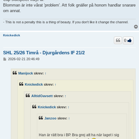
Blomman är inte vårat 'problem'. Att folk gnäller på honom handlar snarare
om annat.
- This is not a penalty this is a thing of beauty. If you don't like it change the channel.
Knickedick
0
SHL 25/26 Timrå - Djurgårdens IF 21/2
I
2026-02-21 20:46:49
n
l
ä
Manijock
skrev:
↑
g
g
Knickedick
skrev:
↑
AlltidOavsett
skrev:
↑
Knickedick
skrev:
↑
Janzoo
skrev:
↑
Han är rätt bra i BP. Bra grej att ha när laget i sig