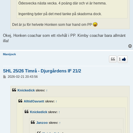
Ödesvecka nästa vecka. 4 poäng där och vi är hemma.
Ingenting tyder på det med tanke på skadorna dock.
Det är ju för helvete Honken som har hand om PP
Okej, Honken coachar som ett rövhål i PP. Kimby coachar bara allmänt
illa!
Manijock
1
SHL 25/26 Timrå - Djurgårdens IF 21/2
I
2026-02-21 20:43:56
n
l
ä
Knickedick
skrev:
↑
g
g
AlltidOavsett
skrev:
↑
Knickedick
skrev:
↑
Janzoo
skrev:
↑