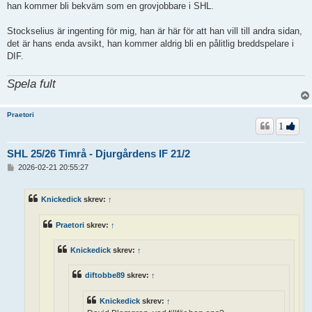
han kommer bli bekväm som en grovjobbare i SHL.
Stockselius är ingenting för mig, han är här för att han vill till andra sidan,
det är hans enda avsikt, han kommer aldrig bli en pålitlig breddspelare i
DIF.
Spela fult
Praetori
1
SHL 25/26 Timrå - Djurgårdens IF 21/2
I
2026-02-21 20:55:27
n
l
ä
Knickedick
skrev:
↑
g
g
Praetori
skrev:
↑
Knickedick
skrev:
↑
diftobbe89
skrev:
↑
Knickedick
skrev:
↑