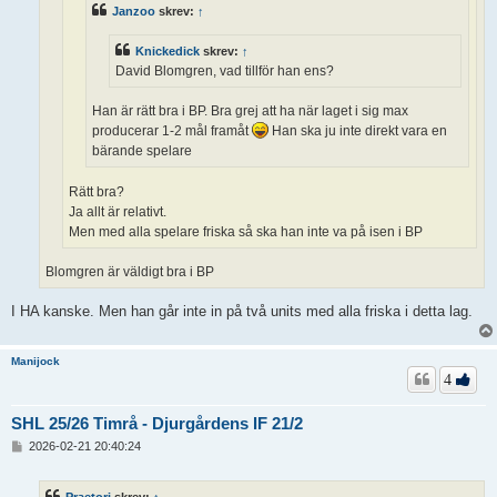
Janzoo
skrev:
↑
Knickedick
skrev:
↑
David Blomgren, vad tillför han ens?
Han är rätt bra i BP. Bra grej att ha när laget i sig max
producerar 1-2 mål framåt
Han ska ju inte direkt vara en
bärande spelare
Rätt bra?
Ja allt är relativt.
Men med alla spelare friska så ska han inte va på isen i BP
Blomgren är väldigt bra i BP
I HA kanske. Men han går inte in på två units med alla friska i detta lag.
Manijock
4
SHL 25/26 Timrå - Djurgårdens IF 21/2
I
2026-02-21 20:40:24
n
l
ä
Praetori
skrev:
↑