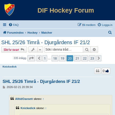
DIF Hockey Forum
FAQ
Bli medlem
Logga in
S
Forumindex
Hockey
Matcher
ö
SHL 25/26 Timrå - Djurgårdens IF 21/2
k
Sök
Avancerad 
Skriv svar
Sida
20
av
23
1
18
19
20
21
22
23
Föregående
Nästa
335 inlägg
…
Knickedick
0
SHL 25/26 Timrå - Djurgårdens IF 21/2
I
2026-02-21 20:39:34
n
l
ä
AlltidOavsett
skrev:
↑
g
g
Knickedick
skrev:
↑