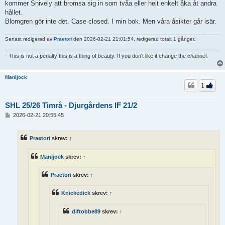
kommer Snively att bromsa sig in som tvåa eller helt enkelt åka åt andra
hållet.
Blomgren gör inte det. Case closed. I min bok. Men våra åsikter går isär.
Senast redigerad av
Praetori
den 2026-02-21 21:01:54, redigerad totalt 1 gånger.
- This is not a penalty this is a thing of beauty. If you don't like it change the channel.
Manijock
1
SHL 25/26 Timrå - Djurgårdens IF 21/2
I
2026-02-21 20:55:45
n
l
ä
Praetori
skrev:
↑
g
g
Manijock
skrev:
↑
Praetori
skrev:
↑
Knickedick
skrev:
↑
diftobbe89
skrev:
↑