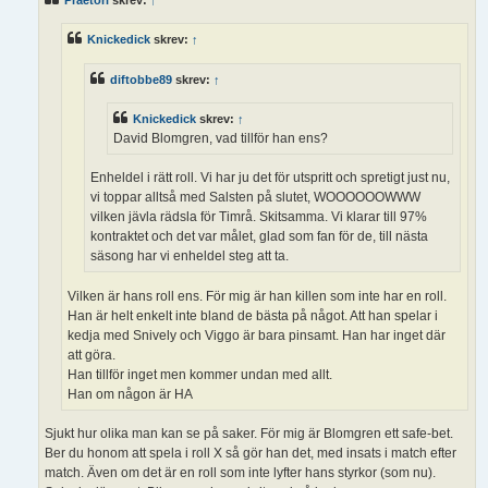
g
g
Knickedick
skrev:
↑
diftobbe89
skrev:
↑
Knickedick
skrev:
↑
David Blomgren, vad tillför han ens?
Enheldel i rätt roll. Vi har ju det för utspritt och spretigt just nu,
vi toppar alltså med Salsten på slutet, WOOOOOOWWW
vilken jävla rädsla för Timrå. Skitsamma. Vi klarar till 97%
kontraktet och det var målet, glad som fan för de, till nästa
säsong har vi enheldel steg att ta.
Vilken är hans roll ens. För mig är han killen som inte har en roll.
Han är helt enkelt inte bland de bästa på något. Att han spelar i
kedja med Snively och Viggo är bara pinsamt. Han har inget där
att göra.
Han tillför inget men kommer undan med allt.
Han om någon är HA
Sjukt hur olika man kan se på saker. För mig är Blomgren ett safe-bet.
Ber du honom att spela i roll X så gör han det, med insats i match efter
match. Även om det är en roll som inte lyfter hans styrkor (som nu).