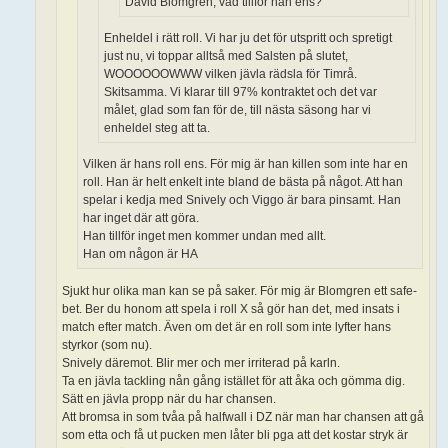
David Blomgren, vad tillför han ens?
Enheldel i rätt roll. Vi har ju det för utspritt och spretigt
just nu, vi toppar alltså med Salsten på slutet,
WOOOOOOWWW vilken jävla rädsla för Timrå.
Skitsamma. Vi klarar till 97% kontraktet och det var
målet, glad som fan för de, till nästa säsong har vi
enheldel steg att ta.
Vilken är hans roll ens. För mig är han killen som inte har en
roll. Han är helt enkelt inte bland de bästa på något. Att han
spelar i kedja med Snively och Viggo är bara pinsamt. Han
har inget där att göra.
Han tillför inget men kommer undan med allt.
Han om någon är HA
Sjukt hur olika man kan se på saker. För mig är Blomgren ett safe-
bet. Ber du honom att spela i roll X så gör han det, med insats i
match efter match. Även om det är en roll som inte lyfter hans
styrkor (som nu).
Snively däremot. Blir mer och mer irriterad på karln.
Ta en jävla tackling nån gång istället för att åka och gömma dig.
Sätt en jävla propp när du har chansen.
Att bromsa in som tvåa på halfwall i DZ när man har chansen att gå
som etta och få ut pucken men låter bli pga att det kostar stryk är