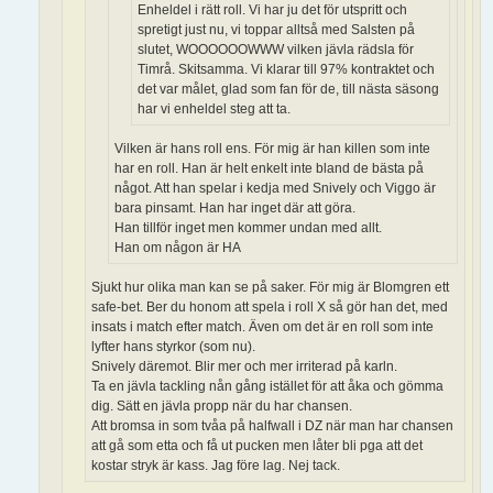
Enheldel i rätt roll. Vi har ju det för utspritt och
spretigt just nu, vi toppar alltså med Salsten på
slutet, WOOOOOOWWW vilken jävla rädsla för
Timrå. Skitsamma. Vi klarar till 97% kontraktet och
det var målet, glad som fan för de, till nästa säsong
har vi enheldel steg att ta.
Vilken är hans roll ens. För mig är han killen som inte
har en roll. Han är helt enkelt inte bland de bästa på
något. Att han spelar i kedja med Snively och Viggo är
bara pinsamt. Han har inget där att göra.
Han tillför inget men kommer undan med allt.
Han om någon är HA
Sjukt hur olika man kan se på saker. För mig är Blomgren ett
safe-bet. Ber du honom att spela i roll X så gör han det, med
insats i match efter match. Även om det är en roll som inte
lyfter hans styrkor (som nu).
Snively däremot. Blir mer och mer irriterad på karln.
Ta en jävla tackling nån gång istället för att åka och gömma
dig. Sätt en jävla propp när du har chansen.
Att bromsa in som tvåa på halfwall i DZ när man har chansen
att gå som etta och få ut pucken men låter bli pga att det
kostar stryk är kass. Jag före lag. Nej tack.