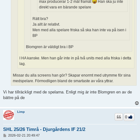
max producerar 1-2 mål framåt
Han ska ju inte
direkt vara en bärande spelare
Rätt bra?
Ja allt är relativt.
Men med alla spelare friska så ska han inte va på isen i
BP
Blomgren är väldigt bra i BP
I HA kanske. Men han går inte in på två units med alla friska i detta
lag.
Missar du alla screens han gör? Skapar enormt med utrymme för sina
medspelare. Förmodligen bland de smartaste av våra yttrar.
Vi har tillräckligt med de spelarna. Enligt mig är inte Blomgren en av de
bättre på de
Limp
0
SHL 25/26 Timrå - Djurgårdens IF 21/2
I
2026-02-21 20:49:47
n