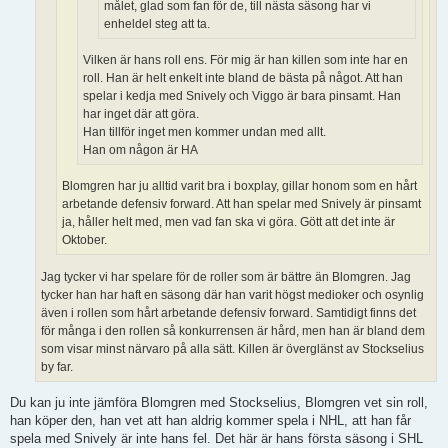
målet, glad som fan för de, till nästa säsong har vi
enheldel steg att ta.
Vilken är hans roll ens. För mig är han killen som inte har en
roll. Han är helt enkelt inte bland de bästa på något. Att han
spelar i kedja med Snively och Viggo är bara pinsamt. Han
har inget där att göra.
Han tillför inget men kommer undan med allt.
Han om någon är HA
Blomgren har ju alltid varit bra i boxplay, gillar honom som en hårt
arbetande defensiv forward. Att han spelar med Snively är pinsamt
ja, håller helt med, men vad fan ska vi göra. Gött att det inte är
Oktober.
Jag tycker vi har spelare för de roller som är bättre än Blomgren. Jag
tycker han har haft en säsong där han varit högst medioker och osynlig
även i rollen som hårt arbetande defensiv forward. Samtidigt finns det
för många i den rollen så konkurrensen är hård, men han är bland dem
som visar minst närvaro på alla sätt. Killen är överglänst av Stockselius
by far.
Du kan ju inte jämföra Blomgren med Stockselius, Blomgren vet sin roll,
han köper den, han vet att han aldrig kommer spela i NHL, att han får
spela med Snively är inte hans fel. Det här är hans första säsong i SHL