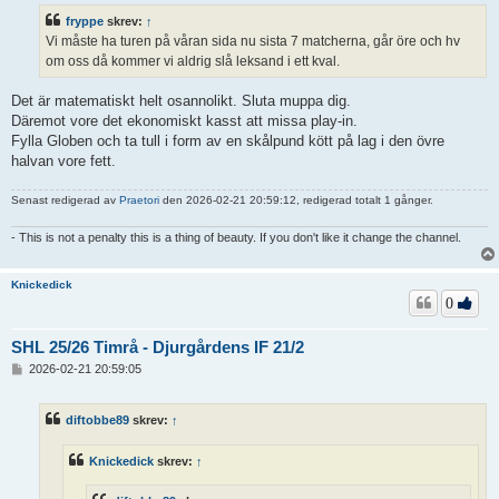
ä
fryppe
skrev:
↑
g
Vi måste ha turen på våran sida nu sista 7 matcherna, går öre och hv
g
om oss då kommer vi aldrig slå leksand i ett kval.
Det är matematiskt helt osannolikt. Sluta muppa dig.
Däremot vore det ekonomiskt kasst att missa play-in.
Fylla Globen och ta tull i form av en skålpund kött på lag i den övre
halvan vore fett.
Senast redigerad av
Praetori
den 2026-02-21 20:59:12, redigerad totalt 1 gånger.
- This is not a penalty this is a thing of beauty. If you don't like it change the channel.
Knickedick
0
SHL 25/26 Timrå - Djurgårdens IF 21/2
I
2026-02-21 20:59:05
n
l
ä
diftobbe89
skrev:
↑
g
g
Knickedick
skrev:
↑