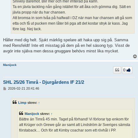
Snively däremot. Blir mer och mer irriterad på karln.
Ta en jävla tackling nån gång istället för att åka och gömma dig. Sätt en
jävla propp när du har chansen.
Att bromsa in som tvåa på halfwall i DZ när man har chansen att gå som
etta och få ut pucken men låter bli pga att det kostar stryk är kass. Jag
före lag. Nej tack.
Håller med dig helt. Sjukt märklig spelare att haka upp sig på. Samma
med Rensfeldt! Inte ett misstag på dem på en hel säsong typ. Visst de
avgör inte själva men dessa gnuggare behövs minst lika mycket.
Manijock
0
SHL 25/26 Timrå - Djurgårdens IF 21/2
I
2026-02-21 20:41:46
n
l
ä
Limp
skrev:
↑
g
g
Manijock
skrev:
↑
Bättre än Timrå 45 min. Taget på förhand! Vi förlorar typ enkom för
att Krüger och Grewe går av samt att Lindström är Sveriges sämsta
förstaback.... Och för att Kimby coachar som ett rövhål i PP.