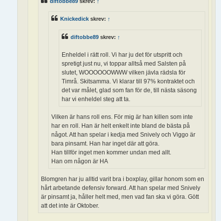
diftobbe89
skrev:
↑
Knickedick
skrev:
↑
diftobbe89
skrev:
↑
Enheldel i rätt roll. Vi har ju det för utspritt och
spretigt just nu, vi toppar alltså med Salsten på
slutet, WOOOOOOWWW vilken jävla rädsla för
Timrå. Skitsamma. Vi klarar till 97% kontraktet och
det var målet, glad som fan för de, till nästa säsong
har vi enheldel steg att ta.
Vilken är hans roll ens. För mig är han killen som inte
har en roll. Han är helt enkelt inte bland de bästa på
något. Att han spelar i kedja med Snively och Viggo är
bara pinsamt. Han har inget där att göra.
Han tillför inget men kommer undan med allt.
Han om någon är HA
Blomgren har ju alltid varit bra i boxplay, gillar honom som en
hårt arbetande defensiv forward. Att han spelar med Snively
är pinsamt ja, håller helt med, men vad fan ska vi göra. Gött
att det inte är Oktober.