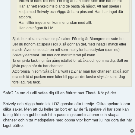
Vilken är hans roll ens. För mig är han killen som inte har en roll.
Han är helt enkelt inte bland de bästa på något. Att han spelar i
kedja med Snively och Viggo är bara pinsamt. Han har inget där
att göra.
Han tillför inget men kommer undan med allt.
Han om någon är HA
Sjukt hur olika man kan se på saker. För mig är Blomgren ett safe-bet.
Ber du honom att spela i roll X så gör han det, med insats i match efter
match. Även om det är en roll som inte lyfter hans styrkor (som nu).
Snively däremot. Blir mer och mer irriterad på karln.
Ta en jävla tackling nån gång istället för att åka och gömma dig. Sätt en
jävla propp när du har chansen.
Att bromsa in som tvåa på halfwall i DZ när man har chansen att gå som
etta och få ut pucken men låter bli pga att det kostar stryk är kass. Jag
före lag. Nej tack.
Safe? Ja om du vill safea dig till en förlust mot Timrå. Kör på det.
Snively och Viggo hade lek i OZ ganska ofta i tredje. Olika spelare klarar
olika saker. Men att du hellre tar bort en av de få spelare vi har som kan
ta sig förbi sin gubbe och hitta passningskombinationer och skapa
chanser och hitta medspelare med öppna ytor kommer ju inte göra det här
laget bättre.