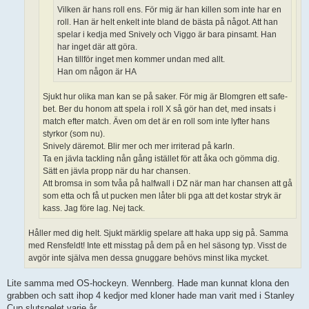
Vilken är hans roll ens. För mig är han killen som inte har en
roll. Han är helt enkelt inte bland de bästa på något. Att han
spelar i kedja med Snively och Viggo är bara pinsamt. Han
har inget där att göra.
Han tillför inget men kommer undan med allt.
Han om någon är HA
Sjukt hur olika man kan se på saker. För mig är Blomgren ett safe-
bet. Ber du honom att spela i roll X så gör han det, med insats i
match efter match. Även om det är en roll som inte lyfter hans
styrkor (som nu).
Snively däremot. Blir mer och mer irriterad på karln.
Ta en jävla tackling nån gång istället för att åka och gömma dig.
Sätt en jävla propp när du har chansen.
Att bromsa in som tvåa på halfwall i DZ när man har chansen att gå
som etta och få ut pucken men låter bli pga att det kostar stryk är
kass. Jag före lag. Nej tack.
Håller med dig helt. Sjukt märklig spelare att haka upp sig på. Samma
med Rensfeldt! Inte ett misstag på dem på en hel säsong typ. Visst de
avgör inte själva men dessa gnuggare behövs minst lika mycket.
Lite samma med OS-hockeyn. Wennberg. Hade man kunnat klona den
grabben och satt ihop 4 kedjor med kloner hade man varit med i Stanley
Cup slutspelet varje år.