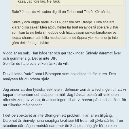
kass. Jag före lag. Nej tack.
Safe? Ja om du vill safea dig till en förlust mot Timrå. Kör på det.
Snively och Viggo hade lek i OZ ganska ofta i tredje. Olika spelare
klarar olika saker. Men att du hellre tar bort en av de få spelare vi har
som kan ta sig förbi sin gubbe och hitta passningskombinationer och
skapa chanser och hitta medspelare med öppna ytor kommer ju inte
göra det här laget bättre.
Viggo är en sak. Han både tar och ger tacklingar. Snively däremot åker
och gömmer sig. Det är inte DIF.
Sen får du ha precis vilken åsikt du vill.
Du vill lasta "safe" som i Blomgren som anledning till förlusten. Den
analysen får du brösta själv.
Jag anser att den fysiska vekheten i defensiv zon är anledningen till att vi
tappar momentum och släpper in mål. Jag hävdar också att vekheten i
offensiv zon, av vissa, är anledningen till att vi harvar på utsida istället för
att tillverka målchanser.
I det perspektivet är inte Blomgren ett problem. Han är en tillgång.
Däremot är Snively, sina snajdiga kvalitéer till trots, ett jävla sänke. I en
situation där någon motståndare mer än 3 äpplen hög går för pucken