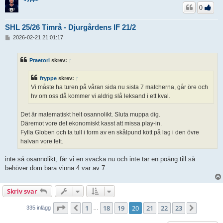
0
SHL 25/26 Timrå - Djurgårdens IF 21/2
I
2026-02-21 21:01:17
n
l
ä
Praetori
skrev:
↑
g
g
fryppe
skrev:
↑
Vi måste ha turen på våran sida nu sista 7 matcherna, går öre och
hv om oss då kommer vi aldrig slå leksand i ett kval.
Det är matematiskt helt osannolikt. Sluta muppa dig.
Däremot vore det ekonomiskt kasst att missa play-in.
Fylla Globen och ta tull i form av en skålpund kött på lag i den övre
halvan vore fett.
inte så osannolikt, får vi en svacka nu och inte tar en poäng till så
behöver dom bara vinna 4 var av 7.
Skriv svar
Sida
20
av
23
1
18
19
20
21
22
23
Föregående
Nästa
335 inlägg
…