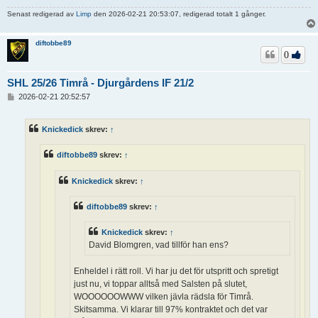
Senast redigerad av
Limp
den 2026-02-21 20:53:07, redigerad totalt 1 gånger.
diftobbe89
0
SHL 25/26 Timrå - Djurgårdens IF 21/2
I
2026-02-21 20:52:57
n
l
ä
Knickedick
skrev:
↑
g
g
diftobbe89
skrev:
↑
Knickedick
skrev:
↑
diftobbe89
skrev:
↑
Knickedick
skrev:
↑
David Blomgren, vad tillför han ens?
Enheldel i rätt roll. Vi har ju det för utspritt och spretigt
just nu, vi toppar alltså med Salsten på slutet,
WOOOOOOWWW vilken jävla rädsla för Timrå.
Skitsamma. Vi klarar till 97% kontraktet och det var