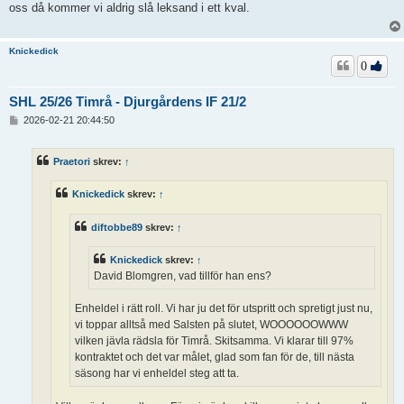
ä
oss då kommer vi aldrig slå leksand i ett kval.
g
g
Knickedick
0
SHL 25/26 Timrå - Djurgårdens IF 21/2
I
2026-02-21 20:44:50
n
l
ä
Praetori
skrev:
↑
g
g
Knickedick
skrev:
↑
diftobbe89
skrev:
↑
Knickedick
skrev:
↑
David Blomgren, vad tillför han ens?
Enheldel i rätt roll. Vi har ju det för utspritt och spretigt just nu,
vi toppar alltså med Salsten på slutet, WOOOOOOWWW
vilken jävla rädsla för Timrå. Skitsamma. Vi klarar till 97%
kontraktet och det var målet, glad som fan för de, till nästa
säsong har vi enheldel steg att ta.