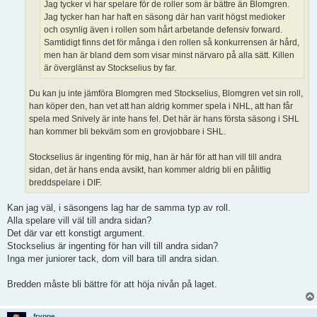
Jag tycker vi har spelare för de roller som är bättre än Blomgren.
Jag tycker han har haft en säsong där han varit högst medioker
och osynlig även i rollen som hårt arbetande defensiv forward.
Samtidigt finns det för många i den rollen så konkurrensen är hård,
men han är bland dem som visar minst närvaro på alla sätt. Killen
är överglänst av Stockselius by far.
Du kan ju inte jämföra Blomgren med Stockselius, Blomgren vet sin roll,
han köper den, han vet att han aldrig kommer spela i NHL, att han får
spela med Snively är inte hans fel. Det här är hans första säsong i SHL
han kommer bli bekväm som en grovjobbare i SHL.
Stockselius är ingenting för mig, han är här för att han vill till andra
sidan, det är hans enda avsikt, han kommer aldrig bli en pålitlig
breddspelare i DIF.
Kan jag väl, i säsongens lag har de samma typ av roll.
Alla spelare vill väl till andra sidan?
Det där var ett konstigt argument.
Stockselius är ingenting för han vill till andra sidan?
Inga mer juniorer tack, dom vill bara till andra sidan.
Bredden måste bli bättre för att höja nivån på laget.
fryppe