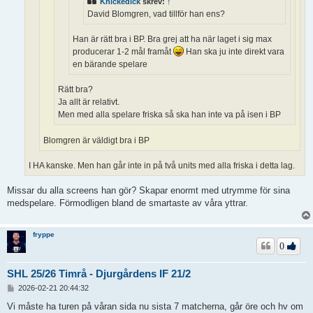
Knickedick
skrev:
↑
David Blomgren, vad tillför han ens?
Han är rätt bra i BP. Bra grej att ha när laget i sig max
producerar 1-2 mål framåt
Han ska ju inte direkt vara
en bärande spelare
Rätt bra?
Ja allt är relativt.
Men med alla spelare friska så ska han inte va på isen i BP
Blomgren är väldigt bra i BP
I HA kanske. Men han går inte in på två units med alla friska i detta lag.
Missar du alla screens han gör? Skapar enormt med utrymme för sina
medspelare. Förmodligen bland de smartaste av våra yttrar.
fryppe
0
SHL 25/26 Timrå - Djurgårdens IF 21/2
I
2026-02-21 20:44:32
n
l
Vi måste ha turen på våran sida nu sista 7 matcherna, går öre och hv om