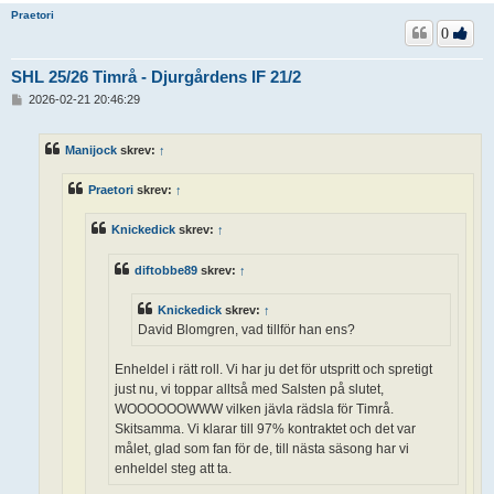
Praetori
0
SHL 25/26 Timrå - Djurgårdens IF 21/2
I
2026-02-21 20:46:29
n
l
ä
Manijock
skrev:
↑
g
g
Praetori
skrev:
↑
Knickedick
skrev:
↑
diftobbe89
skrev:
↑
Knickedick
skrev:
↑
David Blomgren, vad tillför han ens?
Enheldel i rätt roll. Vi har ju det för utspritt och spretigt
just nu, vi toppar alltså med Salsten på slutet,
WOOOOOOWWW vilken jävla rädsla för Timrå.
Skitsamma. Vi klarar till 97% kontraktet och det var
målet, glad som fan för de, till nästa säsong har vi
enheldel steg att ta.