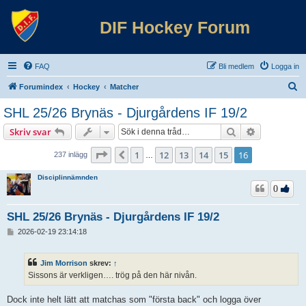
DIF Hockey Forum
FAQ
Bli medlem
Logga in
S
Forumindex
Hockey
Matcher
ö
SHL 25/26 Brynäs - Djurgårdens IF 19/2
k
Sök
Avancerad 
Skriv svar
Sida
16
av
16
1
12
13
14
15
16
Föregående
237 inlägg
…
Disciplinnämnden
0
SHL 25/26 Brynäs - Djurgårdens IF 19/2
I
2026-02-19 23:14:18
n
l
ä
Jim Morrison
skrev:
↑
g
Sissons är verkligen…. trög på den här nivån.
g
Dock inte helt lätt att matchas som "första back" och logga över