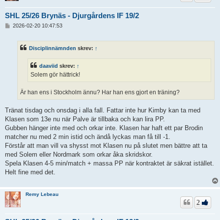
SHL 25/26 Brynäs - Djurgårdens IF 19/2
I
2026-02-20 10:47:53
n
l
ä
Disciplinnämnden
skrev:
↑
g
g
daaviid
skrev:
↑
Solem gör hättrick!
Är han ens i Stockholm ännu? Har han ens gjort en träning?
Tränat tisdag och onsdag i alla fall. Fattar inte hur Kimby kan ta med
Klasen som 13e nu när Palve är tillbaka och kan lira PP.
Gubben hänger inte med och orkar inte. Klasen har haft ett par Brodin
matcher nu med 2 min istid och ändå lyckas man få till -1.
Förstår att man vill va shysst mot Klasen nu på slutet men bättre att ta
med Solem eller Nordmark som orkar åka skridskor.
Spela Klasen 4-5 min/match + massa PP när kontraktet är säkrat istället.
Helt fine med det.
Remy Lebeau
2