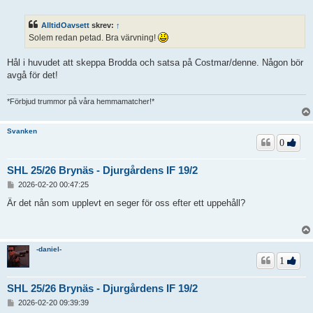
n
l
ä
AlltidOavsett
skrev:
↑
g
Solem redan petad. Bra värvning!
g
Hål i huvudet att skeppa Brodda och satsa på Costmar/denne. Någon bör
avgå för det!
*Förbjud trummor på våra hemmamatcher!*
Svanken
0
SHL 25/26 Brynäs - Djurgårdens IF 19/2
I
2026-02-20 00:47:25
n
l
Är det nån som upplevt en seger för oss efter ett uppehåll?
ä
g
g
-daniel-
1
SHL 25/26 Brynäs - Djurgårdens IF 19/2
I
2026-02-20 09:39:39
n