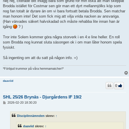
Nej nej, citerade ditt inlägg bara som grund för min ilska att man skeppat
Brodda istället för Costmar sen gör man ett dyrt mellanmjölks köp som
nog fan totalt är dyrare än om vi bara fortsatt betala Brodda. Sen matchar
man honom inte! Det som fick mig att vilja vrida nacken av ansvariga.
(Han värvades säkert halvskadad och måste rehabba lite innan han är
igång
? )
Tror inte Solem kommer göra några storverk i en 4:e line heller. En roll
som Brodda nog kunnat sluta säsongen ok i om man låter honom spela
fysiskt.
Så ingenting om att du satt på någon info. =)
*Förbjud trummor på våra hemmamatcher!*
daaviid
0
SHL 25/26 Brynäs - Djurgårdens IF 19/2
I
2026-02-20 18:30:20
n
l
ä
Disciplinnämnden
skrev:
↑
g
g
daaviid
skrev:
↑