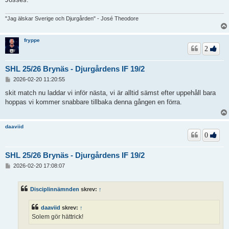
"Jag älskar Sverige och Djurgården" - José Theodore
fryppe
2
SHL 25/26 Brynäs - Djurgårdens IF 19/2
I
2026-02-20 11:20:55
n
l
skit match nu laddar vi inför nästa, vi är alltid sämst efter uppehåll bara
ä
hoppas vi kommer snabbare tillbaka denna gången en förra.
g
g
daaviid
0
SHL 25/26 Brynäs - Djurgårdens IF 19/2
I
2026-02-20 17:08:07
n
l
ä
Disciplinnämnden
skrev:
↑
g
g
daaviid
skrev:
↑
Solem gör hättrick!