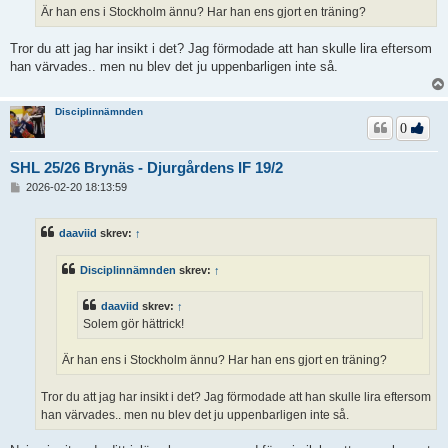
Är han ens i Stockholm ännu? Har han ens gjort en träning?
Tror du att jag har insikt i det? Jag förmodade att han skulle lira eftersom
han värvades.. men nu blev det ju uppenbarligen inte så.
Disciplinnämnden
0
SHL 25/26 Brynäs - Djurgårdens IF 19/2
I
2026-02-20 18:13:59
n
l
ä
daaviid
skrev:
↑
g
g
Disciplinnämnden
skrev:
↑
daaviid
skrev:
↑
Solem gör hättrick!
Är han ens i Stockholm ännu? Har han ens gjort en träning?
Tror du att jag har insikt i det? Jag förmodade att han skulle lira eftersom
han värvades.. men nu blev det ju uppenbarligen inte så.