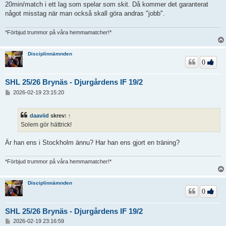
20min/match i ett lag som spelar som skit. Då kommer det garanterat
något misstag när man också skall göra andras "jobb".
*Förbjud trummor på våra hemmamatcher!*
Disciplinnämnden
0
SHL 25/26 Brynäs - Djurgårdens IF 19/2
I
2026-02-19 23:15:20
n
l
ä
daaviid
skrev:
↑
g
Solem gör hättrick!
g
Är han ens i Stockholm ännu? Har han ens gjort en träning?
*Förbjud trummor på våra hemmamatcher!*
Disciplinnämnden
0
SHL 25/26 Brynäs - Djurgårdens IF 19/2
I
2026-02-19 23:16:59