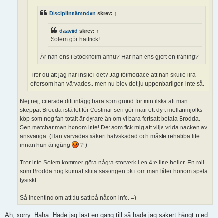
Disciplinnämnden
skrev:
↑
daaviid
skrev:
↑
Solem gör hättrick!
Är han ens i Stockholm ännu? Har han ens gjort en träning?
Tror du att jag har insikt i det? Jag förmodade att han skulle lira
eftersom han värvades.. men nu blev det ju uppenbarligen inte så.
Nej nej, citerade ditt inlägg bara som grund för min ilska att man
skeppat Brodda istället för Costmar sen gör man ett dyrt mellanmjölks
köp som nog fan totalt är dyrare än om vi bara fortsatt betala Brodda.
Sen matchar man honom inte! Det som fick mig att vilja vrida nacken av
ansvariga. (Han värvades säkert halvskadad och måste rehabba lite
innan han är igång
? )
Tror inte Solem kommer göra några storverk i en 4:e line heller. En roll
som Brodda nog kunnat sluta säsongen ok i om man låter honom spela
fysiskt.
Så ingenting om att du satt på någon info. =)
Ah, sorry. Haha. Hade jag läst en gång till så hade jag säkert hängt med