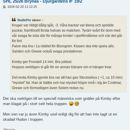
SHL 25/26 Brynäs - Djurgårdens IF 19/2
I
2026-02-20 11:12:25
n
l
ä
SkallePer
skrev:
↑
g
Kruger var riktigt dålig igår, -3. Våra backar var klena och spridde
g
puckar, framförallt första halvan av matchen. Tyvärr svårt för dom med
vår svaga fw sida där för många brister i spelförståelse och när det går
för fort.
Palve ska lira i 1a istället för Blomgren. Klasen ska inte spela alls.
Salsten och Grewe också svaga prestationer.
Kimby ger Frondell 14 min. Bra jobbat.
Hoppas verkligen vi går för en annan tränare om vi hänger kvar.
Det enda Kimby gjorde bra var att han gav Stockselius ( +1, ca 10 min)
"mycket" tid. Han är bättre och har mycket högre nivå i sig än Costmar,
Grewe och förmodligen även Solem redan nu.
Det ska verkligen till en speciell människa som gnäller på Kimby efter
man klagat på i stort sett hela truppen.
Men sen var ju även Kimby usel enligt dig för att han inte tagit ut en
skadad Hudon i truppen.
Jösses.