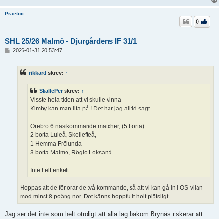
Praetori
0
SHL 25/26 Malmö - Djurgårdens IF 31/1
I
2026-01-31 20:53:47
n
l
ä
rikkard
skrev:
↑
g
g
SkallePer
skrev:
↑
Visste hela tiden att vi skulle vinna
Kimby kan man lita på ! Det har jag alltid sagt.
Örebro 6 nästkommande matcher, (5 borta)
2 borta Luleå, Skellefteå,
1 Hemma Frölunda
3 borta Malmö, Rögle Leksand
Inte helt enkelt..
Hoppas att de förlorar de två kommande, så att vi kan gå in i OS-vilan
med minst 8 poäng ner. Det känns hoppfullt helt plötsligt.
Jag ser det inte som helt otroligt att alla lag bakom Brynäs riskerar att