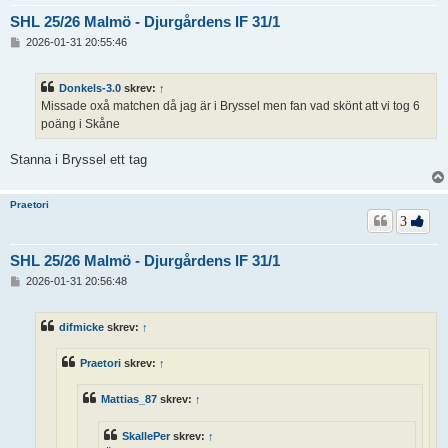
SHL 25/26 Malmö - Djurgårdens IF 31/1
I
2026-01-31 20:55:46
n
l
ä
Donkels-3.0
skrev:
↑
g
Missade oxå matchen då jag är i Bryssel men fan vad skönt att vi tog 6
g
poäng i Skåne
Stanna i Bryssel ett tag
Praetori
3
SHL 25/26 Malmö - Djurgårdens IF 31/1
I
2026-01-31 20:56:48
n
l
ä
difmicke
skrev:
↑
g
g
Praetori
skrev:
↑
Mattias_87
skrev:
↑
SkallePer
skrev:
↑