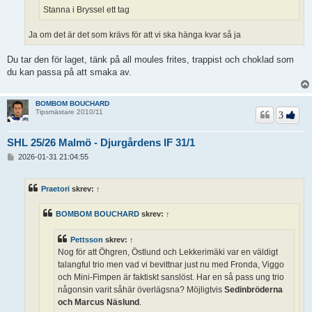
Stanna i Bryssel ett tag
Ja om det är det som krävs för att vi ska hänga kvar så ja
Du tar den för laget, tänk på all moules frites, trappist och choklad som
du kan passa på att smaka av.
BOMBOM BOUCHARD
Tipsmästare 2010/11
3
SHL 25/26 Malmö - Djurgårdens IF 31/1
I
2026-01-31 21:04:55
n
l
ä
Praetori
skrev:
↑
g
g
BOMBOM BOUCHARD
skrev:
↑
Pettsson
skrev:
↑
Nog för att Öhgren, Östlund och Lekkerimäki var en väldigt
talangful trio men vad vi bevittnar just nu med Fronda, Viggo
och Mini-Fimpen är faktiskt sanslöst. Har en så pass ung trio
någonsin varit såhär överlägsna? Möjligtvis
Sedinbröderna
och Marcus Näslund
.