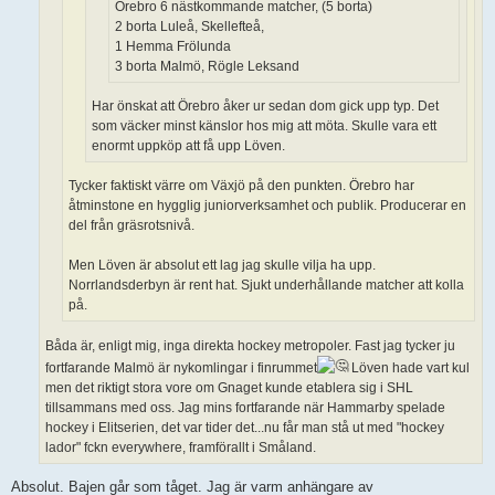
Örebro 6 nästkommande matcher, (5 borta)
2 borta Luleå, Skellefteå,
1 Hemma Frölunda
3 borta Malmö, Rögle Leksand
Har önskat att Örebro åker ur sedan dom gick upp typ. Det
som väcker minst känslor hos mig att möta. Skulle vara ett
enormt uppköp att få upp Löven.
Tycker faktiskt värre om Växjö på den punkten. Örebro har
åtminstone en hygglig juniorverksamhet och publik. Producerar en
del från gräsrotsnivå.
Men Löven är absolut ett lag jag skulle vilja ha upp.
Norrlandsderbyn är rent hat. Sjukt underhållande matcher att kolla
på.
Båda är, enligt mig, inga direkta hockey metropoler. Fast jag tycker ju
fortfarande Malmö är nykomlingar i finrummet
Löven hade vart kul
men det riktigt stora vore om Gnaget kunde etablera sig i SHL
tillsammans med oss. Jag mins fortfarande när Hammarby spelade
hockey i Elitserien, det var tider det...nu får man stå ut med "hockey
lador" fckn everywhere, framförallt i Småland.
Absolut. Bajen går som tåget. Jag är varm anhängare av