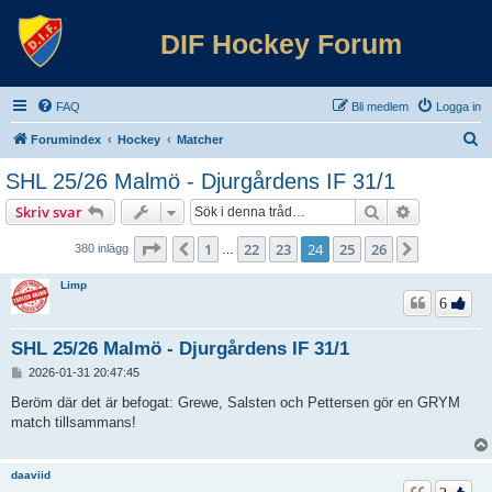
DIF Hockey Forum
FAQ
Bli medlem
Logga in
S
Forumindex
Hockey
Matcher
ö
SHL 25/26 Malmö - Djurgårdens IF 31/1
k
Sök
Avancerad 
Skriv svar
Sida
24
av
26
1
22
23
24
25
26
Föregående
Nästa
380 inlägg
…
Limp
6
SHL 25/26 Malmö - Djurgårdens IF 31/1
I
2026-01-31 20:47:45
n
l
Beröm där det är befogat: Grewe, Salsten och Pettersen gör en GRYM
ä
match tillsammans!
g
g
daaviid