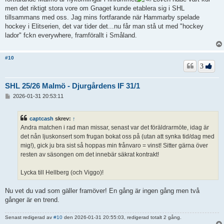
men det riktigt stora vore om Gnaget kunde etablera sig i SHL
tillsammans med oss. Jag mins fortfarande när Hammarby spelade
hockey i Elitserien, det var tider det...nu får man stå ut med "hockey
lador" fckn everywhere, framförallt i Småland.
#10
3
SHL 25/26 Malmö - Djurgårdens IF 31/1
I
2026-01-31 20:53:11
n
l
ä
captcash
skrev:
↑
g
Andra matchen i rad man missar, senast var det föräldrarmöte, idag är
g
det nån ljuskonsert som frugan bokat oss på (utan att synka tid/dag med
mig!), gick ju bra sist så hoppas min frånvaro = vinst! Sitter gärna över
resten av säsongen om det innebär säkrat kontrakt!
Lycka till Hellberg (och Viggo)!
Nu vet du vad som gäller framöver! En gång är ingen gång men två
gånger är en trend.
Senast redigerad av
#10
den 2026-01-31 20:55:03, redigerad totalt 2 gång.