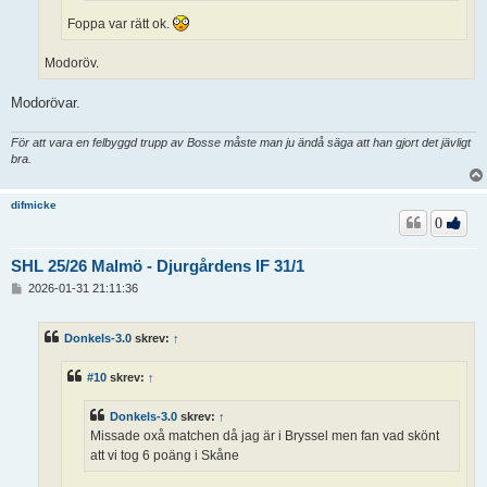
Foppa var rätt ok.
Modoröv.
Modorövar.
För att vara en felbyggd trupp av Bosse måste man ju ändå säga att han gjort det jävligt
bra.
difmicke
0
SHL 25/26 Malmö - Djurgårdens IF 31/1
I
2026-01-31 21:11:36
n
l
ä
Donkels-3.0
skrev:
↑
g
g
#10
skrev:
↑
Donkels-3.0
skrev:
↑
Missade oxå matchen då jag är i Bryssel men fan vad skönt
att vi tog 6 poäng i Skåne