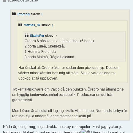
I
2026-01-31 20:52:36
n
l
ä
Praetori
skrev:
↑
g
g
Mattias_87
skrev:
↑
SkallePer
skrev:
↑
Örebro 6 nästkommande matcher, (5 borta)
2 borta Luleå, Skellefteå,
1 Hemma Frölunda
3 borta Malmö, Rögle Leksand
Har önskat att Örebro åker ur sedan dom gick upp typ. Det som
väcker minst känslor hos mig att möta. Skulle vara ett enormt
uppköp att få upp Löven.
Tycker faktiskt värre om Växjö på den punkten. Örebro har åtminstone
en hygglig juniorverksamhet och publik. Producerar en del från
gräsrotsnivå.
Men Löven är absolut ett lag jag skulle vilja ha upp. Norrlandsderbyn är
rent hat. Sjukt underhållande matcher att kolla på.
Båda är, enligt mig, inga direkta hockey metropoler. Fast jag tycker ju
fortfarande Malmö är nykomlingar i finrummet
Löven hade vart kul