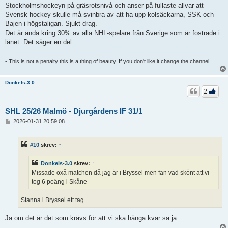
Stockholmshockeyn på gräsrotsnivå och anser på fullaste allvar att
Svensk hockey skulle må svinbra av att ha upp kolsäckarna, SSK och
Bajen i högstaligan. Sjukt drag.
Det är ändå kring 30% av alla NHL-spelare från Sverige som är fostrade i
länet. Det säger en del.
- This is not a penalty this is a thing of beauty. If you don't like it change the channel.
Donkels-3.0
2
SHL 25/26 Malmö - Djurgårdens IF 31/1
I
2026-01-31 20:59:08
n
l
ä
#10
skrev:
↑
g
g
Donkels-3.0
skrev:
↑
Missade oxå matchen då jag är i Bryssel men fan vad skönt att vi
tog 6 poäng i Skåne
Stanna i Bryssel ett tag
Ja om det är det som krävs för att vi ska hänga kvar så ja