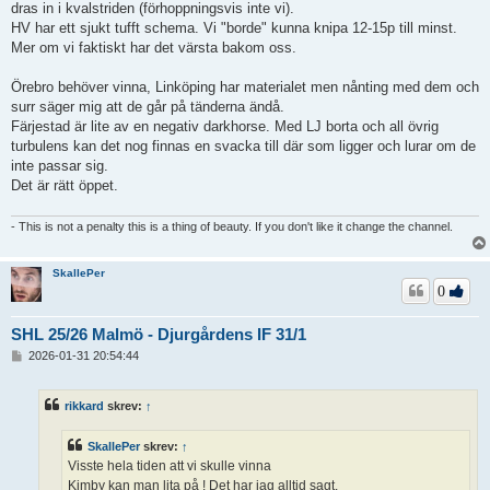
dras in i kvalstriden (förhoppningsvis inte vi).
HV har ett sjukt tufft schema. Vi "borde" kunna knipa 12-15p till minst.
Mer om vi faktiskt har det värsta bakom oss.
Örebro behöver vinna, Linköping har materialet men nånting med dem och
surr säger mig att de går på tänderna ändå.
Färjestad är lite av en negativ darkhorse. Med LJ borta och all övrig
turbulens kan det nog finnas en svacka till där som ligger och lurar om de
inte passar sig.
Det är rätt öppet.
- This is not a penalty this is a thing of beauty. If you don't like it change the channel.
SkallePer
0
SHL 25/26 Malmö - Djurgårdens IF 31/1
I
2026-01-31 20:54:44
n
l
ä
rikkard
skrev:
↑
g
g
SkallePer
skrev:
↑
Visste hela tiden att vi skulle vinna
Kimby kan man lita på ! Det har jag alltid sagt.