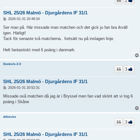
2
SHL 25/26 Malmö - Djurgårdens IF 31/1
I
2026-01-31 20:48:34
n
l
Ser man på. Här missade man matchen och det gick ju fan bra ikväll
ä
igen. Härligt!
g
Tack för senaste två matcherna.. fortsätt nu på inslagen linje.
g
Helt fantastiskt med 6 poäng i danmark.
Donkels-3.0
3
SHL 25/26 Malmö - Djurgårdens IF 31/1
I
2026-01-31 20:52:31
n
l
Missade oxå matchen då jag är i Bryssel men fan vad skönt att vi tog 6
ä
poäng i Skåne
g
g
difmicke
3
SHL 25/26 Malmö - Djurgårdens IF 31/1