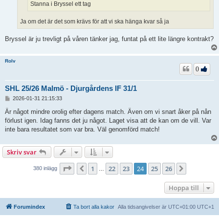
Stanna i Bryssel ett tag
Ja om det är det som krävs för att vi ska hänga kvar så ja
Bryssel är ju trevligt på våren tänker jag, funtat på ett lite längre kontrakt?
Rolv
0
SHL 25/26 Malmö - Djurgårdens IF 31/1
I
2026-01-31 21:15:33
n
l
Är något mindre orolig efter dagens match. Även om vi snart åker på nån
ä
förlust igen. Idag fanns det ju något. Laget visa att de kan om de vill. Var
g
inte bara resultatet som var bra. Väl genomförd match!
g
Skriv svar
Sida
24
av
26
1
22
23
24
25
26
Föregående
Nästa
380 inlägg
…
Hoppa till
Forumindex
Ta bort alla kakor
Alla tidsangivelser är UTC+01:00 UTC+1