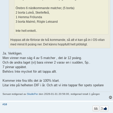
Örebro 6 nästkommande matcher, (5 borta)
2 borta Luleå, Skellefteå,
1 Hemma Frölunda
3 borta Malmö, Rögle Leksand
Inte helt enkelt..
Hoppas att de förlorar de två kommande, så att vi kan gå in i OS-vilan
med minst 8 poäng ner. Det känns hoppfullt helt plötsligt.
Ja. Verkligen.
Men vinner man säg 4 av 5 matcher , det är 12 poäng.
Och de andra laget (vi) bara vinner 2 varav en i sudden, 5p..
7 pinnar uppätet.
Behövs Inte mycket för att tappa allt.
Kommer inte fira tills det är 100% klart.
Litar inte på helheten DIF i år. Och att vi inte tappar fler spets spelare
Senast redigerad av
SkallePer
den 2026-01-31 20:56:00, redigerad totalt 1 gånger.
#10
3