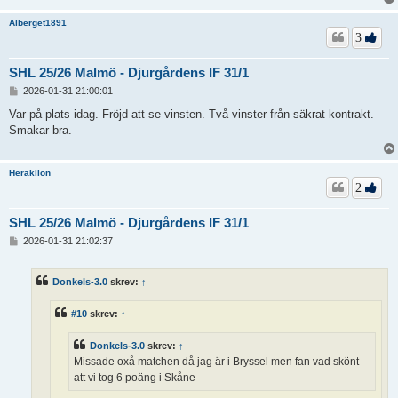
Alberget1891
3
SHL 25/26 Malmö - Djurgårdens IF 31/1
I
2026-01-31 21:00:01
n
l
Var på plats idag. Fröjd att se vinsten. Två vinster från säkrat kontrakt.
ä
Smakar bra.
g
g
Heraklion
2
SHL 25/26 Malmö - Djurgårdens IF 31/1
I
2026-01-31 21:02:37
n
l
ä
Donkels-3.0
skrev:
↑
g
g
#10
skrev:
↑
Donkels-3.0
skrev:
↑
Missade oxå matchen då jag är i Bryssel men fan vad skönt
att vi tog 6 poäng i Skåne