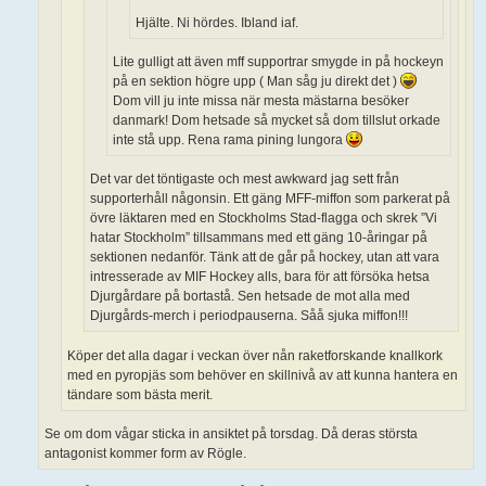
Hjälte. Ni hördes. Ibland iaf.
Lite gulligt att även mff supportrar smygde in på hockeyn
på en sektion högre upp ( Man såg ju direkt det )
Dom vill ju inte missa när mesta mästarna besöker
danmark! Dom hetsade så mycket så dom tillslut orkade
inte stå upp. Rena rama pining lungora
Det var det töntigaste och mest awkward jag sett från
supporterhåll någonsin. Ett gäng MFF-miffon som parkerat på
övre läktaren med en Stockholms Stad-flagga och skrek ”Vi
hatar Stockholm” tillsammans med ett gäng 10-åringar på
sektionen nedanför. Tänk att de går på hockey, utan att vara
intresserade av MIF Hockey alls, bara för att försöka hetsa
Djurgårdare på bortastå. Sen hetsade de mot alla med
Djurgårds-merch i periodpauserna. Såå sjuka miffon!!!
Köper det alla dagar i veckan över nån raketforskande knallkork
med en pyropjäs som behöver en skillnivå av att kunna hantera en
tändare som bästa merit.
Se om dom vågar sticka in ansiktet på torsdag. Då deras största
antagonist kommer form av Rögle.