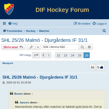
DIF Hockey Forum
FAQ
Bli medlem
Logga in
S
Forumindex
Hockey
Matcher
ö
SHL 25/26 Malmö - Djurgårdens IF 31/1
k
Sök
Avancerad 
Skriv svar
Sida
26
av
26
1
22
23
24
25
26
Föregående
380 inlägg
…
Manijock
0
SHL 25/26 Malmö - Djurgårdens IF 31/1
I
2026-02-01 10:16:50
n
l
ä
Boven
skrev:
↑
g
g
Janzoo
skrev:
↑
Marmenlinds intervju efter matchen är faktiskt sjukt jävla fin. Det är