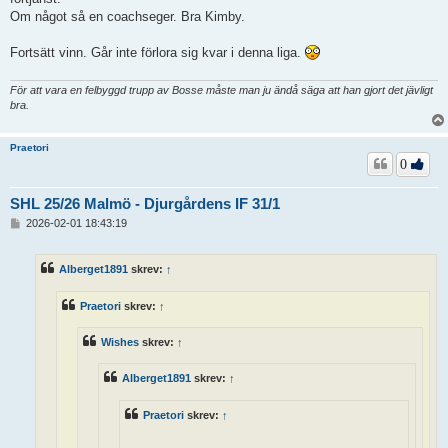
Om något så en coachseger. Bra Kimby.
Fortsätt vinn. Går inte förlora sig kvar i denna liga.
För att vara en felbyggd trupp av Bosse måste man ju ändå säga att han gjort det jävligt
bra.
Praetori
0
SHL 25/26 Malmö - Djurgårdens IF 31/1
I
2026-02-01 18:43:19
n
l
ä
Alberget1891
skrev:
↑
g
g
Praetori
skrev:
↑
Wishes
skrev:
↑
Alberget1891
skrev:
↑
Praetori
skrev:
↑