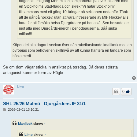
någonsin. Ett gäng MFF-miffon som parkerat på övre läktaren med
en Stockholms Stad-flagga och skrek ”Vi hatar Stockholm”
tillsammans med ett gäng 10-åringar på sektionen nedanför. Tänk
att de går på hockey, utan att vara intresserade av MIF Hockey alls,
bara för att försöka hetsa Djurgårdare på bortastå. Sen hetsade de
mot alla med Djurgårds-merch i periodpauserna. Såå sjuka
miffon!!!
Köper det alla dagar i veckan över nån raketforskande knallkork med en
pyropjäs som behöver en skillnivå av att kunna hantera en tändare som
bästa merit.
Se om dom vågar sticka in ansiktet på torsdag. Då deras största
antagonist kommer form av Rögle.
Limp
0
SHL 25/26 Malmö - Djurgårdens IF 31/1
I
2026-02-01 13:10:21
n
l
ä
Manijock
skrev:
↑
g
g
Limp
skrev:
↑