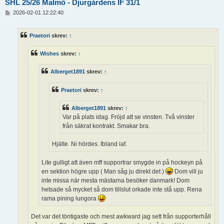
SHL 25/26 Malmö - Djurgårdens IF 31/1
I
2026-02-01 12:22:40
n
l
ä
Praetori
skrev:
↑
g
g
Wishes
skrev:
↑
Alberget1891
skrev:
↑
Praetori
skrev:
↑
Alberget1891
skrev:
↑
Var på plats idag. Fröjd att se vinsten. Två vinster
från säkrat kontrakt. Smakar bra.
Hjälte. Ni hördes. Ibland iaf.
Lite gulligt att även mff supportrar smygde in på hockeyn på
en sektion högre upp ( Man såg ju direkt det )
Dom vill ju
inte missa när mesta mästarna besöker danmark! Dom
hetsade så mycket så dom tillslut orkade inte stå upp. Rena
rama pining lungora
Det var det töntigaste och mest awkward jag sett från supporterhåll