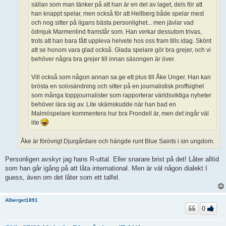
sällan som man tänker på att han är en del av laget, dels för att
han knappt spelar, men också för att Hellberg både spelar mest
och nog sitter på ligans bästa personlighet... men jävlar vad
ödmjuk Marmenlind framstår som. Han verkar dessutom trivas,
trots att han bara fått uppleva helvete hos oss fram tills idag. Skönt
att se honom vara glad också. Glada spelare gör bra grejer, och vi
behöver några bra grejer till innan säsongen är över.
Vill också som någon annan sa ge ett plus till Åke Unger. Han kan
brösta en solosändning och sitter på en journalistisk proffsighet
som många toppjournalister som rapporterar världsviktiga nyheter
behöver lära sig av. Lite skämskudde när han bad en
Malmöspelare kommentera hur bra Frondell är, men det ingår väl
lite
Åke är förövrigt Djurgårdare och hängde runt Blue Saints i sin ungdom.
Personligen avskyr jag hans R-uttal. Eller snarare brist på det! Låter alltid
som han går igång på att låta international. Men är väl någon dialekt I
guess, även om det låter som ett talfel.
Alberget1891
0