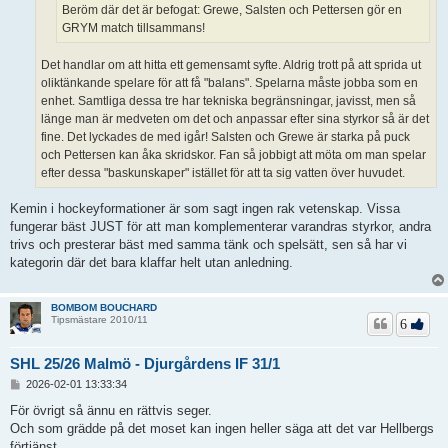
Beröm där det är befogat: Grewe, Salsten och Pettersen gör en
GRYM match tillsammans!
Det handlar om att hitta ett gemensamt syfte. Aldrig trott på att sprida ut
oliktänkande spelare för att få "balans". Spelarna måste jobba som en
enhet. Samtliga dessa tre har tekniska begränsningar, javisst, men så
länge man är medveten om det och anpassar efter sina styrkor så är det
fine. Det lyckades de med igår! Salsten och Grewe är starka på puck
och Pettersen kan åka skridskor. Fan så jobbigt att möta om man spelar
efter dessa "baskunskaper" istället för att ta sig vatten över huvudet.
Kemin i hockeyformationer är som sagt ingen rak vetenskap. Vissa
fungerar bäst JUST för att man komplementerar varandras styrkor, andra
trivs och presterar bäst med samma tänk och spelsätt, sen så har vi
kategorin där det bara klaffar helt utan anledning.
BOMBOM BOUCHARD
Tipsmästare 2010/11
6
SHL 25/26 Malmö - Djurgårdens IF 31/1
I
2026-02-01 13:33:34
n
l
För övrigt så ännu en rättvis seger.
ä
Och som grädde på det moset kan ingen heller säga att det var Hellbergs
g
förtjänst.
g