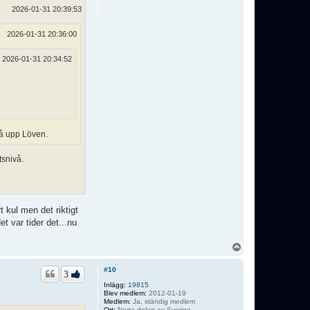
2026-01-31 20:39:53
2026-01-31 20:36:00
2026-01-31 20:34:52
få upp Löven.
tsnivå.
 kul men det riktigt
 var tider det...nu
U
p
p
#10
3
Inlägg:
19815
Blev medlem:
2012-01-19
Medlem:
Ja, ständig medlem
Ort:
Norra delen av Sverige