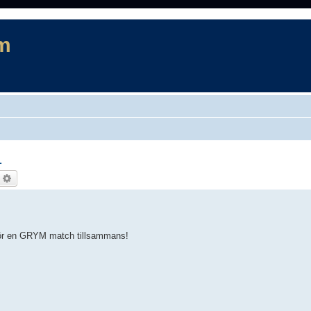
m
1
ök
Avancerad sökning
gör en GRYM match tillsammans!