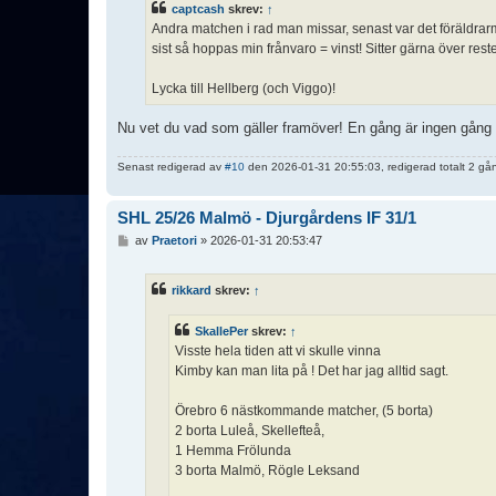
captcash
skrev:
↑
g
Andra matchen i rad man missar, senast var det föräldrarm
g
sist så hoppas min frånvaro = vinst! Sitter gärna över res
Lycka till Hellberg (och Viggo)!
Nu vet du vad som gäller framöver! En gång är ingen gång 
Senast redigerad av
#10
den 2026-01-31 20:55:03, redigerad totalt 2 gå
SHL 25/26 Malmö - Djurgårdens IF 31/1
I
av
Praetori
»
2026-01-31 20:53:47
n
l
ä
rikkard
skrev:
↑
g
g
SkallePer
skrev:
↑
Visste hela tiden att vi skulle vinna
Kimby kan man lita på ! Det har jag alltid sagt.
Örebro 6 nästkommande matcher, (5 borta)
2 borta Luleå, Skellefteå,
1 Hemma Frölunda
3 borta Malmö, Rögle Leksand