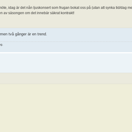
öte, idag är det nån ljuskonsert som frugan bokat oss på (utan att synka tid/dag med
ten av säsongen om det innebär säkrat kontrakt!
men två gånger är en trend.
ng.