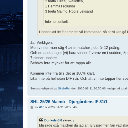
2 borta Luleå, Skellefteå,
1 Hemma Frölunda
3 borta Malmö, Rögle Leksand
Inte helt enkelt..
Hoppas att de förlorar de två kommande, så att vi kan gå i
Ja. Verkligen.
Men vinner man säg 4 av 5 matcher , det är 12 poäng.
Och de andra laget (vi) bara vinner 2 varav en i sudden, 5p
7 pinnar uppätet.
Behövs Inte mycket för att tappa allt.
Kommer inte fira tills det är 100% klart.
Litar inte på helheten DIF i år. Och att vi inte tappar fler sp
Senast redigerad av
SkallePer
den 2026-01-31 20:56:00, redigerad totalt
SHL 25/26 Malmö - Djurgårdens IF 31/1
I
av
#10
»
2026-01-31 20:55:46
n
l
ä
Donkels-3.0
skrev:
↑
g
Missade oxå matchen då jag är i Bryssel men fan vad skön
g