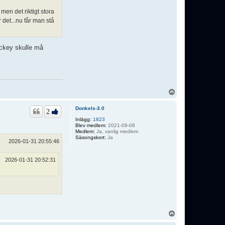
men det riktigt stora
det...nu får man stå
ockey skulle må
U
p
p
Donkels-3.0
2
Inlägg:
1823
Blev medlem:
2021-09-08
Medlem:
Ja, vanlig medlem
Säsongskort:
Ja
2026-01-31 20:55:46
2026-01-31 20:52:31
U
p