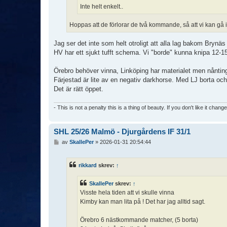
Inte helt enkelt..
Hoppas att de förlorar de två kommande, så att vi kan gå i
Jag ser det inte som helt otroligt att alla lag bakom Brynäs r
HV har ett sjukt tufft schema. Vi "borde" kunna knipa 12-15
Örebro behöver vinna, Linköping har materialet men nåntin
Färjestad är lite av en negativ darkhorse. Med LJ borta och 
Det är rätt öppet.
- This is not a penalty this is a thing of beauty. If you don't like it chang
SHL 25/26 Malmö - Djurgårdens IF 31/1
I
av
SkallePer
»
2026-01-31 20:54:44
n
l
ä
rikkard
skrev:
↑
g
g
SkallePer
skrev:
↑
Visste hela tiden att vi skulle vinna
Kimby kan man lita på ! Det har jag alltid sagt.
Örebro 6 nästkommande matcher, (5 borta)