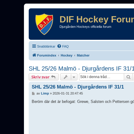
DIF Hockey Foru
Djurgården Hockeys officiella forum
Snabblänkar
FAQ
Forumindex
Hockey
Matcher
SHL 25/26 Malmö - Djurgårdens IF 31/
S
Skriv svar
SHL 25/26 Malmö - Djurgårdens IF 31/1
I
av
Limp
»
2026-01-31 20:47:45
n
l
Beröm där det är befogat: Grewe, Salsten och Pettersen 
ä
g
g