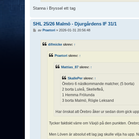
Stanna i Bryssel ett tag
SHL 25/26 Malmö - Djurgårdens IF 31/1
I
av
Praetori
»
2026-01-31 20:56:48
n
l
ä
difmicke
skrev:
↑
g
g
Praetori
skrev:
↑
Mattias_87
skrev:
↑
SkallePer
skrev:
↑
Örebro 6 nästkommande matcher, (5 borta)
2 borta Luleå, Skellefteå,
1 Hemma Frölunda
3 borta Malmö, Rögle Leksand
Har önskat att Örebro åker ur sedan dom gick upp 
Tycker faktiskt värre om Växjö på den punkten. Örebro
Men Löven är absolut ett lag jag skulle vilja ha upp. 