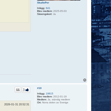
SkallePer
Inlägg:
641
Blev medlem:
2025-05-03
Säsongskort:
Ja
U
p
p
#10
3
Inlägg:
19815
Blev medlem:
2012-01-19
Medlem:
Ja, ständig medlem
Ort:
Norra delen av Sverige
2026-01-31 20:52:31