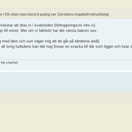
n i OS-vilan med minst 8 poäng ner. Det känns hoppfullt helt plötsligt.
iskerar att dras in i kvalstriden (förhoppningsvis inte vi).
p till minst. Mer om vi faktiskt har det värsta bakom oss.
g med dem och surr säger mig att de går på tänderna ändå.
all övrig turbulens kan det nog finnas en svacka till där som ligger och lurar 
e the channel.