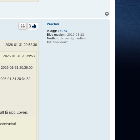
U
p
p
Praetori
3
Inlägg:
16074
Blev medlem:
2010-03-22
Medlem:
Ja, vanlig medlem
Ort:
Stockholm
2026-01-31 20:52:36
2026-01-31 20:39:53
2026-01-31 20:36:00
2026-01-31 20:34:52
att få upp Löven.
äsrotsnivå.