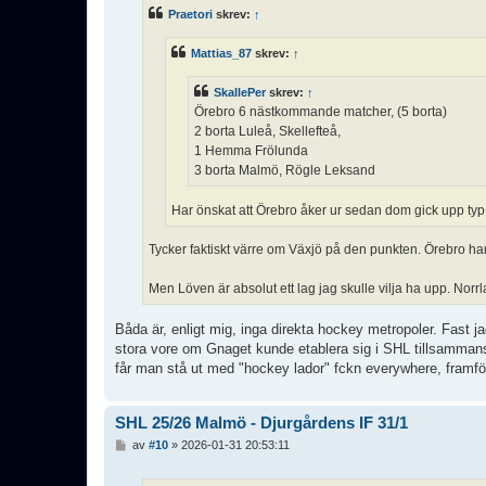
ä
Praetori
skrev:
↑
g
g
Mattias_87
skrev:
↑
SkallePer
skrev:
↑
Örebro 6 nästkommande matcher, (5 borta)
2 borta Luleå, Skellefteå,
1 Hemma Frölunda
3 borta Malmö, Rögle Leksand
Har önskat att Örebro åker ur sedan dom gick upp typ.
Tycker faktiskt värre om Växjö på den punkten. Örebro ha
Men Löven är absolut ett lag jag skulle vilja ha upp. Norr
Båda är, enligt mig, inga direkta hockey metropoler. Fast j
stora vore om Gnaget kunde etablera sig i SHL tillsammans
får man stå ut med "hockey lador" fckn everywhere, framför
SHL 25/26 Malmö - Djurgårdens IF 31/1
I
av
#10
»
2026-01-31 20:53:11
n
l
ä