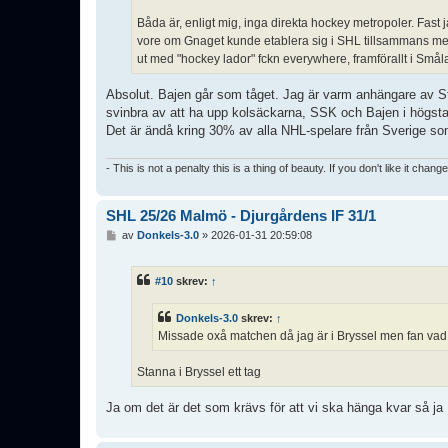
Båda är, enligt mig, inga direkta hockey metropoler. Fast 
vore om Gnaget kunde etablera sig i SHL tillsammans med 
ut med "hockey lador" fckn everywhere, framförallt i Smål
Absolut. Bajen går som tåget. Jag är varm anhängare av S
svinbra av att ha upp kolsäckarna, SSK och Bajen i högstal
Det är ändå kring 30% av alla NHL-spelare från Sverige som 
- This is not a penalty this is a thing of beauty. If you don't like it chang
SHL 25/26 Malmö - Djurgårdens IF 31/1
I
av
Donkels-3.0
»
2026-01-31 20:59:08
n
l
ä
#10
skrev:
↑
g
g
Donkels-3.0
skrev:
↑
Missade oxå matchen då jag är i Bryssel men fan vad 
Stanna i Bryssel ett tag
Ja om det är det som krävs för att vi ska hänga kvar så ja