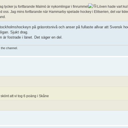
jag tycker ju fortfarande Malmö är nykomlingar i finrummet
Löven hade vart kul 
oss. Jag mins fortfarande när Hammarby spelade hockey i Elitserien, det var tider 
and.
tockholmshockeyn på gräsrotsnivå och anser på fullaste allvar att Svensk h
igan. Sjukt drag.
är fostrade i länet. Det säger en del.
e the channel.
skönt att vi tog 6 poäng i Skåne