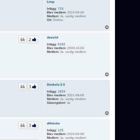
Limp
Inlägg:
723
Blev medlem:
2015-09-26
Medlem:
Ja, vanlig medlem
Ort:
Örebro
U
p
p
daaviid
2
Inlägg:
6182
Blev medlem:
2009-10-03
Medlem:
Ja, vanlig medlem
U
p
p
Donkels-3.0
3
Inlägg:
1823
Blev medlem:
2021-09-08
Medlem:
Ja, vanlig medlem
Säsongskort:
Ja
U
p
p
difmicke
3
Inlägg:
125
Blev medlem:
2024-04-06
Medlem:
Ja, vanlig medlem