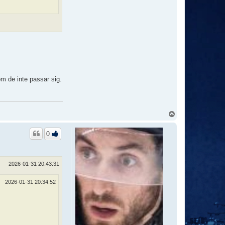
om de inte passar sig.
U
p
p
0
2026-01-31 20:43:31
2026-01-31 20:34:52