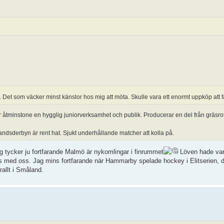
 Det som väcker minst känslor hos mig att möta. Skulle vara ett enormt uppköp att 
r åtminstone en hygglig juniorverksamhet och publik. Producerar en del från gräsro
landsderbyn är rent hat. Sjukt underhållande matcher att kolla på.
ag tycker ju fortfarande Malmö är nykomlingar i finrummet
Löven hade vart
 med oss. Jag mins fortfarande när Hammarby spelade hockey i Elitserien, det
allt i Småland.