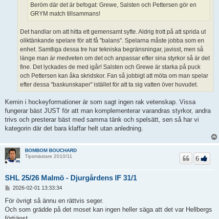
Beröm där det är befogat: Grewe, Salsten och Pettersen gör en
GRYM match tillsammans!
Det handlar om att hitta ett gemensamt syfte. Aldrig trott på att sprida ut
oliktänkande spelare för att få "balans". Spelarna måste jobba som en
enhet. Samtliga dessa tre har tekniska begränsningar, javisst, men så
länge man är medveten om det och anpassar efter sina styrkor så är det
fine. Det lyckades de med igår! Salsten och Grewe är starka på puck
och Pettersen kan åka skridskor. Fan så jobbigt att möta om man spelar
efter dessa "baskunskaper" istället för att ta sig vatten över huvudet.
Kemin i hockeyformationer är som sagt ingen rak vetenskap. Vissa
fungerar bäst JUST för att man komplementerar varandras styrkor, andra
trivs och presterar bäst med samma tänk och spelsätt, sen så har vi
kategorin där det bara klaffar helt utan anledning.
BOMBOM BOUCHARD
Tipsmästare 2010/11
6
SHL 25/26 Malmö - Djurgårdens IF 31/1
I
2026-02-01 13:33:34
n
l
För övrigt så ännu en rättvis seger.
ä
Och som grädde på det moset kan ingen heller säga att det var Hellbergs
g
förtjänst.
g