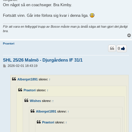
Om något så en coachseger. Bra Kimby.
Fortsätt vinn. Går inte förlora sig kvar i denna liga.
För att vara en felbyggd trupp av Bosse måste man ju ändå säga att han gjort det jävligt
bra.
Praetori
0
SHL 25/26 Malmö - Djurgårdens IF 31/1
I
2026-02-01 18:43:19
n
l
ä
Alberget1891
skrev:
↑
g
g
Praetori
skrev:
↑
Wishes
skrev:
↑
Alberget1891
skrev:
↑
Praetori
skrev:
↑