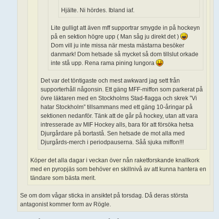
Hjälte. Ni hördes. Ibland iaf.
Lite gulligt att även mff supportrar smygde in på hockeyn
på en sektion högre upp ( Man såg ju direkt det )
Dom vill ju inte missa när mesta mästarna besöker
danmark! Dom hetsade så mycket så dom tillslut orkade
inte stå upp. Rena rama pining lungora
Det var det töntigaste och mest awkward jag sett från
supporterhåll någonsin. Ett gäng MFF-miffon som parkerat på
övre läktaren med en Stockholms Stad-flagga och skrek ”Vi
hatar Stockholm” tillsammans med ett gäng 10-åringar på
sektionen nedanför. Tänk att de går på hockey, utan att vara
intresserade av MIF Hockey alls, bara för att försöka hetsa
Djurgårdare på bortastå. Sen hetsade de mot alla med
Djurgårds-merch i periodpauserna. Såå sjuka miffon!!!
Köper det alla dagar i veckan över nån raketforskande knallkork
med en pyropjäs som behöver en skillnivå av att kunna hantera en
tändare som bästa merit.
Se om dom vågar sticka in ansiktet på torsdag. Då deras största
antagonist kommer form av Rögle.