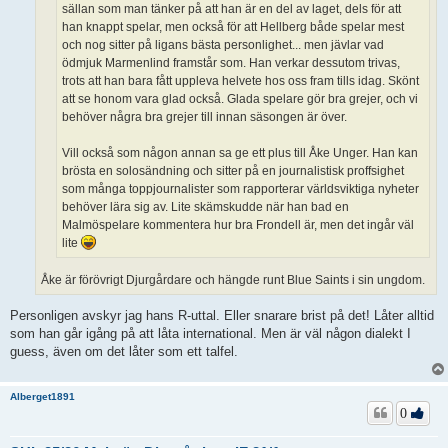
sällan som man tänker på att han är en del av laget, dels för att
han knappt spelar, men också för att Hellberg både spelar mest
och nog sitter på ligans bästa personlighet... men jävlar vad
ödmjuk Marmenlind framstår som. Han verkar dessutom trivas,
trots att han bara fått uppleva helvete hos oss fram tills idag. Skönt
att se honom vara glad också. Glada spelare gör bra grejer, och vi
behöver några bra grejer till innan säsongen är över.
Vill också som någon annan sa ge ett plus till Åke Unger. Han kan
brösta en solosändning och sitter på en journalistisk proffsighet
som många toppjournalister som rapporterar världsviktiga nyheter
behöver lära sig av. Lite skämskudde när han bad en
Malmöspelare kommentera hur bra Frondell är, men det ingår väl
lite
Åke är förövrigt Djurgårdare och hängde runt Blue Saints i sin ungdom.
Personligen avskyr jag hans R-uttal. Eller snarare brist på det! Låter alltid
som han går igång på att låta international. Men är väl någon dialekt I
guess, även om det låter som ett talfel.
Alberget1891
0