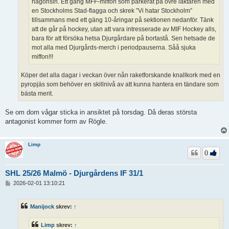
någonsin. Ett gäng MFF-miffon som parkerat på övre läktaren med
en Stockholms Stad-flagga och skrek ”Vi hatar Stockholm”
tillsammans med ett gäng 10-åringar på sektionen nedanför. Tänk
att de går på hockey, utan att vara intresserade av MIF Hockey alls,
bara för att försöka hetsa Djurgårdare på bortastå. Sen hetsade de
mot alla med Djurgårds-merch i periodpauserna. Såå sjuka
miffon!!!
Köper det alla dagar i veckan över nån raketforskande knallkork med en
pyropjäs som behöver en skillnivå av att kunna hantera en tändare som
bästa merit.
Se om dom vågar sticka in ansiktet på torsdag. Då deras största
antagonist kommer form av Rögle.
Limp
0
SHL 25/26 Malmö - Djurgårdens IF 31/1
I
2026-02-01 13:10:21
n
l
ä
Manijock
skrev:
↑
g
g
Limp
skrev:
↑