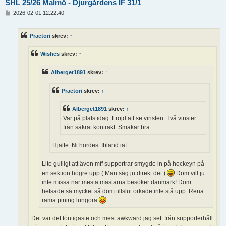
SHL 25/26 Malmö - Djurgårdens IF 31/1
I
2026-02-01 12:22:40
n
l
ä
Praetori
skrev:
↑
g
g
Wishes
skrev:
↑
Alberget1891
skrev:
↑
Praetori
skrev:
↑
Alberget1891
skrev:
↑
Var på plats idag. Fröjd att se vinsten. Två vinster
från säkrat kontrakt. Smakar bra.
Hjälte. Ni hördes. Ibland iaf.
Lite gulligt att även mff supportrar smygde in på hockeyn på
en sektion högre upp ( Man såg ju direkt det )
Dom vill ju
inte missa när mesta mästarna besöker danmark! Dom
hetsade så mycket så dom tillslut orkade inte stå upp. Rena
rama pining lungora
Det var det töntigaste och mest awkward jag sett från supporterhåll