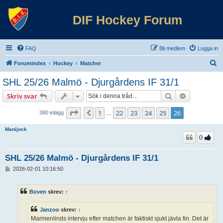
DIF Hockey Forum
FAQ
Bli medlem
Logga in
S
Forumindex
Hockey
Matcher
ö
SHL 25/26 Malmö - Djurgårdens IF 31/1
k
Sök
Avancerad 
Skriv svar
Sida
26
av
26
1
22
23
24
25
26
Föregående
380 inlägg
…
Manijock
0
SHL 25/26 Malmö - Djurgårdens IF 31/1
I
2026-02-01 10:16:50
n
l
ä
Boven
skrev:
↑
g
g
Janzoo
skrev:
↑
Marmenlinds intervju efter matchen är faktiskt sjukt jävla fin. Det är