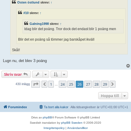
ä
Osten östlund
skrev:
↑
g
g
#10
skrev:
↑
Galning1998
skrev:
↑
Idag blir det poäng. Tror dock det endast blir 1 poäng men
Blir det en poäng så tömmer jag barskåpet ikväll
Skål!
Lugn nu, det blev 3 poäng
Skriv svar
Sida
26
av
29
1
24
25
26
27
28
29
Föregående
Nästa
430 inlägg
…
Hoppa till
Forumindex
Ta bort alla kakor
Alla tidsangivelser är UTC+01:00 UTC+1
Drivs av
phpBB
® Forum Software © phpBB Limited
Swedish translation by
phpBB Sweden
© 2006-2020
Integritetspolicy
|
Användarvillkor