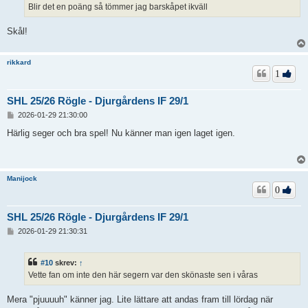
Blir det en poäng så tömmer jag barskåpet ikväll
Skål!
rikkard
1
SHL 25/26 Rögle - Djurgårdens IF 29/1
I
2026-01-29 21:30:00
n
l
Härlig seger och bra spel! Nu känner man igen laget igen.
ä
g
g
Manijock
0
SHL 25/26 Rögle - Djurgårdens IF 29/1
I
2026-01-29 21:30:31
n
l
ä
#10
skrev:
↑
g
Vette fan om inte den här segern var den skönaste sen i våras
g
Mera "pjuuuuh" känner jag. Lite lättare att andas fram till lördag när