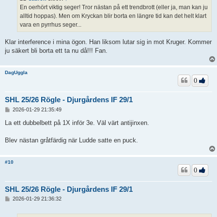
g
En oerhört viktig seger! Tror nästan på ett trendbrott (eller ja, man kan ju
g
alltid hoppas). Men om Kryckan blir borta en längre tid kan det helt klart
vara en pyrrhus seger...
Klar interference i mina ögon. Han liksom lutar sig in mot Kruger. Kommer
ju säkert bli borta ett ta nu då!!! Fan.
DagUggla
0
SHL 25/26 Rögle - Djurgårdens IF 29/1
I
2026-01-29 21:35:49
n
l
La ett dubbelbett på 1X inför 3e. Väl värt antijinxen.
ä
g
Blev nästan gråtfärdig när Ludde satte en puck.
g
#10
0
SHL 25/26 Rögle - Djurgårdens IF 29/1
I
2026-01-29 21:36:32
n
l