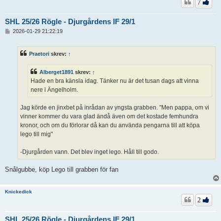
7
SHL 25/26 Rögle - Djurgårdens IF 29/1
I
2026-01-29 21:22:19
n
l
ä
Praetori
skrev:
↑
g
g
Alberget1891
skrev:
↑
Hade en bra känsla idag. Tänker nu är det tusan dags att vinna
nere i Ängelholm.
Jag körde en jinxbet på inrådan av yngsta grabben. "Men pappa, om vi
vinner kommer du vara glad ändå även om det kostade femhundra
kronor, och om du förlorar då kan du använda pengarna till att köpa
lego till mig"
-Djurgården vann. Det blev inget lego. Håll till godo.
Snålgubbe, köp Lego till grabben för fan
Knickedick
2
SHL 25/26 Rögle - Djurgårdens IF 29/1