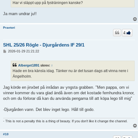
Har vi släppt upp på fysträningen kanske?
Ja mam undrar ju!!
Praetori
4
SHL 25/26 Rögle - Djurgårdens IF 29/1
I
2026-01-29 21:21:22
n
l
ä
Alberget1891
skrev:
↑
g
Hade en bra känsla idag. Tänker nu är det tusan dags att vinna nere i
g
Ängelholm.
Jag körde en jinxbet på inrådan av yngsta grabben. "Men pappa, om vi
vinner kommer du vara glad ändå även om det kostade femhundra kronor,
och om du förlorar då kan du använda pengarna till att köpa lego till mig"
-Djurgården vann. Det blev inget lego. Håll till godo.
- This is not a penalty this is a thing of beauty. If you don't like it change the channel.
#10