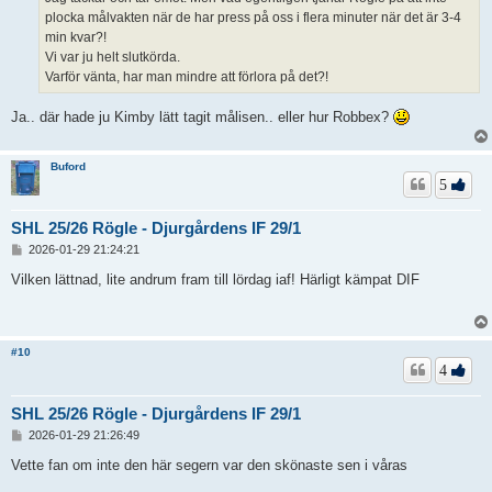
plocka målvakten när de har press på oss i flera minuter när det är 3-4
min kvar?!
Vi var ju helt slutkörda.
Varför vänta, har man mindre att förlora på det?!
Ja.. där hade ju Kimby lätt tagit målisen.. eller hur Robbex?
Buford
5
SHL 25/26 Rögle - Djurgårdens IF 29/1
I
2026-01-29 21:24:21
n
l
Vilken lättnad, lite andrum fram till lördag iaf! Härligt kämpat DIF
ä
g
g
#10
4
SHL 25/26 Rögle - Djurgårdens IF 29/1
I
2026-01-29 21:26:49
n
l
Vette fan om inte den här segern var den skönaste sen i våras
ä
g