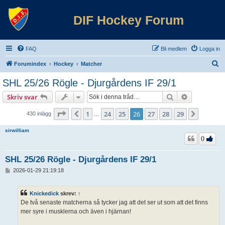
DIF Hockey Forum
FAQ
Bli medlem
Logga in
S
Forumindex
Hockey
Matcher
ö
SHL 25/26 Rögle - Djurgårdens IF 29/1
k
Sök
Avancerad 
Skriv svar
Sida
26
av
29
1
24
25
26
27
28
29
Föregående
Nästa
430 inlägg
…
sirwilliam
0
SHL 25/26 Rögle - Djurgårdens IF 29/1
I
2026-01-29 21:19:18
n
l
ä
Knickedick
skrev:
↑
g
De två senaste matcherna så tycker jag att det ser ut som att det finns
g
mer syre i musklerna och även i hjärnan!