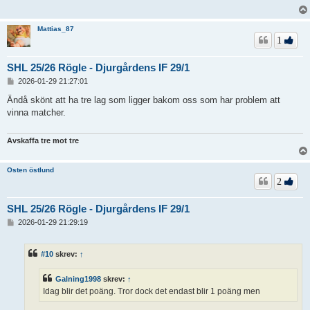
g
Mattias_87
1
SHL 25/26 Rögle - Djurgårdens IF 29/1
I
2026-01-29 21:27:01
n
l
Ändå skönt att ha tre lag som ligger bakom oss som har problem att
ä
vinna matcher.
g
g
Avskaffa tre mot tre
Osten östlund
2
SHL 25/26 Rögle - Djurgårdens IF 29/1
I
2026-01-29 21:29:19
n
l
ä
#10
skrev:
↑
g
g
Galning1998
skrev:
↑
Idag blir det poäng. Tror dock det endast blir 1 poäng men