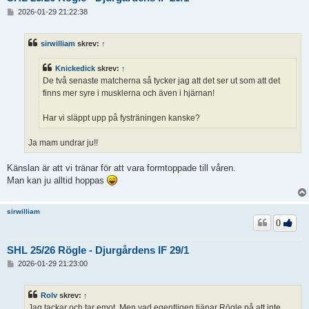
I
2026-01-29 21:22:38
n
l
ä
sirwilliam
skrev:
↑
g
g
Knickedick
skrev:
↑
De två senaste matcherna så tycker jag att det ser ut som att det
finns mer syre i musklerna och även i hjärnan!
Har vi släppt upp på fysträningen kanske?
Ja mam undrar ju!!
Känslan är att vi tränar för att vara formtoppade till våren.
Man kan ju alltid hoppas
sirwilliam
0
SHL 25/26 Rögle - Djurgårdens IF 29/1
I
2026-01-29 21:23:00
n
l
ä
Rolv
skrev:
↑
g
Jag tackar och tar emot. Men vad egentligen tjänar Rögle på att inte
g