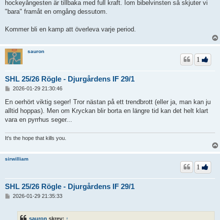
hockeyångesten är tillbaka med full kraft. Iom bibelvinsten så skjuter vi
"bara" framåt en omgång dessutom.
Kommer bli en kamp att överleva varje period.
sauron
1
SHL 25/26 Rögle - Djurgårdens IF 29/1
I
2026-01-29 21:30:46
n
l
En oerhört viktig seger! Tror nästan på ett trendbrott (eller ja, man kan ju
ä
alltid hoppas). Men om Kryckan blir borta en längre tid kan det helt klart
g
vara en pyrrhus seger...
g
It's the hope that kills you.
sirwilliam
1
SHL 25/26 Rögle - Djurgårdens IF 29/1
I
2026-01-29 21:35:33
n
l
ä
sauron
skrev:
↑