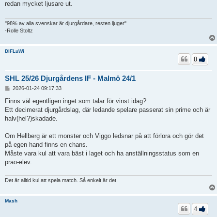
ä
redan mycket ljusare ut.
g
g
"98% av alla svenskar är djurgårdare, resten ljuger"
-Rolle Stoltz
DIFLuWi
0
SHL 25/26 Djurgårdens IF - Malmö 24/1
I
2026-01-24 09:17:33
n
l
Finns väl egentligen inget som talar för vinst idag?
ä
Ett decimerat djurgårdslag, där ledande spelare passerat sin prime och är
g
halv(hel?)skadade.
g
Om Hellberg är ett monster och Viggo ledsnar på att förlora och gör det
på egen hand finns en chans.
Måste vara kul att vara bäst i laget och ha anställningsstatus som en
prao-elev.
Det är alltid kul att spela match. Så enkelt är det.
Mash
4