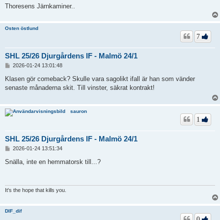
Thoresens Järnkaminer..
Osten östlund
7
SHL 25/26 Djurgårdens IF - Malmö 24/1
I
2026-01-24 13:01:48
n
l
Klasen gör comeback? Skulle vara sagolikt ifall är han som vänder
ä
senaste månaderna skit. Till vinster, säkrat kontrakt!
g
g
sauron
1
SHL 25/26 Djurgårdens IF - Malmö 24/1
I
2026-01-24 13:51:34
n
l
Snälla, inte en hemmatorsk till...?
ä
g
g
It's the hope that kills you.
DIF_dif
0