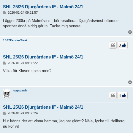
SHL 25/26 Djurgårdens IF - Malmö 24/1
I
2026-01-24 09:21:57
n
l
Lägger 200kr på Malmövinst, bör resultera i Djurgårdsvinst eftersom
ä
sportbet ändå aldrig går in. Tacka mig senare.
g
g
1962FenderStrat
0
SHL 25/26 Djurgårdens IF - Malmö 24/1
I
2026-01-24 09:36:22
n
l
Vilka får Klasen spela med?
ä
g
g
captcash
4
SHL 25/26 Djurgårdens IF - Malmö 24/1
I
2026-01-24 09:58:24
n
l
Hur känns det att vinna hemma, jag har glömt? Nåja, lycka till Hellberg,
ä
nu kör vi!
g
g