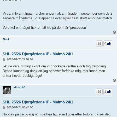
Vi vann lika många matcher under halva månaden i september som de 2
senaste månaderna. Vi släpper till överlägset flest skott emot per match.
Vore kul om något fick en att tro på den här ”processen”
Flunk
0
SHL 25/26 Djurgårdens IF - Malmö 24/1
I
2026-01-23 22:09:09
n
l
Skulle vara otroligt skönt om vi chockade gröthals och tog tre poäng.
ä
Denna känner jag dock att jag behöver förfriska mig inför innan man
g
äntrar hovet. Jobbigt läge!
g
klintan85
4
SHL 25/26 Djurgårdens IF - Malmö 24/1
I
2026-01-24 00:44:06
n
l
Hoppas på tre poäng och de fyra lag som ligger efter förlorar då ser det