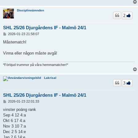
Disciplinnämnden
2
SHL 25/26 Djurgårdens IF - Malmö 24/1
I
2026-01-23 21:58:07
n
l
Måstematch!
ä
g
Vinna eller någon måste avgå!
g
*Förbjud trummor på våra hemmamatcher!*
Lakrisal
3
SHL 25/26 Djurgårdens IF - Malmö 24/1
I
2026-01-23 22:01:33
n
l
vinster poäng rank
ä
Sep 4 12 4:a
g
Okt 6 17 4:a
g
Nov 3 10 7:a
Dec 2 5 14:e
Jan 2 6 14:e