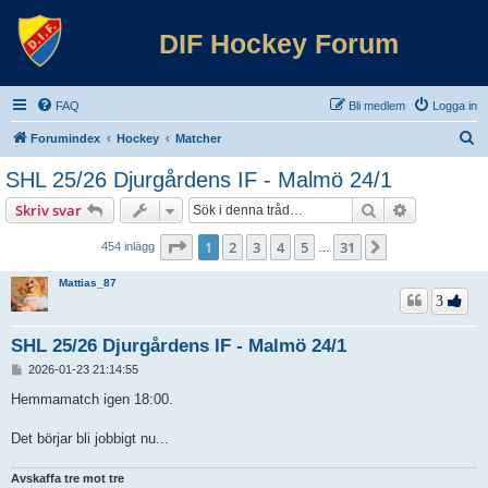
DIF Hockey Forum
FAQ
Bli medlem
Logga in
S
Forumindex
Hockey
Matcher
ö
SHL 25/26 Djurgårdens IF - Malmö 24/1
k
Sök
Avancerad 
Skriv svar
Sida
1
av
31
1
2
3
4
5
31
Nästa
454 inlägg
…
Mattias_87
3
SHL 25/26 Djurgårdens IF - Malmö 24/1
I
2026-01-23 21:14:55
n
l
Hemmamatch igen 18:00.
ä
g
Det börjar bli jobbigt nu...
g
Avskaffa tre mot tre