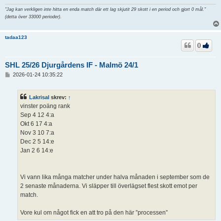
"Jag kan verkligen inte hitta en enda match där ett lag skjutit 29 skott i en period och gjort 0 mål."
(detta över 33000 perioder).
tadaa123
0
SHL 25/26 Djurgårdens IF - Malmö 24/1
I
2026-01-24 10:35:22
n
l
ä
Lakrisal
skrev:
↑
g
vinster poäng rank
g
Sep 4 12 4:a
Okt 6 17 4:a
Nov 3 10 7:a
Dec 2 5 14:e
Jan 2 6 14:e
Vi vann lika många matcher under halva månaden i september som de
2 senaste månaderna. Vi släpper till överlägset flest skott emot per
match.
Vore kul om något fick en att tro på den här ”processen”