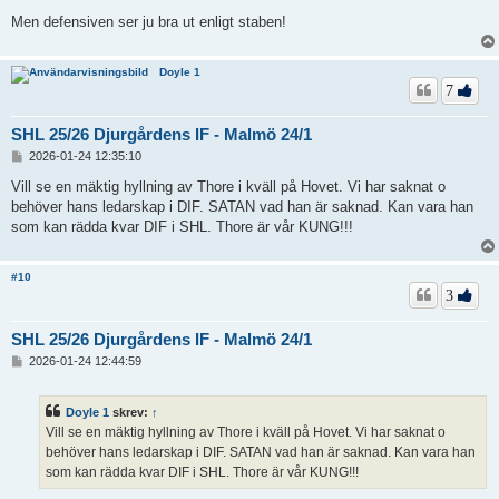
Men defensiven ser ju bra ut enligt staben!
Doyle 1
7
SHL 25/26 Djurgårdens IF - Malmö 24/1
I
2026-01-24 12:35:10
n
l
Vill se en mäktig hyllning av Thore i kväll på Hovet. Vi har saknat o
ä
behöver hans ledarskap i DIF. SATAN vad han är saknad. Kan vara han
g
som kan rädda kvar DIF i SHL. Thore är vår KUNG!!!
g
#10
3
SHL 25/26 Djurgårdens IF - Malmö 24/1
I
2026-01-24 12:44:59
n
l
ä
Doyle 1
skrev:
↑
g
Vill se en mäktig hyllning av Thore i kväll på Hovet. Vi har saknat o
g
behöver hans ledarskap i DIF. SATAN vad han är saknad. Kan vara han
som kan rädda kvar DIF i SHL. Thore är vår KUNG!!!