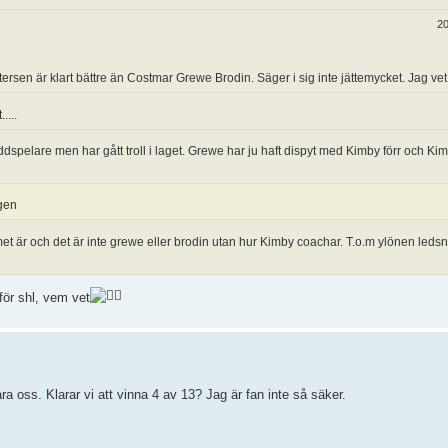
20
ersen är klart bättre än Costmar Grewe Brodin. Säger i sig inte jättemycket. Jag vet
....
dspelare men har gått troll i laget. Grewe har ju haft dispyt med Kimby förr och Ki
gen
et är och det är inte grewe eller brodin utan hur Kimby coachar. T.o.m ylönen ledsn
 för shl, vem vet
ara oss. Klarar vi att vinna 4 av 13? Jag är fan inte så säker.