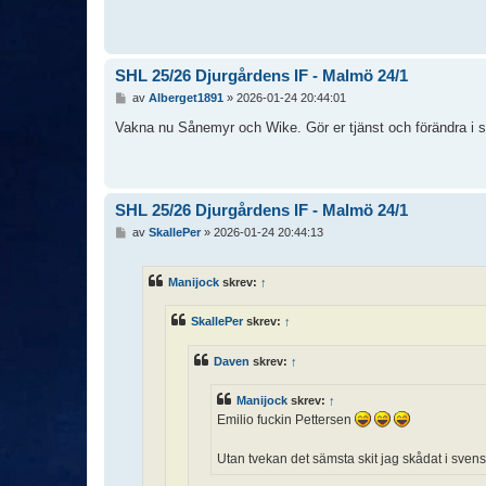
SHL 25/26 Djurgårdens IF - Malmö 24/1
I
av
Alberget1891
»
2026-01-24 20:44:01
n
l
Vakna nu Sånemyr och Wike. Gör er tjänst och förändra i s
ä
g
g
SHL 25/26 Djurgårdens IF - Malmö 24/1
I
av
SkallePer
»
2026-01-24 20:44:13
n
l
ä
Manijock
skrev:
↑
g
g
SkallePer
skrev:
↑
Daven
skrev:
↑
Manijock
skrev:
↑
Emilio fuckin Pettersen
Utan tvekan det sämsta skit jag skådat i sven