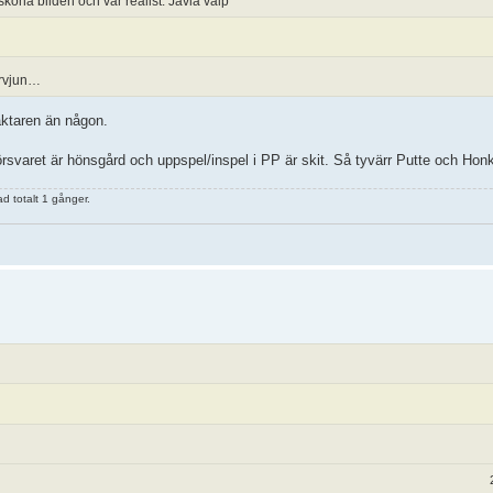
köna bilden och var realist. Jävla valp
ervjun…
äktaren än någon.
örsvaret är hönsgård och uppspel/inspel i PP är skit. Så tyvärr Putte och Hon
 totalt 1 gånger.