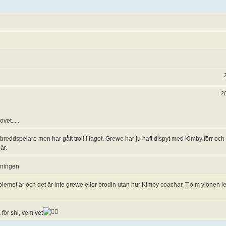
2
vet.....
breddspelare men har gått troll i laget. Grewe har ju haft dispyt med Kimby förr och
är.
eningen
blemet är och det är inte grewe eller brodin utan hur Kimby coachar. T.o.m ylönen 
 för shl, vem vet