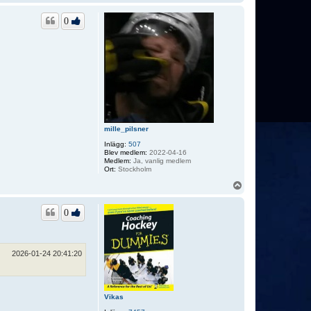
p
p
0
mille_pilsner
Inlägg:
507
Blev medlem:
2022-04-16
Medlem:
Ja, vanlig medlem
Ort:
Stockholm
U
p
p
0
2026-01-24 20:41:20
Vikas