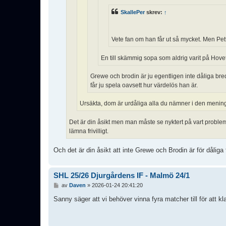
SkallePer
skrev:
↑
Vete fan om han får ut så mycket. Men Pett
En till skämmig sopa som aldrig varit på Hovet.
Grewe och brodin är ju egentligen inte dåliga bred
får ju spela oavsett hur värdelös han är.
Ursäkta, dom är urdåliga alla du nämner i den menin
Det är din åsikt men man måste se nyktert på vart problem
lämna frivilligt.
Och det är din åsikt att inte Grewe och Brodin är för dåliga
SHL 25/26 Djurgårdens IF - Malmö 24/1
I
av
Daven
»
2026-01-24 20:41:20
n
l
Sanny säger att vi behöver vinna fyra matcher till för att kl
ä
g
g