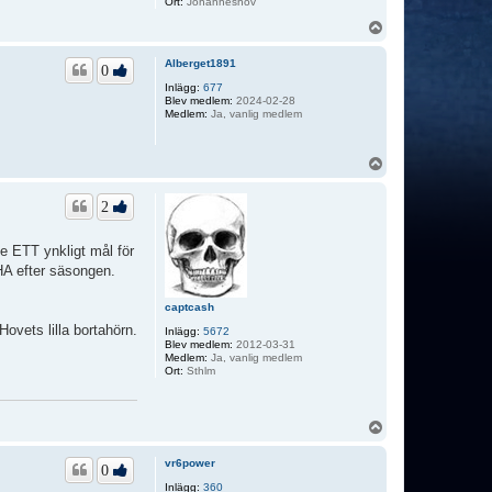
Ort:
Johanneshov
U
p
p
Alberget1891
0
Inlägg:
677
Blev medlem:
2024-02-28
Medlem:
Ja, vanlig medlem
U
p
p
2
se ETT ynkligt mål för
r HA efter säsongen.
captcash
ovets lilla bortahörn.
Inlägg:
5672
Blev medlem:
2012-03-31
Medlem:
Ja, vanlig medlem
Ort:
Sthlm
U
p
p
vr6power
0
Inlägg:
360