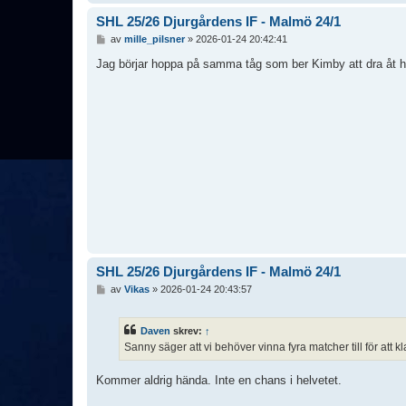
SHL 25/26 Djurgårdens IF - Malmö 24/1
I
av
mille_pilsner
»
2026-01-24 20:42:41
n
l
Jag börjar hoppa på samma tåg som ber Kimby att dra åt h
ä
g
g
SHL 25/26 Djurgårdens IF - Malmö 24/1
I
av
Vikas
»
2026-01-24 20:43:57
n
l
ä
Daven
skrev:
↑
g
Sanny säger att vi behöver vinna fyra matcher till för att kl
g
Kommer aldrig hända. Inte en chans i helvetet.