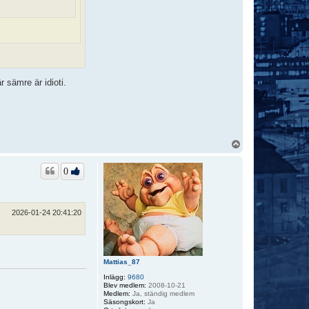
r sämre är idioti.
U
p
p
0
2026-01-24 20:41:20
Mattias_87
Inlägg:
9680
Blev medlem:
2008-10-21
Medlem:
Ja, ständig medlem
Säsongskort:
Ja