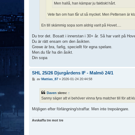
Men hallå, han kämpar ju faktiskt hårt.
Vete fan om han får ut så mycket. Men Pettersen är kla
En till skämmig sopa som aldrig varit på Hovet.....
Du tror det. Bosatt i innerstan i 30+ år. Så har varit på Hov
Du är rätt ensam om den åsikten.
Grewe är bra, farlig, speciellt för egna spelare.
Men.du får ha din åsikt.
Din sopa
SHL 25/26 Djurgårdens IF - Malmö 24/1
I
av
Mattias_87
»
2026-01-24 20:44:58
n
l
ä
Daven
skrev:
↑
g
Sanny säger att vi behöver vinna fyra matcher till för att kl
g
Möjligen efter förlängning/straffar. Men inte trepoängare.
Avskaffa tre mot tre