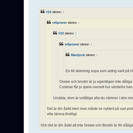
n
l
ä
#10
skrev:
↑
g
g
vr6power
skrev:
↑
#10
skrev:
↑
vr6power
skrev:
↑
Manijock
skrev:
↑
En till skämmig sopa som aldrig varit på Ho
Grewe och brodin är ju egentligen inte dåliga 
Costmar får ju spela oavsett hur värdelös han 
Ursäkta, dom är urdåliga alla du nämner i den m
Det är din åsikt men man måste se nyktert på vart pro
ville lämna frivilligt.
Och det är din åsikt att inte Grewe och Brodin är för dåliga