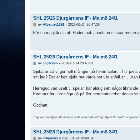
SHL 25/26 Djurgårdens IF - Malmö 24/1
I
av
Alberget1891
»
2026-01-24 20:47:36
n
l
Får en magkänsla att Hudon och Josefson missar resten av
ä
g
g
SHL 25/26 Djurgårdens IF - Malmö 24/1
I
av
captcash
»
2026-01-24 20:48:09
n
l
Sjuka är att vi gör noll mål igen på hemmaplan... hur jävla 
ä
sitt lag? Det är helt sjukt hur värdelöst vår anfall är... Utan
g
g
Herregud vad uselt vi spelar, har aldrig sett något liknand
Kommer fan inte våga gå på fler hemmamatcher denna säsong
Godnatt.
"Jag kan verkligen inte hitta en enda match där ett lag skjutit 29 skott i en period 
SHL 25/26 Djurgårdens IF - Malmö 24/1
I
av
vr6power
»
2026-01-24 20:48:54