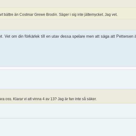
rt bättre än Costmar Grewe Brodin. Säger i sig inte jättemycket. Jag vet.
et. Vet om din förkärlek till en utav dessa spelare men att säga att Pettersen ä
ara oss. Klarar vi att vinna 4 av 13? Jag är fan inte så säker.