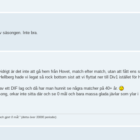
 säsongen. Inte bra.
vidrigt är det inte att gå hem från Hovet, match efter match, utan att fått ens 
 Hellberg hade vi legat så rock bottom sist att vi flyttat ner till Div1 istället fö
e av ett DIF lag och då har man hunnit se några matcher på 40+ år.
, orkar inte sitta där och se 0 mål och bara massa glada jävlar som ylar i H
och gjort 0 mål." (detta över 33000 perioder).