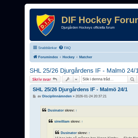
DIF Hockey Foru
Djurgården Hockeys officiella forum
Snabblänkar
FAQ
Forumindex
Hockey
Matcher
SHL 25/26 Djurgårdens IF - Malmö 24/
S
Skriv svar
SHL 25/26 Djurgårdens IF - Malmö 24/1
I
av
Disciplinnämnden
»
2026-01-24 20:37:21
n
l
ä
Dusinator
skrev:
↑
g
g
sirwilliam
skrev:
↑
Dusinator
skrev:
↑