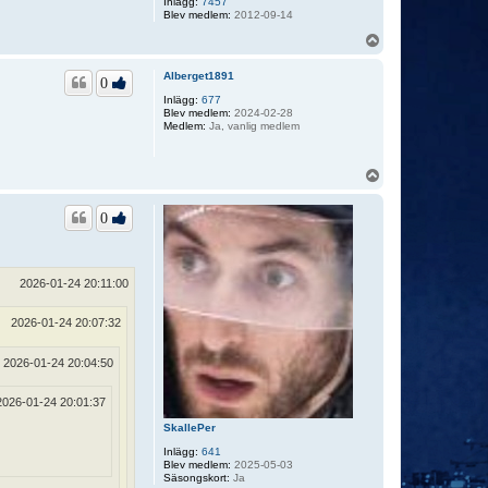
Inlägg:
7457
Blev medlem:
2012-09-14
U
p
p
Alberget1891
0
Inlägg:
677
Blev medlem:
2024-02-28
Medlem:
Ja, vanlig medlem
U
p
p
0
2026-01-24 20:11:00
2026-01-24 20:07:32
2026-01-24 20:04:50
2026-01-24 20:01:37
SkallePer
Inlägg:
641
Blev medlem:
2025-05-03
Säsongskort:
Ja