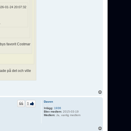
26-01-24 20:07:32
.
mbys favorit Costmar
ade på det och ville
U
p
p
Daven
1
Inlägg:
1936
Blev medlem:
2015-03-19
Medlem:
Ja, vanlig medlem
U