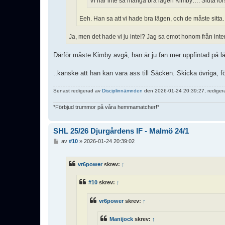
Vi har inte så många bra lägen Kimby…. Sluta förs
Eeh. Han sa att vi hade bra lägen, och de måste sitta.
Ja, men det hade vi ju inte!? Jag sa emot honom från int
Därför måste Kimby avgå, han är ju fan mer uppfintad på l
..kanske att han kan vara ass till Säcken. Skicka övriga, f
Senast redigerad av
Disciplinnämnden
den 2026-01-24 20:39:27, redigerad
*Förbjud trummor på våra hemmamatcher!*
SHL 25/26 Djurgårdens IF - Malmö 24/1
I
av
#10
»
2026-01-24 20:39:02
n
l
ä
vr6power
skrev:
↑
g
g
#10
skrev:
↑
vr6power
skrev:
↑
Manijock
skrev:
↑