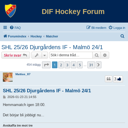
DIF Hockey Forum
FAQ
Bli medlem
Logga in
S
Forumindex
Hockey
Matcher
ö
SHL 25/26 Djurgårdens IF - Malmö 24/1
k
Sök
Avancerad 
Skriv svar
Sida
1
av
31
1
2
3
4
5
31
Nästa
454 inlägg
…
Mattias_87
3
SHL 25/26 Djurgårdens IF - Malmö 24/1
I
2026-01-23 21:14:55
n
l
Hemmamatch igen 18:00.
ä
g
Det börjar bli jobbigt nu...
g
Avskaffa tre mot tre