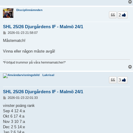
Disciplinnämnden
2
SHL 25/26 Djurgårdens IF - Malmö 24/1
I
2026-01-23 21:58:07
n
l
Måstematch!
ä
g
Vinna eller någon måste avgå!
g
*Förbjud trummor på våra hemmamatcher!*
Lakrisal
3
SHL 25/26 Djurgårdens IF - Malmö 24/1
I
2026-01-23 22:01:33
n
l
vinster poäng rank
ä
Sep 4 12 4:a
g
Okt 6 17 4:a
g
Nov 3 10 7:a
Dec 2 5 14:e
Jan 2 6 14:e