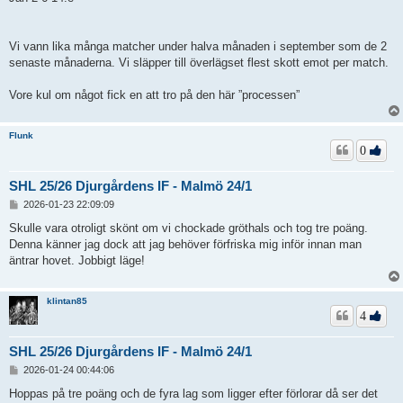
Vi vann lika många matcher under halva månaden i september som de 2
senaste månaderna. Vi släpper till överlägset flest skott emot per match.
Vore kul om något fick en att tro på den här ”processen”
Flunk
0
SHL 25/26 Djurgårdens IF - Malmö 24/1
I
2026-01-23 22:09:09
n
l
Skulle vara otroligt skönt om vi chockade gröthals och tog tre poäng.
ä
Denna känner jag dock att jag behöver förfriska mig inför innan man
g
äntrar hovet. Jobbigt läge!
g
klintan85
4
SHL 25/26 Djurgårdens IF - Malmö 24/1
I
2026-01-24 00:44:06
n
l
Hoppas på tre poäng och de fyra lag som ligger efter förlorar då ser det