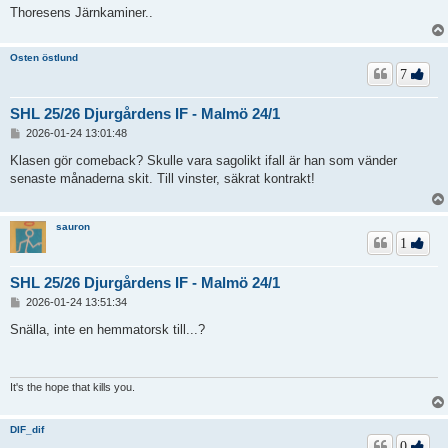
Thoresens Järnkaminer..
Osten östlund
7
SHL 25/26 Djurgårdens IF - Malmö 24/1
I
2026-01-24 13:01:48
n
l
Klasen gör comeback? Skulle vara sagolikt ifall är han som vänder
ä
senaste månaderna skit. Till vinster, säkrat kontrakt!
g
g
sauron
1
SHL 25/26 Djurgårdens IF - Malmö 24/1
I
2026-01-24 13:51:34
n
l
Snälla, inte en hemmatorsk till...?
ä
g
g
It's the hope that kills you.
DIF_dif
0