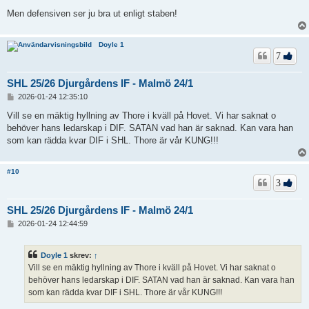
Men defensiven ser ju bra ut enligt staben!
Doyle 1
7
SHL 25/26 Djurgårdens IF - Malmö 24/1
I
2026-01-24 12:35:10
n
l
Vill se en mäktig hyllning av Thore i kväll på Hovet. Vi har saknat o
ä
behöver hans ledarskap i DIF. SATAN vad han är saknad. Kan vara han
g
som kan rädda kvar DIF i SHL. Thore är vår KUNG!!!
g
#10
3
SHL 25/26 Djurgårdens IF - Malmö 24/1
I
2026-01-24 12:44:59
n
l
ä
Doyle 1
skrev:
↑
g
Vill se en mäktig hyllning av Thore i kväll på Hovet. Vi har saknat o
g
behöver hans ledarskap i DIF. SATAN vad han är saknad. Kan vara han
som kan rädda kvar DIF i SHL. Thore är vår KUNG!!!