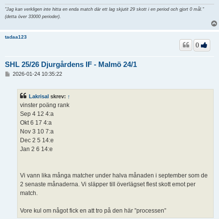
"Jag kan verkligen inte hitta en enda match där ett lag skjutit 29 skott i en period och gjort 0 mål."
(detta över 33000 perioder).
tadaa123
0
SHL 25/26 Djurgårdens IF - Malmö 24/1
I
2026-01-24 10:35:22
n
l
ä
Lakrisal
skrev:
↑
g
vinster poäng rank
g
Sep 4 12 4:a
Okt 6 17 4:a
Nov 3 10 7:a
Dec 2 5 14:e
Jan 2 6 14:e
Vi vann lika många matcher under halva månaden i september som de
2 senaste månaderna. Vi släpper till överlägset flest skott emot per
match.
Vore kul om något fick en att tro på den här ”processen”