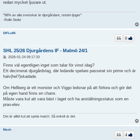
ä
redan mycket ljusare ut.
g
g
"98% av alla svenskar är djurgårdare, resten ljuger"
-Rolle Stoltz
DIFLuWi
0
SHL 25/26 Djurgårdens IF - Malmö 24/1
I
2026-01-24 09:17:33
n
l
Finns väl egentligen inget som talar för vinst idag?
ä
Ett decimerat djurgårdslag, där ledande spelare passerat sin prime och är
g
halv(hel?)skadade.
g
Om Hellberg är ett monster och Viggo ledsnar på att förlora och gör det
på egen hand finns en chans.
Måste vara kul att vara bäst i laget och ha anställningsstatus som en
prao-elev.
Det är alltid kul att spela match. Så enkelt är det.
Mash
4