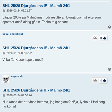
SHL 25/26 Djurgårdens IF - Malmö 24/1
I
2026-01-24 09:21:57
n
l
Lägger 200kr på Malmövinst, bör resultera i Djurgårdsvinst eftersom
ä
sportbet ändå aldrig går in. Tacka mig senare.
g
g
1962FenderStrat
0
SHL 25/26 Djurgårdens IF - Malmö 24/1
I
2026-01-24 09:36:22
n
l
Vilka får Klasen spela med?
ä
g
g
captcash
4
SHL 25/26 Djurgårdens IF - Malmö 24/1
I
2026-01-24 09:58:24
n
l
Hur känns det att vinna hemma, jag har glömt? Nåja, lycka till Hellberg,
ä
nu kör vi!
g
g