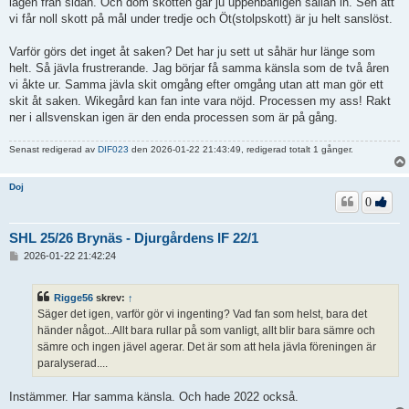
lägen från sidan. Och dom skotten går ju uppenbarligen sällan in. Sen att
vi får noll skott på mål under tredje och Öt(stolpskott) är ju helt sanslöst.
Varför görs det inget åt saken? Det har ju sett ut såhär hur länge som
helt. Så jävla frustrerande. Jag börjar få samma känsla som de två åren
vi åkte ur. Samma jävla skit omgång efter omgång utan att man gör ett
skit åt saken. Wikegård kan fan inte vara nöjd. Processen my ass! Rakt
ner i allsvenskan igen är den enda processen som är på gång.
Senast redigerad av
DIF023
den 2026-01-22 21:43:49, redigerad totalt 1 gånger.
Doj
0
SHL 25/26 Brynäs - Djurgårdens IF 22/1
I
2026-01-22 21:42:24
n
l
ä
Rigge56
skrev:
↑
g
Säger det igen, varför gör vi ingenting? Vad fan som helst, bara det
g
händer något...Allt bara rullar på som vanligt, allt blir bara sämre och
sämre och ingen jävel agerar. Det är som att hela jävla föreningen är
paralyserad....
Instämmer. Har samma känsla. Och hade 2022 också.