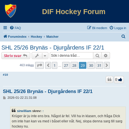
DIF Hockey Forum
FAQ
Bli medlem
Logga in
S
Forumindex
Hockey
Matcher
ö
SHL 25/26 Brynäs - Djurgårdens IF 22/1
k
Sök
Avancerad 
Skriv svar
Sida
29
av
31
1
27
28
29
30
31
Föregående
Nästa
463 inlägg
…
#10
0
SHL 25/26 Brynäs - Djurgårdens IF 22/1
I
2026-01-22 21:31:08
n
l
ä
sirwilliam
skrev:
↑
g
Krüger är ju inte ens bra. Något är fel. Vill ha in klasen, och fråga Dick
g
om inte han kan va med i båset eller nåt. Nej, slopa denna sarg till sarg
hockey nu.