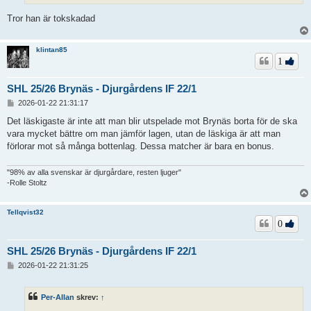
Tror han är tokskadad
klintan85
1
SHL 25/26 Brynäs - Djurgårdens IF 22/1
I
2026-01-22 21:31:17
n
l
Det läskigaste är inte att man blir utspelade mot Brynäs borta för de ska
ä
vara mycket bättre om man jämför lagen, utan de läskiga är att man
g
förlorar mot så många bottenlag. Dessa matcher är bara en bonus.
g
"98% av alla svenskar är djurgårdare, resten ljuger"
-Rolle Stoltz
Tellqvist32
0
SHL 25/26 Brynäs - Djurgårdens IF 22/1
I
2026-01-22 21:31:25
n
l
ä
Per-Allan
skrev:
↑
g
g