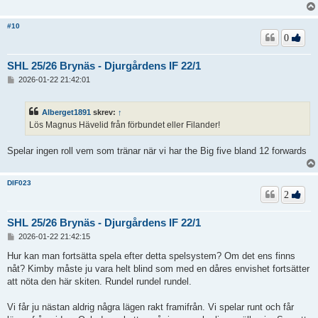
g
#10
0
SHL 25/26 Brynäs - Djurgårdens IF 22/1
I
2026-01-22 21:42:01
n
l
ä
Alberget1891
skrev:
↑
g
Lös Magnus Hävelid från förbundet eller Filander!
g
Spelar ingen roll vem som tränar när vi har the Big five bland 12 forwards
DIF023
2
SHL 25/26 Brynäs - Djurgårdens IF 22/1
I
2026-01-22 21:42:15
n
l
Hur kan man fortsätta spela efter detta spelsystem? Om det ens finns
ä
nåt? Kimby måste ju vara helt blind som med en dåres envishet fortsätter
g
att nöta den här skiten. Rundel rundel rundel.
g
Vi får ju nästan aldrig några lägen rakt framifrån. Vi spelar runt och får