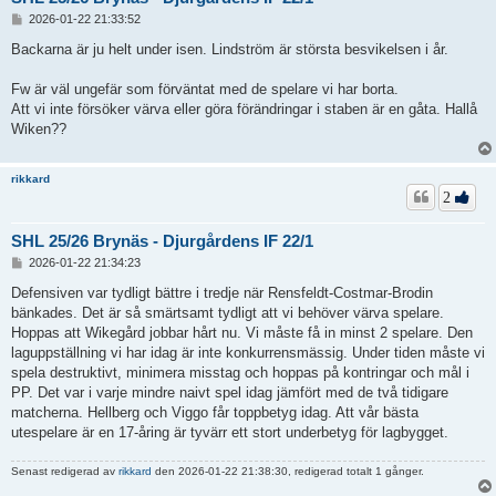
I
2026-01-22 21:33:52
n
l
Backarna är ju helt under isen. Lindström är största besvikelsen i år.
ä
g
Fw är väl ungefär som förväntat med de spelare vi har borta.
g
Att vi inte försöker värva eller göra förändringar i staben är en gåta. Hallå
Wiken??
rikkard
2
SHL 25/26 Brynäs - Djurgårdens IF 22/1
I
2026-01-22 21:34:23
n
l
Defensiven var tydligt bättre i tredje när Rensfeldt-Costmar-Brodin
ä
bänkades. Det är så smärtsamt tydligt att vi behöver värva spelare.
g
Hoppas att Wikegård jobbar hårt nu. Vi måste få in minst 2 spelare. Den
g
laguppställning vi har idag är inte konkurrensmässig. Under tiden måste vi
spela destruktivt, minimera misstag och hoppas på kontringar och mål i
PP. Det var i varje mindre naivt spel idag jämfört med de två tidigare
matcherna. Hellberg och Viggo får toppbetyg idag. Att vår bästa
utespelare är en 17-åring är tyvärr ett stort underbetyg för lagbygget.
Senast redigerad av
rikkard
den 2026-01-22 21:38:30, redigerad totalt 1 gånger.