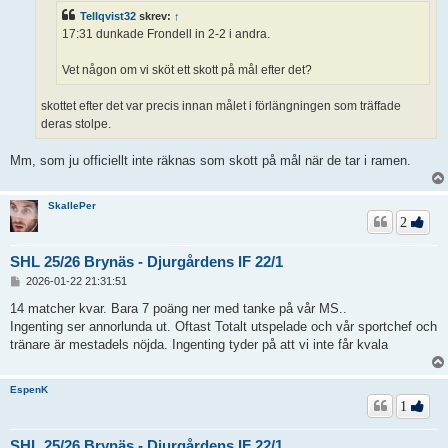
Tellqvist32
skrev:
↑
17:31 dunkade Frondell in 2-2 i andra.
Vet någon om vi sköt ett skott på mål efter det?
skottet efter det var precis innan målet i förlängningen som träffade
deras stolpe.
Mm, som ju officiellt inte räknas som skott på mål när de tar i ramen.
SkallePer
2
SHL 25/26 Brynäs - Djurgårdens IF 22/1
I
2026-01-22 21:31:51
n
l
14 matcher kvar. Bara 7 poäng ner med tanke på vår MS..
ä
Ingenting ser annorlunda ut. Oftast Totalt utspelade och vår sportchef och
g
tränare är mestadels nöjda. Ingenting tyder på att vi inte får kvala
g
EspenK
1
SHL 25/26 Brynäs - Djurgårdens IF 22/1