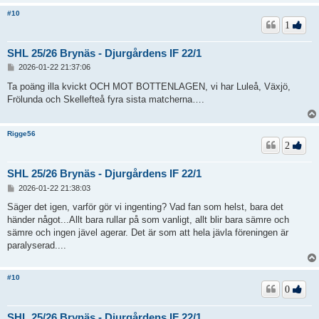
#10
1
SHL 25/26 Brynäs - Djurgårdens IF 22/1
I
2026-01-22 21:37:06
n
l
Ta poäng illa kvickt OCH MOT BOTTENLAGEN, vi har Luleå, Växjö,
ä
Frölunda och Skellefteå fyra sista matcherna….
g
g
Rigge56
2
SHL 25/26 Brynäs - Djurgårdens IF 22/1
I
2026-01-22 21:38:03
n
l
Säger det igen, varför gör vi ingenting? Vad fan som helst, bara det
ä
händer något...Allt bara rullar på som vanligt, allt blir bara sämre och
g
sämre och ingen jävel agerar. Det är som att hela jävla föreningen är
g
paralyserad....
#10
0
SHL 25/26 Brynäs - Djurgårdens IF 22/1