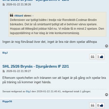
I
2026-01-22 21:38:26
n
l
ä
rikkard
skrev:
↑
g
Defensiven var tydligt bättre i tredje när Rensfeldt-Costmar-Brodin
g
bänkades. Det är så smärtsamt tydligt att vi behöver värva spelare.
Hoppas att Wikegård jobbar hårt nu. Vi måste få in minst 2 spelare. Den
laguppställning vi har idag är inte konkurrensmässig.
Ingen är nog förvånad över det, inget är bra när dom spelar allihopa
BigJ
1
SHL 25/26 Brynäs - Djurgårdens IF 22/1
I
2026-01-22 21:39:27
n
l
Eftersom sportchefen och tränaren ser att laget är på gång och spelar bra
ä
på träning så kommer inget hända.
g
g
Senast redigerad av
BigJ
den 2026-01-22 21:40:41, redigerad totalt 1 gånger.
Rigge56
0