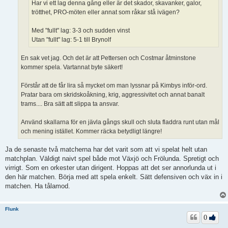
Har vi ett lag denna gång eller är det skador, skavanker, galor,
trötthet, PRO-möten eller annat som råkar stå ivägen?
Med "fullt" lag: 3-3 och sudden vinst
Utan "fullt" lag: 5-1 till Brynolf
En sak vet jag. Och det är att Pettersen och Costmar åtminstone
kommer spela. Vartannat byte säkert!
Förstår att de får lira så mycket om man lyssnar på Kimbys inför-ord.
Pratar bara om skridskoåkning, krig, aggressivitet och annat banalt
trams.... Bra sätt att slippa ta ansvar.
Använd skallarna för en jävla gångs skull och sluta fladdra runt utan mål
och mening istället. Kommer räcka betydligt längre!
Ja de senaste två matcherna har det varit som att vi spelat helt utan
matchplan. Väldigt naivt spel både mot Växjö och Frölunda. Spretigt och
virrigt. Som en orkester utan dirigent. Hoppas att det ser annorlunda ut i
den här matchen. Börja med att spela enkelt. Sätt defensiven och väx in i
matchen. Ha tålamod.
Flunk
0