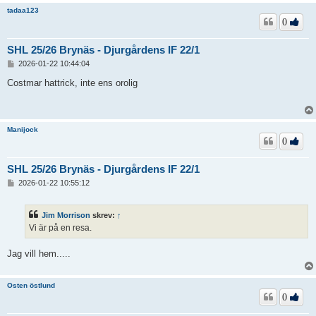
tadaa123
0
SHL 25/26 Brynäs - Djurgårdens IF 22/1
I
2026-01-22 10:44:04
n
l
Costmar hattrick, inte ens orolig
ä
g
g
Manijock
0
SHL 25/26 Brynäs - Djurgårdens IF 22/1
I
2026-01-22 10:55:12
n
l
ä
Jim Morrison
skrev:
↑
g
Vi är på en resa.
g
Jag vill hem.....
Osten östlund
0