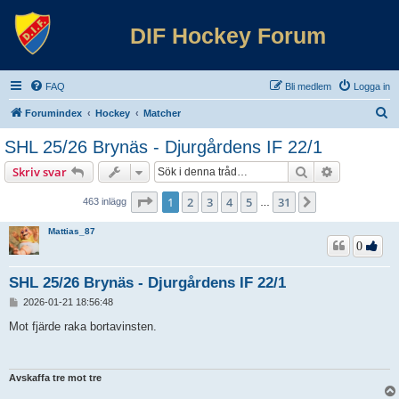
DIF Hockey Forum
FAQ
Bli medlem
Logga in
S
Forumindex
Hockey
Matcher
ö
SHL 25/26 Brynäs - Djurgårdens IF 22/1
k
Sök
Avancerad 
Skriv svar
Sida
1
av
31
1
2
3
4
5
31
Nästa
463 inlägg
…
Mattias_87
0
SHL 25/26 Brynäs - Djurgårdens IF 22/1
I
2026-01-21 18:56:48
n
l
Mot fjärde raka bortavinsten.
ä
g
g
Avskaffa tre mot tre