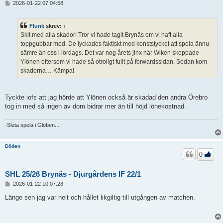
I
2026-01-22 07:04:58
n
l
ä
Flunk
skrev:
↑
g
Skit med alla skador! Tror vi hade tagit Brynäs om vi haft alla
g
toppgubbar med. De lyckades faktiskt med konststycket att spela ännu
sämre än oss i lördags. Det var nog årets jinx när Wiken skeppade
Ylönen eftersom vi hade så otroligt fullt på forwardssidan. Sedan kom
skadorna… Kämpa!
Tyckte iofs att jag hörde att Ylönen också är skadad den andra Örebro
tog in med så ingen av dom bidrar mer än till höjd lönekostnad.
-Sluta spela i Globen...
Döden
0
SHL 25/26 Brynäs - Djurgårdens IF 22/1
I
2026-01-22 10:07:28
n
l
Länge sen jag var helt och hållet likgiltig till utgången av matchen.
ä
g
g