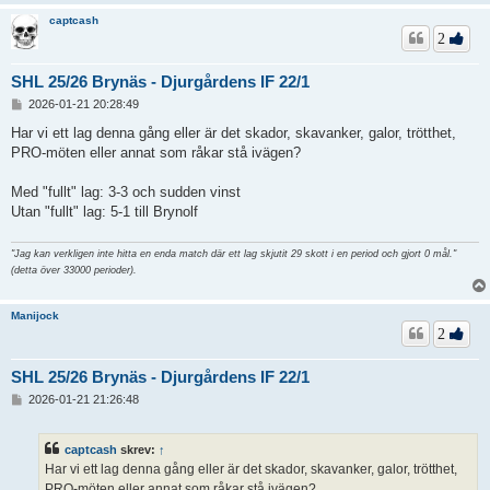
captcash
2
SHL 25/26 Brynäs - Djurgårdens IF 22/1
I
2026-01-21 20:28:49
n
l
Har vi ett lag denna gång eller är det skador, skavanker, galor, trötthet,
ä
PRO-möten eller annat som råkar stå ivägen?
g
g
Med "fullt" lag: 3-3 och sudden vinst
Utan "fullt" lag: 5-1 till Brynolf
"Jag kan verkligen inte hitta en enda match där ett lag skjutit 29 skott i en period och gjort 0 mål."
(detta över 33000 perioder).
Manijock
2
SHL 25/26 Brynäs - Djurgårdens IF 22/1
I
2026-01-21 21:26:48
n
l
ä
captcash
skrev:
↑
g
Har vi ett lag denna gång eller är det skador, skavanker, galor, trötthet,
g
PRO-möten eller annat som råkar stå ivägen?