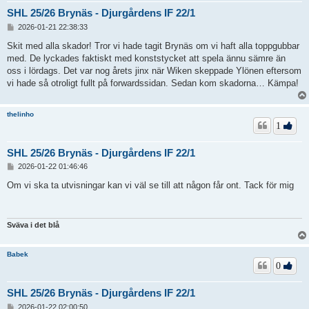
SHL 25/26 Brynäs - Djurgårdens IF 22/1
I
2026-01-21 22:38:33
n
l
Skit med alla skador! Tror vi hade tagit Brynäs om vi haft alla toppgubbar
ä
med. De lyckades faktiskt med konststycket att spela ännu sämre än
g
oss i lördags. Det var nog årets jinx när Wiken skeppade Ylönen eftersom
g
vi hade så otroligt fullt på forwardssidan. Sedan kom skadorna… Kämpa!
thelinho
1
SHL 25/26 Brynäs - Djurgårdens IF 22/1
I
2026-01-22 01:46:46
n
l
Om vi ska ta utvisningar kan vi väl se till att någon får ont. Tack för mig
ä
g
g
Sväva i det blå
Babek
0
SHL 25/26 Brynäs - Djurgårdens IF 22/1
I
2026-01-22 02:00:50