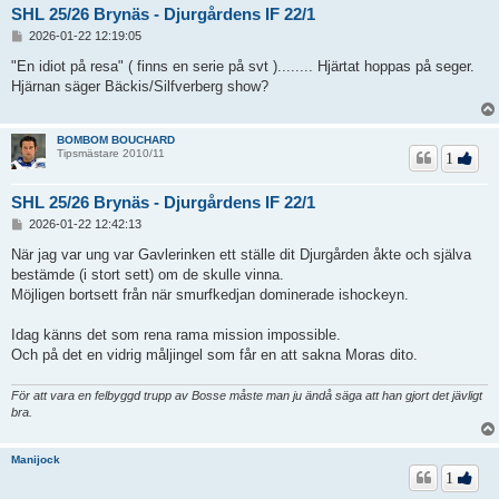
SHL 25/26 Brynäs - Djurgårdens IF 22/1
I
2026-01-22 12:19:05
n
l
"En idiot på resa" ( finns en serie på svt )........ Hjärtat hoppas på seger.
ä
Hjärnan säger Bäckis/Silfverberg show?
g
g
BOMBOM BOUCHARD
Tipsmästare 2010/11
1
SHL 25/26 Brynäs - Djurgårdens IF 22/1
I
2026-01-22 12:42:13
n
l
När jag var ung var Gavlerinken ett ställe dit Djurgården åkte och själva
ä
bestämde (i stort sett) om de skulle vinna.
g
Möjligen bortsett från när smurfkedjan dominerade ishockeyn.
g
Idag känns det som rena rama mission impossible.
Och på det en vidrig måljingel som får en att sakna Moras dito.
För att vara en felbyggd trupp av Bosse måste man ju ändå säga att han gjort det jävligt
bra.
Manijock
1