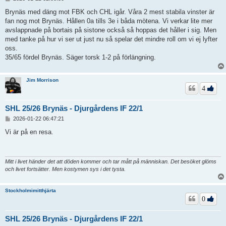
n
l
Brynäs med däng mot FBK och CHL igår. Våra 2 mest stabila vinster är
ä
fan nog mot Brynäs. Hållen 0a tills 3e i båda mötena. Vi verkar lite mer
g
avslappnade på bortais på sistone också så hoppas det håller i sig. Men
g
med tanke på hur vi ser ut just nu så spelar det mindre roll om vi ej lyfter
oss.
35/65 fördel Brynäs. Säger torsk 1-2 på förlängning.
Jim Morrison
4
SHL 25/26 Brynäs - Djurgårdens IF 22/1
I
2026-01-22 06:47:21
n
l
Vi är på en resa.
ä
g
g
Mitt i livet händer det att döden kommer och tar mått på människan. Det besöket glöms
och livet fortsätter. Men kostymen sys i det tysta.
Stockholmimitthjärta
0
SHL 25/26 Brynäs - Djurgårdens IF 22/1