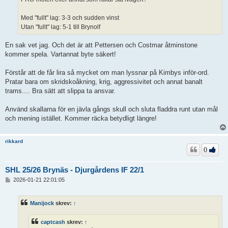
Med "fullt" lag: 3-3 och sudden vinst
Utan "fullt" lag: 5-1 till Brynolf
En sak vet jag. Och det är att Pettersen och Costmar åtminstone
kommer spela. Vartannat byte säkert!
Förstår att de får lira så mycket om man lyssnar på Kimbys inför-ord.
Pratar bara om skridskoåkning, krig, aggressivitet och annat banalt
trams.... Bra sätt att slippa ta ansvar.
Använd skallarna för en jävla gångs skull och sluta fladdra runt utan mål
och mening istället. Kommer räcka betydligt längre!
rikkard
0
SHL 25/26 Brynäs - Djurgårdens IF 22/1
I
2026-01-21 22:01:05
n
l
ä
Manijock
skrev:
↑
g
g
captcash
skrev:
↑