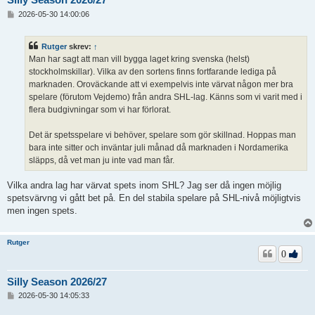
I
2026-05-30 14:00:06
n
l
ä
Rutger
skrev:
↑
g
Man har sagt att man vill bygga laget kring svenska (helst)
g
stockholmskillar). Vilka av den sortens finns fortfarande lediga på
marknaden. Oroväckande att vi exempelvis inte värvat någon mer bra
spelare (förutom Vejdemo) från andra SHL-lag. Känns som vi varit med i
flera budgivningar som vi har förlorat.
Det är spetsspelare vi behöver, spelare som gör skillnad. Hoppas man
bara inte sitter och inväntar juli månad då marknaden i Nordamerika
släpps, då vet man ju inte vad man får.
Vilka andra lag har värvat spets inom SHL? Jag ser då ingen möjlig
spetsvärvng vi gått bet på. En del stabila spelare på SHL-nivå möjligtvis
men ingen spets.
Rutger
0
Silly Season 2026/27
I
2026-05-30 14:05:33
n
l