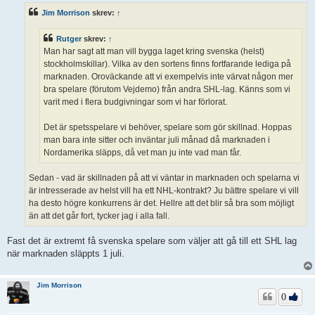
ä
Jim Morrison
skrev:
↑
g
g
Rutger
skrev:
↑
Man har sagt att man vill bygga laget kring svenska (helst)
stockholmskillar). Vilka av den sortens finns fortfarande lediga på
marknaden. Oroväckande att vi exempelvis inte värvat någon mer
bra spelare (förutom Vejdemo) från andra SHL-lag. Känns som vi
varit med i flera budgivningar som vi har förlorat.
Det är spetsspelare vi behöver, spelare som gör skillnad. Hoppas
man bara inte sitter och inväntar juli månad då marknaden i
Nordamerika släpps, då vet man ju inte vad man får.
Sedan - vad är skillnaden på att vi väntar in marknaden och spelarna vi
är intresserade av helst vill ha ett NHL-kontrakt? Ju bättre spelare vi vill
ha desto högre konkurrens är det. Hellre att det blir så bra som möjligt
än att det går fort, tycker jag i alla fall.
Fast det är extremt få svenska spelare som väljer att gå till ett SHL lag
när marknaden släppts 1 juli.
Jim Morrison
0