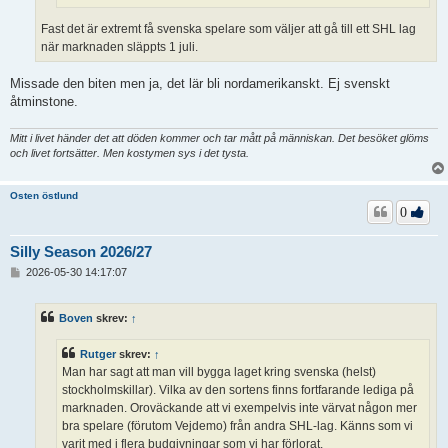
Fast det är extremt få svenska spelare som väljer att gå till ett SHL lag
när marknaden släppts 1 juli.
Missade den biten men ja, det lär bli nordamerikanskt. Ej svenskt
åtminstone.
Mitt i livet händer det att döden kommer och tar mått på människan. Det besöket glöms
och livet fortsätter. Men kostymen sys i det tysta.
Osten östlund
0
Silly Season 2026/27
I
2026-05-30 14:17:07
n
l
ä
Boven
skrev:
↑
g
g
Rutger
skrev:
↑
Man har sagt att man vill bygga laget kring svenska (helst)
stockholmskillar). Vilka av den sortens finns fortfarande lediga på
marknaden. Oroväckande att vi exempelvis inte värvat någon mer
bra spelare (förutom Vejdemo) från andra SHL-lag. Känns som vi
varit med i flera budgivningar som vi har förlorat.