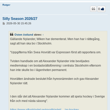
Rutger
0
Silly Season 2026/27
I
2026-05-30 15:45:26
n
l
ä
Osten östlund
skrev:
↑
g
Gällande Nylander, Wiken har dementerat. Men han har i rättegång,
g
sagt att han ska bo i Stockholm.
"Uppgifterna från Svea Hovrätt var Expressen först att rapportera om.
Tvisten handlade om att Alexander Nylander inte beviljades
medlemskap i en bostadsrättsförening i centrala Stockholm eftersom
han inte skulle bo i lägenheten permanent.
Hovrätten ändrade beslutet från hyresnämnden och gav Alexander
Nylander rätt.
I den står det att Alexander Nylander kommer att spela hockey i Sverige
från och med nästa säsong".
https://www.aftonbladet.se/sportbladet/ ... lar-hockey