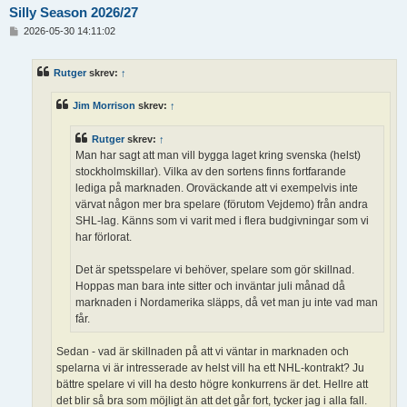
Silly Season 2026/27
I
2026-05-30 14:11:02
n
l
ä
Rutger
skrev:
↑
g
g
Jim Morrison
skrev:
↑
Rutger
skrev:
↑
Man har sagt att man vill bygga laget kring svenska (helst)
stockholmskillar). Vilka av den sortens finns fortfarande
lediga på marknaden. Oroväckande att vi exempelvis inte
värvat någon mer bra spelare (förutom Vejdemo) från andra
SHL-lag. Känns som vi varit med i flera budgivningar som vi
har förlorat.
Det är spetsspelare vi behöver, spelare som gör skillnad.
Hoppas man bara inte sitter och inväntar juli månad då
marknaden i Nordamerika släpps, då vet man ju inte vad man
får.
Sedan - vad är skillnaden på att vi väntar in marknaden och
spelarna vi är intresserade av helst vill ha ett NHL-kontrakt? Ju
bättre spelare vi vill ha desto högre konkurrens är det. Hellre att
det blir så bra som möjligt än att det går fort, tycker jag i alla fall.