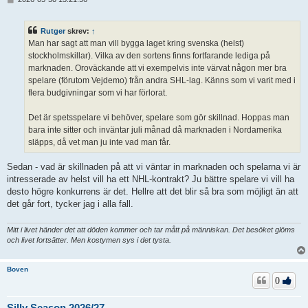
n
l
ä
Rutger
skrev:
↑
g
Man har sagt att man vill bygga laget kring svenska (helst)
g
stockholmskillar). Vilka av den sortens finns fortfarande lediga på
marknaden. Oroväckande att vi exempelvis inte värvat någon mer bra
spelare (förutom Vejdemo) från andra SHL-lag. Känns som vi varit med i
flera budgivningar som vi har förlorat.
Det är spetsspelare vi behöver, spelare som gör skillnad. Hoppas man
bara inte sitter och inväntar juli månad då marknaden i Nordamerika
släpps, då vet man ju inte vad man får.
Sedan - vad är skillnaden på att vi väntar in marknaden och spelarna vi är
intresserade av helst vill ha ett NHL-kontrakt? Ju bättre spelare vi vill ha
desto högre konkurrens är det. Hellre att det blir så bra som möjligt än att
det går fort, tycker jag i alla fall.
Mitt i livet händer det att döden kommer och tar mått på människan. Det besöket glöms
och livet fortsätter. Men kostymen sys i det tysta.
Boven
0
Silly Season 2026/27