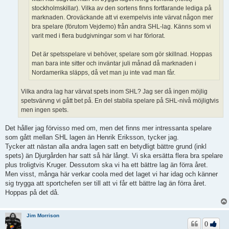
stockholmskillar). Vilka av den sortens finns fortfarande lediga på
marknaden. Oroväckande att vi exempelvis inte värvat någon mer
bra spelare (förutom Vejdemo) från andra SHL-lag. Känns som vi
varit med i flera budgivningar som vi har förlorat.
Det är spetsspelare vi behöver, spelare som gör skillnad. Hoppas
man bara inte sitter och inväntar juli månad då marknaden i
Nordamerika släpps, då vet man ju inte vad man får.
Vilka andra lag har värvat spets inom SHL? Jag ser då ingen möjlig
spetsvärvng vi gått bet på. En del stabila spelare på SHL-nivå möjligtvis
men ingen spets.
Det håller jag förvisso med om, men det finns mer intressanta spelare
som gått mellan SHL lagen än Henrik Eriksson, tycker jag.
Tycker att nästan alla andra lagen satt en betydligt bättre grund (inkl
spets) än Djurgården har satt så här långt. Vi ska ersätta flera bra spelare
plus troligtvis Kruger. Dessutom ska vi ha ett bättre lag än förra året.
Men visst, många här verkar coola med det laget vi har idag och känner
sig trygga att sportchefen ser till att vi får ett bättre lag än förra året.
Hoppas på det då.
Jim Morrison
0