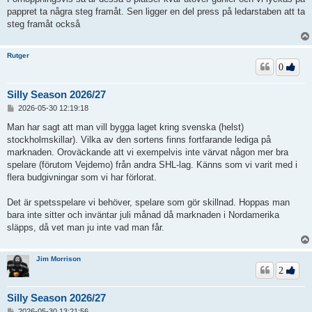
pappret ta några steg framåt. Sen ligger en del press på ledarstaben att ta
steg framåt också
Rutger
0
Silly Season 2026/27
I
2026-05-30 12:19:18
n
l
Man har sagt att man vill bygga laget kring svenska (helst)
ä
stockholmskillar). Vilka av den sortens finns fortfarande lediga på
g
marknaden. Oroväckande att vi exempelvis inte värvat någon mer bra
g
spelare (förutom Vejdemo) från andra SHL-lag. Känns som vi varit med i
flera budgivningar som vi har förlorat.
Det är spetsspelare vi behöver, spelare som gör skillnad. Hoppas man
bara inte sitter och inväntar juli månad då marknaden i Nordamerika
släpps, då vet man ju inte vad man får.
Jim Morrison
2
Silly Season 2026/27
I
2026-05-30 13:21:56