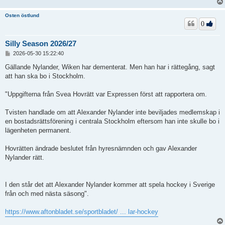
Osten östlund
0
Silly Season 2026/27
I
2026-05-30 15:22:40
n
l
Gällande Nylander, Wiken har dementerat. Men han har i rättegång, sagt
ä
att han ska bo i Stockholm.
g
g
"Uppgifterna från Svea Hovrätt var Expressen först att rapportera om.
Tvisten handlade om att Alexander Nylander inte beviljades medlemskap i
en bostadsrättsförening i centrala Stockholm eftersom han inte skulle bo i
lägenheten permanent.
Hovrätten ändrade beslutet från hyresnämnden och gav Alexander
Nylander rätt.
I den står det att Alexander Nylander kommer att spela hockey i Sverige
från och med nästa säsong".
https://www.aftonbladet.se/sportbladet/ ... lar-hockey