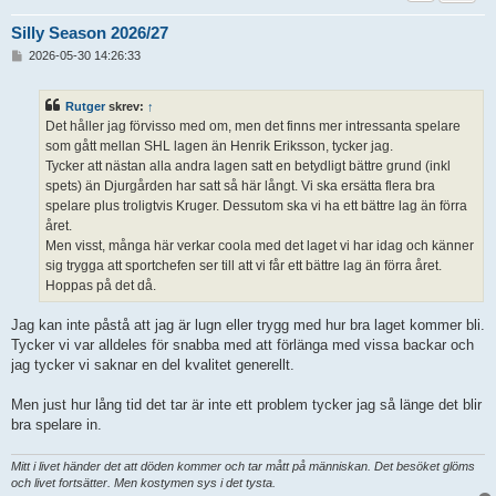
Silly Season 2026/27
I
2026-05-30 14:26:33
n
l
ä
Rutger
skrev:
↑
g
Det håller jag förvisso med om, men det finns mer intressanta spelare
g
som gått mellan SHL lagen än Henrik Eriksson, tycker jag.
Tycker att nästan alla andra lagen satt en betydligt bättre grund (inkl
spets) än Djurgården har satt så här långt. Vi ska ersätta flera bra
spelare plus troligtvis Kruger. Dessutom ska vi ha ett bättre lag än förra
året.
Men visst, många här verkar coola med det laget vi har idag och känner
sig trygga att sportchefen ser till att vi får ett bättre lag än förra året.
Hoppas på det då.
Jag kan inte påstå att jag är lugn eller trygg med hur bra laget kommer bli.
Tycker vi var alldeles för snabba med att förlänga med vissa backar och
jag tycker vi saknar en del kvalitet generellt.
Men just hur lång tid det tar är inte ett problem tycker jag så länge det blir
bra spelare in.
Mitt i livet händer det att döden kommer och tar mått på människan. Det besöket glöms
och livet fortsätter. Men kostymen sys i det tysta.