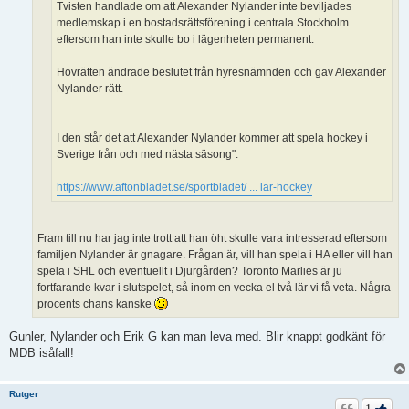
Tvisten handlade om att Alexander Nylander inte beviljades
medlemskap i en bostadsrättsförening i centrala Stockholm
eftersom han inte skulle bo i lägenheten permanent.
Hovrätten ändrade beslutet från hyresnämnden och gav Alexander
Nylander rätt.
I den står det att Alexander Nylander kommer att spela hockey i
Sverige från och med nästa säsong".
https://www.aftonbladet.se/sportbladet/ ... lar-hockey
Fram till nu har jag inte trott att han öht skulle vara intresserad eftersom
familjen Nylander är gnagare. Frågan är, vill han spela i HA eller vill han
spela i SHL och eventuellt i Djurgården? Toronto Marlies är ju
fortfarande kvar i slutspelet, så inom en vecka el två lär vi få veta. Några
procents chans kanske
Gunler, Nylander och Erik G kan man leva med. Blir knappt godkänt för
MDB isåfall!
Rutger
1