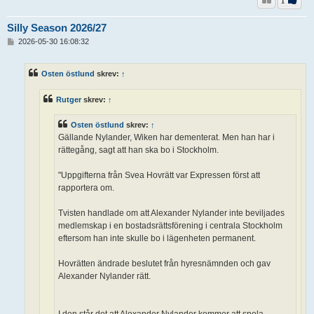
Silly Season 2026/27
I
2026-05-30 16:08:32
n
l
ä
Osten östlund
skrev:
↑
g
g
Rutger
skrev:
↑
Osten östlund
skrev:
↑
Gällande Nylander, Wiken har dementerat. Men han har i
rättegång, sagt att han ska bo i Stockholm.
"Uppgifterna från Svea Hovrätt var Expressen först att
rapportera om.
Tvisten handlade om att Alexander Nylander inte beviljades
medlemskap i en bostadsrättsförening i centrala Stockholm
eftersom han inte skulle bo i lägenheten permanent.
Hovrätten ändrade beslutet från hyresnämnden och gav
Alexander Nylander rätt.