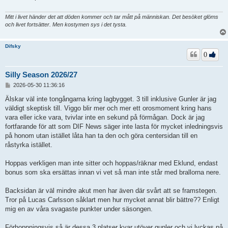
g
Mitt i livet händer det att döden kommer och tar mått på människan. Det besöket glöms
och livet fortsätter. Men kostymen sys i det tysta.
Difsky
0
Silly Season 2026/27
I
2026-05-30 11:36:16
n
l
Älskar väl inte tongångarna kring lagbygget. 3 till inklusive Gunler är jag
ä
väldigt skeptisk till. Viggo blir mer och mer ett orosmoment kring hans
g
vara eller icke vara, tvivlar inte en sekund på förmågan. Dock är jag
g
fortfarande för att som DIF News säger inte lasta för mycket inledningsvis
på honom utan istället låta han ta den och göra centersidan till en
råstyrka istället.
Hoppas verkligen man inte sitter och hoppas/räknar med Eklund, endast
bonus som ska ersättas innan vi vet så man inte står med brallorna nere.
Backsidan är väl mindre akut men har även där svårt att se framstegen.
Tror på Lucas Carlsson såklart men hur mycket annat blir bättre?? Enligt
mig en av våra svagaste punkter under säsongen.
Förhoppningsvis så är dessa 3 platser kvar utöver gunler och vi lyckas på