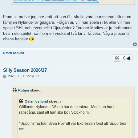
Fram till nu har jag inte trott att han öht skulle vara intresserad eftersom
familjen Nylander är gnagare. Frågan är, vill han spela i HA eller vill han
spela i SHL och eventuellt i Djurgården? Toronto Marlies är ju fortfarande
kvar i slutspelet, så inom en vecka el två lär vi få veta. Några procents
chans kanske
Osten östlund
0
Silly Season 2026/27
I
2026-05-30 15:51:27
n
l
ä
Rutger
skrev:
↑
g
g
Osten östlund
skrev:
↑
Gällande Nylander, Wiken har dementerat. Men han har i
rättegång, sagt att han ska bo i Stockholm.
"Uppgifterna från Svea Hovrätt var Expressen först att rapportera
om.