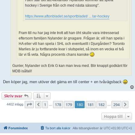
I den står det att Alexander Nylander kommer att spela
hockey i Sverige från och med nästa säsong".
https://www.aftonbladet.se/sportbladet/ ... lar-hockey
Fram till nu har jag inte trott att han öht skulle vara intresserad
eftersom familjen Nylander är gnagare. Frågan är, vill han spela i
HA eller vill han spela i SHL och eventuellt i Djurgården? Toronto
Marlies är ju fortfarande kvar i slutspelet, så inom en vecka el två
lär vi få veta. Några procents chans kanske
Gunler, Nylander och Erik G kan man leva med. Blir knappt godkänt för
MDB isåfall!
Den köper jag, men utöver det gärna en till center + en tvåvägsback
Skriv svar
Sida
180
av
294
1
178
179
180
181
182
294
Föregående
Nä
4402 inlägg
…
…
Hoppa till
Forumindex
Ta bort alla kakor
Alla tidsangivelser är UTC+01:00 UTC+1