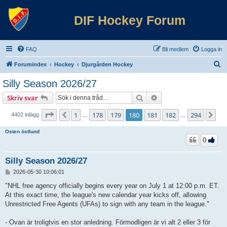
DIF Hockey Forum
FAQ
Bli medlem
Logga in
S
Forumindex
Hockey
Djurgården Hockey
ö
Silly Season 2026/27
k
Sök
Avancerad sökning
Skriv svar
Sida
180
av
294
1
178
179
180
181
182
294
Föregående
Nä
4402 inlägg
…
…
Osten östlund
0
Silly Season 2026/27
I
2026-05-30 10:06:01
n
l
"NHL free agency officially begins every year on July 1 at 12:00 p.m. ET.
ä
At this exact time, the league's new calendar year kicks off, allowing
g
Unrestricted Free Agents (UFAs) to sign with any team in the league."
g
- Ovan är troligtvis en stor anledning. Förmodligen är vi alt 2 eller 3 för