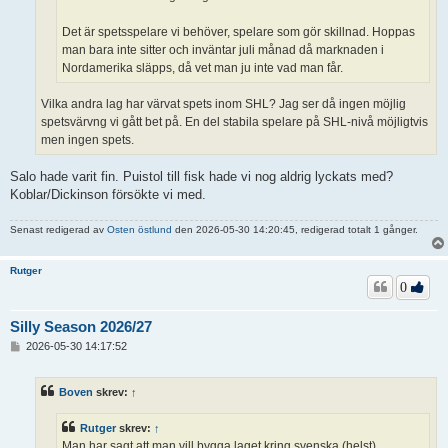
Det är spetsspelare vi behöver, spelare som gör skillnad. Hoppas
man bara inte sitter och inväntar juli månad då marknaden i
Nordamerika släpps, då vet man ju inte vad man får.
Vilka andra lag har värvat spets inom SHL? Jag ser då ingen möjlig
spetsvärvng vi gått bet på. En del stabila spelare på SHL-nivå möjligtvis
men ingen spets.
Salo hade varit fin. Puistol till fisk hade vi nog aldrig lyckats med?
Koblar/Dickinson försökte vi med.
Senast redigerad av
Osten östlund
den 2026-05-30 14:20:45, redigerad totalt 1 gånger.
Rutger
0
Silly Season 2026/27
I
2026-05-30 14:17:52
n
l
ä
Boven
skrev:
↑
g
g
Rutger
skrev:
↑
Man har sagt att man vill bygga laget kring svenska (helst)