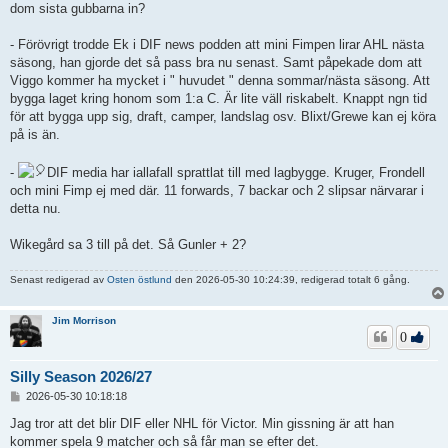
dom sista gubbarna in?
- Förövrigt trodde Ek i DIF news podden att mini Fimpen lirar AHL nästa
säsong, han gjorde det så pass bra nu senast. Samt påpekade dom att
Viggo kommer ha mycket i " huvudet " denna sommar/nästa säsong. Att
bygga laget kring honom som 1:a C. Är lite väll riskabelt. Knappt ngn tid
för att bygga upp sig, draft, camper, landslag osv. Blixt/Grewe kan ej köra
på is än.
-
DIF media har iallafall sprattlat till med lagbygge. Kruger, Frondell
och mini Fimp ej med där. 11 forwards, 7 backar och 2 slipsar närvarar i
detta nu.
Wikegård sa 3 till på det. Så Gunler + 2?
Senast redigerad av
Osten östlund
den 2026-05-30 10:24:39, redigerad totalt 6 gång.
Jim Morrison
0
Silly Season 2026/27
I
2026-05-30 10:18:18
n
l
Jag tror att det blir DIF eller NHL för Victor. Min gissning är att han
ä
kommer spela 9 matcher och så får man se efter det.
g