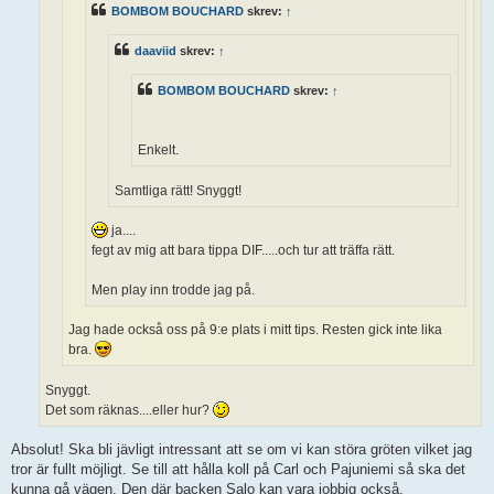
BOMBOM BOUCHARD
skrev:
↑
daaviid
skrev:
↑
BOMBOM BOUCHARD
skrev:
↑
Enkelt.
Samtliga rätt! Snyggt!
ja....
fegt av mig att bara tippa DIF.....och tur att träffa rätt.
Men play inn trodde jag på.
Jag hade också oss på 9:e plats i mitt tips. Resten gick inte lika
bra.
Snyggt.
Det som räknas....eller hur?
Absolut! Ska bli jävligt intressant att se om vi kan störa gröten vilket jag
tror är fullt möjligt. Se till att hålla koll på Carl och Pajuniemi så ska det
kunna gå vägen. Den där backen Salo kan vara jobbig också.