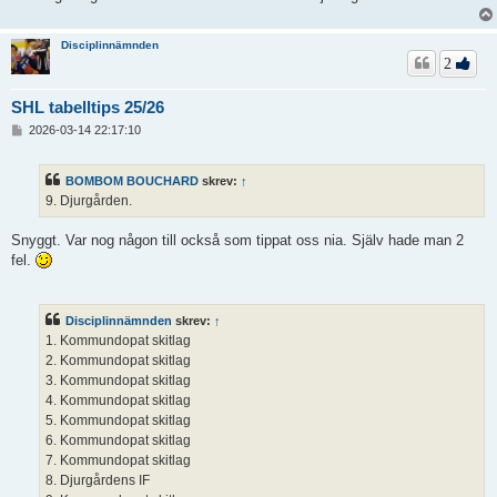
Disciplinnämnden
2
SHL tabelltips 25/26
I
2026-03-14 22:17:10
n
l
ä
BOMBOM BOUCHARD
skrev:
↑
g
9. Djurgården.
g
Snyggt. Var nog någon till också som tippat oss nia. Själv hade man 2
fel.
Disciplinnämnden
skrev:
↑
1. Kommundopat skitlag
2. Kommundopat skitlag
3. Kommundopat skitlag
4. Kommundopat skitlag
5. Kommundopat skitlag
6. Kommundopat skitlag
7. Kommundopat skitlag
8. Djurgårdens IF