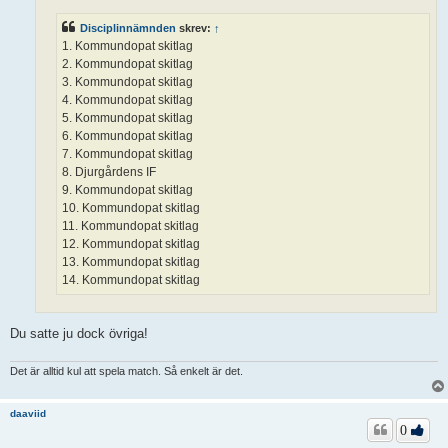
Disciplinnämnden
skrev:
↑
1. Kommundopat skitlag
2. Kommundopat skitlag
3. Kommundopat skitlag
4. Kommundopat skitlag
5. Kommundopat skitlag
6. Kommundopat skitlag
7. Kommundopat skitlag
8. Djurgårdens IF
9. Kommundopat skitlag
10. Kommundopat skitlag
11. Kommundopat skitlag
12. Kommundopat skitlag
13. Kommundopat skitlag
14. Kommundopat skitlag
Du satte ju dock övriga!
Det är alltid kul att spela match. Så enkelt är det.
daaviid
0