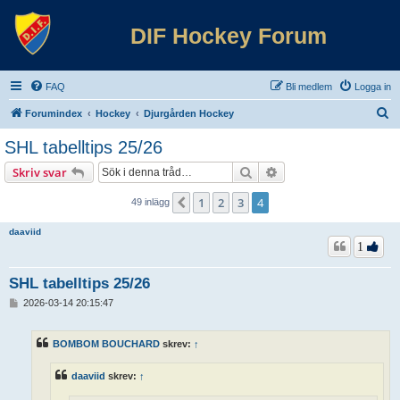
DIF Hockey Forum
FAQ
Bli medlem
Logga in
S
Forumindex
Hockey
Djurgården Hockey
ö
SHL tabelltips 25/26
k
Sök
Avancerad sökning
Skriv svar
1
2
3
4
Föregående
49 inlägg
daaviid
1
SHL tabelltips 25/26
I
2026-03-14 20:15:47
n
l
ä
BOMBOM BOUCHARD
skrev:
↑
g
g
daaviid
skrev:
↑