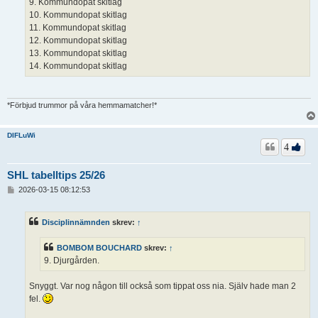
9. Kommundopat skitlag
10. Kommundopat skitlag
11. Kommundopat skitlag
12. Kommundopat skitlag
13. Kommundopat skitlag
14. Kommundopat skitlag
*Förbjud trummor på våra hemmamatcher!*
DIFLuWi
4
SHL tabelltips 25/26
I
2026-03-15 08:12:53
n
l
ä
Disciplinnämnden
skrev:
↑
g
g
BOMBOM BOUCHARD
skrev:
↑
9. Djurgården.
Snyggt. Var nog någon till också som tippat oss nia. Själv hade man 2
fel.