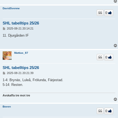
DavidSvenne
0
SHL tabelltips 25/26
I
2025-08-21 20:14:21
n
l
11. Djurgården IF
ä
g
g
Mattias_87
0
SHL tabelltips 25/26
I
2025-08-21 20:21:39
n
l
1-4: Brynäs, Luleå, Frölunda, Färjestad.
ä
5-14: Resten.
g
g
Avskaffa tre mot tre
Boven
0