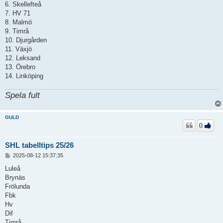
6. Skellefteå
7. HV 71
8. Malmö
9. Timrå
10. Djurgården
11. Växjö
12. Leksand
13. Örebro
14. Linköping
Spela fult
GULD
0
SHL tabelltips 25/26
I
2025-08-12 15:37:35
n
l
Luleå
ä
Brynäs
g
Frölunda
g
Fbk
Hv
Dif
Timrå