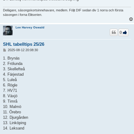
Delägare, säsongskortsinnehavare, medlem. Följt DIF sedan div 1 norra och första
säsongen i forna Elitserien.
Lee Harvey Oswald
0
SHL tabelltips 25/26
I
2025-08-12 20:08:30
n
l
1. Brynäs
ä
2. Frölunda
g
3. Skellefteå
g
4. Färjestad
5. Luleå
6. Rögle
7. HV71
8. Växjö
9. Timrå
10. Malmö
11. Örebro
12. Djurgården
13. Linköping
14. Leksand