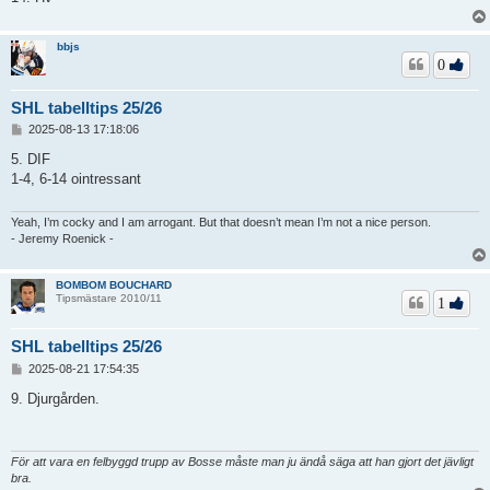
bbjs
0
SHL tabelltips 25/26
I
2025-08-13 17:18:06
n
l
5. DIF
ä
1-4, 6-14 ointressant
g
g
Yeah, I’m cocky and I am arrogant. But that doesn’t mean I’m not a nice person.
- Jeremy Roenick -
BOMBOM BOUCHARD
Tipsmästare 2010/11
1
SHL tabelltips 25/26
I
2025-08-21 17:54:35
n
l
9. Djurgården.
ä
g
g
För att vara en felbyggd trupp av Bosse måste man ju ändå säga att han gjort det jävligt
bra.