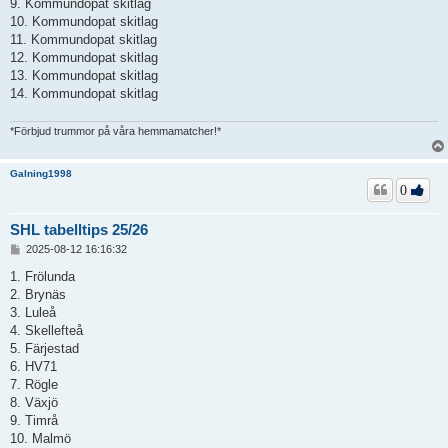
9. Kommundopat skitlag
10. Kommundopat skitlag
11. Kommundopat skitlag
12. Kommundopat skitlag
13. Kommundopat skitlag
14. Kommundopat skitlag
*Förbjud trummor på våra hemmamatcher!*
Galning1998
0
SHL tabelltips 25/26
I
2025-08-12 16:16:32
n
l
1. Frölunda
ä
2. Brynäs
g
3. Luleå
g
4. Skellefteå
5. Färjestad
6. HV71
7. Rögle
8. Växjö
9. Timrå
10. Malmö