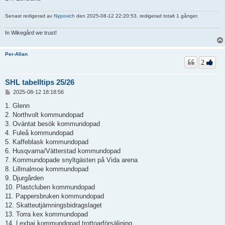
Senast redigerad av
Nypovich
den 2025-08-12 22:20:53, redigerad totalt 1 gånger.
In Wikegård we trust!
Per-Allan
2
SHL tabelltips 25/26
I
2025-08-12 18:18:56
n
l
1. Glenn
ä
2. Northvolt kommundopad
g
3. Oväntat besök kommundopad
g
4. Fuleå kommundopad
5. Kaffeblask kommundopad
6. Husqvarna/Vätterstad kommundopad
7. Kommundopade snyltgästen på Vida arena
8. Lillmalmoe kommundopad
9. Djurgården
10. Plastcluben kommundopad
11. Pappersbruken kommundopad
12. Skatteutjämningsbidragslaget
13. Torra kex kommundopad
14. Lexbaj kommundopad trottoarförsäljning