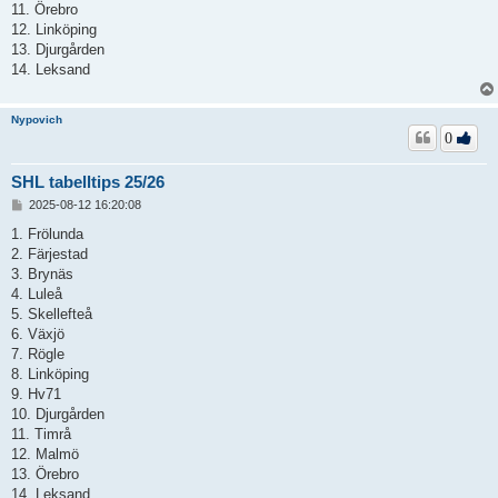
11. Örebro
12. Linköping
13. Djurgården
14. Leksand
Nypovich
0
SHL tabelltips 25/26
I
2025-08-12 16:20:08
n
l
1. Frölunda
ä
2. Färjestad
g
3. Brynäs
g
4. Luleå
5. Skellefteå
6. Växjö
7. Rögle
8. Linköping
9. Hv71
10. Djurgården
11. Timrå
12. Malmö
13. Örebro
14. Leksand