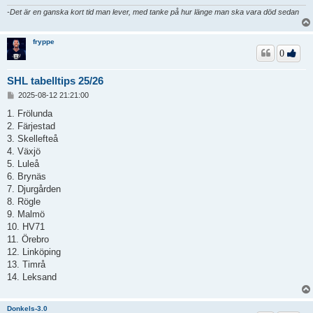
-Det är en ganska kort tid man lever, med tanke på hur länge man ska vara död sedan
fryppe
0
SHL tabelltips 25/26
I
2025-08-12 21:21:00
n
l
1. Frölunda
ä
2. Färjestad
g
3. Skellefteå
g
4. Växjö
5. Luleå
6. Brynäs
7. Djurgården
8. Rögle
9. Malmö
10. HV71
11. Örebro
12. Linköping
13. Timrå
14. Leksand
Donkels-3.0