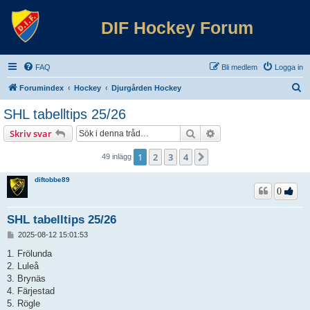
DIF Hockey Forum
FAQ
Bli medlem
Logga in
S
Forumindex
Hockey
Djurgården Hockey
ö
SHL tabelltips 25/26
k
Sök
Avancerad sökning
Skriv svar
1
2
3
4
Nästa
49 inlägg
diftobbe89
0
SHL tabelltips 25/26
I
2025-08-12 15:01:53
n
l
1. Frölunda
ä
2. Luleå
g
3. Brynäs
g
4. Färjestad
5. Rögle