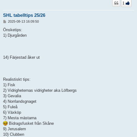
1
SHL tabelltips 25/26
I
2025-08-13 16:09:50
n
l
Önsketips:
ä
1) Djurgården
g
g
14) Färjestad åker ut
Realistiskt tips:
1) Fisk
2) Vidrigheternas vidrigheter aka Löfbergs
3) Gevalia
4) Norrlandsgnaget
5) Fuleå
6) Växköp
7) Mesta mästarna
Bidragsfusket från Skåne
9) Jerusalem
10) Clubben