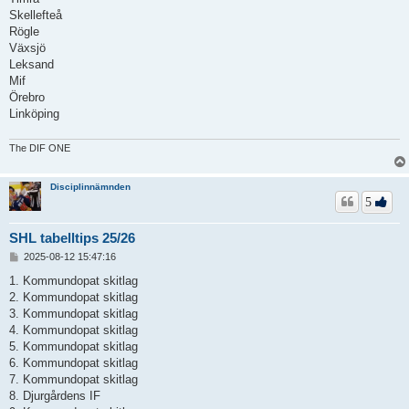
Skellefteå
Rögle
Växsjö
Leksand
Mif
Örebro
Linköping
The DIF ONE
Disciplinnämnden
5
SHL tabelltips 25/26
I
2025-08-12 15:47:16
n
l
1. Kommundopat skitlag
ä
2. Kommundopat skitlag
g
3. Kommundopat skitlag
g
4. Kommundopat skitlag
5. Kommundopat skitlag
6. Kommundopat skitlag
7. Kommundopat skitlag
8. Djurgårdens IF