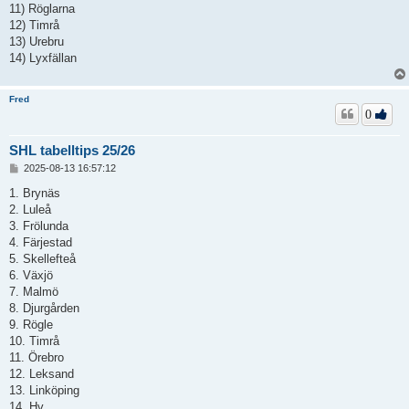
11) Röglarna
12) Timrå
13) Urebru
14) Lyxfällan
Fred
0
SHL tabelltips 25/26
I
2025-08-13 16:57:12
n
l
1. Brynäs
ä
2. Luleå
g
3. Frölunda
g
4. Färjestad
5. Skellefteå
6. Växjö
7. Malmö
8. Djurgården
9. Rögle
10. Timrå
11. Örebro
12. Leksand
13. Linköping
14. Hv