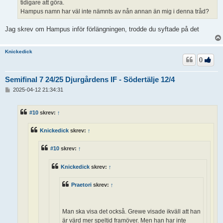
tidigare att göra.
Hampus namn har väl inte nämnts av nån annan än mig i denna tråd?
Jag skrev om Hampus inför förlängningen, trodde du syftade på det
Knickedick
0
Semifinal 7 24/25 Djurgårdens IF - Södertälje 12/4
I
2025-04-12 21:34:31
n
l
ä
#10
skrev:
↑
g
g
Knickedick
skrev:
↑
#10
skrev:
↑
Knickedick
skrev:
↑
Praetori
skrev:
↑
Man ska visa det också. Grewe visade ikväll att han
är värd mer speltid framöver. Men han har inte