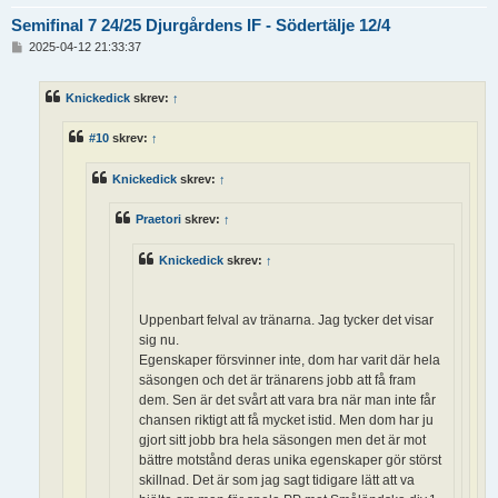
Semifinal 7 24/25 Djurgårdens IF - Södertälje 12/4
I
2025-04-12 21:33:37
n
l
ä
Knickedick
skrev:
↑
g
g
#10
skrev:
↑
Knickedick
skrev:
↑
Praetori
skrev:
↑
Knickedick
skrev:
↑
Uppenbart felval av tränarna. Jag tycker det visar
sig nu.
Egenskaper försvinner inte, dom har varit där hela
säsongen och det är tränarens jobb att få fram
dem. Sen är det svårt att vara bra när man inte får
chansen riktigt att få mycket istid. Men dom har ju
gjort sitt jobb bra hela säsongen men det är mot
bättre motstånd deras unika egenskaper gör störst
skillnad. Det är som jag sagt tidigare lätt att va