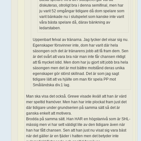
diskuteras, otroligt bra i denna semifinal, men har
ju varit 52 omgångar tidigare då dom spelare som
varit bänkade nu i slutspelet som kanske inte varit
våra bästa spelare då, därav bänkning av
ledarstaben.
Uppenbart felval av tränarna. Jag tycker det visar sig nu.
Egenskaper försvinner inte, dom har varit där hela
säsongen och det är tränarens jobb att få fram dem. Sen
är det svårt att vara bra när man inte får chansen riktigt
att få mycket istid. Men dom har ju gjort sitt jobb bra hela
säsongen men det är mot bättre motstånd deras unika
egenskaper gör störst skillnad. Det är som jag sagt
tidigare lätt att va hjälte om man för spela PP mot
Småländska div.1 lag.
Man ska visa det också. Grewe visade ikväll att han är värd
mer speltid framöver. Men han har inte plockat fram just det
där tidigare under grundserien på samma sätt så det är
ganska enkelt att motivera.
Brodda på samma sätt. Han HAR en högstanivå som är SHL-
mässig men vi har sett väldigt lite av den tidigare även när
han har fått chansen. Sen att han just nu visat sig vara bäst
när det gäller är en fjäder i hatten men det betyder inte