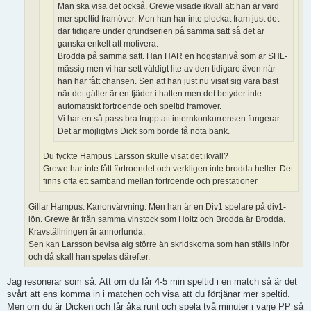
Man ska visa det också. Grewe visade ikväll att han är värd
mer speltid framöver. Men han har inte plockat fram just det
där tidigare under grundserien på samma sätt så det är
ganska enkelt att motivera.
Brodda på samma sätt. Han HAR en högstanivå som är SHL-
mässig men vi har sett väldigt lite av den tidigare även när
han har fått chansen. Sen att han just nu visat sig vara bäst
när det gäller är en fjäder i hatten men det betyder inte
automatiskt förtroende och speltid framöver.
Vi har en så pass bra trupp att internkonkurrensen fungerar.
Det är möjligtvis Dick som borde få nöta bänk.
Du tyckte Hampus Larsson skulle visat det ikväll?
Grewe har inte fått förtroendet och verkligen inte brodda heller. Det
finns ofta ett samband mellan förtroende och prestationer
Gillar Hampus. Kanonvärvning. Men han är en Div1 spelare på div1-
lön. Grewe är från samma vinstock som Holtz och Brodda är Brodda.
Kravställningen är annorlunda.
Sen kan Larsson bevisa aig större än skridskorna som han ställs inför
och då skall han spelas därefter.
Jag resonerar som så. Att om du får 4-5 min speltid i en match så är det
svårt att ens komma in i matchen och visa att du förtjänar mer speltid.
Men om du är Dicken och får åka runt och spela två minuter i varje PP så