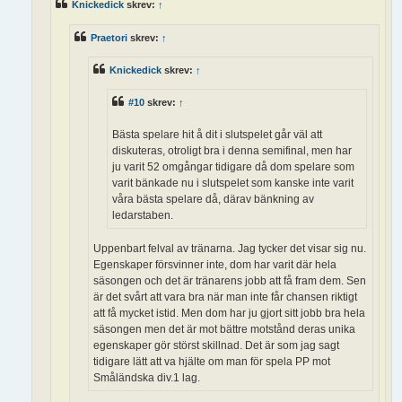
Knickedick
skrev:
↑
Praetori
skrev:
↑
Knickedick
skrev:
↑
#10
skrev:
↑
Bästa spelare hit å dit i slutspelet går väl att
diskuteras, otroligt bra i denna semifinal, men har
ju varit 52 omgångar tidigare då dom spelare som
varit bänkade nu i slutspelet som kanske inte varit
våra bästa spelare då, därav bänkning av
ledarstaben.
Uppenbart felval av tränarna. Jag tycker det visar sig nu.
Egenskaper försvinner inte, dom har varit där hela
säsongen och det är tränarens jobb att få fram dem. Sen
är det svårt att vara bra när man inte får chansen riktigt
att få mycket istid. Men dom har ju gjort sitt jobb bra hela
säsongen men det är mot bättre motstånd deras unika
egenskaper gör störst skillnad. Det är som jag sagt
tidigare lätt att va hjälte om man för spela PP mot
Småländska div.1 lag.