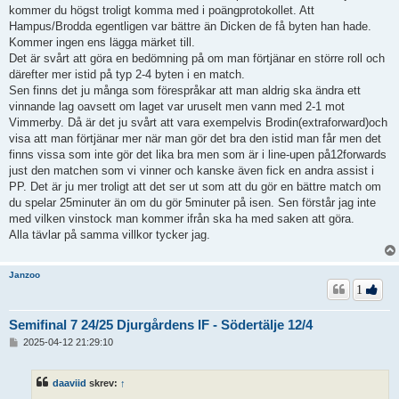
kommer du högst troligt komma med i poängprotokollet. Att
Hampus/Brodda egentligen var bättre än Dicken de få byten han hade.
Kommer ingen ens lägga märket till.
Det är svårt att göra en bedömning på om man förtjänar en större roll och
därefter mer istid på typ 2-4 byten i en match.
Sen finns det ju många som förespråkar att man aldrig ska ändra ett
vinnande lag oavsett om laget var uruselt men vann med 2-1 mot
Vimmerby. Då är det ju svårt att vara exempelvis Brodin(extraforward)och
visa att man förtjänar mer när man gör det bra den istid man får men det
finns vissa som inte gör det lika bra men som är i line-upen på12forwards
just den matchen som vi vinner och kanske även fick en andra assist i
PP. Det är ju mer troligt att det ser ut som att du gör en bättre match om
du spelar 25minuter än om du gör 5minuter på isen. Sen förstår jag inte
med vilken vinstock man kommer ifrån ska ha med saken att göra.
Alla tävlar på samma villkor tycker jag.
Janzoo
1
Semifinal 7 24/25 Djurgårdens IF - Södertälje 12/4
I
2025-04-12 21:29:10
n
l
ä
daaviid
skrev:
↑
g