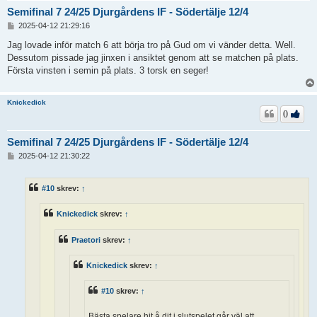
Semifinal 7 24/25 Djurgårdens IF - Södertälje 12/4
I
2025-04-12 21:29:16
n
l
Jag lovade inför match 6 att börja tro på Gud om vi vänder detta. Well.
ä
Dessutom pissade jag jinxen i ansiktet genom att se matchen på plats.
g
Första vinsten i semin på plats. 3 torsk en seger!
g
Knickedick
0
Semifinal 7 24/25 Djurgårdens IF - Södertälje 12/4
I
2025-04-12 21:30:22
n
l
ä
#10
skrev:
↑
g
g
Knickedick
skrev:
↑
Praetori
skrev:
↑
Knickedick
skrev:
↑
#10
skrev:
↑
Bästa spelare hit å dit i slutspelet går väl att