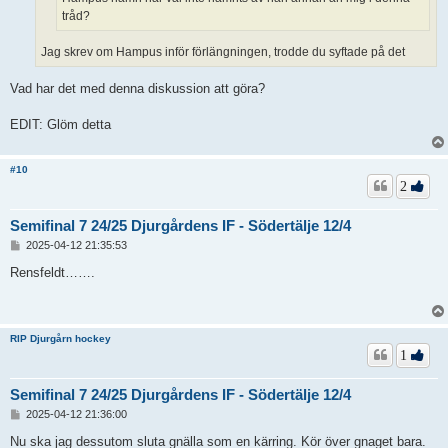
tråd?
Jag skrev om Hampus inför förlängningen, trodde du syftade på det
Vad har det med denna diskussion att göra?
EDIT: Glöm detta
#10
2
Semifinal 7 24/25 Djurgårdens IF - Södertälje 12/4
I
2025-04-12 21:35:53
n
l
Rensfeldt…….
ä
g
g
RIP Djurgårn hockey
1
Semifinal 7 24/25 Djurgårdens IF - Södertälje 12/4
I
2025-04-12 21:36:00
n
l
Nu ska jag dessutom sluta gnälla som en kärring. Kör över gnaget bara.