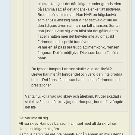
plockat fram just det där tidigare under grundserien
på samma sätt så det är ganska enkelt att motivera.
Brodda på samma sätt. Han HAR en högstanivå
som är SHL-mässig men vi har sett väldigt lite av
den tidigare även när han har fått chansen. Sen att
han just nu visat sig vara bäst när det gäller är en
fjäder i hatten men det betyder inte automatiskt
förtroende och speltid framöver.
Vi har en så pass bra trupp att internkonkurrensen
fungerar. Det är möjligtvis Dick som borde få nöta
bänk.
Du tyckte Hampus Larsson skulle visat det ikväll?
Grewe har inte fått förtroendet och verkligen inte brodda
heller. Det finns ofta ett samband mellan förtroende och
prestationer
Vänta nu, kolla vad jag skrev och återkom, Kruger skadad i
slutet av 3e och då skrev jag om Hampus, tror du förvrängde
det lite
Det var inte till dig.
Att jag skrev Hampus Larsson har inget med att du skrivit om
Hampus tidigare att göra.
Hampus namn har väl inte nämnts av nån annan än mig i denna