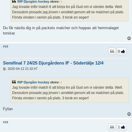
RIP Djurgårn hockey
skrev:
↑
g
Jag lovade inför match 6 att börja tro på Gud om vi vänder detta. Well.
g
Dessutom pissade jag jinxen i ansiktet genom att se matchen på plats.
Första vinsten i semin på plats. 3 torsk en seger!
Du får nästla dig in på packets matcher och hoppas att hemmalaget
torskar.
#10
0
Semifinal 7 24/25 Djurgårdens IF - Södertälje 12/4
I
2025-04-12 21:32:47
n
l
ä
RIP Djurgårn hockey
skrev:
↑
g
Jag lovade inför match 6 att börja tro på Gud om vi vänder detta. Well.
g
Dessutom pissade jag jinxen i ansiktet genom att se matchen på plats.
Första vinsten i semin på plats. 3 torsk en seger!
Fyfan
#10
1