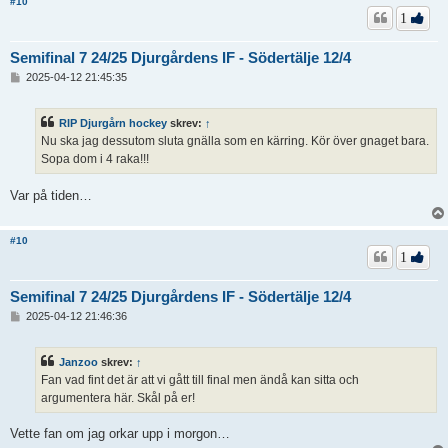
#10
1
Semifinal 7 24/25 Djurgårdens IF - Södertälje 12/4
I
2025-04-12 21:45:35
n
l
ä
RIP Djurgårn hockey
skrev:
↑
g
Nu ska jag dessutom sluta gnälla som en kärring. Kör över gnaget bara.
g
Sopa dom i 4 raka!!!
Var på tiden…
#10
1
Semifinal 7 24/25 Djurgårdens IF - Södertälje 12/4
I
2025-04-12 21:46:36
n
l
ä
Janzoo
skrev:
↑
g
Fan vad fint det är att vi gått till final men ändå kan sitta och
g
argumentera här. Skål på er!
Vette fan om jag orkar upp i morgon…