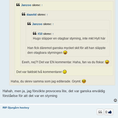
g
Janzoo
skrev:
↑
daaviid
skrev:
↑
Janzoo
skrev:
↑
#10
skrev:
↑
Hugo släpper en otagbar styrning, inte mkt Hyll här
Han fick däremot ganska mycket skit för att han släppte
den otagbara styrningen
Eeeh, nej?! Det var EN kommentar. Haha, fan va du fiskar.
Det var faktiskt två kommentarer
Haha, du skrev samma som jag editerade. Grymt.
Hahah, men ja, jag försökte provocera lite, det var ganska enväldig
förståelse för att det var en styrning
RIP Djurgårn hockey
0