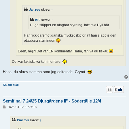
Janzoo
skrev:
↑
#10
skrev:
↑
Hugo släpper en otagbar styrning, inte mkt Hyll här
Han fick däremot ganska mycket skit för att han släppte den
otagbara styrningen
Eeeh, nej?! Det var EN kommentar. Haha, fan va du fiskar.
Det var faktiskt två kommentarer
Haha, du skrev samma som jag editerade. Grymt.
Knickedick
0
Semifinal 7 24/25 Djurgårdens IF - Södertälje 12/4
I
2025-04-12 21:27:13
n
l
ä
Praetori
skrev:
↑
g
g