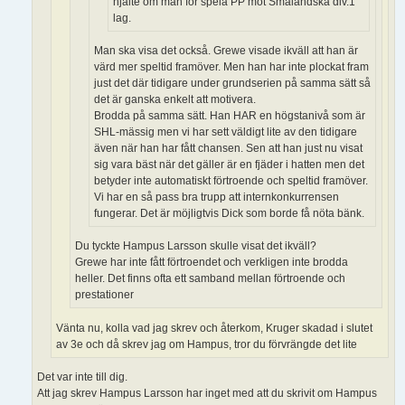
hjälte om man för spela PP mot Småländska div.1
lag.
Man ska visa det också. Grewe visade ikväll att han är
värd mer speltid framöver. Men han har inte plockat fram
just det där tidigare under grundserien på samma sätt så
det är ganska enkelt att motivera.
Brodda på samma sätt. Han HAR en högstanivå som är
SHL-mässig men vi har sett väldigt lite av den tidigare
även när han har fått chansen. Sen att han just nu visat
sig vara bäst när det gäller är en fjäder i hatten men det
betyder inte automatiskt förtroende och speltid framöver.
Vi har en så pass bra trupp att internkonkurrensen
fungerar. Det är möjligtvis Dick som borde få nöta bänk.
Du tyckte Hampus Larsson skulle visat det ikväll?
Grewe har inte fått förtroendet och verkligen inte brodda
heller. Det finns ofta ett samband mellan förtroende och
prestationer
Vänta nu, kolla vad jag skrev och återkom, Kruger skadad i slutet
av 3e och då skrev jag om Hampus, tror du förvrängde det lite
Det var inte till dig.
Att jag skrev Hampus Larsson har inget med att du skrivit om Hampus