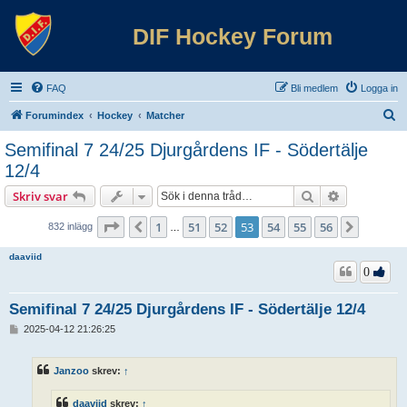
DIF Hockey Forum
FAQ
Bli medlem
Logga in
S
Forumindex
Hockey
Matcher
ö
Semifinal 7 24/25 Djurgårdens IF - Södertälje
k
12/4
Sök
Avancerad 
Skriv svar
Sida
53
av
56
1
51
52
53
54
55
56
Föregående
Nästa
832 inlägg
…
daaviid
0
Semifinal 7 24/25 Djurgårdens IF - Södertälje 12/4
I
2025-04-12 21:26:25
n
l
ä
Janzoo
skrev:
↑
g
g
daaviid
skrev:
↑