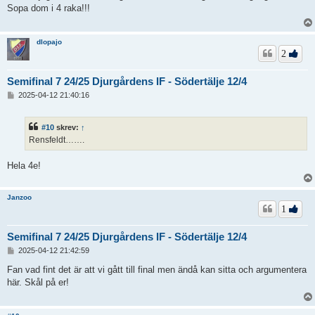
ä
Sopa dom i 4 raka!!!
g
g
dlopajo
2
Semifinal 7 24/25 Djurgårdens IF - Södertälje 12/4
I
2025-04-12 21:40:16
n
l
ä
#10
skrev:
↑
g
Rensfeldt…….
g
Hela 4e!
Janzoo
1
Semifinal 7 24/25 Djurgårdens IF - Södertälje 12/4
I
2025-04-12 21:42:59
n
l
Fan vad fint det är att vi gått till final men ändå kan sitta och argumentera
ä
här. Skål på er!
g
g