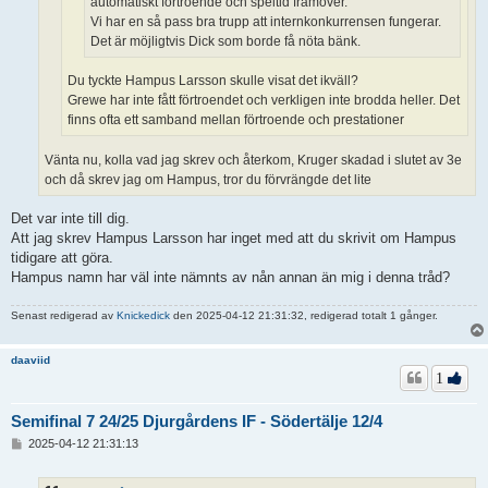
automatiskt förtroende och speltid framöver.
Vi har en så pass bra trupp att internkonkurrensen fungerar.
Det är möjligtvis Dick som borde få nöta bänk.
Du tyckte Hampus Larsson skulle visat det ikväll?
Grewe har inte fått förtroendet och verkligen inte brodda heller. Det
finns ofta ett samband mellan förtroende och prestationer
Vänta nu, kolla vad jag skrev och återkom, Kruger skadad i slutet av 3e
och då skrev jag om Hampus, tror du förvrängde det lite
Det var inte till dig.
Att jag skrev Hampus Larsson har inget med att du skrivit om Hampus
tidigare att göra.
Hampus namn har väl inte nämnts av nån annan än mig i denna tråd?
Senast redigerad av
Knickedick
den 2025-04-12 21:31:32, redigerad totalt 1 gånger.
daaviid
1
Semifinal 7 24/25 Djurgårdens IF - Södertälje 12/4
I
2025-04-12 21:31:13
n
l
ä