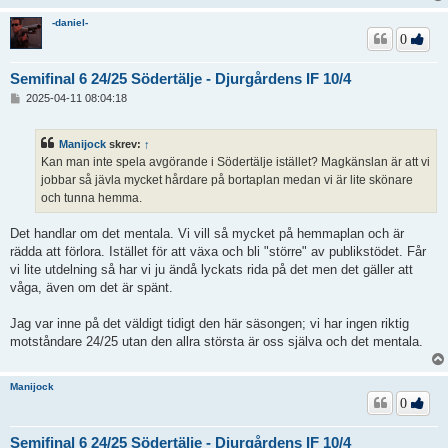
-daniel-
0
Semifinal 6 24/25 Södertälje - Djurgårdens IF 10/4
I
2025-04-11 08:04:18
n
l
ä
Manijock
skrev:
↑
g
Kan man inte spela avgörande i Södertälje istället? Magkänslan är att vi
g
jobbar så jävla mycket hårdare på bortaplan medan vi är lite skönare
och tunna hemma.
Det handlar om det mentala. Vi vill så mycket på hemmaplan och är
rädda att förlora. Istället för att växa och bli "större" av publikstödet. Får
vi lite utdelning så har vi ju ändå lyckats rida på det men det gäller att
våga, även om det är spänt.
Jag var inne på det väldigt tidigt den här säsongen; vi har ingen riktig
motståndare 24/25 utan den allra största är oss själva och det mentala.
Manijock
0
Semifinal 6 24/25 Södertälje - Djurgårdens IF 10/4