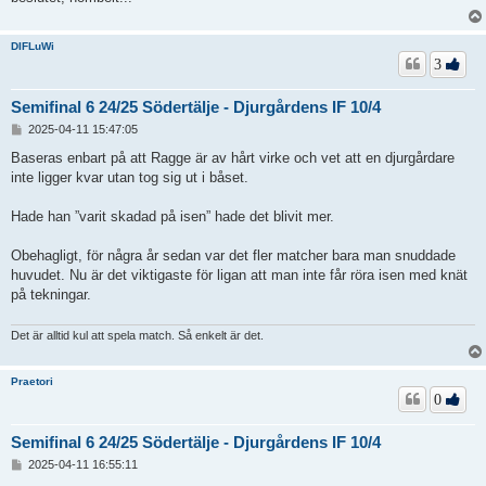
DIFLuWi
3
Semifinal 6 24/25 Södertälje - Djurgårdens IF 10/4
I
2025-04-11 15:47:05
n
l
Baseras enbart på att Ragge är av hårt virke och vet att en djurgårdare
ä
inte ligger kvar utan tog sig ut i båset.
g
g
Hade han ”varit skadad på isen” hade det blivit mer.
Obehagligt, för några år sedan var det fler matcher bara man snuddade
huvudet. Nu är det viktigaste för ligan att man inte får röra isen med knät
på tekningar.
Det är alltid kul att spela match. Så enkelt är det.
Praetori
0
Semifinal 6 24/25 Södertälje - Djurgårdens IF 10/4
I
2025-04-11 16:55:11
n