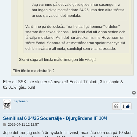
Jag var inne på det väldigt tidigt den här säsongen; vi
har ingen riktig motståndare 24/25 utan den allra största
är oss själva och det mentala.
Varit inne på det också.. Tror helt ärligt hemma-"fördelen"
snarare är nackdel för oss. Helt klart värt att vinna serien och
få välja motstånd. Men det här året känns inte Hovet som en
större fördel. Snarare så att motståndarna spelar mer cyniskt
och blir svårare att möta, samtidigt som vi är stressade.
Ska vi säga att första målet imorgon blir viktigt?
Eller första matchstraffet?
Eller att SSK inte skjuter så mycket! Endast 17 skott, 3 insläppta &
82,81% igår...puh!
captcash
1
Semifinal 6 24/25 Södertälje - Djurgårdens IF 10/4
I
2025-04-11 12:12:57
n
l
Jepp det tror jag också är nyckeln till vinst, max låta dem dra på 10 skott
ä