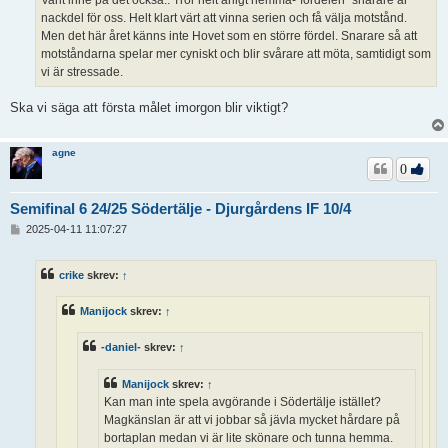
nackdel för oss. Helt klart värt att vinna serien och få välja motstånd.
Men det här året känns inte Hovet som en större fördel. Snarare så att
motståndarna spelar mer cyniskt och blir svårare att möta, samtidigt som
vi är stressade.
Ska vi säga att första målet imorgon blir viktigt?
agne
0
Semifinal 6 24/25 Södertälje - Djurgårdens IF 10/4
I
2025-04-11 11:07:27
n
l
ä
crike
skrev:
↑
g
g
Manijock
skrev:
↑
-daniel-
skrev:
↑
Manijock
skrev:
↑
Kan man inte spela avgörande i Södertälje istället?
Magkänslan är att vi jobbar så jävla mycket hårdare på
bortaplan medan vi är lite skönare och tunna hemma.