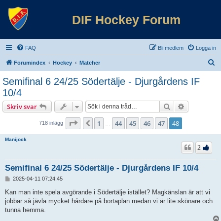
DIF Hockey Forum
FAQ
Bli medlem
Logga in
S
Forumindex
Hockey
Matcher
ö
Semifinal 6 24/25 Södertälje - Djurgårdens IF
k
10/4
Sök
Avancerad 
Skriv svar
Sida
48
av
48
1
44
45
46
47
48
Föregående
718 inlägg
…
Manijock
2
Semifinal 6 24/25 Södertälje - Djurgårdens IF 10/4
I
2025-04-11 07:24:45
n
l
Kan man inte spela avgörande i Södertälje istället? Magkänslan är att vi
ä
jobbar så jävla mycket hårdare på bortaplan medan vi är lite skönare och
g
tunna hemma.
g