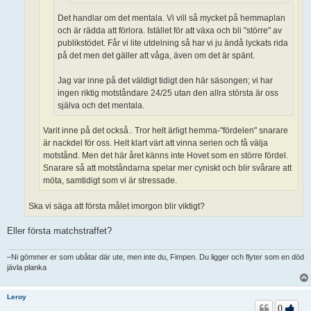
Det handlar om det mentala. Vi vill så mycket på hemmaplan
och är rädda att förlora. Istället för att växa och bli "större" av
publikstödet. Får vi lite utdelning så har vi ju ändå lyckats rida
på det men det gäller att våga, även om det är spänt.
Jag var inne på det väldigt tidigt den här säsongen; vi har
ingen riktig motståndare 24/25 utan den allra största är oss
själva och det mentala.
Varit inne på det också.. Tror helt ärligt hemma-"fördelen" snarare
är nackdel för oss. Helt klart värt att vinna serien och få välja
motstånd. Men det här året känns inte Hovet som en större fördel.
Snarare så att motståndarna spelar mer cyniskt och blir svårare att
möta, samtidigt som vi är stressade.
Ska vi säga att första målet imorgon blir viktigt?
Eller första matchstraffet?
–Ni gömmer er som ubåtar där ute, men inte du, Fimpen. Du ligger och flyter som en död
jävla planka
Leroy
0