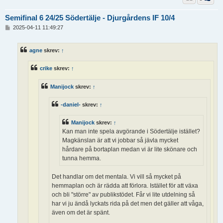
Semifinal 6 24/25 Södertälje - Djurgårdens IF 10/4
I
2025-04-11 11:49:27
n
l
ä
agne
skrev:
↑
g
g
crike
skrev:
↑
Manijock
skrev:
↑
-daniel-
skrev:
↑
Manijock
skrev:
↑
Kan man inte spela avgörande i Södertälje istället?
Magkänslan är att vi jobbar så jävla mycket
hårdare på bortaplan medan vi är lite skönare och
tunna hemma.
Det handlar om det mentala. Vi vill så mycket på
hemmaplan och är rädda att förlora. Istället för att växa
och bli "större" av publikstödet. Får vi lite utdelning så
har vi ju ändå lyckats rida på det men det gäller att våga,
även om det är spänt.