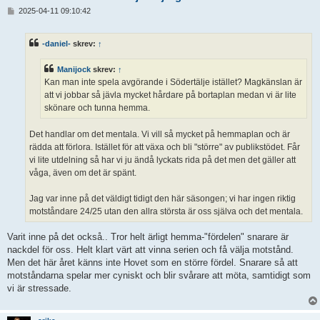
I
2025-04-11 09:10:42
n
l
ä
-daniel-
skrev:
↑
g
g
Manijock
skrev:
↑
Kan man inte spela avgörande i Södertälje istället? Magkänslan är
att vi jobbar så jävla mycket hårdare på bortaplan medan vi är lite
skönare och tunna hemma.
Det handlar om det mentala. Vi vill så mycket på hemmaplan och är
rädda att förlora. Istället för att växa och bli "större" av publikstödet. Får
vi lite utdelning så har vi ju ändå lyckats rida på det men det gäller att
våga, även om det är spänt.
Jag var inne på det väldigt tidigt den här säsongen; vi har ingen riktig
motståndare 24/25 utan den allra största är oss själva och det mentala.
Varit inne på det också.. Tror helt ärligt hemma-"fördelen" snarare är
nackdel för oss. Helt klart värt att vinna serien och få välja motstånd.
Men det här året känns inte Hovet som en större fördel. Snarare så att
motståndarna spelar mer cyniskt och blir svårare att möta, samtidigt som
vi är stressade.