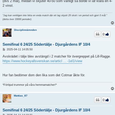
(dvs 2 mål), medan vi skjuter 40-50 som vanligt så borde vi iaf klara en 4-
g
2 vinst.
g
"Jag kan verkligen inte hitta en enda match där ett lag skjutit 29 skott i en period och gjort 0 mål."
(detta över 33000 perioder).
Disciplinnämnden
0
Semifinal 6 24/25 Södertälje - Djurgårdens IF 10/4
I
2025-04-11 14:05:50
n
l
Avskrädet i tälje blev avstängd i 2 matcher för övergreppet på Lill-Ragge.
ä
https://www.hockeyallsvenskan.se/articl ... -1el1/view
g
g
Hur fan bedömer dom den lika som det Cotmar åkte för.
*Förbjud trummor på våra hemmamatcher!*
Mattias_87
0
Semifinal 6 24/25 Södertälje - Djurgårdens IF 10/4
I