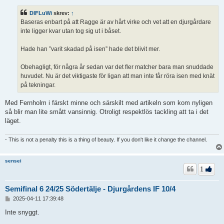
l
ä
DIFLuWi
skrev:
↑
g
Baseras enbart på att Ragge är av hårt virke och vet att en djurgårdare
g
inte ligger kvar utan tog sig ut i båset.
Hade han ”varit skadad på isen” hade det blivit mer.
Obehagligt, för några år sedan var det fler matcher bara man snuddade
huvudet. Nu är det viktigaste för ligan att man inte får röra isen med knät
på tekningar.
Med Fernholm i färskt minne och särskilt med artikeln som kom nyligen
så blir man lite smått vansinnig. Otroligt respektlös tackling att ta i det
läget.
- This is not a penalty this is a thing of beauty. If you don't like it change the channel.
sensei
1
Semifinal 6 24/25 Södertälje - Djurgårdens IF 10/4
I
2025-04-11 17:39:48
n
l
Inte snyggt.
ä