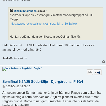
2025-04-11 14:19:31
n
l
ä
Disciplinnämnden
skrev:
↑
g
Avskrädet i tälje blev avstängd i 2 matcher för övergreppet på Lill-
g
Ragge.
https://www.hockeyallsvenskan.se/articl ... -1el1/view
Hur fan bedömer dom den lika som det Cotmar åkte för.
Helt jävla stört.... I NHL hade det blivit minst 10 matcher. Hur ska vi
annars bli av med sånt här ?
Avskaffa tre mot tre
Doyle 1
2
Semifinal 6 24/25 Södertälje - Djurgårdens IF 10/4
I
2025-04-11 14:39:20
n
l
Att sopan enbart får två matcher är ju ett hån mot Ragge som säkert har
ä
hjärnskakning o borta flera veckor. Är ju ett planerat överfall direkt mot
g
Ragges huvud. Borde minst gett 5 matcher. Fattar inte hur de fattat de
g
beslutet, horribelt!!!