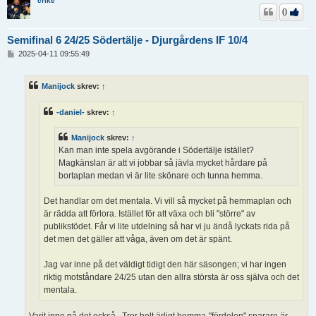
crike
0
Semifinal 6 24/25 Södertälje - Djurgårdens IF 10/4
I
2025-04-11 09:55:49
n
l
ä
Manijock
skrev:
↑
g
g
-daniel-
skrev:
↑
Manijock
skrev:
↑
Kan man inte spela avgörande i Södertälje istället?
Magkänslan är att vi jobbar så jävla mycket hårdare på
bortaplan medan vi är lite skönare och tunna hemma.
Det handlar om det mentala. Vi vill så mycket på hemmaplan och
är rädda att förlora. Istället för att växa och bli "större" av
publikstödet. Får vi lite utdelning så har vi ju ändå lyckats rida på
det men det gäller att våga, även om det är spänt.
Jag var inne på det väldigt tidigt den här säsongen; vi har ingen
riktig motståndare 24/25 utan den allra största är oss själva och det
mentala.
Varit inne på det också.. Tror helt ärligt hemma-"fördelen" snarare är