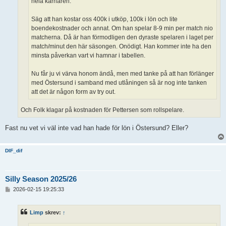
hela karriären.
Säg att han kostar oss 400k i utköp, 100k i lön och lite
boendekostnader och annat. Om han spelar 8-9 min per match nio
matcherna. Då är han förmodligen den dyraste spelaren i laget per
match/minut den här säsongen. Onödigt. Han kommer inte ha den
minsta påverkan vart vi hamnar i tabellen.
Nu får ju vi värva honom ändå, men med tanke på att han förlänger
med Östersund i samband med utlåningen så är nog inte tanken
att det är någon form av try out.
Och Folk klagar på kostnaden för Pettersen som rollspelare.
Fast nu vet vi väl inte vad han hade för lön i Östersund? Eller?
DIF_dif
Silly Season 2025/26
I
2026-02-15 19:25:33
n
l
ä
Limp
skrev:
↑
g
g