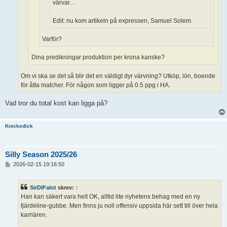
värvar…
Edit: nu kom artikeln på expressen, Samuel Solem.
Varför?
Dina predikningar produktion per krona kanske?
Om vi ska se det så blir det en väldigt dyr värvning? Utköp, lön, boende
för åtta matcher. För någon som ligger på 0.5 ppg i HA.
Vad tror du total kost kan ligga på?
Knickedick
Silly Season 2025/26
I
2026-02-15 19:16:50
n
l
ä
SirDIFalot
skrev:
↑
g
Han kan säkert vara helt OK, alltid lite nyhetens behag med en ny
g
fjärdeline-gubbe. Men finns ju noll offensiv uppsida här sett till över hela
karriären.