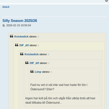
GULD
Silly Season 2025/26
I
2026-02-15 19:55:04
n
l
ä
Knickedick
skrev:
↑
g
g
DIF_dif
skrev:
↑
Knickedick
skrev:
↑
DIF_dif
skrev:
↑
Limp
skrev:
↑
Fast nu vet vi väl inte vad han hade för lön i
Östersund? Eller?
Ingen har koll på lön och utgår från utköp trots att han
skall tillbaka till Östersund...