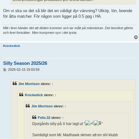
Om vi ska se det så blir det en väldigt dyr värvning? Utköp, lön, boende
för åtta matcher. För någon som ligger på 0.5 ppg i HA.
Mitt i livet händer det att döden kommer och tar mått på människan. Det besöket glöms
och livet fortsätter. Men kostymen sys i det tysta.
Knickedick
Silly Season 2025/26
I
2026-02-15 19:03:59
n
l
ä
Jim Morrison
skrev:
↑
g
g
Knickedick
skrev:
↑
Jim Morrison
skrev:
↑
Felix.32
skrev:
↑
Djurgårds silly på X har lagt ut ”
”
Samtidigt som Mr. Madhawk skriver att en shl klubb