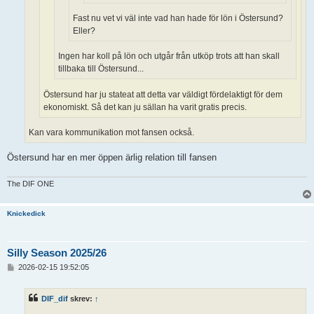
Fast nu vet vi väl inte vad han hade för lön i Östersund?
Eller?
Ingen har koll på lön och utgår från utköp trots att han skall
tillbaka till Östersund...
Östersund har ju stateat att detta var väldigt fördelaktigt för dem
ekonomiskt. Så det kan ju sällan ha varit gratis precis.
Kan vara kommunikation mot fansen också.
Östersund har en mer öppen ärlig relation till fansen
The DIF ONE
Knickedick
Silly Season 2025/26
I
2026-02-15 19:52:05
n
l
ä
DIF_dif
skrev:
↑
g
g