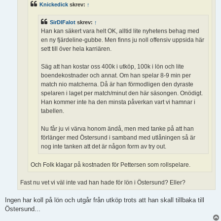
Knickedick
skrev:
↑
SirDIFalot
skrev:
↑
Han kan säkert vara helt OK, alltid lite nyhetens behag med
en ny fjärdeline-gubbe. Men finns ju noll offensiv uppsida här
sett till över hela karriären.
Säg att han kostar oss 400k i utköp, 100k i lön och lite
boendekostnader och annat. Om han spelar 8-9 min per
match nio matcherna. Då är han förmodligen den dyraste
spelaren i laget per match/minut den här säsongen. Onödigt.
Han kommer inte ha den minsta påverkan vart vi hamnar i
tabellen.
Nu får ju vi värva honom ändå, men med tanke på att han
förlänger med Östersund i samband med utlåningen så är
nog inte tanken att det är någon form av try out.
Och Folk klagar på kostnaden för Pettersen som rollspelare.
Fast nu vet vi väl inte vad han hade för lön i Östersund? Eller?
Ingen har koll på lön och utgår från utköp trots att han skall tillbaka till
Östersund...