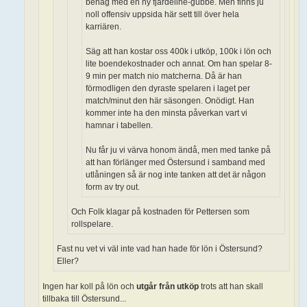
behag med en ny fjärdeline-gubbe. Men finns ju
noll offensiv uppsida här sett till över hela
karriären.
Säg att han kostar oss 400k i utköp, 100k i lön och
lite boendekostnader och annat. Om han spelar 8-
9 min per match nio matcherna. Då är han
förmodligen den dyraste spelaren i laget per
match/minut den här säsongen. Onödigt. Han
kommer inte ha den minsta påverkan vart vi
hamnar i tabellen.
Nu får ju vi värva honom ändå, men med tanke på
att han förlänger med Östersund i samband med
utlåningen så är nog inte tanken att det är någon
form av try out.
Och Folk klagar på kostnaden för Pettersen som
rollspelare.
Fast nu vet vi väl inte vad han hade för lön i Östersund?
Eller?
Ingen har koll på lön och
utgår från utköp
trots att han skall
tillbaka till Östersund...