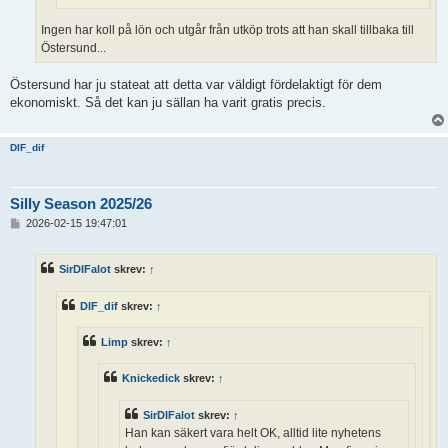
Ingen har koll på lön och utgår från utköp trots att han skall tillbaka till
Östersund...
Östersund har ju stateat att detta var väldigt fördelaktigt för dem
ekonomiskt. Så det kan ju sällan ha varit gratis precis.
DIF_dif
Silly Season 2025/26
I
2026-02-15 19:47:01
n
l
ä
SirDIFalot
skrev:
↑
g
g
DIF_dif
skrev:
↑
Limp
skrev:
↑
Knickedick
skrev:
↑
SirDIFalot
skrev:
↑
Han kan säkert vara helt OK, alltid lite nyhetens