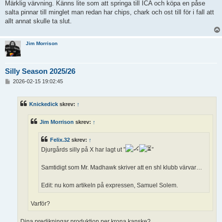
l
Märklig värvning. Känns lite som att springa till ICA och köpa en påse
ä
salta pinnar till minglet man redan har chips, chark och ost till för i fall att
g
allt annat skulle ta slut.
g
Jim Morrison
Silly Season 2025/26
I
2026-02-15 19:02:45
n
l
ä
Knickedick
skrev:
↑
g
g
Jim Morrison
skrev:
↑
Felix.32
skrev:
↑
Djurgårds silly på X har lagt ut ”
”
Samtidigt som Mr. Madhawk skriver att en shl klubb värvar…
Edit: nu kom artikeln på expressen, Samuel Solem.
Varför?
Dina predikningar produktion per krona kanske?