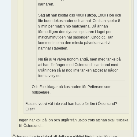
karriären.
Säg att han kostar oss 400k i utköp, 100k i lön och
lite boendekostnader och annat. Om han spelar 8-
9 min per match nio matcherna. Då är han
förmodligen den dyraste spelaren i laget per
match/minut den här säsongen. Onödigt. Han
kommer inte ha den minsta påverkan vart vi
hamnar i tabellen.
Nu får ju vi värva honom ändå, men med tanke på
att han förlänger med Östersund i samband med
utlåningen så är nog inte tanken att det är någon
form av try out.
Och Folk klagar på kostnaden för Pettersen som
rollspelare.
Fast nu vet vi väl inte vad han hade för lön i Östersund?
Eller?
Ingen har koll på lön och utgår från utköp trots att han skall tillbaka
till Östersund...
Östersund har ju stateat att detta var väldigt fördelaktigt för dem