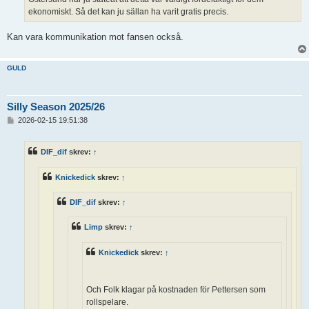
ekonomiskt. Så det kan ju sällan ha varit gratis precis.
Kan vara kommunikation mot fansen också.
GULD
Silly Season 2025/26
I
2026-02-15 19:51:38
n
l
ä
DIF_dif
skrev:
↑
g
g
Knickedick
skrev:
↑
DIF_dif
skrev:
↑
Limp
skrev:
↑
Knickedick
skrev:
↑
Och Folk klagar på kostnaden för Pettersen som
rollspelare.