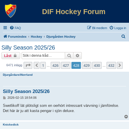
DIF Hockey Forum
FAQ
Bli medlem
Logga in
S
Forumindex
Hockey
Djurgården Hockey
ö
Silly Season 2025/26
k
Sök
Avancerad sökning
Låst
Sida
428
av
432
1
426
427
428
429
430
432
Föregående
Nä
6471 inlägg
…
…
DjurgårdareiNorrland
Silly Season 2025/26
I
2026-02-15 18:54:06
n
l
Swetlikoff lät plötsligt som en oerhört intressant värvning i jämförelse.
ä
Det här är ju att kasta pengar i sjön deluxe.
g
g
Knickedick