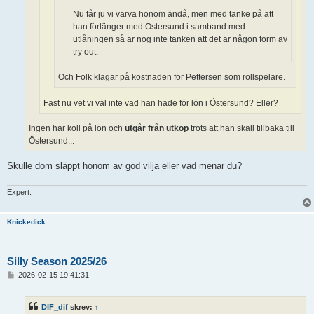
Nu får ju vi värva honom ändå, men med tanke på att
han förlänger med Östersund i samband med
utlåningen så är nog inte tanken att det är någon form av
try out.
Och Folk klagar på kostnaden för Pettersen som rollspelare.
Fast nu vet vi väl inte vad han hade för lön i Östersund? Eller?
Ingen har koll på lön och
utgår från utköp
trots att han skall tillbaka till
Östersund...
Skulle dom släppt honom av god vilja eller vad menar du?
Expert.
Knickedick
Silly Season 2025/26
I
2026-02-15 19:41:31
n
l
ä
DIF_dif
skrev:
↑
g