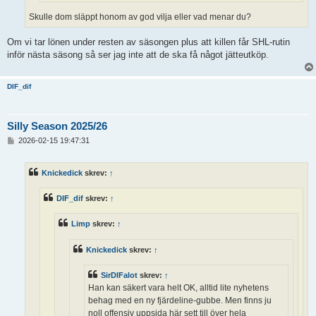
Skulle dom släppt honom av god vilja eller vad menar du?
Om vi tar lönen under resten av säsongen plus att killen får SHL-rutin
inför nästa säsong så ser jag inte att de ska få något jätteutköp.
DIF_dif
Silly Season 2025/26
I
2026-02-15 19:47:31
n
l
ä
Knickedick
skrev:
↑
g
g
DIF_dif
skrev:
↑
Limp
skrev:
↑
Knickedick
skrev:
↑
SirDIFalot
skrev:
↑
Han kan säkert vara helt OK, alltid lite nyhetens
behag med en ny fjärdeline-gubbe. Men finns ju
noll offensiv uppsida här sett till över hela