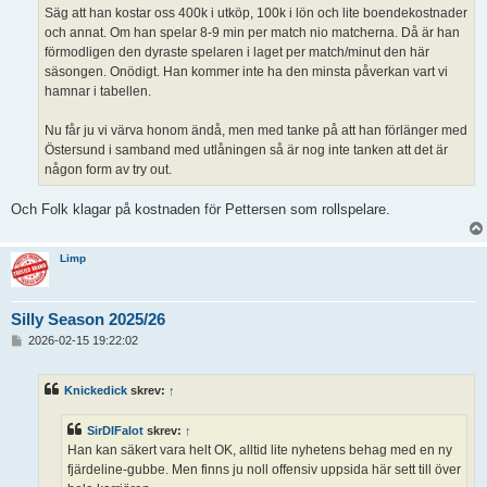
Säg att han kostar oss 400k i utköp, 100k i lön och lite boendekostnader
och annat. Om han spelar 8-9 min per match nio matcherna. Då är han
förmodligen den dyraste spelaren i laget per match/minut den här
säsongen. Onödigt. Han kommer inte ha den minsta påverkan vart vi
hamnar i tabellen.
Nu får ju vi värva honom ändå, men med tanke på att han förlänger med
Östersund i samband med utlåningen så är nog inte tanken att det är
någon form av try out.
Och Folk klagar på kostnaden för Pettersen som rollspelare.
Limp
Silly Season 2025/26
I
2026-02-15 19:22:02
n
l
ä
Knickedick
skrev:
↑
g
g
SirDIFalot
skrev:
↑
Han kan säkert vara helt OK, alltid lite nyhetens behag med en ny
fjärdeline-gubbe. Men finns ju noll offensiv uppsida här sett till över