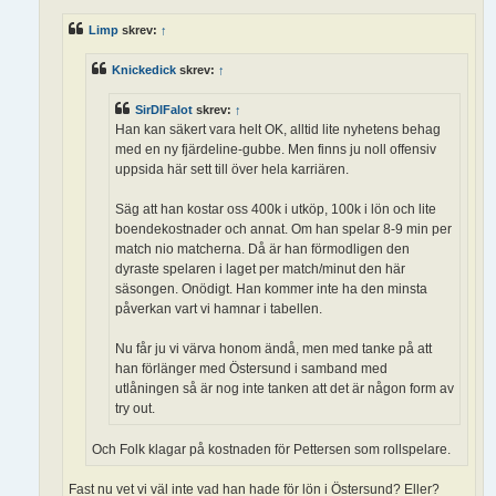
g
Limp
skrev:
↑
Knickedick
skrev:
↑
SirDIFalot
skrev:
↑
Han kan säkert vara helt OK, alltid lite nyhetens behag
med en ny fjärdeline-gubbe. Men finns ju noll offensiv
uppsida här sett till över hela karriären.
Säg att han kostar oss 400k i utköp, 100k i lön och lite
boendekostnader och annat. Om han spelar 8-9 min per
match nio matcherna. Då är han förmodligen den
dyraste spelaren i laget per match/minut den här
säsongen. Onödigt. Han kommer inte ha den minsta
påverkan vart vi hamnar i tabellen.
Nu får ju vi värva honom ändå, men med tanke på att
han förlänger med Östersund i samband med
utlåningen så är nog inte tanken att det är någon form av
try out.
Och Folk klagar på kostnaden för Pettersen som rollspelare.
Fast nu vet vi väl inte vad han hade för lön i Östersund? Eller?