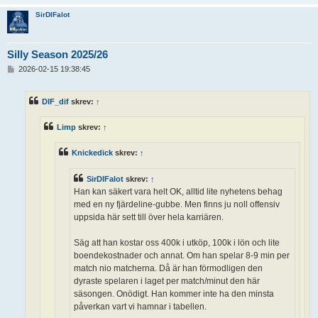
SirDIFalot
Silly Season 2025/26
I
2026-02-15 19:38:45
n
l
ä
DIF_dif
skrev:
↑
g
g
Limp
skrev:
↑
Knickedick
skrev:
↑
SirDIFalot
skrev:
↑
Han kan säkert vara helt OK, alltid lite nyhetens behag
med en ny fjärdeline-gubbe. Men finns ju noll offensiv
uppsida här sett till över hela karriären.
Säg att han kostar oss 400k i utköp, 100k i lön och lite
boendekostnader och annat. Om han spelar 8-9 min per
match nio matcherna. Då är han förmodligen den
dyraste spelaren i laget per match/minut den här
säsongen. Onödigt. Han kommer inte ha den minsta
påverkan vart vi hamnar i tabellen.