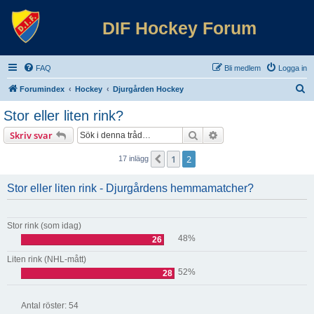
DIF Hockey Forum
FAQ
Bli medlem
Logga in
S
Forumindex
Hockey
Djurgården Hockey
ö
Stor eller liten rink?
k
Sök
Avancerad sökning
Skriv svar
1
2
Föregående
17 inlägg
Stor eller liten rink - Djurgårdens hemmamatcher?
Stor rink (som idag)
48%
26
Liten rink (NHL-mått)
52%
28
Antal röster:
54