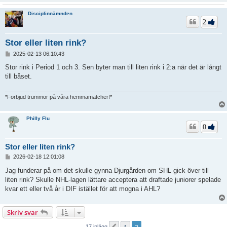
Disciplinnämnden
2
Stor eller liten rink?
I
2025-02-13 06:10:43
n
l
Stor rink i Period 1 och 3. Sen byter man till liten rink i 2:a när det är långt
ä
till båset.
g
g
*Förbjud trummor på våra hemmamatcher!*
Philly Flu
0
Stor eller liten rink?
I
2026-02-18 12:01:08
n
l
Jag funderar på om det skulle gynna Djurgården om SHL gick över till
ä
liten rink? Skulle NHL-lagen lättare acceptera att draftade juniorer spelade
g
kvar ett eller två år i DIF istället för att mogna i AHL?
g
Skriv svar
17 inlägg