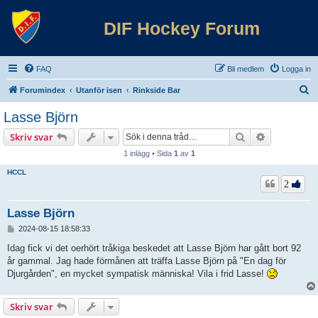
DIF Hockey Forum
FAQ
Bli medlem
Logga in
S
Forumindex
Utanför isen
Rinkside Bar
ö
Lasse Björn
k
Sök
Avancerad 
Skriv svar
1 inlägg • Sida
1
av
1
HCCL
2
Lasse Björn
I
2024-08-15 18:58:33
n
l
Idag fick vi det oerhört tråkiga beskedet att Lasse Björn har gått bort 92
ä
år gammal. Jag hade förmånen att träffa Lasse Björn på "En dag för
g
Djurgården", en mycket sympatisk människa! Vila i frid Lasse!
g
Skriv svar