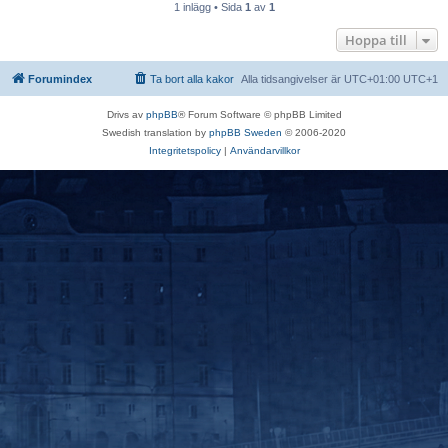
1 inlägg • Sida
1
av
1
Hoppa till
Forumindex
Ta bort alla kakor
Alla tidsangivelser är UTC+01:00 UTC+1
Drivs av
phpBB
® Forum Software © phpBB Limited
Swedish translation by
phpBB Sweden
© 2006-2020
Integritetspolicy
|
Användarvillkor