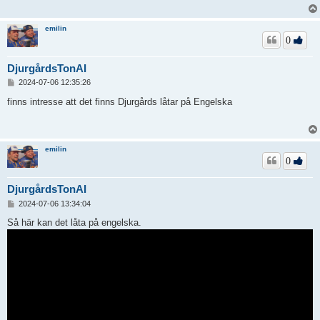
emilin
0
DjurgårdsTonAI
I
2024-07-06 12:35:26
n
l
finns intresse att det finns Djurgårds låtar på Engelska
ä
g
g
emilin
0
DjurgårdsTonAI
I
2024-07-06 13:34:04
n
l
Så här kan det låta på engelska.
ä
g
g