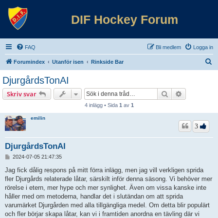
DIF Hockey Forum
FAQ
Bli medlem
Logga in
S
Forumindex
Utanför isen
Rinkside Bar
ö
DjurgårdsTonAI
k
Sök
Avancerad 
Skriv svar
4 inlägg • Sida
1
av
1
emilin
3
DjurgårdsTonAI
I
2024-07-05 21:47:35
n
l
Jag fick dålig respons på mitt förra inlägg, men jag vill verkligen sprida
ä
fler Djurgårds relaterade låtar, särskilt inför denna säsong. Vi behöver mer
g
rörelse i etern, mer hype och mer synlighet. Även om vissa kanske inte
g
håller med om metoderna, handlar det i slutändan om att sprida
varumärket Djurgården med alla tillgängliga medel. Om detta blir populärt
och fler börjar skapa låtar, kan vi i framtiden anordna en tävling där vi