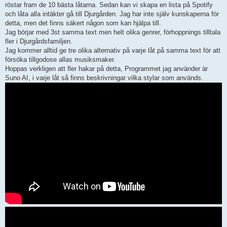
röstar fram de 10 bästa låtarna. Sedan kan vi skapa en lista på Spotify
och låta alla intäkter gå till Djurgården. Jag har inte själv kunskaperna för
detta, men det finns säkert någon som kan hjälpa till.
Jag börjar med 3st samma text men helt olika genrer, förhoppnings tilltala
fler i Djurgårdsfamiljen.
Jag kommer alltid ge tre olika alternativ på varje låt på samma text för att
försöka tillgodose allas musiksmaker.
Hoppas verkligen att fler hakar på detta, Programmet jag använder är
Suno AI, i varje låt så finns beskrivningar vilka stylar som används.