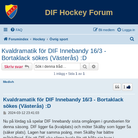
DIF Hockey Forum
FAQ
Bli medlem
Logga in
S
Forumindex
Hockey
Övrig sport
ö
Kvaldramatik för DIF Innebandy 16/3 -
k
Bortaklack sökes (Västerås) :D
Sök
Avancerad sökning
Skriv svar
1 inlägg • Sida
1
av
1
Medivh
1
Kvaldramatik för DIF Innebandy 16/3 - Bortaklack
sökes (Västerås) :D
I
2024-03-12 23:41:03
n
l
Nu på lördag så spelar DIF Innebandy sista omgången i grundserien för
ä
denna säsong. DIF ligger 6a (kvalplats) och möter Skälby som ligger 5a
g
(säker plats). Lagen har samma poäng, men Skälby har bättre
g
målskillnad. För att DIF ska slippa kvala för att hålla sig kvar i