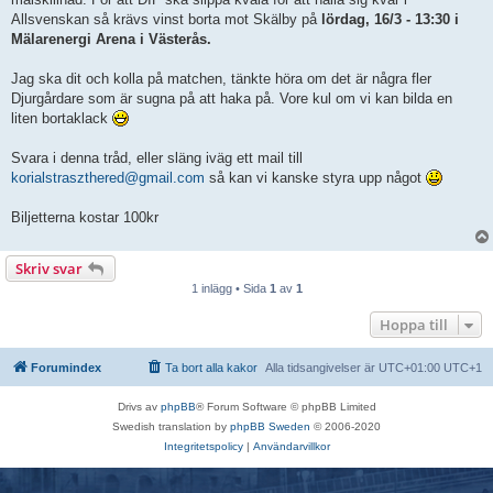
Allsvenskan så krävs vinst borta mot Skälby på
lördag, 16/3 - 13:30 i
Mälarenergi Arena i Västerås.
Jag ska dit och kolla på matchen, tänkte höra om det är några fler
Djurgårdare som är sugna på att haka på. Vore kul om vi kan bilda en
liten bortaklack
Svara i denna tråd, eller släng iväg ett mail till
korialstraszthered@gmail.com
så kan vi kanske styra upp något
Biljetterna kostar 100kr
Skriv svar
1 inlägg • Sida
1
av
1
Hoppa till
Forumindex
Ta bort alla kakor
Alla tidsangivelser är UTC+01:00 UTC+1
Drivs av
phpBB
® Forum Software © phpBB Limited
Swedish translation by
phpBB Sweden
© 2006-2020
Integritetspolicy
|
Användarvillkor