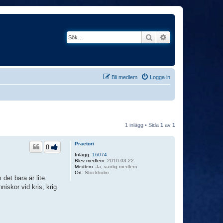
Sök
Avancerad söknin
Bli medlem
Logga in
1 inlägg • Sida
1
av
1
Praetori
0
Inlägg:
16074
Blev medlem:
2010-03-22
Medlem:
Ja, vanlig medlem
Ort:
Stockholm
det bara är lite.
iskor vid kris, krig