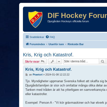
DIF Hockey Foru
Djurgården Hockeys officiella forum
Snabblänkar
FAQ
Forumindex
Utanför isen
Rinkside Bar
Kris, Krig och Katastrof.
S
Skriv svar
Kris, Krig och Katastrof.
I
av
Praetori
»
2024-01-08 12:22:22
n
l
Tjo. Myndigheter uppmanar Svenska folket att skaffa sig be
ä
Djurgårdsfamiljen är stor och omfattar många olika delar av
g
Tanken med tråden är att ha ytterligare en samverkansyta d
g
eller katastrofer.
Exempel: Person A - "Vi kör grävmaskiner och har elverk 