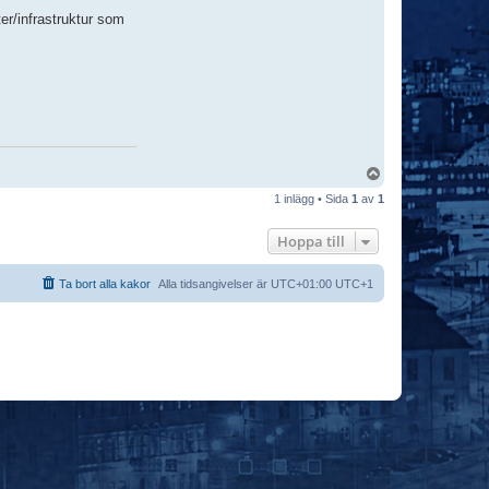
er/infrastruktur som
U
p
1 inlägg • Sida
1
av
1
p
Hoppa till
Ta bort alla kakor
Alla tidsangivelser är UTC+01:00 UTC+1