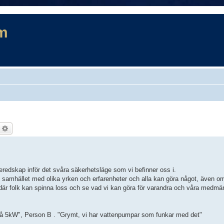
m
ök
Avancerad sökning
redskap inför det svåra säkerhetsläge som vi befinner oss i.
 samhället med olika yrken och erfarenheter och alla kan göra något, även om 
är folk kan spinna loss och se vad vi kan göra för varandra och våra medmänn
på 5kW", Person B . "Grymt, vi har vattenpumpar som funkar med det"