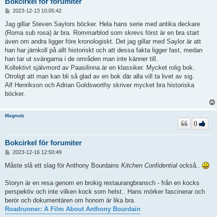
Bokcirkel för forumiter
I
2023-12-13 10:05:42
n
l
Jag gillar Steven Saylors böcker. Hela hans serie med antika deckare
ä
(Roma sub rosa) är bra. Rommarblod som skrevs först är en bra start
g
även om andra ligger före kronologiskt. Det jag gillar med Saylor är att
g
han har järnkoll på allt historiskt och att dessa fakta ligger fast, medan
han tar ut svängarna i de områden man inte känner till.
Kollektivt självmord av Paasilinna är en klassiker. Mycket rolig bok.
Otroligt att man kan bli så glad av en bok där alla vill ta livet av sig.
Alf Henrikson och Adrian Goldsworthy skriver mycket bra historiska
böcker.
Magnutz
0
Bokcirkel för forumiter
I
2023-12-16 12:50:49
n
l
Måste slå ett slag för Anthony Bourdains
Kitchen Confidential
också..
ä
g
Storyn är en resa genom en brokig restaurangbransch - från en kocks
g
perspektiv och inte vilken kock som helst.. Hans mörker fascinerar och
berör och dokumentären om honom är lika bra.
Roadrunner: A Film About Anthony Bourdain