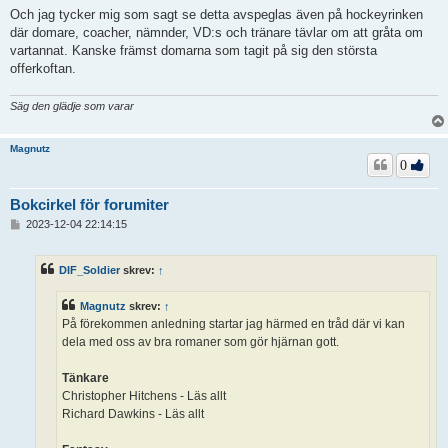
Och jag tycker mig som sagt se detta avspeglas även på hockeyrinken
där domare, coacher, nämnder, VD:s och tränare tävlar om att gråta om
vartannat. Kanske främst domarna som tagit på sig den största
offerkoftan.
Säg den glädje som varar
Magnutz
0
Bokcirkel för forumiter
I
2023-12-04 22:14:15
n
l
ä
DIF_Soldier
skrev:
↑
g
g
Magnutz
skrev:
↑
På förekommen anledning startar jag härmed en tråd där vi kan
dela med oss av bra romaner som gör hjärnan gott.
Tänkare
Christopher Hitchens - Läs allt
Richard Dawkins - Läs allt