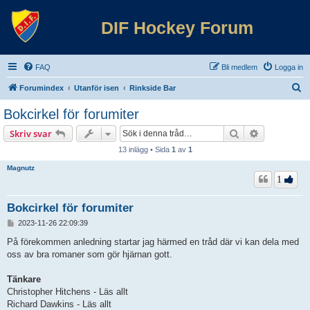
DIF Hockey Forum
FAQ
Bli medlem
Logga in
S
Forumindex
Utanför isen
Rinkside Bar
ö
Bokcirkel för forumiter
k
Sök
Avancerad 
Skriv svar
13 inlägg • Sida
1
av
1
Magnutz
1
Bokcirkel för forumiter
I
2023-11-26 22:09:39
n
l
På förekommen anledning startar jag härmed en tråd där vi kan dela med
ä
oss av bra romaner som gör hjärnan gott.
g
g
Tänkare
Christopher Hitchens - Läs allt
Richard Dawkins - Läs allt