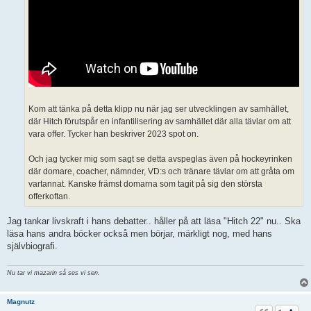
Kom att tänka på detta klipp nu när jag ser utvecklingen av samhället,
där Hitch förutspår en infantilisering av samhället där alla tävlar om att
vara offer. Tycker han beskriver 2023 spot on.
Och jag tycker mig som sagt se detta avspeglas även på hockeyrinken
där domare, coacher, nämnder, VD:s och tränare tävlar om att gråta om
vartannat. Kanske främst domarna som tagit på sig den största
offerkoftan.
Jag tankar livskraft i hans debatter.. håller på att läsa "Hitch 22" nu.. Ska
läsa hans andra böcker också men börjar, märkligt nog, med hans
självbiografi.
Nu tar vi mazarin så ses vi sen.
Magnutz