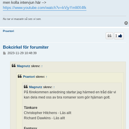
men kolla intervjun här -->
https://www.youtube.com/watch?v=kVjyYmMX4fk
Nu tar vi mazarin så ses vi sen.
Praetori
1
Bokcirkel för forumiter
I
2023-11-29 10:48:39
n
l
ä
Magnutz
skrev:
↑
g
g
Praetori
skrev:
↑
Magnutz
skrev:
↑
På förekommen anledning startar jag härmed en tråd där vi
kan dela med oss av bra romaner som gör hjärnan gott.
Tänkare
Christopher Hitchens - Läs allt
Richard Dawkins - Läs allt
Fantasy