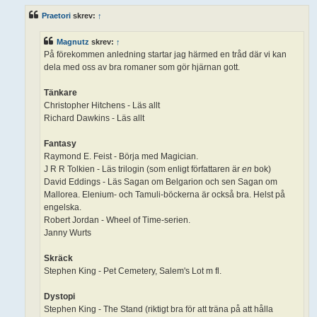
l
ä
Praetori
skrev:
↑
g
g
Magnutz
skrev:
↑
På förekommen anledning startar jag härmed en tråd där vi kan
dela med oss av bra romaner som gör hjärnan gott.
Tänkare
Christopher Hitchens - Läs allt
Richard Dawkins - Läs allt
Fantasy
Raymond E. Feist - Börja med Magician.
J R R Tolkien - Läs trilogin (som enligt författaren är
en
bok)
David Eddings - Läs Sagan om Belgarion och sen Sagan om
Mallorea. Elenium- och Tamuli-böckerna är också bra. Helst på
engelska.
Robert Jordan - Wheel of Time-serien.
Janny Wurts
Skräck
Stephen King - Pet Cemetery, Salem's Lot m fl.
Dystopi
Stephen King - The Stand (riktigt bra för att träna på att hålla