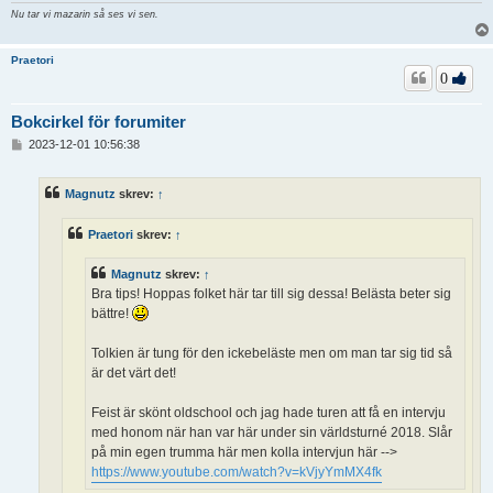
Nu tar vi mazarin så ses vi sen.
Praetori
0
Bokcirkel för forumiter
I
2023-12-01 10:56:38
n
l
ä
Magnutz
skrev:
↑
g
g
Praetori
skrev:
↑
Magnutz
skrev:
↑
Bra tips! Hoppas folket här tar till sig dessa! Belästa beter sig
bättre!
Tolkien är tung för den ickebeläste men om man tar sig tid så
är det värt det!
Feist är skönt oldschool och jag hade turen att få en intervju
med honom när han var här under sin världsturné 2018. Slår
på min egen trumma här men kolla intervjun här -->
https://www.youtube.com/watch?v=kVjyYmMX4fk