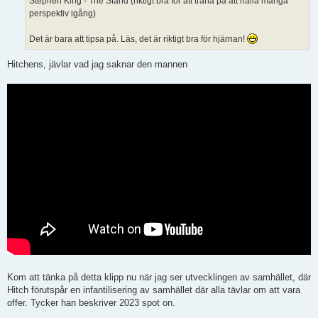
Stephen King - The Stand (riktigt bra för att träna på att hålla många
perspektiv igång)
Det är bara att tipsa på. Läs, det är riktigt bra för hjärnan!
Hitchens, jävlar vad jag saknar den mannen
Kom att tänka på detta klipp nu när jag ser utvecklingen av samhället, där
Hitch förutspår en infantilisering av samhället där alla tävlar om att vara
offer. Tycker han beskriver 2023 spot on.