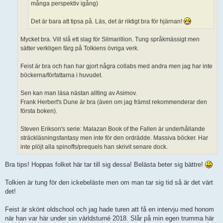
många perspektiv igång)
Det är bara att tipsa på. Läs, det är riktigt bra för hjärnan!
Mycket bra. Vill slå ett slag för Silmarillion. Tung språkmässigt men
sätter verkligen färg på Tolkiens övriga verk.
Feist är bra och han har gjort några collabs med andra men jag har inte
böckerna/författarna i huvudet.
Sen kan man läsa nästan allting av Asimov.
Frank Herbert's Dune är bra (även om jag främst rekommenderar den
första boken).
Steven Erikson's serie: Malazan Book of the Fallen är underhållande
sträckläsningsfantasy men inte för den ordrädde. Massiva böcker. Har
inte plöjt alla spinoffs/prequels han skrivit senare dock.
Bra tips! Hoppas folket här tar till sig dessa! Belästa beter sig bättre!
Tolkien är tung för den ickebeläste men om man tar sig tid så är det värt
det!
Feist är skönt oldschool och jag hade turen att få en intervju med honom
när han var här under sin världsturné 2018. Slår på min egen trumma här