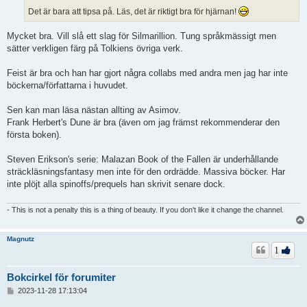
Det är bara att tipsa på. Läs, det är riktigt bra för hjärnan!
Mycket bra. Vill slå ett slag för Silmarillion. Tung språkmässigt men
sätter verkligen färg på Tolkiens övriga verk.
Feist är bra och han har gjort några collabs med andra men jag har inte
böckerna/författarna i huvudet.
Sen kan man läsa nästan allting av Asimov.
Frank Herbert's Dune är bra (även om jag främst rekommenderar den
första boken).
Steven Erikson's serie: Malazan Book of the Fallen är underhållande
sträckläsningsfantasy men inte för den ordrädde. Massiva böcker. Har
inte plöjt alla spinoffs/prequels han skrivit senare dock.
- This is not a penalty this is a thing of beauty. If you don't like it change the channel.
Magnutz
1
Bokcirkel för forumiter
I
2023-11-28 17:13:04
n