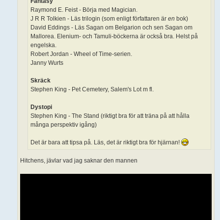
Fantasy
Raymond E. Feist - Börja med Magician.
J R R Tolkien - Läs trilogin (som enligt författaren är
en
bok)
David Eddings - Läs Sagan om Belgarion och sen Sagan om
Mallorea. Elenium- och Tamuli-böckerna är också bra. Helst på
engelska.
Robert Jordan - Wheel of Time-serien.
Janny Wurts
Skräck
Stephen King - Pet Cemetery, Salem's Lot m fl.
Dystopi
Stephen King - The Stand (riktigt bra för att träna på att hålla
många perspektiv igång)
Det är bara att tipsa på. Läs, det är riktigt bra för hjärnan!
Hitchens, jävlar vad jag saknar den mannen