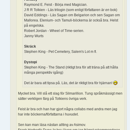
Raymond E. Feist - Börja med Magician.
J R R Tolkien - Läs trilogin (som enligt författaren är
en
bok)
David Eddings - Läs Sagan om Belgarion och sen Sagan om
Mallorea. Elenium- och Tamuli-böckerna är också bra. Helst
på engelska.
Robert Jordan - Wheel of Time-serien.
Janny Wurts
Skräck
Stephen King - Pet Cemetery, Salem's Lot m fl.
Dystopi
Stephen King - The Stand (riktigt bra för att träna på att hålla
många perspektiv igång)
Det är bara att tipsa på. Läs, det är riktigt bra för hjärnan!
Mycket bra. Vill slå ett slag för Silmarillion. Tung språkmässigt men
sätter verkligen färg på Tolkiens övriga verk.
Feist är bra och han har gjort några collabs med andra men jag
har inte böckerna/författarna i huvudet.
Sen kan man läsa nästan allting av Asimov.