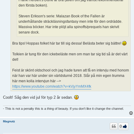
Frank Herbert's Dune är bra (även om jag främst rekommenderar
den första boken).
Steven Erikson's serie: Malazan Book of the Fallen är
underhållande sträckläsningsfantasy men inte för den ordrädde.
Massiva böcker. Har inte plöjt alla spinoffs/prequels han skrivit
senare dock.
Bra tips! Hoppas folket här tar till sig dessa! Belästa beter sig bättre!
Tolkien är tung för den ickebeläste men om man tar sig tid så är det värt
det!
Feist är skönt oldschool och jag hade turen att få en intervju med honom
när han var här under sin världsturné 2018. Slår på min egen trumma
här men kolla intervjun här -->
https://www.youtube.com/watch?v=kVjyYmMX4fk
Coolt! Såg den vid jul för typ 2 år sedan.
- This is not a penalty this is a thing of beauty. If you don't like it change the channel.
Magnutz
0