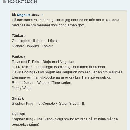
I
2023-11-27 11:36:14
n
l
ä
Magnutz
skrev:
↑
g
På förekommen anledning startar jag härmed en tråd där vi kan dela
g
med oss av bra romaner som gör hjärnan gott.
Tänkare
Christopher Hitchens - Läs allt
Richard Dawkins - Läs allt
Fantasy
Raymond E. Feist - Börja med Magician.
J R R Tolkien - Läs trilogin (som enligt författaren är
en
bok)
David Eddings - Läs Sagan om Belgarion och sen Sagan om Mallorea.
Elenium- och Tamuli-böckerna är också bra. Helst på engelska.
Robert Jordan - Wheel of Time-serien.
Janny Wurts
Skräck
Stephen King - Pet Cemetery, Salem's Lot m fl.
Dystopi
Stephen King - The Stand (riktigt bra för att träna på att hålla många
perspektiv igång)