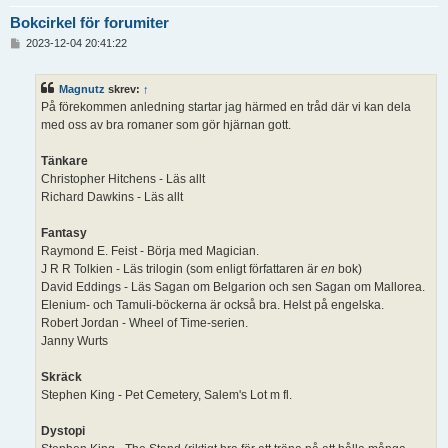
Bokcirkel för forumiter
I
2023-12-04 20:41:22
n
l
ä
Magnutz
skrev:
↑
g
På förekommen anledning startar jag härmed en tråd där vi kan dela
g
med oss av bra romaner som gör hjärnan gott.
Tänkare
Christopher Hitchens - Läs allt
Richard Dawkins - Läs allt
Fantasy
Raymond E. Feist - Börja med Magician.
J R R Tolkien - Läs trilogin (som enligt författaren är
en
bok)
David Eddings - Läs Sagan om Belgarion och sen Sagan om Mallorea.
Elenium- och Tamuli-böckerna är också bra. Helst på engelska.
Robert Jordan - Wheel of Time-serien.
Janny Wurts
Skräck
Stephen King - Pet Cemetery, Salem's Lot m fl.
Dystopi