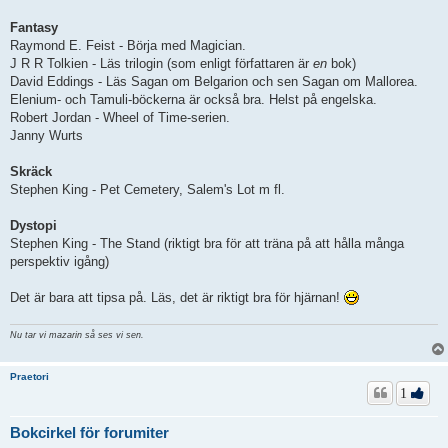
Fantasy
Raymond E. Feist - Börja med Magician.
J R R Tolkien - Läs trilogin (som enligt författaren är
en
bok)
David Eddings - Läs Sagan om Belgarion och sen Sagan om Mallorea.
Elenium- och Tamuli-böckerna är också bra. Helst på engelska.
Robert Jordan - Wheel of Time-serien.
Janny Wurts
Skräck
Stephen King - Pet Cemetery, Salem's Lot m fl.
Dystopi
Stephen King - The Stand (riktigt bra för att träna på att hålla många
perspektiv igång)
Det är bara att tipsa på. Läs, det är riktigt bra för hjärnan!
Nu tar vi mazarin så ses vi sen.
Praetori
1
Bokcirkel för forumiter