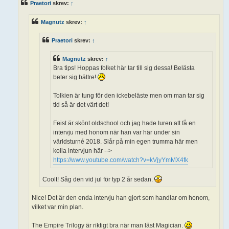
Praetori
skrev:
↑
g
g
Magnutz
skrev:
↑
Praetori
skrev:
↑
Magnutz
skrev:
↑
Bra tips! Hoppas folket här tar till sig dessa! Belästa
beter sig bättre!
Tolkien är tung för den ickebeläste men om man tar sig
tid så är det värt det!
Feist är skönt oldschool och jag hade turen att få en
intervju med honom när han var här under sin
världsturné 2018. Slår på min egen trumma här men
kolla intervjun här -->
https://www.youtube.com/watch?v=kVjyYmMX4fk
Coolt! Såg den vid jul för typ 2 år sedan.
Nice! Det är den enda intervju han gjort som handlar om honom,
vilket var min plan.
The Empire Trilogy är riktigt bra när man läst Magician.