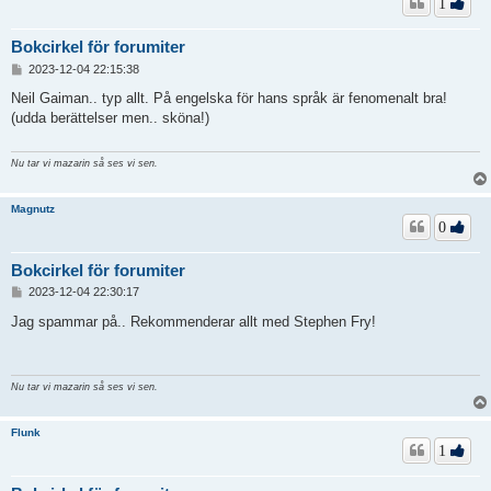
1
Bokcirkel för forumiter
I
2023-12-04 22:15:38
n
l
Neil Gaiman.. typ allt. På engelska för hans språk är fenomenalt bra!
ä
(udda berättelser men.. sköna!)
g
g
Nu tar vi mazarin så ses vi sen.
Magnutz
0
Bokcirkel för forumiter
I
2023-12-04 22:30:17
n
l
Jag spammar på.. Rekommenderar allt med Stephen Fry!
ä
g
g
Nu tar vi mazarin så ses vi sen.
Flunk
1