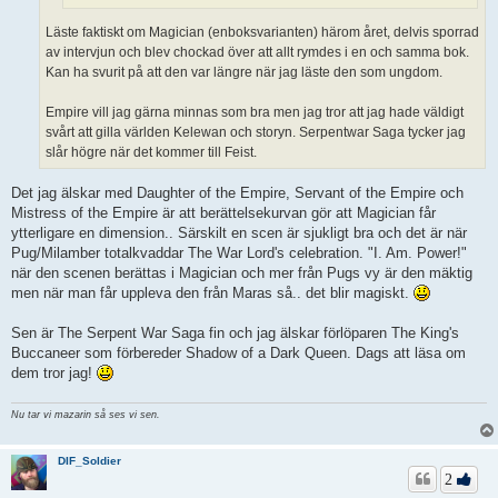
Läste faktiskt om Magician (enboksvarianten) härom året, delvis sporrad
av intervjun och blev chockad över att allt rymdes i en och samma bok.
Kan ha svurit på att den var längre när jag läste den som ungdom.
Empire vill jag gärna minnas som bra men jag tror att jag hade väldigt
svårt att gilla världen Kelewan och storyn. Serpentwar Saga tycker jag
slår högre när det kommer till Feist.
Det jag älskar med Daughter of the Empire, Servant of the Empire och
Mistress of the Empire är att berättelsekurvan gör att Magician får
ytterligare en dimension.. Särskilt en scen är sjukligt bra och det är när
Pug/Milamber totalkvaddar The War Lord's celebration. "I. Am. Power!"
när den scenen berättas i Magician och mer från Pugs vy är den mäktig
men när man får uppleva den från Maras så.. det blir magiskt.
Sen är The Serpent War Saga fin och jag älskar förlöparen The King's
Buccaneer som förbereder Shadow of a Dark Queen. Dags att läsa om
dem tror jag!
Nu tar vi mazarin så ses vi sen.
DIF_Soldier
2