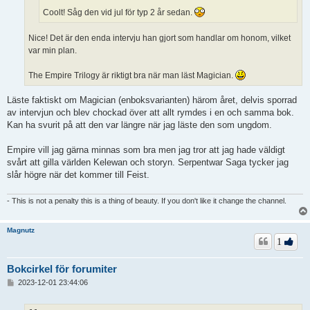
Coolt! Såg den vid jul för typ 2 år sedan.
Nice! Det är den enda intervju han gjort som handlar om honom, vilket
var min plan.
The Empire Trilogy är riktigt bra när man läst Magician.
Läste faktiskt om Magician (enboksvarianten) härom året, delvis sporrad
av intervjun och blev chockad över att allt rymdes i en och samma bok.
Kan ha svurit på att den var längre när jag läste den som ungdom.
Empire vill jag gärna minnas som bra men jag tror att jag hade väldigt
svårt att gilla världen Kelewan och storyn. Serpentwar Saga tycker jag
slår högre när det kommer till Feist.
- This is not a penalty this is a thing of beauty. If you don't like it change the channel.
Magnutz
1
Bokcirkel för forumiter
I
2023-12-01 23:44:06
n
l
ä