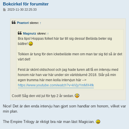
Bokcirkel för forumiter
I
2023-11-30 22:25:33
n
l
ä
Praetori
skrev:
↑
g
g
Magnutz
skrev:
↑
Bra tips! Hoppas folket här tar till sig dessa! Belästa beter sig
bättre!
Tolkien är tung för den ickebeläste men om man tar sig tid så är det
värt det!
Feist är skönt oldschool och jag hade turen att få en intervju med
honom när han var här under sin världsturné 2018. Slår på min
egen trumma här men kolla intervjun här -->
https://www.youtube.com/watch?v=kVjyYmMX4fk
Coolt! Såg den vid jul för typ 2 år sedan.
Nice! Det är den enda intervju han gjort som handlar om honom, vilket var
min plan.
The Empire Trilogy är riktigt bra när man läst Magician.