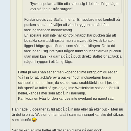
Tycker spelare alltför ofta sätter sig i det där dåliga läget
dvs stå ”en bit från sargen”.
Förstår precis vad Staffan menar. En spelare med kontroll på
pucken som ändå väljer att vända ryggen mot är både
tacklingsbar och medansvarig.
En spelare som inte har kontroll/knappt har pucken går att
betrakta som tacklingsbar men ansvaret för fysisk kontakt
ligger i högre grad för den som söker tacklingen. Detta då
tacklingen i sig inte fyller någon funktion för att erövra pucken
utan man kan lika gärna gå på puck direkt istället för att tackla
någon i ryggen i ett farligt läge.
Fattar ju VAD han säger men köper det inte riktigt, om du redan
”gått in för att tackla/erövra pucken” och motspelaren börjar
schabbla med pucken, då ska du vara snabbtänkt, sen i just det
här specifika fallet så tycker jag inte Westerholm satsade för fullt
heller, kändes mer som att gå in i närkamp.
Kan köpa en tvåa för den kändes inte överlagd på något sätt.
Han hade ju oceaner av tid att gå på insida eller gå efter puck. Men nu
är det ju en av Westerholmarna så i sammanhanget kanske det räknas
som tidsnöd
Sen tycker jag inte heller att det är en Game på den dock.