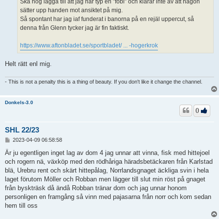
Ska nog lägga till att jag har typ en ”fobi” och klarar inte av att någon
sätter upp handen mot ansiktet på mig.
Så spontant har jag iaf funderat i banorna på en rejäl uppercut, så
denna från Glenn tycker jag är fin faktiskt.
https://www.aftonbladet.se/sportbladet/ ... -hogerkrok
Helt rätt enl mig.
- This is not a penalty this is a thing of beauty. If you don't like it change the channel.
Donkels-3.0
0
SHL 22/23
I
2023-04-09 06:58:58
n
l
Är ju egentligen inget lag av dom 4 jag unnar att vinna, fisk med hittejoel
ä
och rogern nä, växköp med den rödhåriga häradsbetäckaren från Karlstad
g
blä, Urebru rent och skärt hittepålag, Norrlandsgnaget äckliga svin i hela
g
laget förutom Möller och Robban men lägger till slut min röst på gnaget
från byskträsk då ändå Robban tränar dom och jag unnar honom
personligen en framgång så vinn med pajasarna från norr och kom sedan
hem till oss