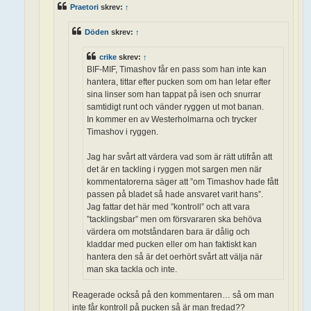
Praetori
skrev:
↑
Döden
skrev:
↑
crike
skrev:
↑
BIF-MIF, Timashov får en pass som han inte kan
hantera, tittar efter pucken som om han letar efter
sina linser som han tappat på isen och snurrar
samtidigt runt och vänder ryggen ut mot banan.
In kommer en av Westerholmarna och trycker
Timashov i ryggen.
Jag har svårt att värdera vad som är rätt utifrån att
det är en tackling i ryggen mot sargen men när
kommentatorerna säger att ”om Timashov hade fått
passen på bladet så hade ansvaret varit hans”.
Jag fattar det här med ”kontroll” och att vara
”tacklingsbar” men om försvararen ska behöva
värdera om motståndaren bara är dålig och
kladdar med pucken eller om han faktiskt kan
hantera den så är det oerhört svårt att välja när
man ska tackla och inte.
Reagerade också på den kommentaren… så om man
inte får kontroll på pucken så är man fredad??