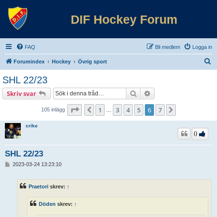
DIF Hockey Forum
FAQ
Bli medlem
Logga in
S
Forumindex
Hockey
Övrig sport
ö
SHL 22/23
k
Sök
Avancerad sökning
Skriv svar
Sida
6
av
7
1
3
4
5
6
7
Föregående
Nästa
105 inlägg
…
crike
0
SHL 22/23
I
2023-03-24 13:23:10
n
l
ä
Praetori
skrev:
↑
g
g
Döden
skrev:
↑