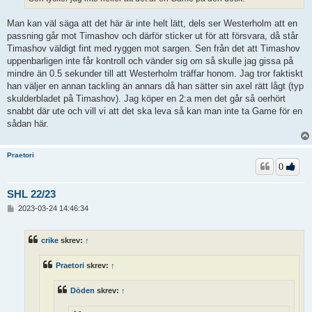
Man kan väl säga att det här är inte helt lätt, dels ser Westerholm att en
passning går mot Timashov och därför sticker ut för att försvara, då står
Timashov väldigt fint med ryggen mot sargen. Sen från det att Timashov
uppenbarligen inte får kontroll och vänder sig om så skulle jag gissa på
mindre än 0.5 sekunder till att Westerholm träffar honom. Jag tror faktiskt
han väljer en annan tackling än annars då han sätter sin axel rätt lågt (typ
skulderbladet på Timashov). Jag köper en 2:a men det går så oerhört
snabbt där ute och vill vi att det ska leva så kan man inte ta Game för en
sådan här.
Praetori
0
SHL 22/23
I
2023-03-24 14:46:34
n
l
ä
crike
skrev:
↑
g
g
Praetori
skrev:
↑
Döden
skrev:
↑