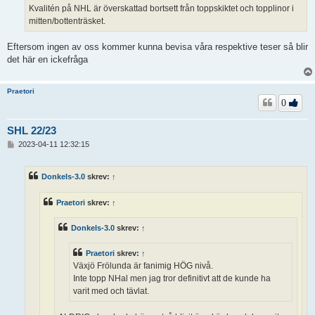
Kvalitén på NHL är överskattad bortsett från toppskiktet och topplinor i
mitten/bottenträsket.
Eftersom ingen av oss kommer kunna bevisa våra respektive teser så blir
det här en ickefråga
Praetori
0
SHL 22/23
I
2023-04-11 12:32:15
n
l
ä
Donkels-3.0
skrev:
↑
g
g
Praetori
skrev:
↑
Donkels-3.0
skrev:
↑
Praetori
skrev:
↑
Växjö Frölunda är fanimig HÖG nivå.
Inte topp NHal men jag tror definitivt att de kunde ha
varit med och tävlat.