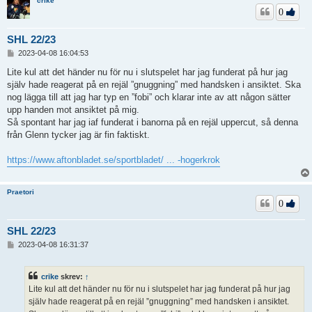
crike
0
SHL 22/23
I
2023-04-08 16:04:53
n
l
Lite kul att det händer nu för nu i slutspelet har jag funderat på hur jag
ä
själv hade reagerat på en rejäl ”gnuggning” med handsken i ansiktet. Ska
g
nog lägga till att jag har typ en ”fobi” och klarar inte av att någon sätter
g
upp handen mot ansiktet på mig.
Så spontant har jag iaf funderat i banorna på en rejäl uppercut, så denna
från Glenn tycker jag är fin faktiskt.
https://www.aftonbladet.se/sportbladet/ ... -hogerkrok
Praetori
0
SHL 22/23
I
2023-04-08 16:31:37
n
l
ä
crike
skrev:
↑
g
Lite kul att det händer nu för nu i slutspelet har jag funderat på hur jag
g
själv hade reagerat på en rejäl ”gnuggning” med handsken i ansiktet.