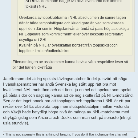
ALDRIG, dom hade bägge två blivit överkörda och kommit
toksist i NHL
Överkörda av toppklubbarna i NHL absolut men de sämre lagen
där är både tempofattigare och kluddigare än vad som visades
upp i den där semin. Högstanivån är ändå så pass hög att duktiga
NHL-spelare som kommit "hem" eller över lockouts sett relativt
osynliga ut i SHL.
Kvalitén på NHL är överskattad bortsett från toppskiktet och
topplinor i mitten/bottenträsket.
Eftersom ingen av oss kommer kunna bevisa våra respektive teser så
blir det här en ickefråga
Ja eftersom det aldrig spelats tävlingsmatcher är det ju svårt att säga.
I vänskapsmatcher har ändå Svenska lag stått upp rätt bra mot
kvalificerat NHL-motstånd och det finns ju en hel del spelare som spelat
på båda sidor och sagt sig känna att de nog skulle rått på NHL-motstånd.
Sen är det inget snack om att topplagen och topplirarna i NHL är ett par
nivåer över SHLs absoluta topp men slutspelsbataljen mellan Frölunda
och Växjö hade betydligt högre nivå än många av NHL-matcherna med
strykgängslag som Arizona och Ducks som man sett på senaste (riktigt
usla stundvis).
- This is not a penalty this is a thing of beauty. If you don't like it change the channel.