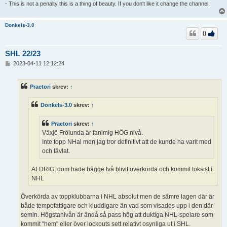
- This is not a penalty this is a thing of beauty. If you don't like it change the channel.
Donkels-3.0
0
SHL 22/23
I
2023-04-11 12:12:24
n
l
ä
Praetori
skrev:
↑
g
g
Donkels-3.0
skrev:
↑
Praetori
skrev:
↑
Växjö Frölunda är fanimig HÖG nivå.
Inte topp NHal men jag tror definitivt att de kunde ha varit med
och tävlat.
ALDRIG, dom hade bägge två blivit överkörda och kommit toksist i
NHL
Överkörda av toppklubbarna i NHL absolut men de sämre lagen där är
både tempofattigare och kluddigare än vad som visades upp i den där
semin. Högstanivån är ändå så pass hög att duktiga NHL-spelare som
kommit "hem" eller över lockouts sett relativt osynliga ut i SHL.