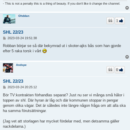
- This is not a penalty this is a thing of beauty. If you don't like it change the channel.
Ohddan
1
SHL 22/23
I
2023-03-24 19:51:38
n
l
Robban börjar se så där bekymrad ut i skoter-ajks bås som han gjorde
ä
efter 5 raka torsk i vårt
g
g
Andspe
0
SHL 22/23
I
2023-03-24 20:25:12
n
l
Bör TV:kontrakten förhandlas separat? Just nu ser vi många små hålor i
ä
toppen av shl. Där hyran är låg och där kommunen stoppar in pengar
g
genom olika vägar. Det är således inte längre någon fråga om att alla ska
g
ha samma förutsättningar.
(Jag vet att storlagen har mycket fördelar med, men detsamma gäller
nackdelarna.)