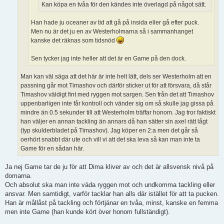
Kan köpa en tvåa för den kändes inte överlagd på något sätt.
Han hade ju oceaner av tid att gå på insida eller gå efter puck.
Men nu är det ju en av Westerholmarna så i sammanhanget
kanske det räknas som tidsnöd
Sen tycker jag inte heller att det är en Game på den dock.
Man kan väl säga att det här är inte helt lätt, dels ser Westerholm att en
passning går mot Timashov och därför sticker ut för att försvara, då står
Timashov väldigt fint med ryggen mot sargen. Sen från det att Timashov
uppenbarligen inte får kontroll och vänder sig om så skulle jag gissa på
mindre än 0.5 sekunder till att Westerholm träffar honom. Jag tror faktiskt
han väljer en annan tackling än annars då han sätter sin axel rätt lågt
(typ skulderbladet på Timashov). Jag köper en 2:a men det går så
oerhört snabbt där ute och vill vi att det ska leva så kan man inte ta
Game för en sådan här.
Ja nej Game tar de ju för att Dima kliver av och det är allsvensk nivå på
domarna.
Och absolut ska man inte väda ryggen mot och undkomma tackling eller
ansvar. Men samtidigt, varför tacklar han alls där istället för att ta pucken.
Han är mållåst på tackling och förtjänar en tvåa, minst, kanske en femma
men inte Game (han kunde kört över honom fullständigt).