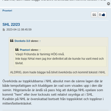
Praetori
0
SHL 22/23
I
2023-04-11 08:45:59
n
l
ä
Donkels-3.0
skrev:
↑
g
g
Praetori
skrev:
↑
Växjö Frölunda är fanimig HÖG nivå.
Inte topp NHal men jag tror definitivt att de kunde ha varit med och
tävlat.
ALDRIG, dom hade bägge två blivit överkörda och kommit toksist i NHL
Överkörda av toppklubbarna i NHL absolut men de sämre lagen där är
både tempofattigare och kluddigare än vad som visades upp i den där
semin. Högstanivån är ändå så pass hög att duktiga NHL-spelare som
kommit "hem" eller över lockouts sett relativt osynliga ut i SHL.
Kvalitén på NHL är överskattad bortsett från toppskiktet och topplinor i
mitten/bottenträsket.