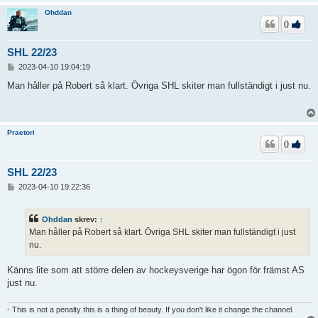
Ohddan
0
SHL 22/23
I
2023-04-10 19:04:19
n
l
Man håller på Robert så klart. Övriga SHL skiter man fullständigt i just nu.
ä
g
g
Praetori
0
SHL 22/23
I
2023-04-10 19:22:36
n
l
ä
Ohddan
skrev:
↑
g
Man håller på Robert så klart. Övriga SHL skiter man fullständigt i just
g
nu.
Känns lite som att större delen av hockeysverige har ögon för främst AS
just nu.
- This is not a penalty this is a thing of beauty. If you don't like it change the channel.