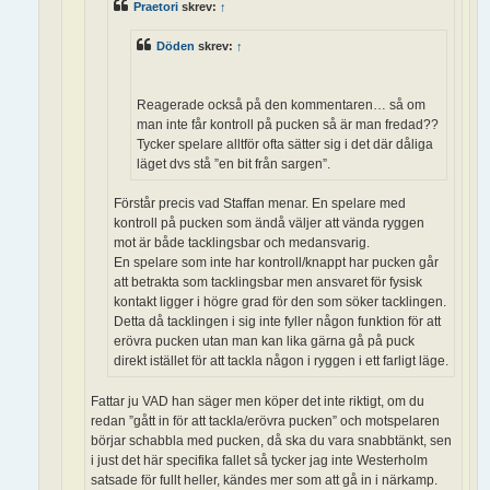
Praetori
skrev:
↑
Döden
skrev:
↑
Reagerade också på den kommentaren… så om
man inte får kontroll på pucken så är man fredad??
Tycker spelare alltför ofta sätter sig i det där dåliga
läget dvs stå ”en bit från sargen”.
Förstår precis vad Staffan menar. En spelare med
kontroll på pucken som ändå väljer att vända ryggen
mot är både tacklingsbar och medansvarig.
En spelare som inte har kontroll/knappt har pucken går
att betrakta som tacklingsbar men ansvaret för fysisk
kontakt ligger i högre grad för den som söker tacklingen.
Detta då tacklingen i sig inte fyller någon funktion för att
erövra pucken utan man kan lika gärna gå på puck
direkt istället för att tackla någon i ryggen i ett farligt läge.
Fattar ju VAD han säger men köper det inte riktigt, om du
redan ”gått in för att tackla/erövra pucken” och motspelaren
börjar schabbla med pucken, då ska du vara snabbtänkt, sen
i just det här specifika fallet så tycker jag inte Westerholm
satsade för fullt heller, kändes mer som att gå in i närkamp.