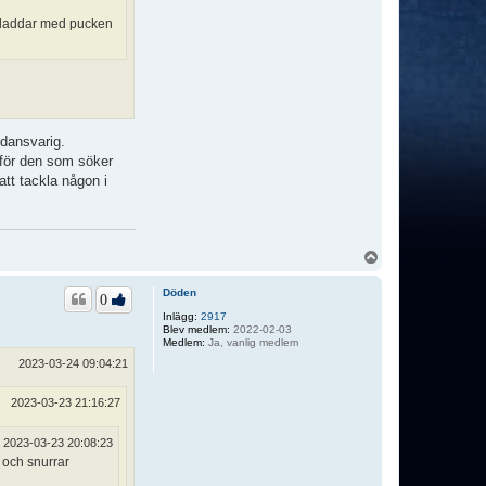
 kladdar med pucken
edansvarig.
 för den som söker
att tackla någon i
U
p
p
Döden
0
Inlägg:
2917
Blev medlem:
2022-02-03
Medlem:
Ja, vanlig medlem
2023-03-24 09:04:21
2023-03-23 21:16:27
2023-03-23 20:08:23
 och snurrar