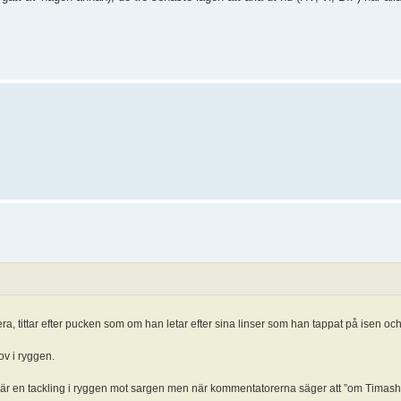
a, tittar efter pucken som om han letar efter sina linser som han tappat på isen och
v i ryggen.
 det är en tackling i ryggen mot sargen men när kommentatorerna säger att ”om Timas