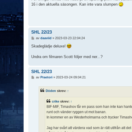
16 i den aktuella säsongen. Kan inte vara slumpen
SHL 22/23
I
av
daaviid
»
2023-03-23 22:04:24
n
l
Skadeglädje deluxe!
ä
g
Undra om filmaren Scott följer med ner...?
g
SHL 22/23
I
av
Praetori
»
2023-03-24 09:04:21
n
l
ä
Döden
skrev:
↑
g
g
crike
skrev:
↑
BIF-MIF, Timashov får en pass som han inte kan hanter
runt och vänder ryggen ut mot banan.
In kommer en av Westerholmarna och trycker Timasho
Jag har svårt att värdera vad som är rätt utifrån att