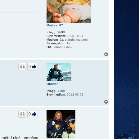
Mattias_87
Inlägg:
9680
Blev medlem:
2008-10-21
Medlem:
Ja, ständig medlem
Säsongskort:
Ja
Ort:
Johanneshov
U
p
p
0
Ohddan
Inlägg:
2158
Blev medlem:
2012-03-01
U
p
p
0
la mött Luleå i omgång