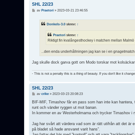
SHL 22/23
I
av
Praetori
»
2023-03-21 23:46:55
n
l
ä
Donkels-3.0
skrev:
↑
g
g
Praetori
skrev:
↑
Riktigt fin kvalångesthockey i matchen mellan Malmö 
...den enda underhållningen jag kan se i en gnagetmatch ä
Jag skulle dock garva gott om Modo torskar mot kolsäckarn
- This is not a penalty this is a thing of beauty. If you don't like it chang
SHL 22/23
I
av
crike
»
2023-03-23 20:08:23
n
l
BIF-MIF, Timashov får en pass som han inte kan hantera, ti
ä
runt och vänder ryggen ut mot banan.
g
In kommer en av Westerholmarna och trycker Timashov i 
g
Jag har svårt att värdera vad som är rätt utifrån att det 
på bladet så hade ansvaret varit hans”.
Jag fattar det här med ”kontroll” och att vara ”tacklings