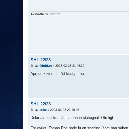
ä
g
g
Avskaffa tre mot tre
SHL 22/23
I
av
Ohddan
»
2023-03-23 21:46:32
n
l
Aja, de kliver in i rätt kostym nu.
ä
g
g
SHL 22/23
I
av
crike
»
2023-03-23 21:49:05
n
l
Delar av publiken lämnar innan slutsignal. Otroligt.
ä
g
För övrigt, Tomas Ros hade ju en spaning (som han säkert g
g