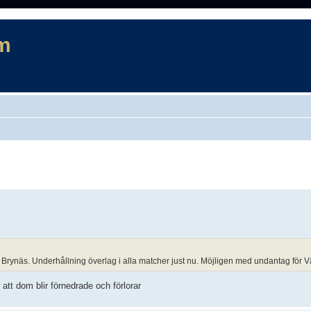
m
rad sökning
Brynäs. Underhållning överlag i alla matcher just nu. Möjligen med undantag för 
att dom blir förnedrade och förlorar