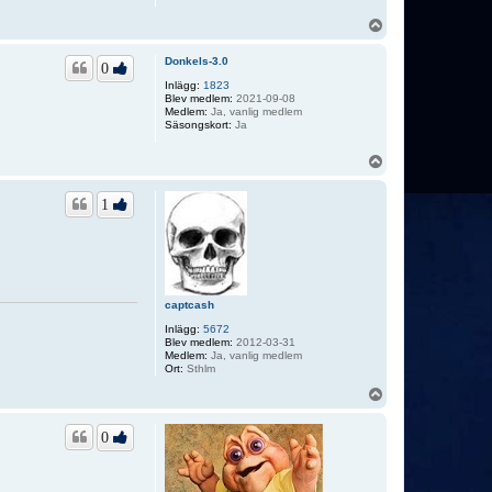
U
p
p
Donkels-3.0
0
Inlägg:
1823
Blev medlem:
2021-09-08
Medlem:
Ja, vanlig medlem
Säsongskort:
Ja
U
p
p
1
captcash
Inlägg:
5672
Blev medlem:
2012-03-31
Medlem:
Ja, vanlig medlem
Ort:
Sthlm
U
p
p
0