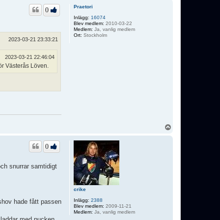
p
Praetori
0
Inlägg:
16074
Blev medlem:
2010-03-22
Medlem:
Ja, vanlig medlem
Ort:
Stockholm
2023-03-21 23:33:21
2023-03-21 22:46:04
ör Västerås Löven.
U
p
p
0
ch snurrar samtidigt
crike
Inlägg:
2388
ashov hade fått passen
Blev medlem:
2009-11-21
Medlem:
Ja, vanlig medlem
 kladdar med pucken