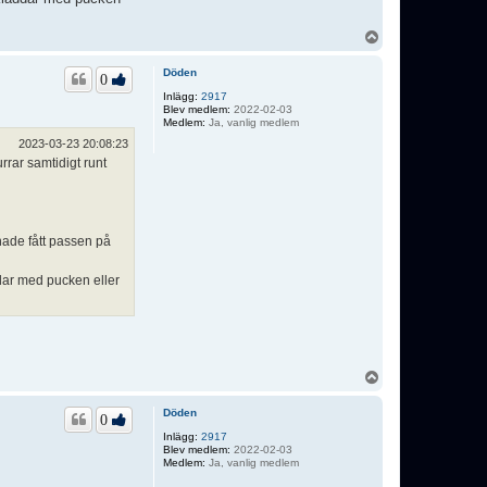
U
p
p
Döden
0
Inlägg:
2917
Blev medlem:
2022-02-03
Medlem:
Ja, vanlig medlem
2023-03-23 20:08:23
rrar samtidigt runt
hade fått passen på
dar med pucken eller
U
p
p
Döden
0
Inlägg:
2917
Blev medlem:
2022-02-03
Medlem:
Ja, vanlig medlem