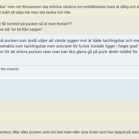
lingsbar” men om försvararen ska behöva värdera om motståndaren bara är dålig och
 svårt att välja när man ska tackla och inte.
år kontroll på pucken så är man fredad??
dvs stå ”en bit från sargen”.
 på pucken som ändå väljer att vända ryggen mot är både tacklingsbar och m
 betrakta som tacklingsbar men ansvaret för fysisk kontakt ligger i högre grad
ion för att erövra pucken utan man kan lika gärna gå på puck direkt istället för 
e the channel.
ntera, tittar efter pucken som om han letar efter sina linser som han tappat på isen