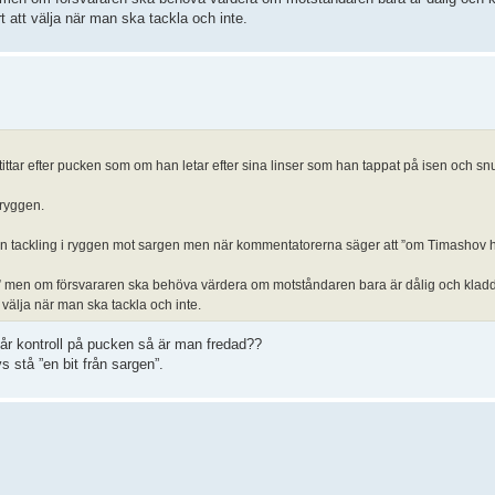
t att välja när man ska tackla och inte.
ttar efter pucken som om han letar efter sina linser som han tappat på isen och snu
ryggen.
 är en tackling i ryggen mot sargen men när kommentatorerna säger att ”om Timashov 
sbar” men om försvararen ska behöva värdera om motståndaren bara är dålig och klad
 välja när man ska tackla och inte.
 kontroll på pucken så är man fredad??
vs stå ”en bit från sargen”.