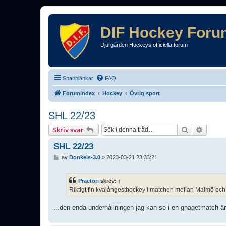
DIF Hockey Foru
Djurgården Hockeys officiella forum
Snabblänkar
FAQ
Forumindex
Hockey
Övrig sport
SHL 22/23
Sök
Avance
Skriv svar
SHL 22/23
I
av
Donkels-3.0
»
2023-03-21 23:33:21
n
l
ä
Praetori
skrev:
↑
g
Riktigt fin kvalångesthockey i matchen mellan Malmö och 
g
...den enda underhållningen jag kan se i en gnagetmatch är 