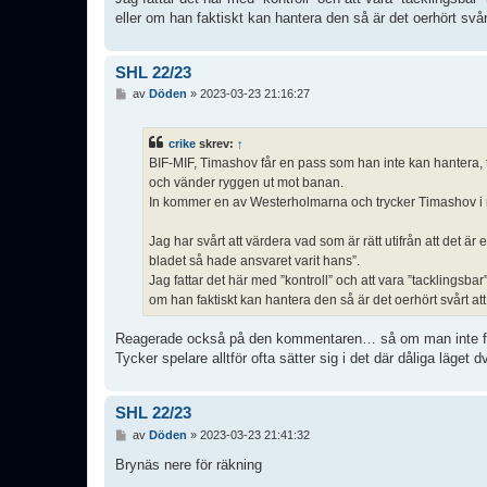
eller om han faktiskt kan hantera den så är det oerhört svår
SHL 22/23
I
av
Döden
»
2023-03-23 21:16:27
n
l
ä
crike
skrev:
↑
g
BIF-MIF, Timashov får en pass som han inte kan hantera, ti
g
och vänder ryggen ut mot banan.
In kommer en av Westerholmarna och trycker Timashov i 
Jag har svårt att värdera vad som är rätt utifrån att det
bladet så hade ansvaret varit hans”.
Jag fattar det här med ”kontroll” och att vara ”tackling
om han faktiskt kan hantera den så är det oerhört svårt att
Reagerade också på den kommentaren… så om man inte får
Tycker spelare alltför ofta sätter sig i det där dåliga läget d
SHL 22/23
I
av
Döden
»
2023-03-23 21:41:32
n
l
Brynäs nere för räkning
ä