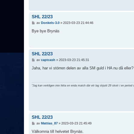
g
g
SHL 22/23
I
av
Donkels-3.0
»
2023-03-23 21:44:46
n
l
Bye bye Brynäs
ä
g
g
SHL 22/23
I
av
captcash
»
2023-03-23 21:45:31
n
l
Jaha, har vi störren delen av alla SM guld i HA nu då eller?
ä
g
g
"Jag kan verkligen inte hitta en enda match där ett lag skjutit 29 skott i en period 
SHL 22/23
I
av
Mattias_87
»
2023-03-23 21:45:49
n
l
Välkomna till helvetet Brynäs.