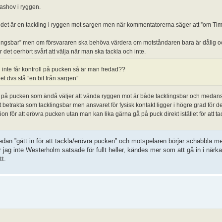
ashov i ryggen.
att det är en tackling i ryggen mot sargen men när kommentatorerna säger att ”om Ti
tacklingsbar” men om försvararen ska behöva värdera om motståndaren bara är dålig 
det oerhört svårt att välja när man ska tackla och inte.
e får kontroll på pucken så är man fredad??
get dvs stå ”en bit från sargen”.
ll på pucken som ändå väljer att vända ryggen mot är både tacklingsbar och medans
t betrakta som tacklingsbar men ansvaret för fysisk kontakt ligger i högre grad för 
tion för att erövra pucken utan man kan lika gärna gå på puck direkt istället för att t
redan ”gått in för att tackla/erövra pucken” och motspelaren börjar schabbla 
er jag inte Westerholm satsade för fullt heller, kändes mer som att gå in i närk
tt.