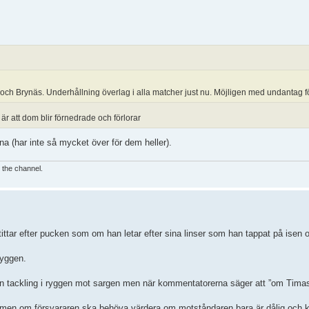
och Brynäs. Underhållning överlag i alla matcher just nu. Möjligen med undantag f
r att dom blir förnedrade och förlorar
a (har inte så mycket över för dem heller).
e the channel.
ttar efter pucken som om han letar efter sina linser som han tappat på isen o
ryggen.
är en tackling i ryggen mot sargen men när kommentatorerna säger att ”om Tim
bar” men om försvararen ska behöva värdera om motståndaren bara är dålig och