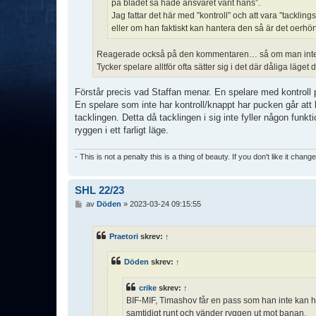
på bladet så hade ansvaret varit hans”.
Jag fattar det här med ”kontroll” och att vara ”tack
eller om han faktiskt kan hantera den så är det oerhört
Reagerade också på den kommentaren… så om man inte f
Tycker spelare alltför ofta sätter sig i det där dåliga läget 
Förstår precis vad Staffan menar. En spelare med kontroll
En spelare som inte har kontroll/knappt har pucken går att
tacklingen. Detta då tacklingen i sig inte fyller någon funkt
ryggen i ett farligt läge.
- This is not a penalty this is a thing of beauty. If you don't like it chang
SHL 22/23
I
av
Döden
»
2023-03-24 09:15:55
n
l
ä
Praetori
skrev:
↑
g
g
Döden
skrev:
↑
crike
skrev:
↑
BIF-MIF, Timashov får en pass som han inte kan ha
samtidigt runt och vänder ryggen ut mot banan.