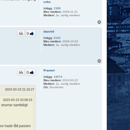
crike
Inlägg:
2388
Blev medlem:
2009-11-21
Medlem:
Ja, vanlig medlem
U
p
p
daaviid
0
Inlägg:
6182
Blev medlem:
2009-10-03
Medlem:
Ja, vanlig medlem
U
p
p
Praetori
0
Inlägg:
16074
Blev medlem:
2010-03-22
Medlem:
Ja, vanlig medlem
Ort:
Stockholm
2023-03-23 21:16:27
2023-03-23 20:08:23
 snurrar samtidigt
hov hade fått passen