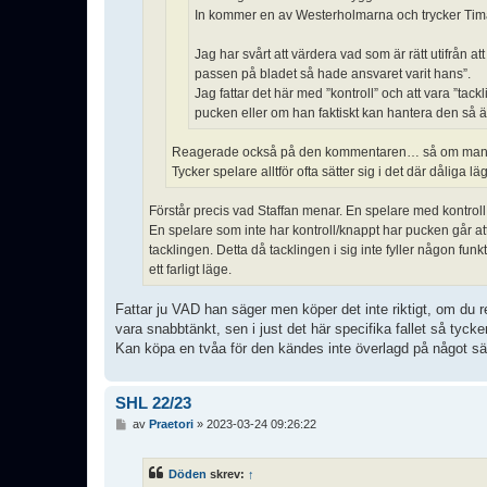
In kommer en av Westerholmarna och trycker Tim
Jag har svårt att värdera vad som är rätt utifrån 
passen på bladet så hade ansvaret varit hans”.
Jag fattar det här med ”kontroll” och att vara ”
pucken eller om han faktiskt kan hantera den så är 
Reagerade också på den kommentaren… så om man int
Tycker spelare alltför ofta sätter sig i det där dåliga lä
Förstår precis vad Staffan menar. En spelare med kontro
En spelare som inte har kontroll/knappt har pucken går at
tacklingen. Detta då tacklingen i sig inte fyller någon funk
ett farligt läge.
Fattar ju VAD han säger men köper det inte riktigt, om du 
vara snabbtänkt, sen i just det här specifika fallet så tyck
Kan köpa en tvåa för den kändes inte överlagd på något sä
SHL 22/23
I
av
Praetori
»
2023-03-24 09:26:22
n
l
ä
Döden
skrev:
↑
g