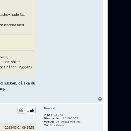
mashov hade fått
och kladdar med
varig.
den som söker
ackla någon i ryggen i
med pucken, då ska du
amp.
U
p
p
Praetori
1
Inlägg:
16074
Blev medlem:
2010-03-22
Medlem:
Ja, vanlig medlem
Ort:
Stockholm
2023-03-24 09:15:55