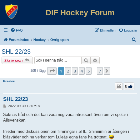
DIF Hockey Forum
FAQ
Bli medlem
Logga in
S
Forumindex
Hockey
Övrig sport
ö
SHL 22/23
k
Sök
Avancerad sökning
Skriv svar
Sida
1
av
7
1
2
3
4
5
7
Nästa
105 inlägg
…
Praetori
0
SHL 22/23
I
2022-09-30 12:07:18
n
l
Saknas tråd och det kan vara nog vara intressant även om vi spelar i
ä
Allsvenskan.
g
g
Inleder med diskussionen om filmningar i SHL. Shinnimin är återigen i
blåsväder och nu verkar tom Luleås egna fans ha tröttnat.