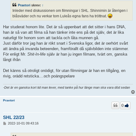
ä
Praetori
skrev:
↑
g
Inleder med diskussionen om filmningar i SHL. Shinnimin är återigen i
g
blåsväder och nu verkar tom Luleås egna fans ha tröttnat.
Har studerat honom lite. Det är så uppenbart att det sitter i hans DNA,
han är så van att filma så han tänker inte ens på det själv, det är lika
naturligt för honom som att tackla och låta munnen gå.
Just därför tror jag han är rökt snart i Svenska ligor, det är oerhört svårt
att ändra på invanda beteenden, framförallt då självbilden inte stämmer.
För enligt Mr.
Shit-In-Me
själv är han ju ingen filmare, tvärt om, ganska
långt ifrån
Det känns så otroligt onödigt, för utan filmningar är han en tillgång, en
rivig, orädd retsticka....och poängspelare
-Det är en ganska kort tid man lever, med tanke på hur länge man ska vara död sedan
Praetori
0
SHL 22/23
I
2022-10-01 09:43:16
n
l
ä