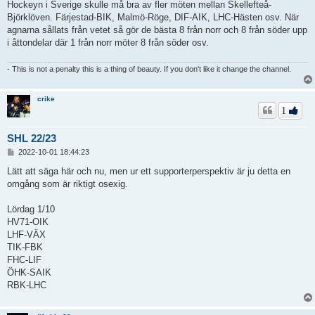
Hockeyn i Sverige skulle må bra av fler möten mellan Skellefteå-
Björklöven. Färjestad-BIK, Malmö-Röge, DIF-AIK, LHC-Hästen osv. När
agnarna sållats från vetet så gör de bästa 8 från norr och 8 från söder upp
i åttondelar där 1 från norr möter 8 från söder osv.
- This is not a penalty this is a thing of beauty. If you don't like it change the channel.
crike
1
SHL 22/23
I
2022-10-01 18:44:23
n
l
Lätt att säga här och nu, men ur ett supporterperspektiv är ju detta en
ä
omgång som är riktigt osexig.
g
g
Lördag 1/10
HV71-OIK
LHF-VÄX
TIK-FBK
FHC-LIF
ÖHK-SAIK
RBK-LHC