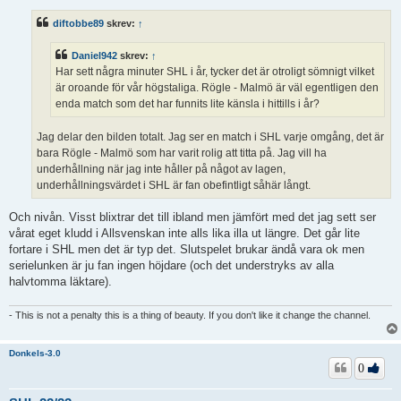
l
ä
diftobbe89
skrev:
↑
g
g
Daniel942
skrev:
↑
Har sett några minuter SHL i år, tycker det är otroligt sömnigt vilket
är oroande för vår högstaliga. Rögle - Malmö är väl egentligen den
enda match som det har funnits lite känsla i hittills i år?
Jag delar den bilden totalt. Jag ser en match i SHL varje omgång, det är
bara Rögle - Malmö som har varit rolig att titta på. Jag vill ha
underhållning när jag inte håller på något av lagen,
underhållningsvärdet i SHL är fan obefintligt såhär långt.
Och nivån. Visst blixtrar det till ibland men jämfört med det jag sett ser
vårat eget kludd i Allsvenskan inte alls lika illa ut längre. Det går lite
fortare i SHL men det är typ det. Slutspelet brukar ändå vara ok men
serielunken är ju fan ingen höjdare (och det understryks av alla
halvtomma läktare).
- This is not a penalty this is a thing of beauty. If you don't like it change the channel.
Donkels-3.0
0