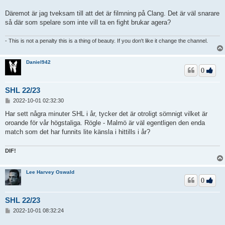
Däremot är jag tveksam till att det är filmning på Clang. Det är väl snarare
så där som spelare som inte vill ta en fight brukar agera?
- This is not a penalty this is a thing of beauty. If you don't like it change the channel.
Daniel942
0
SHL 22/23
I
2022-10-01 02:32:30
n
l
Har sett några minuter SHL i år, tycker det är otroligt sömnigt vilket är
ä
oroande för vår högstaliga. Rögle - Malmö är väl egentligen den enda
g
match som det har funnits lite känsla i hittills i år?
g
DIF!
Lee Harvey Oswald
0
SHL 22/23
I
2022-10-01 08:32:24
n
l