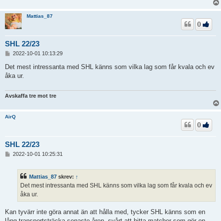
Mattias_87
0
SHL 22/23
I
2022-10-01 10:13:29
n
l
Det mest intressanta med SHL känns som vilka lag som får kvala och ev
ä
åka ur.
g
g
Avskaffa tre mot tre
AirQ
0
SHL 22/23
I
2022-10-01 10:25:31
n
l
ä
Mattias_87
skrev:
↑
g
Det mest intressanta med SHL känns som vilka lag som får kvala och ev
g
åka ur.
Kan tyvärr inte göra annat än att hålla med, tycker SHL känns som en
lång transportsträcka senaste åren, svårt att hitta matcher som gör en