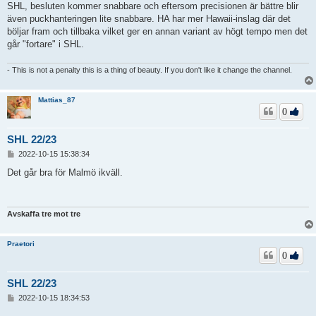
SHL, besluten kommer snabbare och eftersom precisionen är bättre blir
även puckhanteringen lite snabbare. HA har mer Hawaii-inslag där det
böljar fram och tillbaka vilket ger en annan variant av högt tempo men det
går "fortare" i SHL.
- This is not a penalty this is a thing of beauty. If you don't like it change the channel.
Mattias_87
0
SHL 22/23
I
2022-10-15 15:38:34
n
l
Det går bra för Malmö ikväll.
ä
g
g
Avskaffa tre mot tre
Praetori
0
SHL 22/23
I
2022-10-15 18:34:53
n
l