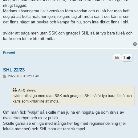
riktigt taggad.
Medans säsongerna i allsvenskan förra vändan och nu så har man haft
sug på att kolla matcher igen, roligare lag att möta samt det känns som
det finns något att bevisa och kämpa för nu, som inte riktigt finns i shl.
svider att säga men utan SSK och gnaget i SHL så är typ bara fuleå och
kaffe som kittlar lite att möta.
Praetori
1
SHL 22/23
I
2022-10-01 12:11:40
n
l
ä
AirQ
skrev:
↑
g
svider att säga men utan SSK och gnaget i SHL så är typ bara fuleå och
g
kaffe som kittlar lite att möta.
Om man fick "välja" så skulle man ju ha en högstaliga som drivs av
rivalitet/derbyn och aktiv publik.
Skulle gärna se en liga med många fler lag med regionsindelning (fler
lokala matcher) och SHL som ett rent slutspel.