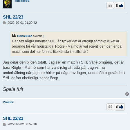
diftobbe89
0
SHL 22/23
I
2022-10-01 21:20:42
n
l
ä
Daniel942
skrev:
↑
g
Har sett några minuter SHL i år, tycker det är otroligt sömnigt vilket är
g
oroande för vår högstaliga. Rögle - Malmö är väl egentligen den enda
match som det har funnits lite känsla i hittills i år?
Jag delar den bilden totalt. Jag ser en match i SHL varje omgång, det är
bara Rögle - Malmö som har varit rolig att titta på. Jag vill ha
underhållning när jag inte håller på något av lagen, underhållningsvärdet i
SHL är fan obefintligt såhär långt.
Spela fult
Praetori
0
SHL 22/23
I
2022-10-02 06:57:16
n