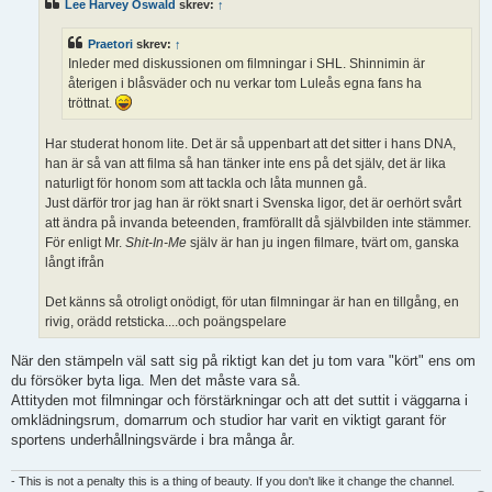
Lee Harvey Oswald
skrev:
↑
g
g
Praetori
skrev:
↑
Inleder med diskussionen om filmningar i SHL. Shinnimin är
återigen i blåsväder och nu verkar tom Luleås egna fans ha
tröttnat.
Har studerat honom lite. Det är så uppenbart att det sitter i hans DNA,
han är så van att filma så han tänker inte ens på det själv, det är lika
naturligt för honom som att tackla och låta munnen gå.
Just därför tror jag han är rökt snart i Svenska ligor, det är oerhört svårt
att ändra på invanda beteenden, framförallt då självbilden inte stämmer.
För enligt Mr.
Shit-In-Me
själv är han ju ingen filmare, tvärt om, ganska
långt ifrån
Det känns så otroligt onödigt, för utan filmningar är han en tillgång, en
rivig, orädd retsticka....och poängspelare
När den stämpeln väl satt sig på riktigt kan det ju tom vara "kört" ens om
du försöker byta liga. Men det måste vara så.
Attityden mot filmningar och förstärkningar och att det suttit i väggarna i
omklädningsrum, domarrum och studior har varit en viktigt garant för
sportens underhållningsvärde i bra många år.
- This is not a penalty this is a thing of beauty. If you don't like it change the channel.