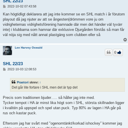
SHL 22/23
I
2022-10-02 07:43:58
n
l
Kan högtidligt deklarera att jag inte kommer se en SHL match i år förutom
ä
playout då jag njuter av att se ångesten(drömmen vore ju om
g
vidrigheternas vidrighetsförening hamnade där men det händer väl tyvärr
g
inte) i klubbarna som hamnar där exklusive Djurgården förstås så man får
väl nöja sig med nått annat plastgäng som clubben eller så
Lee Harvey Oswald
0
SHL 22/23
I
2022-10-03 12:08:53
n
l
ä
Praetori
skrev:
↑
g
Det går lite fortare i SHL men det är typ det
g
Precis som traditionen bjuder….. så håller jag inte med.
Tycker tempot i HA är minst lika högt som i SHL, största skillnaden ligger
i kvalitén på uppspel och spel utan puck. Typ 80% av lagen i HA går på
rus och kastar puck.
Eftersom jag har svårt med "ogenomtänkt/korkad ishockey” kommer jag