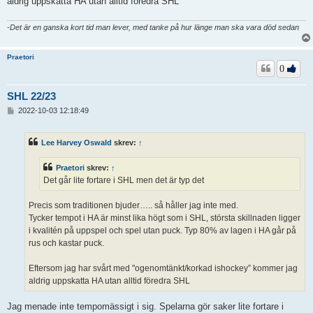
aldrig uppskatta HA utan alltid föredra SHL
-Det är en ganska kort tid man lever, med tanke på hur länge man ska vara död sedan
Praetori
0
SHL 22/23
I
2022-10-03 12:18:49
n
l
ä
Lee Harvey Oswald
skrev:
↑
g
g
Praetori
skrev:
↑
Det går lite fortare i SHL men det är typ det
Precis som traditionen bjuder….. så håller jag inte med.
Tycker tempot i HA är minst lika högt som i SHL, största skillnaden ligger
i kvalitén på uppspel och spel utan puck. Typ 80% av lagen i HA går på
rus och kastar puck.
Eftersom jag har svårt med "ogenomtänkt/korkad ishockey” kommer jag
aldrig uppskatta HA utan alltid föredra SHL
Jag menade inte tempomässigt i sig. Spelarna gör saker lite fortare i