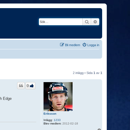
Sök
Avancerad söknin
Bli medlem
Logga in
2 inlägg • Sida
1
av
1
0
ch Edge
Eriksson
Inlägg:
1233
Blev medlem:
2012-02-18