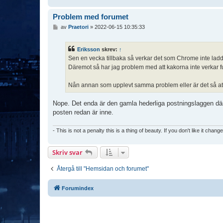
Problem med forumet
I
av
Praetori
»
2022-06-15 10:35:33
n
l
ä
Eriksson
skrev:
↑
g
Sen en vecka tillbaka så verkar det som Chrome inte ladda
g
Däremot så har jag problem med att kakorna inte verkar fu
Nån annan som upplevt samma problem eller är det så att
Nope. Det enda är den gamla hederliga postningslaggen där
posten redan är inne.
- This is not a penalty this is a thing of beauty. If you don't like it chang
Skriv svar
Återgå till "Hemsidan och forumet"
Forumindex