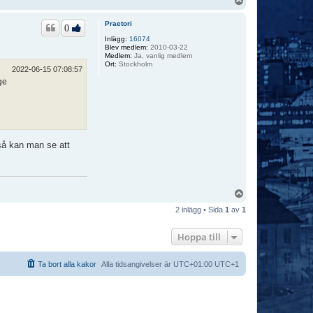
U
p
p
Praetori
0
Inlägg:
16074
Blev medlem:
2010-03-22
Medlem:
Ja, vanlig medlem
Ort:
Stockholm
2022-06-15 07:08:57
ge
så kan man se att
U
p
2 inlägg • Sida
1
av
1
p
Hoppa till
Ta bort alla kakor
Alla tidsangivelser är UTC+01:00 UTC+1