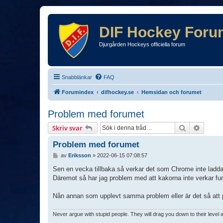
DIF Hockey Foru
Djurgården Hockeys officiella forum
Snabblänkar
FAQ
Forumindex
difhockey.se
Hemsidan och forumet
Problem med forumet
Sök
Avance
Skriv svar
Problem med forumet
I
av
Eriksson
»
2022-06-15 07:08:57
n
l
Sen en vecka tillbaka så verkar det som Chrome inte laddar
ä
Däremot så har jag problem med att kakorna inte verkar funk
g
g
Nån annan som upplevt samma problem eller är det så att p
Never argue with stupid people. They will drag you down to their level