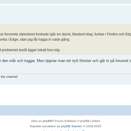
r forumets stylesheet funkade igår en stund, likadant idag, funkar i Firefox och Ed
nka i Edge, utan jag får logga in varje gång.
 problemet ändå ligger lokalt hos mig
 den står och tuggar. Men öppnar man ett nytt fönster och går in på forumet 
e the channel.
Drivs av
phpBB
® Forum Software © phpBB Limited
Swedish translation by
phpBB Sweden
© 2006-2020