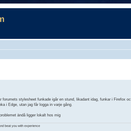
m
rad sökning
 forumets stylesheet funkade igår en stund, likadant idag, funkar i Firefox o
a i Edge, utan jag får logga in varje gång.
roblemet ändå ligger lokalt hos mig
 and beat you with experience